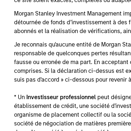
Morgan Stanley Investment Management impose
détournée de fonds d’investissement à des f
abonnés et la réalisation de vérifications, ai
May not represent all Team Members.
Je reconnais qu'aucune entité de Morgan Sta
The information on this page is for informatio
offering of advisory services or an offer to sell 
responsable de quelconques pertes résultant
purchase or sale would be unlawful under the se
fausse ou erronée de ma part. En acceptant
All investing involves risks, including a loss of 
comprises. Si la déclaration ci-dessus est ex
suis pas d'accord » ci-dessous pour revenir à
Please refer to the strategy detail page for imp
* Un
Investisseur professionnel
peut désigner 
établissement de crédit, une société d'inves
organisme de placement collectif ou la socié
Morgan Stan
société de négociation de matières premières
Morgan Stan