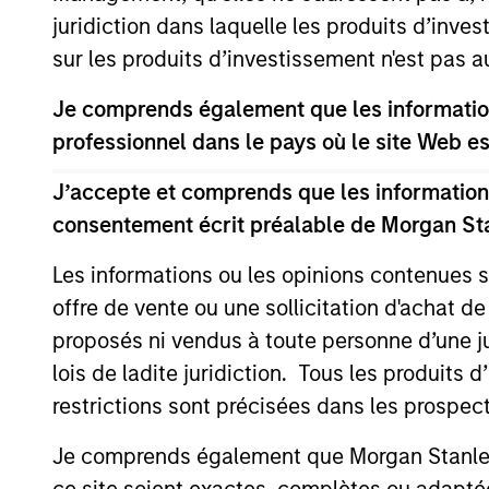
juridiction dans laquelle les produits d’inves
sur les produits d’investissement n'est pas a
Je comprends également que les information
professionnel dans le pays où le site Web es
ALTS IN FOCUS
J’accepte et comprends que les informations
consentement écrit préalable de Morgan St
Private Equity 2026 Outlook
Les informations ou les opinions contenues 
We believe the present cycle has several
more years to run, leading to healthier
offre de vente ou une sollicitation d'achat de
exits and distributions to PE investors.
proposés ni vendus à toute personne d’une juri
Learn why in our 2026 Private Equity
lois de ladite juridiction. Tous les produits 
outlook.
restrictions sont précisées dans les prospec
Je comprends également que Morgan Stanley 
ce site soient exactes, complètes ou adapté
16-DEC-2025