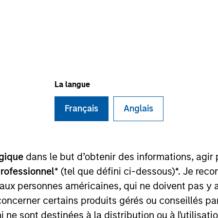
TEAM
Morgan Stanley
Expansion Capital
La langue
Français
Anglais
 Morgan Stanley Expansion Capital. Prior to joining Mor
ty, and began his career as an Analyst with William Bl
n Economics from UC Berkeley.
gique
dans le but d’obtenir des informations, agir
professionnel
* (tel que défini ci-dessous)*. Je re
 aux personnes américaines, qui ne doivent pas y 
concerner certains produits gérés ou conseillés p
 ne sont destinées à la distribution ou à l'utilisat