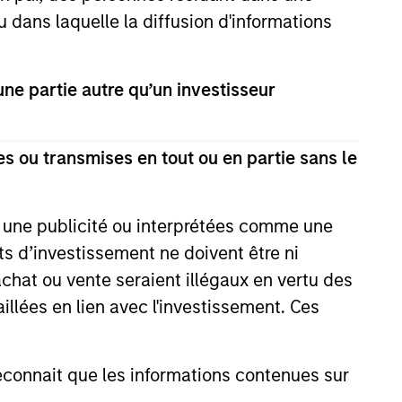
u dans laquelle la diffusion d'informations
e partie autre qu’un investisseur
EASE
s ou transmises en tout ou en partie sans le
sual Restaurant
rban Plates Closes
e une publicité ou interprétées comme une
lion Financing with
its d’investissement ne doivent être ni
based Urban Plates – a chef-
Stanley Expansion
 casual restaurant brand with 17
 achat ou vente seraient illégaux en vertu des
 announced today that it has
aillées en lien avec l'investissement. Ces
7 million financing deal from
 funds managed by Morgan
ansion Capital. Urban Plates
onnait que les informations contenues sur
e proceeds to fund restaurant
23
nd to refinance current debt.