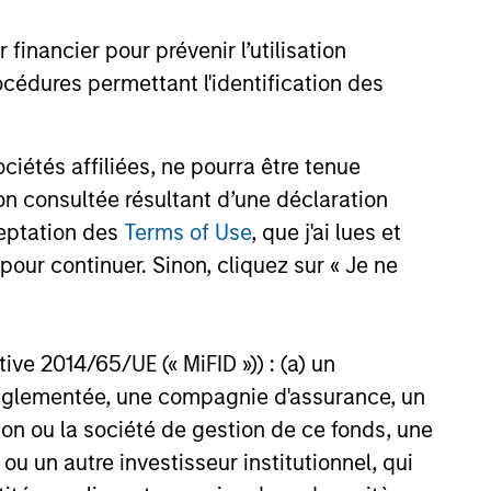
nancier pour prévenir l’utilisation
cédures permettant l'identification des
étés affiliées, ne pourra être tenue
onstitute and should not be construed as an
ction in which such offer or solicitation,
n consultée résultant d’une déclaration
ceptation des
Terms of Use
, que j'ai lues et
pour continuer. Sinon, cliquez sur « Je ne
nsiderations.
ctive 2014/65/UE (« MiFID »)) : (a) un
t réglementée, une compagnie d'assurance, un
on ou la société de gestion de ce fonds, une
u un autre investisseur institutionnel, qui