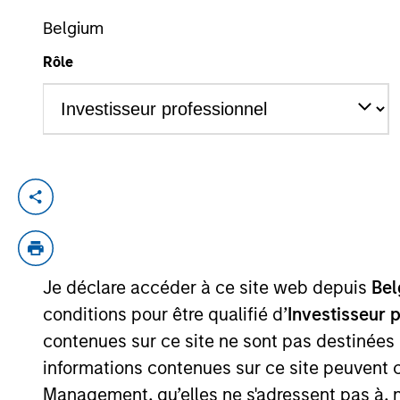
Belgium
Rôle
YEARS OF INDUSTRY EXPERIENCE
13
Years
Stanley Hua is an Executive Director with
investment team at Guidepost Growth Equi
banking group. Stanley received his BA i
Je déclare accéder à ce site web depuis
Bel
Team Insights
conditions pour être qualifié d’
Investisseur 
contenues sur ce site ne sont pas destinées
informations contenues sur ce site peuvent 
Management, qu’elles ne s'adressent pas à, ni