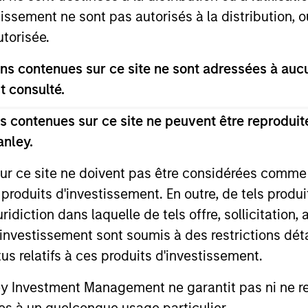
tissement ne sont pas autorisés à la distribution, o
utorisée.
s contenues sur ce site ne sont adressées à aucun
t consulté.
ALTS IN FOCUS
PRESS REL
 contenues sur ce site ne peuvent être reproduite
anley.
Private Credit 2026 Outlook
Fast Ca
Brand U
sur ce site ne doivent pas être considérées comm
We expect new deal demand and a large
$27 Mil
refinancing wave to gradually overtake
 produits d'investissement. En outre, de tels produ
California-
Morgan 
private credit supply allowing lenders to
driven fast
diction dans laquelle de tels offre, sollicitation,
preserve discipline, strengthen terms, and
Capital
locations –
d’investissement sont soumis à des restrictions dét
capture the illiquidity premium to public
closed a $2
tus relatifs à ces produits d'investissement.
markets. Learn why in our 2026 Private
investment
Credit outlook.
Stanley Exp
Investment Management ne garantit pas ni ne rec
will use th
es à un quelconque usage particulier.
16-DEC-2025
03-AUG-20
expansion a