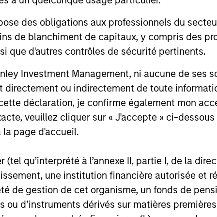
 des obligations aux professionnels du secteur fi
ins de blanchiment de capitaux, y compris des pro
nsi que d'autres contrôles de sécurité pertinents.
nley Investment Management, ni aucune de ses soci
nal purposes only. The information contained herein does not c
or a solicitation of an offer to buy any securities in any jurisdi
 directement ou indirectement de toute informatio
curities, insurance or other laws of such jurisdiction.
 cette déclaration, je confirme également mon ac
principal.
acte, veuillez cliquer sur « J'accepte » ci-dessous 
 la page d'accueil.
ortant information on the strategy, including additional risk co
(tel qu’interprété à l’annexe II, partie I, de la dire
tissement, une institution financière autorisée e
té de gestion de cet organisme, un fonds de pensi
ley
 ou d’instruments dérivés sur matières premières o
ley Careers