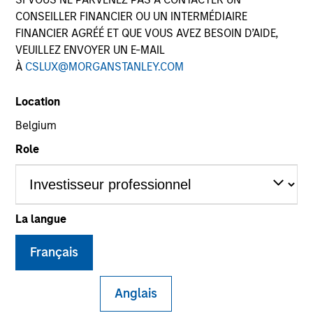
CONSEILLER FINANCIER OU UN INTERMÉDIAIRE
FINANCIER AGRÉÉ ET QUE VOUS AVEZ BESOIN D’AIDE,
VEUILLEZ ENVOYER UN E-MAIL
À
CSLUX@MORGANSTANLEY.COM
Location
Belgium
Role
YEARS OF INDUSTRY EXPERIENCE
25
Years
TEAM
La langue
European Private Credit Team
Français
Anglais
Mr. Mullin is a Managing Director and a member of