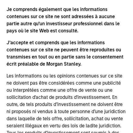
Origination team at Barclays. He holds a BAS in
Je comprends également que les informations
Valuation and Management from Massey University
contenues sur ce site ne sont adressées à aucune
of New Zealand.
partie autre qu’un investisseur professionnel dans le
pays où le site Web est consulté.
J’accepte et comprends que les informations
May not represent all Team Members.
contenues sur ce site ne peuvent être reproduites ou
transmises en tout ou en partie sans le consentement
The information on this page is for informational
purposes only. The information contained herein does
écrit préalable de Morgan Stanley.
not constitute and should not be construed as an
offering of advisory services or an offer to sell or a
Les informations ou les opinions contenues sur ce site
solicitation of an offer to buy any securities in any
ne doivent pas être considérées comme une publicité
jurisdiction in which such offer or solicitation,
ou interprétées comme une offre de vente ou une
purchase or sale would be unlawful under the
securities, insurance or other laws of such jurisdiction.
sollicitation d'achat de produits d'investissement. En
outre, de tels produits d’investissement ne doivent être
All investing involves risks, including a loss of principal.
ni proposés ni vendus à toute personne d’une juridiction
dans laquelle de tels offre, sollicitation, achat ou vente
Please refer to the strategy detail page for important
information on the strategy, including additional risk
seraient illégaux en vertu des lois de ladite juridiction.
considerations.
Tous les produits d’investissement sont soumis à des