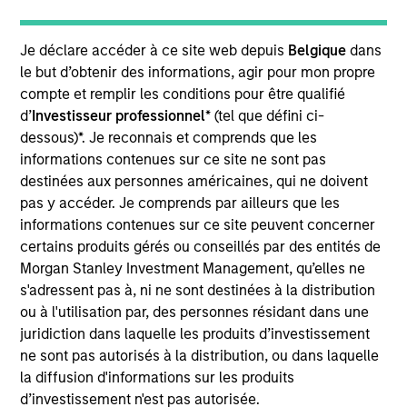
the Investment Committee. Prior to joining Morgan
Stanley, he was a Principal at Sixth Street Partners,
a position he held since the beginning of 2020 and
Je déclare accéder à ce site web depuis
Belgique
dans
where he initiated and helped to develop the firm's
le but d’obtenir des informations, agir pour mon propre
thematic focus on financial services investments in
compte et remplir les conditions pour être qualifié
addition to software and technology enabled
d’
Investisseur professionnel
* (tel que défini ci-
business services transactions in the United
dessous)*. Je reconnais et comprends que les
Kingdom and Irish markets. Before joining Sixth
informations contenues sur ce site ne sont pas
Street Partners, Mr. Mullin was a Managing Director
destinées aux personnes américaines, qui ne doivent
in the Growth and Leveraged Finance team at
pas y accéder. Je comprends par ailleurs que les
Investec Bank plc where he focused on a
informations contenues sur ce site peuvent concerner
combination of senior, junior, and minority equity
certains produits gérés ou conseillés par des entités de
investments across a diverse range of sectors
Morgan Stanley Investment Management, qu’elles ne
including software, technology-led business
s'adressent pas à, ni ne sont destinées à la distribution
services and financial services. In addition, he was
ou à l'utilisation par, des personnes résidant dans une
a sitting member of the bank’s front office
juridiction dans laquelle les produits d’investissement
investment committee and was responsible for
ne sont pas autorisés à la distribution, ou dans laquelle
managing a portfolio of investments. Prior to this,
la diffusion d'informations sur les produits
Mr. Mullin was a Director in the Leveraged Finance
d’investissement n'est pas autorisée.