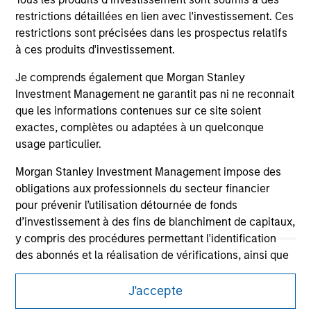
restrictions détaillées en lien avec l'investissement. Ces
restrictions sont précisées dans les prospectus relatifs
à ces produits d'investissement.
Je comprends également que Morgan Stanley
Investment Management ne garantit pas ni ne reconnait
que les informations contenues sur ce site soient
exactes, complètes ou adaptées à un quelconque
usage particulier.
Morgan Stanley Investment Management impose des
obligations aux professionnels du secteur financier
Morgan Stanley
pour prévenir l’utilisation détournée de fonds
d’investissement à des fins de blanchiment de capitaux,
Morgan Stanley Careers
y compris des procédures permettant l'identification
des abonnés et la réalisation de vérifications, ainsi que
d'autres contrôles de sécurité pertinents.
J'accepte
Je reconnais qu'aucune entité de Morgan Stanley