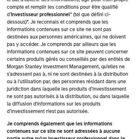
research experience. Prior to joining the firm, she
compte et remplir les conditions pour être qualifié
was an economist at Oxford Economics, a
d’
Investisseur professionnel
* (tel que défini ci-
macroeconomic consultancy. Saumya received her
dessous)*. Je reconnais et comprends que les
Masters in economics from Columbia University
informations contenues sur ce site ne sont pas
and her B.A. in economics from Delhi University.
destinées aux personnes américaines, qui ne doivent
pas y accéder. Je comprends par ailleurs que les
informations contenues sur ce site peuvent concerner
certains produits gérés ou conseillés par des entités de
Morgan Stanley Investment Management, qu’elles ne
Team Insights
s'adressent pas à, ni ne sont destinées à la distribution
ou à l'utilisation par, des personnes résidant dans une
juridiction dans laquelle les produits d’investissement
ne sont pas autorisés à la distribution, ou dans laquelle
la diffusion d'informations sur les produits
d’investissement n'est pas autorisée.
Je comprends également que les informations
contenues sur ce site ne sont adressées à aucune
partie autre qu’un investisseur professionnel dans le