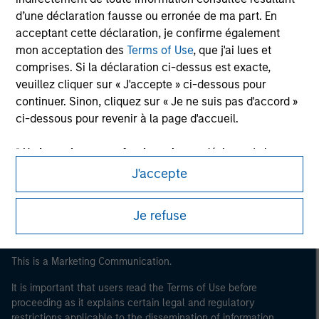
d’une déclaration fausse ou erronée de ma part. En
acceptant cette déclaration, je confirme également
mon acceptation des
Terms of Use
, que j'ai lues et
comprises. Si la déclaration ci-dessus est exacte,
veuillez cliquer sur « J'accepte » ci-dessous pour
continuer. Sinon, cliquez sur « Je ne suis pas d'accord »
ci-dessous pour revenir à la page d'accueil.
Morgan Stanley
* Un
Investisseur professionnel
peut désigner (tel
Morgan Stanley Careers
qu’interprété à l’annexe II, partie I, de la directive
J'accepte
2014/65/UE (« MiFID »)) : (a) un établissement de crédit,
une société d'investissement, une institution financière
Je refuse
autorisée et réglementée, une compagnie d'assurance,
un organisme de placement collectif ou la société de
gestion de cet organisme, un fonds de pension ou la
This is a Marketing Communication.
société de gestion de ce fonds, une société de
It is important that users read the Terms of Use before
négociation de matières premières ou d’instruments
proceeding as it explains certain legal and regulatory
dérivés sur matières premières ou un autre investisseur
restrictions applicable to the dissemination of information