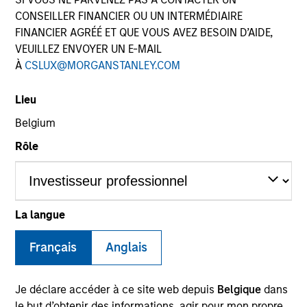
CONSEILLER FINANCIER OU UN INTERMÉDIAIRE
FINANCIER AGRÉÉ ET QUE VOUS AVEZ BESOIN D’AIDE,
VEUILLEZ ENVOYER UN E-MAIL
À
CSLUX@MORGANSTANLEY.COM
Lieu
Belgium
Rôle
YEARS OF INDUSTRY EXPERIENCE
9
Years
La langue
Saumya is a research analyst on the Emerging
Français
Anglais
Markets Equity team focusing on global
macroeconomic and thematic research. She joined
Je déclare accéder à ce site web depuis
Belgique
dans
Morgan Stanley in 2022 and has 8 years of macro
le but d’obtenir des informations, agir pour mon propre