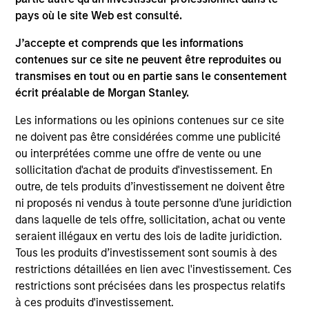
pays où le site Web est consulté.
TALES FROM THE EMERGING WORLD
TA
J’accepte et comprends que les informations
contenues sur ce site ne peuvent être reproduites ou
Video: The De-Americanization of
Th
transmises en tout ou en partie sans le consentement
Globalization
Gl
écrit préalable de Morgan Stanley.
For decades the U.S. was the architect and
For
Les informations ou les opinions contenues sur ce site
anchor of a rules-based global system. But as
anc
ne doivent pas être considérées comme une publicité
Washington’s economic engagement with the
Wa
ou interprétées comme une offre de vente ou une
world becomes driven more by national
wo
sollicitation d'achat de produits d'investissement. En
priorities rather than institutional
pri
outre, de tels produits d’investissement ne doivent être
commitments, the rest of the world is quietly
com
ni proposés ni vendus à toute personne d’une juridiction
building buffers and hedging U.S. dependency.
bu
dans laquelle de tels offre, sollicitation, achat ou vente
As Jitania Kandhari explains, this is not the end
As
22-APR-2026
13
seraient illégaux en vertu des lois de ladite juridiction.
of globalization, but the gradual de-
thi
Tous les produits d’investissement sont soumis à des
Americanization of it.
gra
restrictions détaillées en lien avec l'investissement. Ces
restrictions sont précisées dans les prospectus relatifs
à ces produits d'investissement.