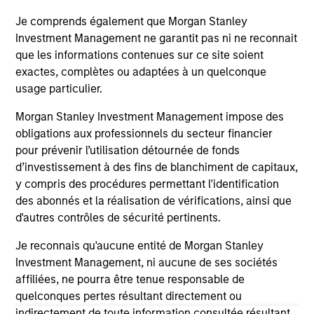
Je comprends également que Morgan Stanley
May not represent all Team Members.
Investment Management ne garantit pas ni ne reconnait
que les informations contenues sur ce site soient
The information on this page is for informational
exactes, complètes ou adaptées à un quelconque
purposes only. The information contained herein does
usage particulier.
not constitute and should not be construed as an
offering of advisory services or an offer to sell or a
Morgan Stanley Investment Management impose des
solicitation of an offer to buy any securities in any
jurisdiction in which such offer or solicitation,
obligations aux professionnels du secteur financier
purchase or sale would be unlawful under the
pour prévenir l’utilisation détournée de fonds
securities, insurance or other laws of such jurisdiction.
d’investissement à des fins de blanchiment de capitaux,
y compris des procédures permettant l'identification
All investing involves risks, including a loss of principal.
des abonnés et la réalisation de vérifications, ainsi que
Please refer to the strategy detail page for important
d'autres contrôles de sécurité pertinents.
information on the strategy, including additional risk
considerations.
Je reconnais qu'aucune entité de Morgan Stanley
Investment Management, ni aucune de ses sociétés
affiliées, ne pourra être tenue responsable de
quelconques pertes résultant directement ou
indirectement de toute information consultée résultant