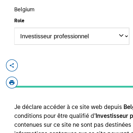
Belgium
Role
YEARS OF INDUSTRY EXPERIENCE
30
Years
Ruairi is co–chief operating officer an
Operating Committee and the Morgan St
(Ireland) Ltd boards.
Prior to joining Morgan Stanley in 2011, 
years of financial services experience.
Je déclare accéder à ce site web depuis
Bel
conditions pour être qualifié d’
Investisseur 
Ruairi has a BA in banking and finance f
contenues sur ce site ne sont pas destinées
University College Dublin.