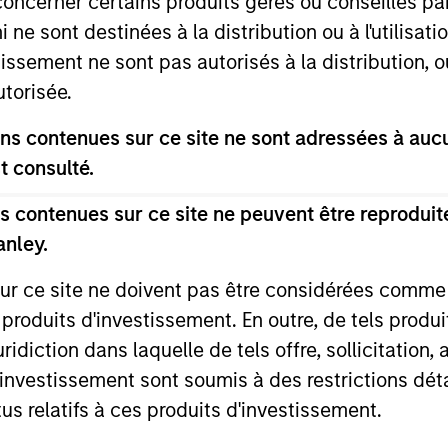
concerner certains produits gérés ou conseillés p
 ne sont destinées à la distribution ou à l'utilisat
tissement ne sont pas autorisés à la distribution, o
utorisée.
nal purposes only. The information contained herein does not c
s contenues sur ce site ne sont adressées à aucun
or a solicitation of an offer to buy any securities in any jurisdi
curities, insurance or other laws of such jurisdiction.
t consulté.
principal.
 contenues sur ce site ne peuvent être reproduite
ortant information on the strategy, including additional risk co
anley.
sur ce site ne doivent pas être considérées comm
 produits d'investissement. En outre, de tels produ
diction dans laquelle de tels offre, sollicitation,
ley
d’investissement sont soumis à des restrictions dét
ley Careers
tus relatifs à ces produits d'investissement.