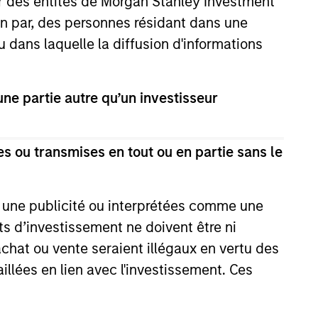
ar des entités de Morgan Stanley Investment
ion par, des personnes résidant dans une
u dans laquelle la diffusion d'informations
onstitute and should not be construed as an
e partie autre qu’un investisseur
ction in which such offer or solicitation,
s ou transmises en tout ou en partie sans le
nsiderations.
e une publicité ou interprétées comme une
its d’investissement ne doivent être ni
 achat ou vente seraient illégaux en vertu des
aillées en lien avec l'investissement. Ces