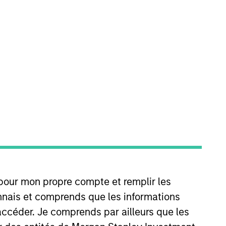
nt Operating Committee, the EMEA
d Management Investment
er Investments. He has over 25
 pour mon propre compte et remplir les
connais et comprends que les informations
aduate School of Business,
accéder. Je comprends par ailleurs que les