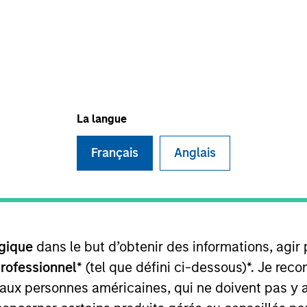
La langue
Français
Anglais
d a member of the Morgan Stanley Investment Manageme
anley Investment Management and Morgan Stanley Fun
Ruairi was the global head of risk management for Pione
gique
dans le but d’obtenir des informations, agir
professionnel
* (tel que défini ci-dessous)*. Je re
rom the University of Ulster and an MComm from the Gr
 aux personnes américaines, qui ne doivent pas y 