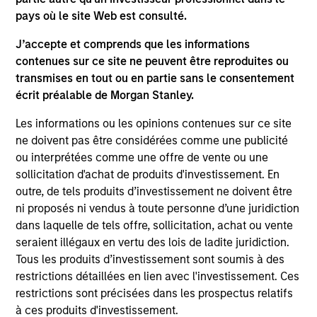
pays où le site Web est consulté.
J’accepte et comprends que les informations
contenues sur ce site ne peuvent être reproduites ou
transmises en tout ou en partie sans le consentement
écrit préalable de Morgan Stanley.
Les informations ou les opinions contenues sur ce site
2026 OUTLOOKS
20
ne doivent pas être considérées comme une publicité
ou interprétées comme une offre de vente ou une
Commodity Market Outlook: Trends
Co
sollicitation d'achat de produits d'investissement. En
Driving Optimism in 2026
Dr
outre, de tels produits d’investissement ne doivent être
Discover what key trends are shaping the
Di
ni proposés ni vendus à toute personne d’une juridiction
commodity sectors in 2026 and setting up an
co
dans laquelle de tels offre, sollicitation, achat ou vente
optimistic outlook for commodities.
opt
seraient illégaux en vertu des lois de ladite juridiction.
Tous les produits d’investissement sont soumis à des
restrictions détaillées en lien avec l'investissement. Ces
restrictions sont précisées dans les prospectus relatifs
à ces produits d'investissement.