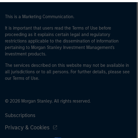
institutionnel, qui devra être agréé(e) ou réglementé(e)
pour opérer sur les marchés financiers ; (b) une grande
entité remplissant au moins deux des critères de taille
This is a Marketing Communication.
suivants à l’échelle de la société : (I) un bilan total de
It is important that users read the Terms of Use before
20 millions d'euros, (ii) un chiffre d’affaires net de
proceeding as it explains certain legal and regulatory
40 millions d'euros ou (iii) 2 millions d'euros de fonds
restrictions applicable to the dissemination of information
propres, entité agissant pour son propre compte ; ou (c)
pertaining to Morgan Stanley Investment Management's
un gouvernement national ou régional, y compris les
investment products.
organismes publics qui gèrent de la dette publique au
The services described on this website may not be available in
niveau national ou régional, les banques centrales, les
all jurisdictions or to all persons. For further details, please see
institutions internationales et supranationales comme
our Terms of Use.
la Banque Mondiale, le FMI, la BCE, la BEI et d'autres
organisations internationales similaires agissant pour
leur propre compte.
© 2026 Morgan Stanley. All rights reserved.
Veuillez noter que la notion d’Investisseur professionnel
Subscriptions
peut ne pas être définie par l'autorité de réglementation
de l'État depuis lequel le site web est consulté.
Privacy & Cookies