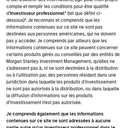
Rob is a member of Parametric’s Executive
compte et remplir les conditions pour être qualifié
Committee and oversees the strategic positioning
d’
Investisseur professionnel
* (tel que défini ci-
of Parametric’s investment solutions. Prior to
dessous)*. Je reconnais et comprends que les
joining the firm in 2013, he was managing director
informations contenues sur ce site ne sont pas
of global client service for Wilshire Analytics.
destinées aux personnes américaines, qui ne doivent
Before that, he held senior positions in business
pas y accéder. Je comprends par ailleurs que les
strategy, management of sales and relationship
informations contenues sur ce site peuvent concerner
management, custom investment outsourcing, and
certains produits gérés ou conseillés par des entités de
sales and portfolio trading with Russell
Morgan Stanley Investment Management, qu’elles ne
Investments. He earned an MSF from Seattle
s'adressent pas à, ni ne sont destinées à la distribution
University and a BA from the University of
ou à l'utilisation par, des personnes résidant dans une
Washington.
juridiction dans laquelle les produits d’investissement
ne sont pas autorisés à la distribution, ou dans laquelle
la diffusion d'informations sur les produits
d’investissement n'est pas autorisée.
Team Insights
Je comprends également que les informations
contenues sur ce site ne sont adressées à aucune
partie autre qu’un investisseur professionnel dans le