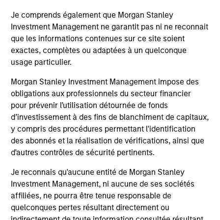
12-DEC-2025
12-
Je comprends également que Morgan Stanley
Investment Management ne garantit pas ni ne reconnait
que les informations contenues sur ce site soient
exactes, complètes ou adaptées à un quelconque
usage particulier.
Morgan Stanley Investment Management impose des
May not represent all Team Members.
obligations aux professionnels du secteur financier
pour prévenir l’utilisation détournée de fonds
The information on this page is for informational
d’investissement à des fins de blanchiment de capitaux,
purposes only. The information contained herein does
y compris des procédures permettant l'identification
not constitute and should not be construed as an
offering of advisory services or an offer to sell or a
des abonnés et la réalisation de vérifications, ainsi que
solicitation of an offer to buy any securities in any
d'autres contrôles de sécurité pertinents.
jurisdiction in which such offer or solicitation,
purchase or sale would be unlawful under the
Je reconnais qu'aucune entité de Morgan Stanley
securities, insurance or other laws of such jurisdiction.
Investment Management, ni aucune de ses sociétés
All investing involves risks, including a loss of principal.
affiliées, ne pourra être tenue responsable de
quelconques pertes résultant directement ou
Please refer to the strategy detail page for important
indirectement de toute information consultée résultant