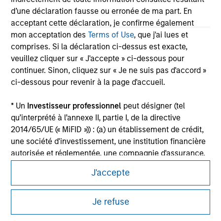
information on the strategy, including additional risk
d’une déclaration fausse ou erronée de ma part. En
considerations.
acceptant cette déclaration, je confirme également
mon acceptation des
Terms of Use
, que j'ai lues et
comprises. Si la déclaration ci-dessus est exacte,
veuillez cliquer sur « J'accepte » ci-dessous pour
continuer. Sinon, cliquez sur « Je ne suis pas d'accord »
ci-dessous pour revenir à la page d'accueil.
* Un
Investisseur professionnel
peut désigner (tel
qu’interprété à l’annexe II, partie I, de la directive
2014/65/UE (« MiFID »)) : (a) un établissement de crédit,
une société d'investissement, une institution financière
autorisée et réglementée, une compagnie d'assurance,
Morgan Stanley
un organisme de placement collectif ou la société de
J'accepte
Morgan Stanley Careers
gestion de cet organisme, un fonds de pension ou la
société de gestion de ce fonds, une société de
négociation de matières premières ou d’instruments
Je refuse
dérivés sur matières premières ou un autre investisseur