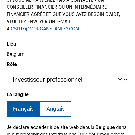
CONSEILLER FINANCIER OU UN INTERMÉDIAIRE
FINANCIER AGRÉÉ ET QUE VOUS AVEZ BESOIN D’AIDE,
VEUILLEZ ENVOYER UN E-MAIL
À
CSLUX@MORGANSTANLEY.COM
Lieu
Belgium
Rôle
YEARS OF INDUSTRY EXPERIENCE
29
Years
La langue
TEAM
Français
Anglais
Parametric
Je déclare accéder à ce site web depuis
Belgique
dans
le but d’obtenir des informations, agir pour mon propre