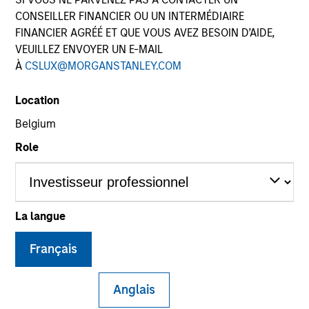
CONSEILLER FINANCIER OU UN INTERMÉDIAIRE
FINANCIER AGRÉÉ ET QUE VOUS AVEZ BESOIN D’AIDE,
VEUILLEZ ENVOYER UN E-MAIL
À
CSLUX@MORGANSTANLEY.COM
Location
Belgium
Role
YEARS OF INDUSTRY EXPERIENCE
32
Years
La langue
Français
Ranjit is co-president and chief operating officer of
Parametric, a member of the Morgan Stanley
Anglais
Investment Management Operating Committee and