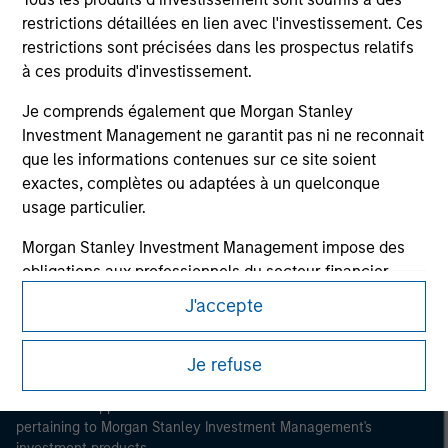
restrictions détaillées en lien avec l'investissement. Ces
restrictions sont précisées dans les prospectus relatifs
à ces produits d'investissement.
Je comprends également que Morgan Stanley
Investment Management ne garantit pas ni ne reconnait
Morgan Stanley
que les informations contenues sur ce site soient
Morgan Stanley Careers
exactes, complètes ou adaptées à un quelconque
usage particulier.
Morgan Stanley Investment Management impose des
obligations aux professionnels du secteur financier
pour prévenir l’utilisation détournée de fonds
J'accepte
d’investissement à des fins de blanchiment de capitaux,
This is a Marketing Communication.
y compris des procédures permettant l'identification
Je refuse
It is important that users read the Terms of Use before
des abonnés et la réalisation de vérifications, ainsi que
proceeding as it explains certain legal and regulatory
d'autres contrôles de sécurité pertinents.
restrictions applicable to the dissemination of information
pertaining to Morgan Stanley Investment Management's
Je reconnais qu'aucune entité de Morgan Stanley