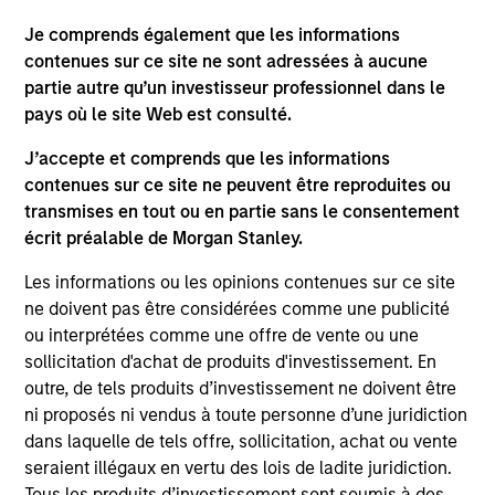
May not represent all Team Members.
Je comprends également que les informations
The information on this page is for informational
contenues sur ce site ne sont adressées à aucune
purposes only. The information contained herein does
partie autre qu’un investisseur professionnel dans le
not constitute and should not be construed as an
pays où le site Web est consulté.
offering of advisory services or an offer to sell or a
solicitation of an offer to buy any securities in any
J’accepte et comprends que les informations
jurisdiction in which such offer or solicitation,
purchase or sale would be unlawful under the
contenues sur ce site ne peuvent être reproduites ou
securities, insurance or other laws of such jurisdiction.
transmises en tout ou en partie sans le consentement
écrit préalable de Morgan Stanley.
All investing involves risks, including a loss of principal.
Les informations ou les opinions contenues sur ce site
Please refer to the strategy detail page for important
information on the strategy, including additional risk
ne doivent pas être considérées comme une publicité
considerations.
ou interprétées comme une offre de vente ou une
sollicitation d'achat de produits d'investissement. En
outre, de tels produits d’investissement ne doivent être
ni proposés ni vendus à toute personne d’une juridiction
dans laquelle de tels offre, sollicitation, achat ou vente
seraient illégaux en vertu des lois de ladite juridiction.
Tous les produits d’investissement sont soumis à des