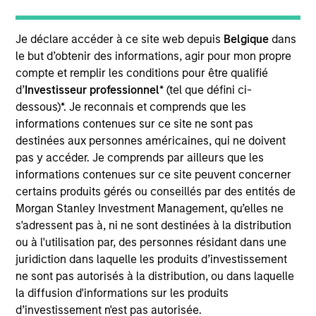
the Parametric Executive Committee. He is
responsible for Parametric’s technology and
Je déclare accéder à ce site web depuis
Belgique
dans
operational activities.
le but d’obtenir des informations, agir pour mon propre
Prior to joining Parametric in 2019, Ranjit was
compte et remplir les conditions pour être qualifié
managing director and global head of portfolio
d’
Investisseur professionnel
* (tel que défini ci-
management investment systems at BlackRock,
dessous)*. Je reconnais et comprends que les
where he led strategy and development for
informations contenues sur ce site ne sont pas
applications across asset classes for BlackRock
destinées aux personnes américaines, qui ne doivent
and Aladdin clients. He has over 30 years of
pas y accéder. Je comprends par ailleurs que les
technology experience.
informations contenues sur ce site peuvent concerner
certains produits gérés ou conseillés par des entités de
Ranjit has a BE in computer science and
Morgan Stanley Investment Management, qu’elles ne
engineering from Punjab University, an MS in
s'adressent pas à, ni ne sont destinées à la distribution
computer science from American University and an
ou à l'utilisation par, des personnes résidant dans une
MBA from Northwestern University.
juridiction dans laquelle les produits d’investissement
ne sont pas autorisés à la distribution, ou dans laquelle
la diffusion d'informations sur les produits
d’investissement n'est pas autorisée.