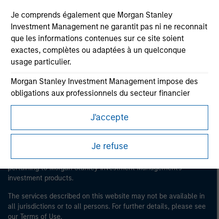
Je comprends également que Morgan Stanley
Investment Management ne garantit pas ni ne reconnait
Morgan Stanley
que les informations contenues sur ce site soient
Morgan Stanley Careers
exactes, complètes ou adaptées à un quelconque
usage particulier.
Morgan Stanley Investment Management impose des
obligations aux professionnels du secteur financier
pour prévenir l’utilisation détournée de fonds
J'accepte
d’investissement à des fins de blanchiment de capitaux,
This is a Marketing Communication.
y compris des procédures permettant l'identification
It is important that users read the Terms of Use before
des abonnés et la réalisation de vérifications, ainsi que
Je refuse
proceeding as it explains certain legal and regulatory
d'autres contrôles de sécurité pertinents.
restrictions applicable to the dissemination of information
pertaining to Morgan Stanley Investment Management's
Je reconnais qu'aucune entité de Morgan Stanley
investment products.
Investment Management, ni aucune de ses sociétés
affiliées, ne pourra être tenue responsable de
The services described on this website may not be available in
quelconques pertes résultant directement ou
all jurisdictions or to all persons. For further details, please see
our Terms of Use.
indirectement de toute information consultée résultant