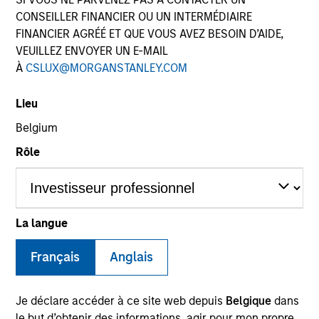
CONSEILLER FINANCIER OU UN INTERMÉDIAIRE
FINANCIER AGRÉÉ ET QUE VOUS AVEZ BESOIN D’AIDE,
VEUILLEZ ENVOYER UN E-MAIL
À
CSLUX@MORGANSTANLEY.COM
Lieu
Belgium
Rôle
YEARS OF INDUSTRY EXPERIENCE
29
Years
TEAM
La langue
North America Private Credit
Français
Anglais
Je déclare accéder à ce site web depuis
Belgique
dans
Orit Mizrachi is a Managing Director of Morgan
le but d’obtenir des informations, agir pour mon propre