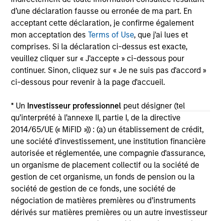
d’une déclaration fausse ou erronée de ma part. En
acceptant cette déclaration, je confirme également
mon acceptation des
Terms of Use
, que j'ai lues et
May not represent all Team Members.
comprises. Si la déclaration ci-dessus est exacte,
veuillez cliquer sur « J'accepte » ci-dessous pour
The information on this page is for informational
purposes only. The information contained herein does
continuer. Sinon, cliquez sur « Je ne suis pas d'accord »
not constitute and should not be construed as an
ci-dessous pour revenir à la page d'accueil.
offering of advisory services or an offer to sell or a
solicitation of an offer to buy any securities in any
jurisdiction in which such offer or solicitation,
* Un
Investisseur professionnel
peut désigner (tel
purchase or sale would be unlawful under the
qu’interprété à l’annexe II, partie I, de la directive
securities, insurance or other laws of such jurisdiction.
2014/65/UE (« MiFID »)) : (a) un établissement de crédit,
une société d'investissement, une institution financière
All investing involves risks, including a loss of principal.
autorisée et réglementée, une compagnie d'assurance,
Please refer to the strategy detail page for important
un organisme de placement collectif ou la société de
information on the strategy, including additional risk
gestion de cet organisme, un fonds de pension ou la
considerations.
société de gestion de ce fonds, une société de
négociation de matières premières ou d’instruments
dérivés sur matières premières ou un autre investisseur