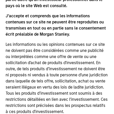
Officer of Carlyle Blue Wave Management L.P. and
pays où le site Web est consulté.
as controller at Sagamore Hill Capital Management
J’accepte et comprends que les informations
L.P., each a multi-strategy hedge fund. Ms. Mizrachi
contenues sur ce site ne peuvent être reproduites ou
started her career at Goldstein Golub & Kessler LLP
transmises en tout ou en partie sans le consentement
as an auditor in their financial services group. Ms.
écrit préalable de Morgan Stanley.
Mizrachi received her Bachelor of Science in
Accounting degree from State University of New
Les informations ou les opinions contenues sur ce site
York at Albany.
ne doivent pas être considérées comme une publicité
ou interprétées comme une offre de vente ou une
sollicitation d'achat de produits d'investissement. En
Team Insights
outre, de tels produits d’investissement ne doivent être
ni proposés ni vendus à toute personne d’une juridiction
dans laquelle de tels offre, sollicitation, achat ou vente
seraient illégaux en vertu des lois de ladite juridiction.
Tous les produits d’investissement sont soumis à des
restrictions détaillées en lien avec l'investissement. Ces
restrictions sont précisées dans les prospectus relatifs
à ces produits d'investissement.