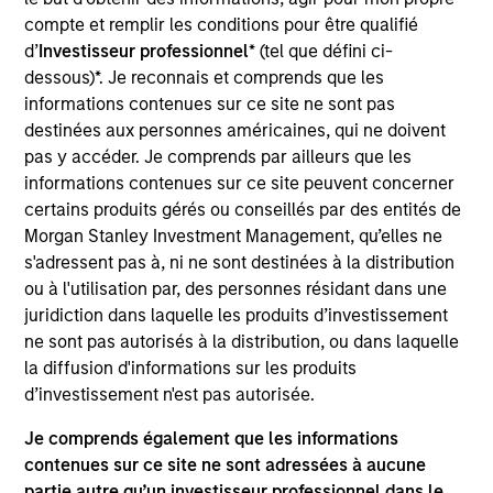
Stanley and a member of the Morgan Stanley
compte et remplir les conditions pour être qualifié
Private Credit team, where she serves as Chief
d’
Investisseur professionnel
* (tel que défini ci-
Operating Officer of the Middle Market Direct
dessous)*. Je reconnais et comprends que les
Lending strategy. In her role, Orit oversees all
informations contenues sur ce site ne sont pas
operational, compliance, and legal activities for this
destinées aux personnes américaines, qui ne doivent
strategy. In addition, Ms. Mizrachi serves as Chief
pas y accéder. Je comprends par ailleurs que les
Operating Officer and Secretary of the Morgan
informations contenues sur ce site peuvent concerner
Stanley Private Credit business development
certains produits gérés ou conseillés par des entités de
companies. Ms. Mizrachi joined Morgan Stanley in
Morgan Stanley Investment Management, qu’elles ne
2019 and has over 25 years of relevant industry
s'adressent pas à, ni ne sont destinées à la distribution
experience. Prior to joining, Ms. Mizrachi was a
ou à l'utilisation par, des personnes résidant dans une
Managing Director at The Carlyle Group and served
juridiction dans laquelle les produits d’investissement
as Chief Operating Officer of TCG BDC II and TCG
ne sont pas autorisés à la distribution, ou dans laquelle
BDC, Inc. Prior to her appointment as Chief
la diffusion d'informations sur les produits
Operating Officer, Ms. Mizrachi was involved in
d’investissement n'est pas autorisée.
various roles across Carlyle, including Director of
Operations for the Carlyle Credit platform. Prior to
Je comprends également que les informations
joining The Carlyle Group L.P., Ms. Mizrachi worked
contenues sur ce site ne sont adressées à aucune
in the hedge fund industry as the Chief Financial
partie autre qu’un investisseur professionnel dans le