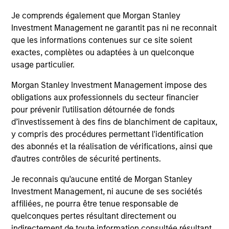
Je comprends également que Morgan Stanley
Investment Management ne garantit pas ni ne reconnait
que les informations contenues sur ce site soient
ARTICLE
PR
exactes, complètes ou adaptées à un quelconque
Private Credit Market Monitor - Q2
Mo
usage particulier.
2026
Ma
Morgan Stanley Investment Management impose des
De
Timely insights on the private credit landscape,
Mo
obligations aux professionnels du secteur financier
Te
exploring the trends, market developments,
an
pour prévenir l’utilisation détournée de fonds
and investment considerations shaping the
Mor
d’investissement à des fins de blanchiment de capitaux,
asset class.
$87
y compris des procédures permettant l'identification
Bri
des abonnés et la réalisation de vérifications, ainsi que
Co
d'autres contrôles de sécurité pertinents.
en
Je reconnais qu'aucune entité de Morgan Stanley
04-AUG-2026
29
Investment Management, ni aucune de ses sociétés
affiliées, ne pourra être tenue responsable de
quelconques pertes résultant directement ou
indirectement de toute information consultée résultant