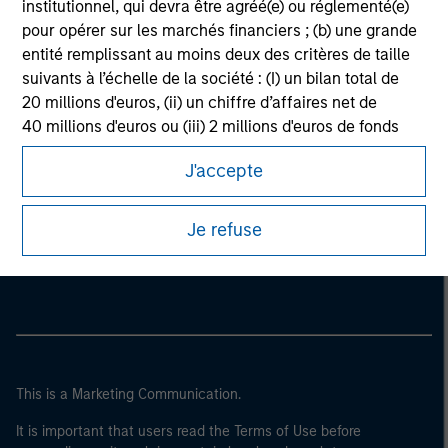
institutionnel, qui devra être agréé(e) ou réglementé(e)
pour opérer sur les marchés financiers ; (b) une grande
entité remplissant au moins deux des critères de taille
suivants à l’échelle de la société : (I) un bilan total de
20 millions d'euros, (ii) un chiffre d’affaires net de
40 millions d'euros ou (iii) 2 millions d'euros de fonds
propres, entité agissant pour son propre compte ; ou (c)
J'accepte
un gouvernement national ou régional, y compris les
organismes publics qui gèrent de la dette publique au
Morgan Stanley
niveau national ou régional, les banques centrales, les
Je refuse
institutions internationales et supranationales comme
Morgan Stanley Careers
la Banque Mondiale, le FMI, la BCE, la BEI et d'autres
organisations internationales similaires agissant pour
leur propre compte.
Veuillez noter que la notion d’Investisseur professionnel
peut ne pas être définie par l'autorité de réglementation
This is a Marketing Communication.
de l'État depuis lequel le site web est consulté.
It is important that users read the Terms of Use before