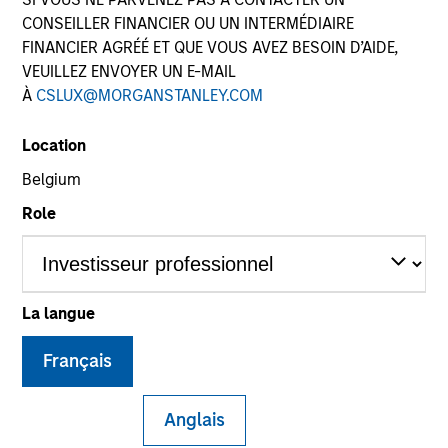
CONSEILLER FINANCIER OU UN INTERMÉDIAIRE
FINANCIER AGRÉÉ ET QUE VOUS AVEZ BESOIN D’AIDE,
VEUILLEZ ENVOYER UN E-MAIL
À
CSLUX@MORGANSTANLEY.COM
Location
Belgium
Role
YEARS OF INDUSTRY EXPERIENCE
24
Years
La langue
Matthew Murphy is an institutional portfolio
Français
manager on the Emerging Markets team. He is
responsible for covering global economic, political,
Anglais
and capital markets research. He serves as a