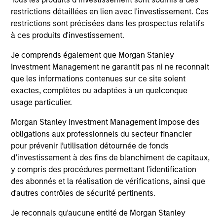
potentiel de revenu et de diversification
str
restrictions détaillées en lien avec l'investissement. Ces
intéressant, les moteurs de performance
uni
restrictions sont précisées dans les prospectus relatifs
demeurent hétérogènes selon les pays et les
cap
à ces produits d'investissement.
émetteurs. Matt Murphy revient sur l’objectif de
cou
gestion des risques de la stratégie et sur les
uni
Je comprends également que Morgan Stanley
raisons pour lesquelles le moment nous paraît
The
Investment Management ne garantit pas ni ne reconnait
opportun pour investir. Regardez cette vidéo
pr
20-APR-2026
08
que les informations contenues sur ce site soient
pour en savoir plus.
sho
exactes, complètes ou adaptées à un quelconque
key
usage particulier.
imp
Morgan Stanley Investment Management impose des
obligations aux professionnels du secteur financier
pour prévenir l’utilisation détournée de fonds
d’investissement à des fins de blanchiment de capitaux,
May not represent all Team Members.
y compris des procédures permettant l'identification
The information on this page is for informational
des abonnés et la réalisation de vérifications, ainsi que
purposes only. The information contained herein does
d'autres contrôles de sécurité pertinents.
not constitute and should not be construed as an
offering of advisory services or an offer to sell or a
Je reconnais qu'aucune entité de Morgan Stanley
solicitation of an offer to buy any securities in any