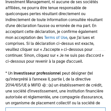
Investment Management, ni aucune de ses sociétés
jurisdiction in which such offer or solicitation,
purchase or sale would be unlawful under the
affiliées, ne pourra être tenue responsable de
securities, insurance or other laws of such jurisdiction.
quelconques pertes résultant directement ou
indirectement de toute information consultée résultant
All investing involves risks, including a loss of principal.
d’une déclaration fausse ou erronée de ma part. En
Please refer to the strategy detail page for important
acceptant cette déclaration, je confirme également
information on the strategy, including additional risk
mon acceptation des
Terms of Use
, que j'ai lues et
considerations.
comprises. Si la déclaration ci-dessus est exacte,
veuillez cliquer sur « J'accepte » ci-dessous pour
continuer. Sinon, cliquez sur « Je ne suis pas d'accord »
ci-dessous pour revenir à la page d'accueil.
* Un
Investisseur professionnel
peut désigner (tel
qu’interprété à l’annexe II, partie I, de la directive
2014/65/UE (« MiFID »)) : (a) un établissement de crédit,
une société d'investissement, une institution financière
autorisée et réglementée, une compagnie d'assurance,
un organisme de placement collectif ou la société de
gestion de cet organisme, un fonds de pension ou la