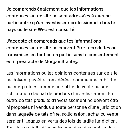
Je comprends également que les informations
contenues sur ce site ne sont adressées à aucune
Team Insights
partie autre qu’un investisseur professionnel dans le
pays où le site Web est consulté.
J’accepte et comprends que les informations
contenues sur ce site ne peuvent être reproduites ou
transmises en tout ou en partie sans le consentement
écrit préalable de Morgan Stanley.
Les informations ou les opinions contenues sur ce site
ne doivent pas être considérées comme une publicité
ou interprétées comme une offre de vente ou une
VIDEO
VI
sollicitation d'achat de produits d'investissement. En
outre, de tels produits d’investissement ne doivent être
Vidéo : Pourquoi investir dans la dette
Gl
ni proposés ni vendus à toute personne d’une juridiction
des marchés émergents aujourd’hui ?
& 
dans laquelle de tels offre, sollicitation, achat ou vente
Stratégie, avantage concurrentiel et
seraient illégaux en vertu des lois de ladite juridiction.
Si la dette des marchés émergents offre un
Th
opportunité à long terme
Tous les produits d’investissement sont soumis à des