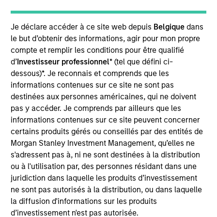
resource for existing and prospective clients,
representing the group’s managed strategies and
presenting the team’s views on macroeconomic
Je déclare accéder à ce site web depuis
Belgique
dans
and political developments across the world. Matt
le but d’obtenir des informations, agir pour mon propre
also contributes to business development
compte et remplir les conditions pour être qualifié
initiatives, promoting existing products and building
d’
Investisseur professionnel
* (tel que défini ci-
new offerings. He joined Eaton Vance in 2011.
dessous)*. Je reconnais et comprends que les
Morgan Stanley acquired Eaton Vance in March
informations contenues sur ce site ne sont pas
2021. Matt began his career in the investment
destinées aux personnes américaines, qui ne doivent
industry in 2002. Before joining Eaton Vance, he
pas y accéder. Je comprends par ailleurs que les
was affiliated with Cambridge Associates, LLC. He
informations contenues sur ce site peuvent concerner
also served as a merger and acquisitions advisor
certains produits gérés ou conseillés par des entités de
with Matrix Capital Markets Group, Inc. Matt earned
Morgan Stanley Investment Management, qu’elles ne
a B.S. from the University of Richmond. He is a
s'adressent pas à, ni ne sont destinées à la distribution
member of the CFA Society Boston and holds the
ou à l'utilisation par, des personnes résidant dans une
Chartered Financial Analyst designation. He also
juridiction dans laquelle les produits d’investissement
holds the Chartered Alternative Investment Analyst
ne sont pas autorisés à la distribution, ou dans laquelle
(CAIA) designation.
la diffusion d'informations sur les produits
d’investissement n'est pas autorisée.