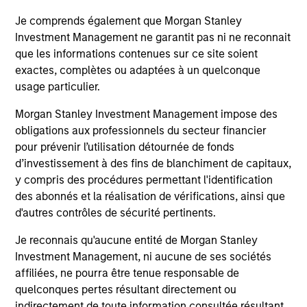
Je comprends également que Morgan Stanley
Investment Management ne garantit pas ni ne reconnait
que les informations contenues sur ce site soient
exactes, complètes ou adaptées à un quelconque
usage particulier.
ARTICLE
AR
Morgan Stanley Investment Management impose des
Agency MBS & Housing Market
Ag
obligations aux professionnels du secteur financier
Monitor – Q2 2026
Mo
pour prévenir l’utilisation détournée de fonds
d’investissement à des fins de blanchiment de capitaux,
Overview of the trends and developments in
Ov
y compris des procédures permettant l'identification
the Agency MBS and Housing Markets.
th
des abonnés et la réalisation de vérifications, ainsi que
d'autres contrôles de sécurité pertinents.
Je reconnais qu'aucune entité de Morgan Stanley
Investment Management, ni aucune de ses sociétés
affiliées, ne pourra être tenue responsable de
14-JUL-2026
09
quelconques pertes résultant directement ou
indirectement de toute information consultée résultant