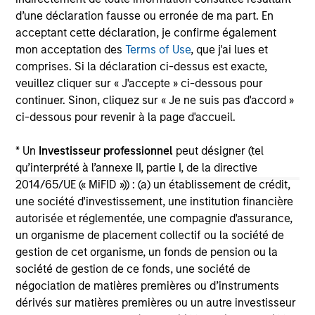
d’une déclaration fausse ou erronée de ma part. En
acceptant cette déclaration, je confirme également
mon acceptation des
Terms of Use
, que j'ai lues et
comprises. Si la déclaration ci-dessus est exacte,
veuillez cliquer sur « J'accepte » ci-dessous pour
May not represent all Team Members.
continuer. Sinon, cliquez sur « Je ne suis pas d'accord »
ci-dessous pour revenir à la page d'accueil.
The information on this page is for informational
purposes only. The information contained herein does
* Un
Investisseur professionnel
peut désigner (tel
not constitute and should not be construed as an
offering of advisory services or an offer to sell or a
qu’interprété à l’annexe II, partie I, de la directive
solicitation of an offer to buy any securities in any
2014/65/UE (« MiFID »)) : (a) un établissement de crédit,
jurisdiction in which such offer or solicitation,
une société d'investissement, une institution financière
purchase or sale would be unlawful under the
securities, insurance or other laws of such jurisdiction.
autorisée et réglementée, une compagnie d'assurance,
un organisme de placement collectif ou la société de
All investing involves risks, including a loss of principal.
gestion de cet organisme, un fonds de pension ou la
société de gestion de ce fonds, une société de
Please refer to the strategy detail page for important
information on the strategy, including additional risk
négociation de matières premières ou d’instruments
considerations.
dérivés sur matières premières ou un autre investisseur