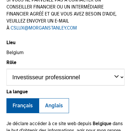
CONSEILLER FINANCIER OU UN INTERMÉDIAIRE
FINANCIER AGRÉÉ ET QUE VOUS AVEZ BESOIN D’AIDE,
VEUILLEZ ENVOYER UN E-MAIL
À
CSLUX@MORGANSTANLEY.COM
Lieu
Belgium
Rôle
YEARS OF INDUSTRY EXPERIENCE
28
Years
TEAM
La langue
Mortgage & Securitized Team
Français
Anglais
Je déclare accéder à ce site web depuis
Belgique
dans
Matthew Buckley is a portfolio manager and trader
le but d’obtenir des informations, agir pour mon propre