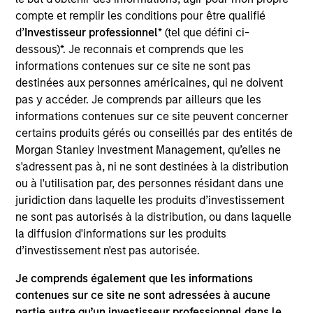
on the Mortgage and Securitized team. Matthew
compte et remplir les conditions pour être qualifié
joined Eaton Vance in 2005. Morgan Stanley
d’
Investisseur professionnel
* (tel que défini ci-
acquired Eaton Vance in March 2021. Matthew
dessous)*. Je reconnais et comprends que les
started in the investment industry in 1998. His
informations contenues sur ce site ne sont pas
previous experience includes affiliations with
destinées aux personnes américaines, qui ne doivent
Standard & Poor’s, Citizen’s Bank, and Woodcliff
pas y accéder. Je comprends par ailleurs que les
Company, a boutique ABS investment bank.
informations contenues sur ce site peuvent concerner
Matthew earned a B.A. in economics from the
certains produits gérés ou conseillés par des entités de
College of the Holy Cross and an M.B.A. in finance
Morgan Stanley Investment Management, qu’elles ne
from Babson College’s F.W. Olin Graduate School of
s'adressent pas à, ni ne sont destinées à la distribution
Business. He holds the Chartered Financial Analyst
ou à l'utilisation par, des personnes résidant dans une
designation.
juridiction dans laquelle les produits d’investissement
ne sont pas autorisés à la distribution, ou dans laquelle
la diffusion d'informations sur les produits
d’investissement n'est pas autorisée.
Mortgage & Securitized Team
Je comprends également que les informations
contenues sur ce site ne sont adressées à aucune
US Mortgage Strategy
partie autre qu’un investisseur professionnel dans le