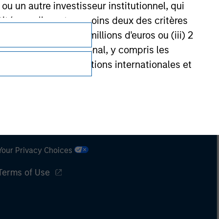
u un autre investisseur institutionnel, qui
ntité remplissant au moins deux des critères
 d’affaires net de 40 millions d'euros ou (iii) 2
ent national ou régional, y compris les
entrales, les institutions internationales et
nationales similaires agissant pour leur
Subscriptions
de réglementation de l'État depuis lequel le
Privacy & Cookies
Your Privacy Choices
Terms of Use