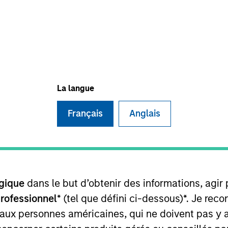
TEAM
Morgan Stanley
Tactical Value
La langue
Français
Anglais
n Stanley’s Tactical Value Team (MSTV). Mr. Bertone joi
ing Analyst in Morgan Stanley’s Leveraged Finance Gro
ansactions, and restructurings. Mr. Bertone holds a B.
t University.
gique
dans le but d’obtenir des informations, agir
professionnel
* (tel que défini ci-dessous)*. Je re
 aux personnes américaines, qui ne doivent pas y 