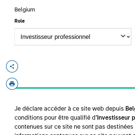
Belgium
Role
YEARS OF INDUSTRY EXPERIENCE
5
Years
Kurt Bertone is an Associate within Morga
current role, he was an Investment Bank
and deal execution on financings, M&A tr
Engineering and Economics from Vanderbil
Je déclare accéder à ce site web depuis
Bel
Team Insights
conditions pour être qualifié d’
Investisseur 
contenues sur ce site ne sont pas destinées