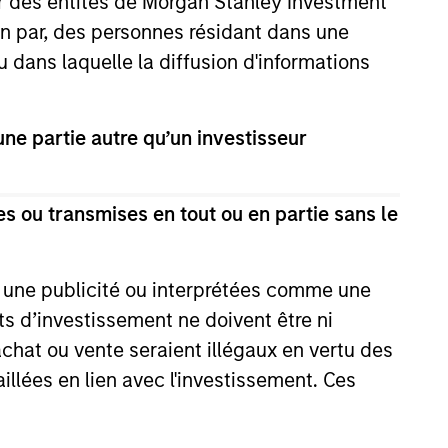
ar des entités de Morgan Stanley Investment
ion par, des personnes résidant dans une
u dans laquelle la diffusion d'informations
e partie autre qu’un investisseur
EASE
s ou transmises en tout ou en partie sans le
nr Announces $475M
ng Round, Raising its
e une publicité ou interprétées comme une
n to $4.1B
he leading real-time
its d’investissement ne doivent être ni
 discovery platform, today
 achat ou vente seraient illégaux en vertu des
he close of a $475 million
aillées en lien avec l'investissement. Ces
und at a $4.1 billion valuation.
 the financing include Eldridge,
y Partners, MSD Capital,