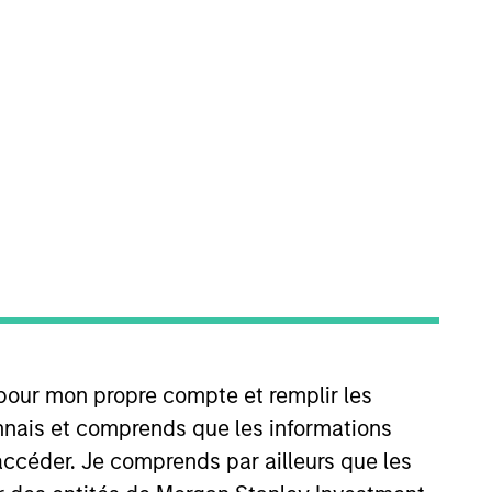
ned MSTV in 2023. Prior to his
up where he conducted analysis
E. summa cum laude in Chemical
 pour mon propre compte et remplir les
connais et comprends que les informations
accéder. Je comprends par ailleurs que les