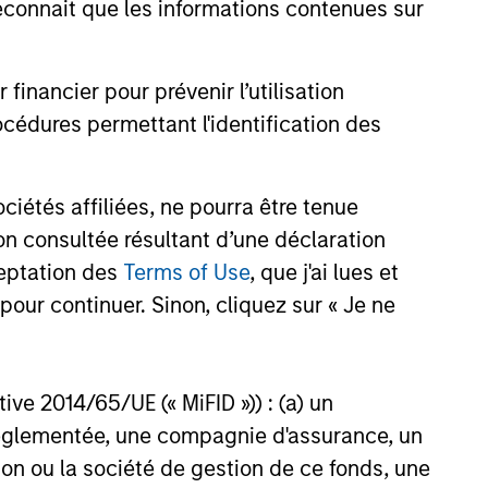
pital, ArrowMark Partners, IVP,
onnait que les informations contenues sur
21
l and investment funds
 Morgan Stanley Tactical
nancier pour prévenir l’utilisation
cédures permettant l'identification des
onstitute and should not be construed as an
étés affiliées, ne pourra être tenue
ction in which such offer or solicitation,
n consultée résultant d’une déclaration
ceptation des
Terms of Use
, que j'ai lues et
pour continuer. Sinon, cliquez sur « Je ne
nsiderations.
ctive 2014/65/UE (« MiFID »)) : (a) un
t réglementée, une compagnie d'assurance, un
on ou la société de gestion de ce fonds, une