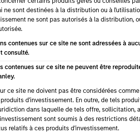
concerner certains produits gérés ou conseillés p
 ne sont destinées à la distribution ou à l'utilisat
tissement ne sont pas autorisés à la distribution, o
utorisée.
s contenues sur ce site ne sont adressées à aucun
t consulté.
PRESS RELEASE
PRESS REL
 contenues sur ce site ne peuvent être reproduite
Mexican Fintech Unicorn Clip
Datami
anley.
Announces US$100 Million
Financi
sur ce site ne doivent pas être considérées comm
Investment
Valuatio
Clip, Mexico's leading digital payments and
Dataminr, t
 produits d'investissement. En outre, de tels produ
commerce enablement platform, today
information
diction dans laquelle de tels offre, sollicitation,
announced that it has secured an
announced t
d’investissement sont soumis à des restrictions dét
investment round of US$100 million from
financing ro
investment funds managed by Morgan
Investors in
tus relatifs à ces produits d'investissement.
Stanley Tactical Value (“MSTV”) and from
Valor Equit