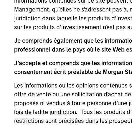
informations contenues sur ce site peuvent 
Management, qu’elles ne s'adressent pas à, ni
juridiction dans laquelle les produits d’inves
sur les produits d’investissement n'est pas a
Je comprends également que les information
professionnel dans le pays où le site Web es
ALTS IN FOCUS
J’accepte et comprends que les informations
Private Credit 2026 Outlook
consentement écrit préalable de Morgan St
We expect new deal demand and a large
Les informations ou les opinions contenues 
refinancing wave to gradually overtake
offre de vente ou une sollicitation d'achat de
private credit supply allowing lenders to
proposés ni vendus à toute personne d’une juri
preserve discipline, strengthen terms, and
capture the illiquidity premium to public
lois de ladite juridiction. Tous les produits 
markets. Learn why in our 2026 Private
restrictions sont précisées dans les prospec
Credit outlook.