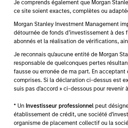
Je comprends également que Morgan Stanley 
16-DEC-2025
ce site soient exactes, complètes ou adapté
Morgan Stanley Investment Management impose
détournée de fonds d’investissement à des f
abonnés et la réalisation de vérifications, ai
May not represent all Team Members.
The information on this page is for informatio
Je reconnais qu'aucune entité de Morgan Sta
offering of advisory services or an offer to sell 
responsable de quelconques pertes résultant
purchase or sale would be unlawful under the se
fausse ou erronée de ma part. En acceptant
All investing involves risks, including a loss of 
comprises. Si la déclaration ci-dessus est ex
Please refer to the strategy detail page for imp
suis pas d'accord » ci-dessous pour revenir à
* Un
Investisseur professionnel
peut désigner 
établissement de crédit, une société d'inves
Morgan Stan
organisme de placement collectif ou la socié