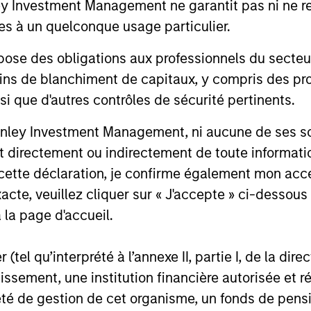
one of the largest, most experienced
Reinvent Ca
Investment Management ne garantit pas ni ne rec
19-JUN-2024
23-MAR-20
West-Coast mutual fund managers. The
Eden Globa
es à un quelconque usage particulier.
investment values Clip in line with the
managed by
Series D round completed in 2021.
Value.
 des obligations aux professionnels du secteur fi
ins de blanchiment de capitaux, y compris des pro
nsi que d'autres contrôles de sécurité pertinents.
nal purposes only. The information contained herein does not c
nley Investment Management, ni aucune de ses soci
or a solicitation of an offer to buy any securities in any jurisdi
 directement ou indirectement de toute informatio
curities, insurance or other laws of such jurisdiction.
 cette déclaration, je confirme également mon ac
principal.
acte, veuillez cliquer sur « J'accepte » ci-dessous 
ortant information on the strategy, including additional risk co
 la page d'accueil.
(tel qu’interprété à l’annexe II, partie I, de la dire
tissement, une institution financière autorisée e
ley
té de gestion de cet organisme, un fonds de pensi