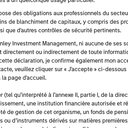
restrictive. Une demande soutenue, une
soutien aux
 des obligations aux professionnels du secteur fi
volatilité des taux en baisse et l’appétit des
crédit et de
15-JUL-2026
15-JUN-20
investisseurs pour le rendement ont
solides grâ
ins de blanchiment de capitaux, y compris des pro
soutenu le crédit, les actifs titrisés et la
des émissio
nsi que d'autres contrôles de sécurité pertinents.
dette émergente, tandis que des
valorisatio
valorisations tendues font du portage et de
marchés ém
nley Investment Management, ni aucune de ses soci
la sélection de titres les principaux
contrastée
 directement ou indirectement de toute informatio
moteurs de performance.
valorisatio
 cette déclaration, je confirme également mon ac
accrue, la 
nal purposes only. The information contained herein does not c
révélée dét
acte, veuillez cliquer sur « J'accepte » ci-dessous 
or a solicitation of an offer to buy any securities in any jurisdi
performanc
curities, insurance or other laws of such jurisdiction.
 la page d'accueil.
principal.
(tel qu’interprété à l’annexe II, partie I, de la dire
ortant information on the strategy, including additional risk co
tissement, une institution financière autorisée e
té de gestion de cet organisme, un fonds de pensi
 ou d’instruments dérivés sur matières premières o