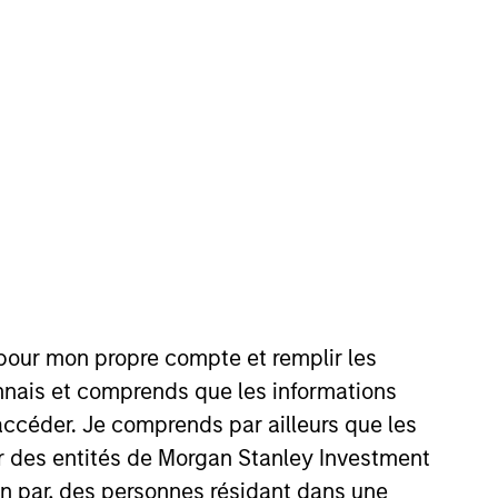
 team. He joined Morgan Stanley
Kinzer worked in distribution
. Kinzer earned a B.A. from
tained FINRA series 7 and 63
 pour mon propre compte et remplir les
connais et comprends que les informations
accéder. Je comprends par ailleurs que les
ar des entités de Morgan Stanley Investment
ion par, des personnes résidant dans une