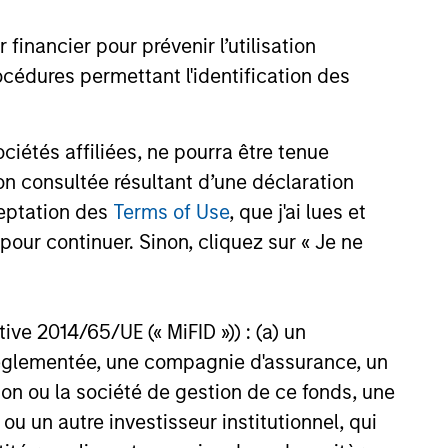
 actifs risqués. Les marchés du
nancier pour prévenir l’utilisation
s produits titrisés sont restés
26
ce à une forte demande, malgré
cédures permettant l'identification des
ns importantes et des
ns tendues, tandis que les
ergents ont évolué de manière
étés affiliées, ne pourra être tenue
. Dans un environnement de
n consultée résultant d’une déclaration
ns élevées et de dispersion
ceptation des
Terms of Use
, que j'ai lues et
capacité de sélection s’est
onstitute and should not be construed as an
erminante pour la
pour continuer. Sinon, cliquez sur « Je ne
ction in which such offer or solicitation,
e.
ctive 2014/65/UE (« MiFID »)) : (a) un
nsiderations.
t réglementée, une compagnie d'assurance, un
on ou la société de gestion de ce fonds, une
u un autre investisseur institutionnel, qui