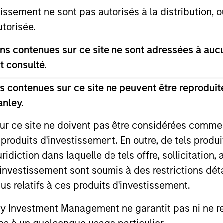
tissement ne sont pas autorisés à la distribution, o
utorisée.
s contenues sur ce site ne sont adressées à aucun
t consulté.
 contenues sur ce site ne peuvent être reproduite
anley.
GLOBAL FIXED INCOME BULLETIN
GLOBAL FI
sur ce site ne doivent pas être considérées comm
La résilience comme
Les acti
 produits d'investissement. En outre, de tels produ
fondement
preuve 
diction dans laquelle de tels offre, sollicitation,
d’investissement sont soumis à des restrictions dét
Les marchés obligataires ont fait preuve
Le mois de 
tus relatifs à ces produits d'investissement.
de résilience en juin, dans un contexte où
croissance 
l’inflation persistante et la prudence des
inflation p
Investment Management ne garantit pas ni ne rec
banques centrales ont renforcé les
révision à 
es à un quelconque usage particulier.
anticipations d’une politique monétaire
taux d’intér