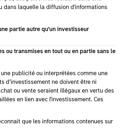
u dans laquelle la diffusion d'informations
e partie autre qu’un investisseur
s ou transmises en tout ou en partie sans le
XED INCOME BULLETIN
e une publicité ou interprétées comme une
fs risqués font
its d’investissement ne doivent être ni
de résistance
 achat ou vente seraient illégaux en vertu des
aillées en lien avec l'investissement. Ces
mai s’est caractérisé par une
résiliente aux États-Unis et une
ersistante, conduisant à une
onnait que les informations contenues sur
la hausse des anticipations de
êt, tout en maintenant le