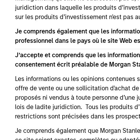
juridiction dans laquelle les produits d’inves
sur les produits d’investissement n'est pas a
Je comprends également que les information
professionnel dans le pays où le site Web es
J’accepte et comprends que les informations
consentement écrit préalable de Morgan St
GLOBAL FIXED INCOME BULLETIN
Les informations ou les opinions contenues 
Vidéo : La résilience comme
offre de vente ou une sollicitation d'achat de
fondement
proposés ni vendus à toute personne d’une juri
lois de ladite juridiction. Tous les produits 
Retrouvez notre dernière vidéo sur les
restrictions sont précisées dans les prospec
marchés obligataires pour un éclairage
synthétique sur la manière dont les
Je comprends également que Morgan Stanley 
marchés ont traversé les incertitudes de
ce site soient exactes, complètes ou adapté
juin, le soutien apporté par la demande de