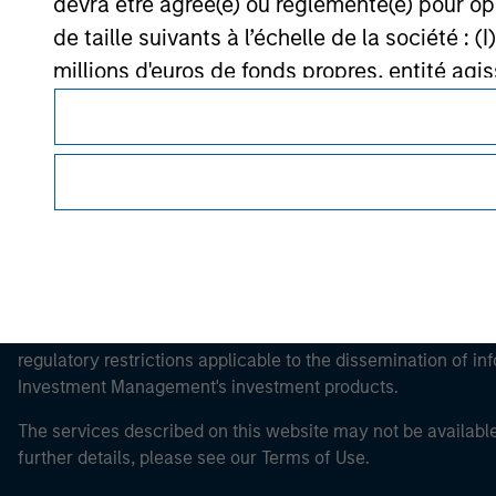
devra être agréé(e) ou réglementé(e) pour op
Morgan Stan
de taille suivants à l’échelle de la société : (I
millions d'euros de fonds propres, entité ag
Morgan Stan
organismes publics qui gèrent de la dette pub
supranationales comme la Banque Mondiale, le 
propre compte.
Veuillez noter que la notion d’Investisseur pr
site web est consulté.
This is a Marketing Communication.
It is important that users read the Terms of Use before proce
regulatory restrictions applicable to the dissemination of i
Investment Management's investment products.
The services described on this website may not be available in
further details, please see our Terms of Use.