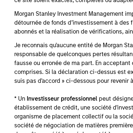
rendement aux segments du crédit et des
Morgan Stanley Investment Management impose
actifs titrisés, ainsi que les opportunités
28-JUL-2026
que nous identifions dans un contexte de
détournée de fonds d’investissement à des f
valorisations serrées et de dispersion
abonnés et la réalisation de vérifications, ai
croissante. Cliquez ici pour accéder à la
vidéo complète.
Je reconnais qu'aucune entité de Morgan Sta
responsable de quelconques pertes résultant
May not represent all Team Members.
fausse ou erronée de ma part. En acceptant
The information on this page is for informatio
comprises. Si la déclaration ci-dessus est ex
offering of advisory services or an offer to sell 
purchase or sale would be unlawful under the se
suis pas d'accord » ci-dessous pour revenir à
All investing involves risks, including a loss of 
* Un
Investisseur professionnel
peut désigner 
Please refer to the strategy detail page for imp
établissement de crédit, une société d'inves
organisme de placement collectif ou la socié
société de négociation de matières premières