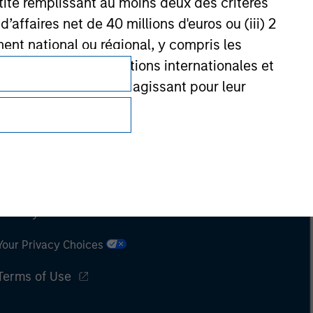
ntité remplissant au moins deux des critères
 d’affaires net de 40 millions d'euros ou (iii) 2
ent national ou régional, y compris les
entrales, les institutions internationales et
nationales similaires agissant pour leur
de réglementation de l'État depuis lequel le
Subscriptions
Privacy & Cookies
Your Privacy Choices
Terms of Use