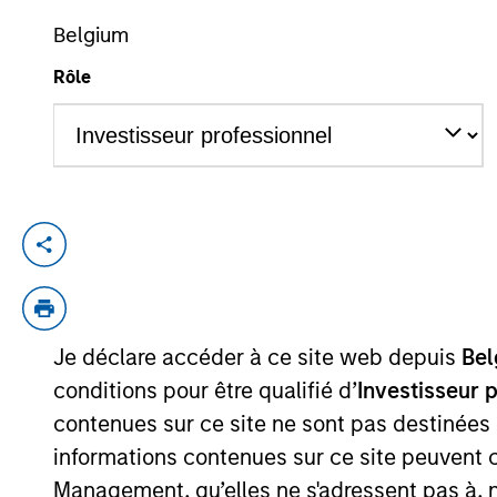
Belgium
Rôle
YEARS OF INDUSTRY EXPERIENCE
12
Years
Kinzer Jennings is a Portfolio Manager a
in 2020. He began his career in the invest
within Goldman Sachs Asset Management w
Michigan State University. He also holds
Je déclare accéder à ce site web depuis
Bel
licenses.
conditions pour être qualifié d’
Investisseur 
contenues sur ce site ne sont pas destinées
informations contenues sur ce site peuvent 
Team Insights
Management, qu’elles ne s'adressent pas à, ni