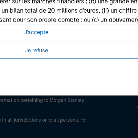
érer sur les marchés financiers ; (b) une grande e
ley
) un bilan total de 20 millions d'euros, (ii) un chiffre
issant pour son propre compte ; ou (c) un gouvernem
ley Careers
lique au niveau national ou régional, les banques c
J'accepte
FMI, la BCE, la BEI et d'autres organisations inter
Je refuse
ofessionnel peut ne pas être définie par l'autorité 
eding as it explains certain legal and
nformation pertaining to Morgan Stanley
 all jurisdictions or to all persons. For