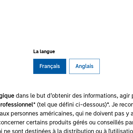
TEAM
Broad Markets Fixed
Income Team
La langue
Français
Anglais
nd the Head of the US Investment Grade Credit Trading
ment industry in 2014. Prior to joining Morgan Stanley, 
here he covered a multitude of investment strategies
 the Chartered Financial Analyst designation and has ob
gique
dans le but d’obtenir des informations, agir
professionnel
* (tel que défini ci-dessous)*. Je re
 aux personnes américaines, qui ne doivent pas y 
concerner certains produits gérés ou conseillés p
 ne sont destinées à la distribution ou à l'utilisat