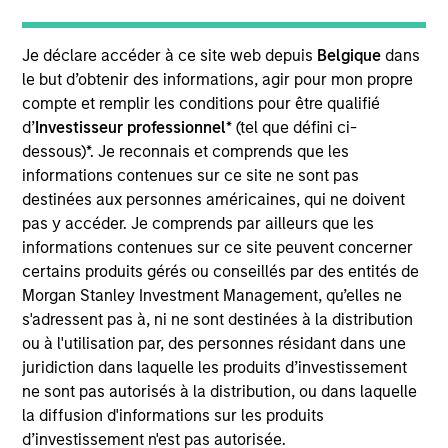
yield team and a portfolio manager across a suite
of multisector and asset allocation strategies,
responsible for buy and sell decisions, portfolio
Je déclare accéder à ce site web depuis
Belgique
dans
construction and risk management. Justin joined
le but d’obtenir des informations, agir pour mon propre
Eaton Vance in 2006. Morgan Stanley acquired
compte et remplir les conditions pour être qualifié
Eaton Vance in March 2021. Justin began his career
d’
Investisseur professionnel
* (tel que défini ci-
in the investment management industry in 2006.
dessous)*. Je reconnais et comprends que les
Justin earned a B.S. from Worcester Polytechnic
informations contenues sur ce site ne sont pas
Institute and an M.S., with high honors, from Boston
destinées aux personnes américaines, qui ne doivent
University. He is a CFA charterholder.
pas y accéder. Je comprends par ailleurs que les
informations contenues sur ce site peuvent concerner
certains produits gérés ou conseillés par des entités de
Morgan Stanley Investment Management, qu’elles ne
s'adressent pas à, ni ne sont destinées à la distribution
High Yield Team
ou à l'utilisation par, des personnes résidant dans une
juridiction dans laquelle les produits d’investissement
ne sont pas autorisés à la distribution, ou dans laquelle
US Middle Market High Yield Strategy
la diffusion d'informations sur les produits
Invests in U.S.-denominated debt issued by
d’investissement n'est pas autorisée.