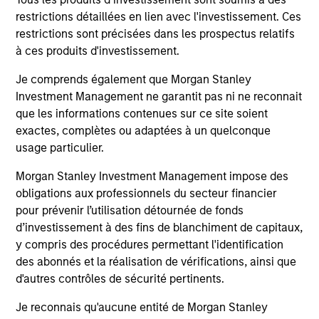
restrictions détaillées en lien avec l'investissement. Ces
restrictions sont précisées dans les prospectus relatifs
à ces produits d'investissement.
ARTICLE
AR
Je comprends également que Morgan Stanley
High Yield Market Monitor – Q2 2026
Hi
Investment Management ne garantit pas ni ne reconnait
que les informations contenues sur ce site soient
An in-depth review of the US and European
An
exactes, complètes ou adaptées à un quelconque
High Yield markets.
Hig
usage particulier.
Morgan Stanley Investment Management impose des
obligations aux professionnels du secteur financier
pour prévenir l’utilisation détournée de fonds
d’investissement à des fins de blanchiment de capitaux,
y compris des procédures permettant l'identification
10-JUL-2026
10
des abonnés et la réalisation de vérifications, ainsi que
d'autres contrôles de sécurité pertinents.
Je reconnais qu'aucune entité de Morgan Stanley