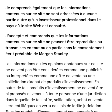
corporations and non-government issuers,
Je comprends également que les informations
with a focus on middle market credit.
contenues sur ce site ne sont adressées à aucune
partie autre qu’un investisseur professionnel dans le
Global High Yield Strategy
pays où le site Web est consulté.
Invests globally with a focus on U.S. middle
J’accepte et comprends que les informations
market credits and on larger, higher-quality
contenues sur ce site ne peuvent être reproduites ou
issuers in Europe and in Asia.
transmises en tout ou en partie sans le consentement
écrit préalable de Morgan Stanley.
Les informations ou les opinions contenues sur ce site
Team Insights
ne doivent pas être considérées comme une publicité
ou interprétées comme une offre de vente ou une
sollicitation d'achat de produits d'investissement. En
outre, de tels produits d’investissement ne doivent être
ni proposés ni vendus à toute personne d’une juridiction
dans laquelle de tels offre, sollicitation, achat ou vente
seraient illégaux en vertu des lois de ladite juridiction.
Tous les produits d’investissement sont soumis à des