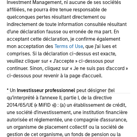
Investment Management, ni aucune de ses sociétés
affiliées, ne pourra être tenue responsable de
quelconques pertes résultant directement ou
indirectement de toute information consultée résultant
May not represent all Team Members.
d’une déclaration fausse ou erronée de ma part. En
The information on this page is for informational
acceptant cette déclaration, je confirme également
purposes only. The information contained herein does
mon acceptation des
Terms of Use
, que j'ai lues et
not constitute and should not be construed as an
offering of advisory services or an offer to sell or a
comprises. Si la déclaration ci-dessus est exacte,
solicitation of an offer to buy any securities in any
veuillez cliquer sur « J'accepte » ci-dessous pour
jurisdiction in which such offer or solicitation,
continuer. Sinon, cliquez sur « Je ne suis pas d'accord »
purchase or sale would be unlawful under the
ci-dessous pour revenir à la page d'accueil.
securities, insurance or other laws of such jurisdiction.
All investing involves risks, including a loss of principal.
* Un
Investisseur professionnel
peut désigner (tel
qu’interprété à l’annexe II, partie I, de la directive
Please refer to the strategy detail page for important
2014/65/UE (« MiFID »)) : (a) un établissement de crédit,
information on the strategy, including additional risk
considerations.
une société d'investissement, une institution financière
autorisée et réglementée, une compagnie d'assurance,
un organisme de placement collectif ou la société de
gestion de cet organisme, un fonds de pension ou la