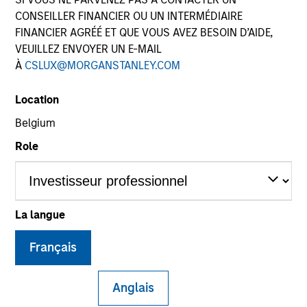
CONSEILLER FINANCIER OU UN INTERMÉDIAIRE
FINANCIER AGRÉÉ ET QUE VOUS AVEZ BESOIN D’AIDE,
VEUILLEZ ENVOYER UN E-MAIL
À
CSLUX@MORGANSTANLEY.COM
Location
Belgium
Role
YEARS OF INDUSTRY EXPERIENCE
20
Years
TEAM
La langue
High Yield Team
Français
Anglais
Justin Bourgette is a portfolio manager on the high