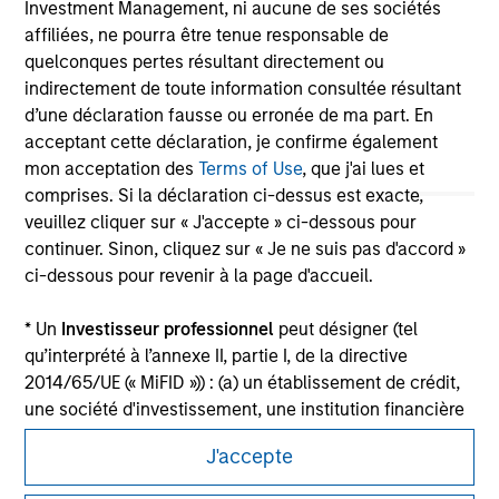
Investment Management, ni aucune de ses sociétés
All investing involves risks, including a loss of principal.
affiliées, ne pourra être tenue responsable de
quelconques pertes résultant directement ou
Please refer to the strategy detail page for important
indirectement de toute information consultée résultant
information on the strategy, including additional risk
considerations.
d’une déclaration fausse ou erronée de ma part. En
acceptant cette déclaration, je confirme également
mon acceptation des
Terms of Use
, que j'ai lues et
comprises. Si la déclaration ci-dessus est exacte,
veuillez cliquer sur « J'accepte » ci-dessous pour
continuer. Sinon, cliquez sur « Je ne suis pas d'accord »
ci-dessous pour revenir à la page d'accueil.
* Un
Investisseur professionnel
peut désigner (tel
qu’interprété à l’annexe II, partie I, de la directive
2014/65/UE (« MiFID »)) : (a) un établissement de crédit,
une société d'investissement, une institution financière
autorisée et réglementée, une compagnie d'assurance,
Morgan Stanley
J'accepte
un organisme de placement collectif ou la société de
Morgan Stanley Careers
gestion de cet organisme, un fonds de pension ou la