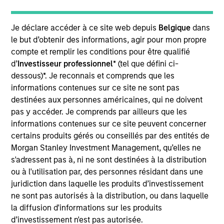
Municipals team. She is responsible for buy and sell
decisions, portfolio construction, and risk
management for the firm’s municipal bond
Je déclare accéder à ce site web depuis
Belgique
dans
strategies. She joined Morgan Stanley Investment
le but d’obtenir des informations, agir pour mon propre
Management in 2020. Morgan Stanley acquired
compte et remplir les conditions pour être qualifié
Eaton Vance in March 2021. She joined the
d’
Investisseur professionnel
* (tel que défini ci-
investment industry in 1994. Prior to joining the
dessous)*. Je reconnais et comprends que les
firm, she worked for PIMCO as a senior member of
informations contenues sur ce site ne sont pas
the municipal bond portfolio management team.
destinées aux personnes américaines, qui ne doivent
Previously, she served as a portfolio manager for
pas y accéder. Je comprends par ailleurs que les
municipal separately managed accounts at
informations contenues sur ce site peuvent concerner
Western Asset Management Company and was a
certains produits gérés ou conseillés par des entités de
Director and portfolio manager for municipal
Morgan Stanley Investment Management, qu’elles ne
money market funds with Citigroup Asset
s'adressent pas à, ni ne sont destinées à la distribution
Management. Julie earned a B.S. in accounting
ou à l'utilisation par, des personnes résidant dans une
from Fairfield University and holds the Chartered
juridiction dans laquelle les produits d’investissement
Financial Analyst designation.
ne sont pas autorisés à la distribution, ou dans laquelle
la diffusion d'informations sur les produits
d’investissement n'est pas autorisée.