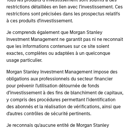
how the municipal bond market can potentially
restrictions détaillées en lien avec l'investissement. Ces
weather volatility during times of uncertainty,
restrictions sont précisées dans les prospectus relatifs
how a slowdown could impact the sector, and
à ces produits d'investissement.
much more.
Je comprends également que Morgan Stanley
26-MAR-2025
Investment Management ne garantit pas ni ne reconnait
que les informations contenues sur ce site soient
exactes, complètes ou adaptées à un quelconque
usage particulier.
Morgan Stanley Investment Management impose des
May not represent all Team Members.
obligations aux professionnels du secteur financier
pour prévenir l’utilisation détournée de fonds
The information on this page is for informational
d’investissement à des fins de blanchiment de capitaux,
purposes only. The information contained herein does
not constitute and should not be construed as an
y compris des procédures permettant l'identification
offering of advisory services or an offer to sell or a
des abonnés et la réalisation de vérifications, ainsi que
solicitation of an offer to buy any securities in any
d'autres contrôles de sécurité pertinents.
jurisdiction in which such offer or solicitation,
purchase or sale would be unlawful under the
Je reconnais qu'aucune entité de Morgan Stanley
securities, insurance or other laws of such jurisdiction.