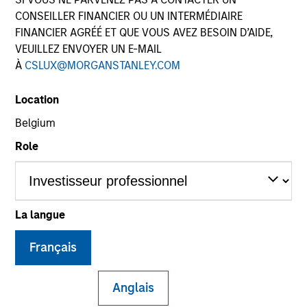
CONSEILLER FINANCIER OU UN INTERMÉDIAIRE
FINANCIER AGRÉÉ ET QUE VOUS AVEZ BESOIN D’AIDE,
VEUILLEZ ENVOYER UN E-MAIL
À
CSLUX@MORGANSTANLEY.COM
Location
Belgium
Role
YEARS OF INDUSTRY EXPERIENCE
30
Years
TEAM
La langue
Municipals Team
Français
Anglais
Julie Callahan is a portfolio manager on the