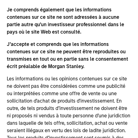
Team Insights
Je comprends également que les informations
contenues sur ce site ne sont adressées à aucune
partie autre qu’un investisseur professionnel dans le
pays où le site Web est consulté.
J’accepte et comprends que les informations
contenues sur ce site ne peuvent être reproduites ou
transmises en tout ou en partie sans le consentement
écrit préalable de Morgan Stanley.
Les informations ou les opinions contenues sur ce site
ne doivent pas être considérées comme une publicité
ARTICLE
ou interprétées comme une offre de vente ou une
sollicitation d'achat de produits d'investissement. En
Craig Brandon on CNBC The
outre, de tels produits d’investissement ne doivent être
Exchange
ni proposés ni vendus à toute personne d’une juridiction
Craig Brandon, co-head of municipals at
dans laquelle de tels offre, sollicitation, achat ou vente
Morgan Stanley Investment Management, joins
seraient illégaux en vertu des lois de ladite juridiction.
CNBC The Exchange to discuss views about
Tous les produits d’investissement sont soumis à des