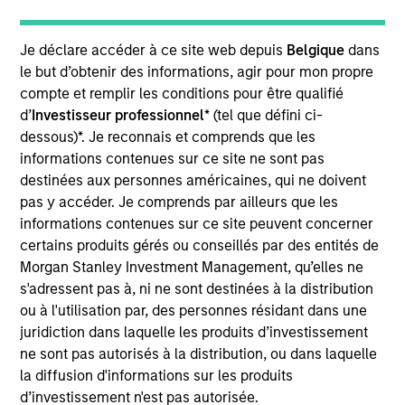
Jason is a managing director of Morgan Stanley. He
is Co-Head of Value Equity and a portfolio manager
Je déclare accéder à ce site web depuis
Belgique
dans
on the Eaton Vance Value team and for health care
le but d’obtenir des informations, agir pour mon propre
sector portfolios. As a portfolio manager, he is
compte et remplir les conditions pour être qualifié
responsible for buy and sell decisions, portfolio
d’
Investisseur professionnel
* (tel que défini ci-
construction and risk management. In addition, he
dessous)*. Je reconnais et comprends que les
has research coverage of the pharmaceutical and
informations contenues sur ce site ne sont pas
biotechnology industries. He joined Eaton Vance in
destinées aux personnes américaines, qui ne doivent
2012. Morgan Stanley acquired Eaton Vance in
pas y accéder. Je comprends par ailleurs que les
March 2021. Jason began his career in the
informations contenues sur ce site peuvent concerner
investment management industry in 1999. He was
certains produits gérés ou conseillés par des entités de
previously affiliated with BlackRock, Inc. as a
Morgan Stanley Investment Management, qu’elles ne
director and equity analyst covering the health care
s'adressent pas à, ni ne sont destinées à la distribution
sector, and Putnam Investments as an equity
ou à l'utilisation par, des personnes résidant dans une
research analyst covering health care, technology
juridiction dans laquelle les produits d’investissement
and business services. Prior to the investment
ne sont pas autorisés à la distribution, ou dans laquelle
management industry, Jason worked in the
la diffusion d'informations sur les produits
computer industry for Digital Equipment
d’investissement n'est pas autorisée.
Corporation. Jason graduated magna cum laude