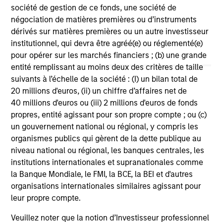
société de gestion de ce fonds, une société de
négociation de matières premières ou d’instruments
dérivés sur matières premières ou un autre investisseur
institutionnel, qui devra être agréé(e) ou réglementé(e)
pour opérer sur les marchés financiers ; (b) une grande
entité remplissant au moins deux des critères de taille
suivants à l’échelle de la société : (I) un bilan total de
May not represent all Team Members.
20 millions d'euros, (ii) un chiffre d’affaires net de
40 millions d'euros ou (iii) 2 millions d'euros de fonds
The information on this page is for informational
propres, entité agissant pour son propre compte ; ou (c)
purposes only. The information contained herein does
un gouvernement national ou régional, y compris les
not constitute and should not be construed as an
offering of advisory services or an offer to sell or a
organismes publics qui gèrent de la dette publique au
solicitation of an offer to buy any securities in any
niveau national ou régional, les banques centrales, les
jurisdiction in which such offer or solicitation,
institutions internationales et supranationales comme
purchase or sale would be unlawful under the
la Banque Mondiale, le FMI, la BCE, la BEI et d'autres
securities, insurance or other laws of such jurisdiction.
organisations internationales similaires agissant pour
All investing involves risks, including a loss of principal.
leur propre compte.
Please refer to the strategy detail page for important
Veuillez noter que la notion d’Investisseur professionnel
information on the strategy, including additional risk