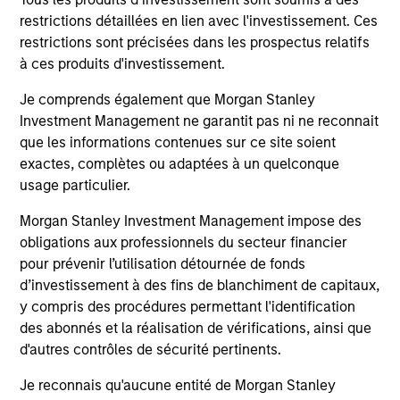
conviction, bottom-up fundamental research
restrictions détaillées en lien avec l'investissement. Ces
to identify leading companies trading below
restrictions sont précisées dans les prospectus relatifs
intrinsic value, leveraging proven success
à ces produits d'investissement.
factors such as high return on invested
capital, strong free cash flow yield, and low
Je comprends également que Morgan Stanley
debt, while integrating ESG considerations
Investment Management ne garantit pas ni ne reconnait
and fostering a collaborative investment
que les informations contenues sur ce site soient
team culture to generate alpha through
exactes, complètes ou adaptées à un quelconque
active security selection.
usage particulier.
Morgan Stanley Investment Management impose des
obligations aux professionnels du secteur financier
pour prévenir l’utilisation détournée de fonds
Team Insights
d’investissement à des fins de blanchiment de capitaux,
y compris des procédures permettant l'identification
des abonnés et la réalisation de vérifications, ainsi que
d'autres contrôles de sécurité pertinents.
Je reconnais qu'aucune entité de Morgan Stanley