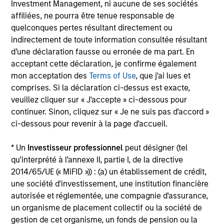
Investment Management, ni aucune de ses sociétés
affiliées, ne pourra être tenue responsable de
quelconques pertes résultant directement ou
indirectement de toute information consultée résultant
d’une déclaration fausse ou erronée de ma part. En
acceptant cette déclaration, je confirme également
ARTICLE
AR
mon acceptation des
Terms of Use
, que j'ai lues et
comprises. Si la déclaration ci-dessus est exacte,
Equity Market Monitor – Q2 2026
Wh
veuillez cliquer sur « J'accepte » ci-dessous pour
To
Overview of the current landscape across
continuer. Sinon, cliquez sur « Je ne suis pas d'accord »
equity markets.
Qua
ci-dessous pour revenir à la page d'accueil.
hi
st
* Un
Investisseur professionnel
peut désigner (tel
cr
qu’interprété à l’annexe II, partie I, de la directive
2014/65/UE (« MiFID »)) : (a) un établissement de crédit,
une société d'investissement, une institution financière
autorisée et réglementée, une compagnie d'assurance,
14-JUL-2026
08-
un organisme de placement collectif ou la société de
gestion de cet organisme, un fonds de pension ou la