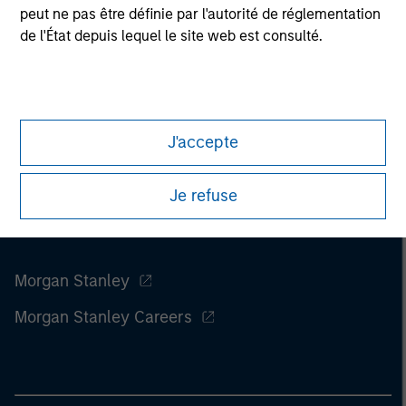
peut ne pas être définie par l'autorité de réglementation
considerations.
de l'État depuis lequel le site web est consulté.
J'accepte
Je refuse
Morgan Stanley
Morgan Stanley Careers