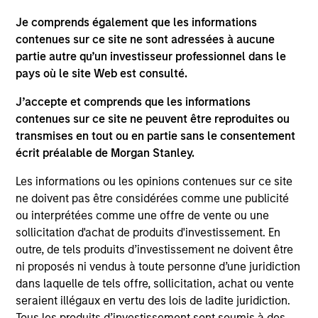
with a B.S.B.A. from Boston University, School of
Je comprends également que les informations
Management and earned an MBA from Columbia
contenues sur ce site ne sont adressées à aucune
Business School at Columbia University. He is a
partie autre qu’un investisseur professionnel dans le
member of the Columbia Business School
pays où le site Web est consulté.
Ambassador Program. He is a CFA charterholder.
J’accepte et comprends que les informations
contenues sur ce site ne peuvent être reproduites ou
transmises en tout ou en partie sans le consentement
écrit préalable de Morgan Stanley.
Eaton Vance Equity Team
Les informations ou les opinions contenues sur ce site
ne doivent pas être considérées comme une publicité
Focused Value Opportunities Strategy
ou interprétées comme une offre de vente ou une
sollicitation d'achat de produits d'investissement. En
The Morgan Stanley Focused Value
outre, de tels produits d’investissement ne doivent être
Opportunities Strategy employs an
ni proposés ni vendus à toute personne d’une juridiction
Opportunistic Value approach and is a
dans laquelle de tels offre, sollicitation, achat ou vente
concentrated U.S. value equity portfolio of
seraient illégaux en vertu des lois de ladite juridiction.
25-45 companies emphasizing high-
Tous les produits d’investissement sont soumis à des