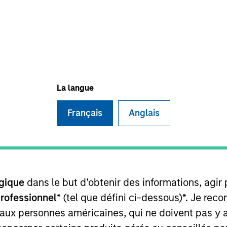
TEAM
Eaton Vance Equity
Team
La langue
Français
Anglais
ley and an analyst on the Eaton Vance Non-U.S. Small/M
egan his career in the investment management industry w
21. Jared earned a B.S. from Bentley University. He is
gique
dans le but d’obtenir des informations, agir
professionnel
* (tel que défini ci-dessous)*. Je re
 aux personnes américaines, qui ne doivent pas y 