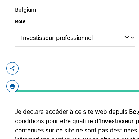
Belgium
Role
YEARS OF INDUSTRY EXPERIENCE
13
Years
Jared is a vice president of Morgan Stan
for research for global financials. He b
Stanley acquired Eaton Vance in March 20
and a CFA charterholder.
Je déclare accéder à ce site web depuis
Bel
Team Insights
conditions pour être qualifié d’
Investisseur 
contenues sur ce site ne sont pas destinées