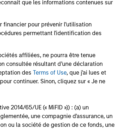
onnait que les informations contenues sur
26
nancier pour prévenir l’utilisation
cédures permettant l'identification des
onstitute and should not be construed as an
étés affiliées, ne pourra être tenue
ction in which such offer or solicitation,
n consultée résultant d’une déclaration
ceptation des
Terms of Use
, que j'ai lues et
pour continuer. Sinon, cliquez sur « Je ne
nsiderations.
ctive 2014/65/UE (« MiFID »)) : (a) un
t réglementée, une compagnie d'assurance, un
on ou la société de gestion de ce fonds, une