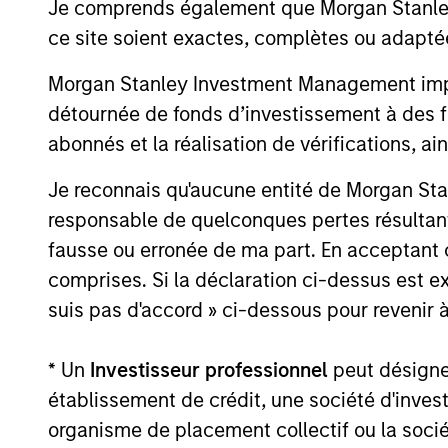
Je comprends également que Morgan Stanley 
14-JUL-2026
ce site soient exactes, complètes ou adapté
Morgan Stanley Investment Management impose
détournée de fonds d’investissement à des f
abonnés et la réalisation de vérifications, ai
May not represent all Team Members.
The information on this page is for informatio
Je reconnais qu'aucune entité de Morgan Sta
offering of advisory services or an offer to sell 
responsable de quelconques pertes résultant
purchase or sale would be unlawful under the se
fausse ou erronée de ma part. En acceptant
All investing involves risks, including a loss of 
comprises. Si la déclaration ci-dessus est ex
Please refer to the strategy detail page for imp
suis pas d'accord » ci-dessous pour revenir à
* Un
Investisseur professionnel
peut désigner 
établissement de crédit, une société d'inves
Morgan Stan
organisme de placement collectif ou la socié