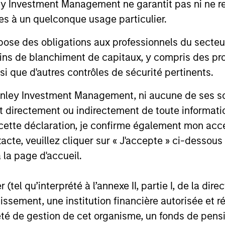
Investment Management ne garantit pas ni ne rec
08-JUL-2026
10-APR-20
es à un quelconque usage particulier.
 des obligations aux professionnels du secteur fi
ins de blanchiment de capitaux, y compris des pro
nsi que d'autres contrôles de sécurité pertinents.
nal purposes only. The information contained herein does not c
nley Investment Management, ni aucune de ses soci
or a solicitation of an offer to buy any securities in any jurisdi
 directement ou indirectement de toute informatio
curities, insurance or other laws of such jurisdiction.
 cette déclaration, je confirme également mon ac
principal.
acte, veuillez cliquer sur « J'accepte » ci-dessous 
ortant information on the strategy, including additional risk co
 la page d'accueil.
(tel qu’interprété à l’annexe II, partie I, de la dire
tissement, une institution financière autorisée e
ley
té de gestion de cet organisme, un fonds de pensi