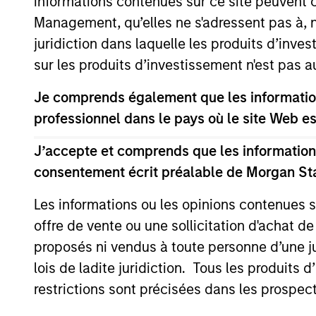
informations contenues sur ce site peuvent 
Management, qu’elles ne s'adressent pas à, ni
juridiction dans laquelle les produits d’inves
sur les produits d’investissement n'est pas a
Je comprends également que les information
professionnel dans le pays où le site Web es
ARTICLE
J’accepte et comprends que les informations
Equity Market Monitor – Q2
consentement écrit préalable de Morgan St
2026
Les informations ou les opinions contenues 
Overview of the current landscape across
offre de vente ou une sollicitation d'achat de
equity markets.
proposés ni vendus à toute personne d’une juri
lois de ladite juridiction. Tous les produits 
restrictions sont précisées dans les prospec