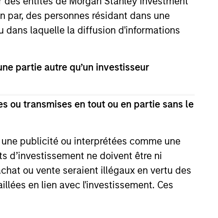
ar des entités de Morgan Stanley Investment
ion par, des personnes résidant dans une
u dans laquelle la diffusion d'informations
e partie autre qu’un investisseur
s ou transmises en tout ou en partie sans le
Market Monitor – Q1
e une publicité ou interprétées comme une
 the current landscape across
its d’investissement ne doivent être ni
ets.
 achat ou vente seraient illégaux en vertu des
aillées en lien avec l'investissement. Ces