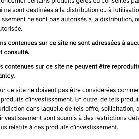
concerner certains produits gérés ou conseillés p
 ne sont destinées à la distribution ou à l'utilisat
tissement ne sont pas autorisés à la distribution, o
utorisée.
s contenues sur ce site ne sont adressées à aucun
t consulté.
ARTICLE
ARTICLE
 contenues sur ce site ne peuvent être reproduite
Why Quality Stocks Still
Equity 
anley.
Matter in Today’s Market
2026
sur ce site ne doivent pas être considérées comm
Quality stocks have lagged in recent
Overview of
 produits d'investissement. En outre, de tels produ
years, but history suggests durable
equity mark
diction dans laquelle de tels offre, sollicitation,
businesses with strong fundamentals
d’investissement sont soumis à des restrictions dét
remain well positioned to create long-term
shareholder value.
tus relatifs à ces produits d'investissement.