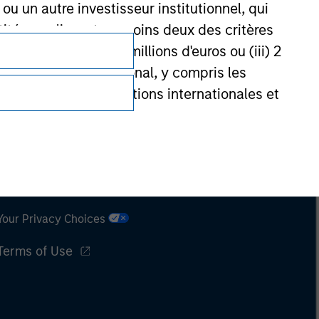
u un autre investisseur institutionnel, qui
ntité remplissant au moins deux des critères
 d’affaires net de 40 millions d'euros ou (iii) 2
ent national ou régional, y compris les
entrales, les institutions internationales et
nationales similaires agissant pour leur
Subscriptions
de réglementation de l'État depuis lequel le
Privacy & Cookies
Your Privacy Choices
Terms of Use