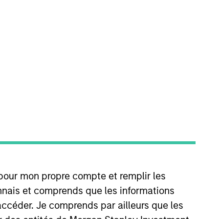
id Cap team. He is responsible
ith Eaton Vance in 2013. Morgan
 a member of CFA Society Boston
 pour mon propre compte et remplir les
connais et comprends que les informations
accéder. Je comprends par ailleurs que les