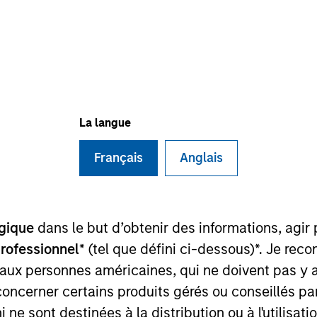
TEAM
Morgan Stanley
Private Equity
Solutions Team
La langue
Français
Anglais
or and Partner with the Morgan Stanley Private Equity So
onal at Audax Group. Jake received a B.S. in economics
y of Pennsylvania.
gique
dans le but d’obtenir des informations, agir
professionnel
* (tel que défini ci-dessous)*. Je re
 aux personnes américaines, qui ne doivent pas y 
concerner certains produits gérés ou conseillés p
nal purposes only. The information contained herein does not c
 ne sont destinées à la distribution ou à l'utilisat
or a solicitation of an offer to buy any securities in any jurisdi