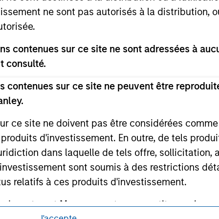
curities, insurance or other laws of such jurisdiction.
tissement ne sont pas autorisés à la distribution, o
utorisée.
principal.
ortant information on the strategy, including additional risk co
s contenues sur ce site ne sont adressées à aucun
t consulté.
 contenues sur ce site ne peuvent être reproduite
anley.
ley
sur ce site ne doivent pas être considérées comm
ley Careers
 produits d'investissement. En outre, de tels produ
diction dans laquelle de tels offre, sollicitation,
d’investissement sont soumis à des restrictions dét
tus relatifs à ces produits d'investissement.
Investment Management ne garantit pas ni ne rec
es à un quelconque usage particulier.
J'accepte