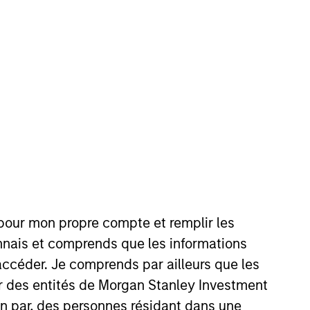
lutions team. Prior to joining
 with concentration in finance
 pour mon propre compte et remplir les
connais et comprends que les informations
accéder. Je comprends par ailleurs que les
ar des entités de Morgan Stanley Investment
onstitute and should not be construed as an
ion par, des personnes résidant dans une
ction in which such offer or solicitation,