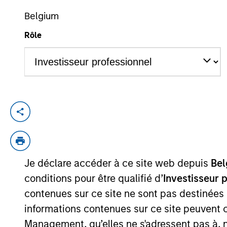
Belgium
Rôle
YEARS OF INDUSTRY EXPERIENCE
10
Years
Jake Van Koevering is an Executive Direct
the firm, Jake was an investment professi
from the Wharton School of the Universit
Je déclare accéder à ce site web depuis
Bel
conditions pour être qualifié d’
Investisseur 
contenues sur ce site ne sont pas destinées
May not represent all Team Members.
informations contenues sur ce site peuvent 
The information on this page is for informatio
Management, qu’elles ne s'adressent pas à, ni
offering of advisory services or an offer to sell 