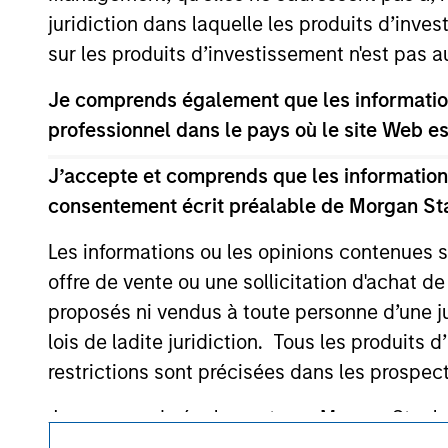
purchase or sale would be unlawful under the se
juridiction dans laquelle les produits d’inves
sur les produits d’investissement n'est pas a
All investing involves risks, including a loss of 
Please refer to the strategy detail page for imp
Je comprends également que les information
professionnel dans le pays où le site Web es
J’accepte et comprends que les informations
consentement écrit préalable de Morgan St
Morgan Stan
Les informations ou les opinions contenues 
Morgan Stan
offre de vente ou une sollicitation d'achat de
proposés ni vendus à toute personne d’une juri
lois de ladite juridiction. Tous les produits 
restrictions sont précisées dans les prospec
Je comprends également que Morgan Stanley 
ce site soient exactes, complètes ou adapté