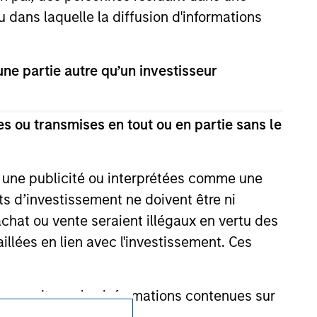
u dans laquelle la diffusion d'informations
nsiderations.
e partie autre qu’un investisseur
s ou transmises en tout ou en partie sans le
e une publicité ou interprétées comme une
its d’investissement ne doivent être ni
 achat ou vente seraient illégaux en vertu des
aillées en lien avec l'investissement. Ces
onnait que les informations contenues sur