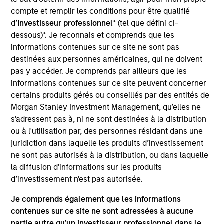
She is an equity portfolio specialist working with
compte et remplir les conditions pour être qualifié
the Eaton Vance Equity teams, responsible for
d’
Investisseur professionnel
* (tel que défini ci-
driving investment strategy and business growth.
dessous)*. Je reconnais et comprends que les
She joined Eaton Vance in 2022. Morgan Stanley
informations contenues sur ce site ne sont pas
acquired Eaton Vance in March 2021. Jackie began
destinées aux personnes américaines, qui ne doivent
her career in the investment management industry
pas y accéder. Je comprends par ailleurs que les
in 2011. Before joining Eaton Vance, she worked at
informations contenues sur ce site peuvent concerner
BlackRock as an investment strategist covering
certains produits gérés ou conseillés par des entités de
index equity products, and prior to that, was a
Morgan Stanley Investment Management, qu’elles ne
member of its institutional product engagement
s'adressent pas à, ni ne sont destinées à la distribution
group, leading sales enablement and product
ou à l'utilisation par, des personnes résidant dans une
marketing efforts for active fixed-income
juridiction dans laquelle les produits d’investissement
strategies. Jackie earned a B.S. from the New York
ne sont pas autorisés à la distribution, ou dans laquelle
University Leonard N. Stern School of Business.
la diffusion d'informations sur les produits
d’investissement n'est pas autorisée.
Je comprends également que les informations
Team Insights
contenues sur ce site ne sont adressées à aucune
partie autre qu’un investisseur professionnel dans le