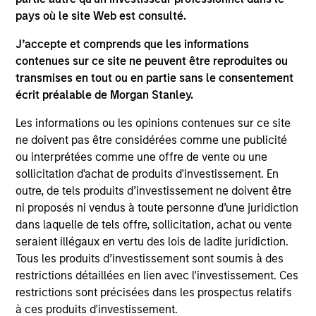
pays où le site Web est consulté.
J’accepte et comprends que les informations
contenues sur ce site ne peuvent être reproduites ou
transmises en tout ou en partie sans le consentement
écrit préalable de Morgan Stanley.
Les informations ou les opinions contenues sur ce site
ne doivent pas être considérées comme une publicité
ou interprétées comme une offre de vente ou une
ARTICLE
AR
sollicitation d'achat de produits d'investissement. En
outre, de tels produits d’investissement ne doivent être
Equity Market Monitor – Q2 2026
Wh
ni proposés ni vendus à toute personne d’une juridiction
To
Overview of the current landscape across
dans laquelle de tels offre, sollicitation, achat ou vente
equity markets.
Qua
seraient illégaux en vertu des lois de ladite juridiction.
hi
Tous les produits d’investissement sont soumis à des
st
restrictions détaillées en lien avec l'investissement. Ces
cr
restrictions sont précisées dans les prospectus relatifs
à ces produits d'investissement.