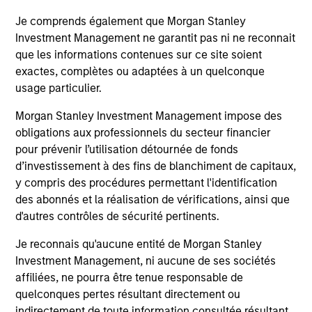
Je comprends également que Morgan Stanley
Investment Management ne garantit pas ni ne reconnait
14-JUL-2026
08-
que les informations contenues sur ce site soient
exactes, complètes ou adaptées à un quelconque
usage particulier.
Morgan Stanley Investment Management impose des
obligations aux professionnels du secteur financier
pour prévenir l’utilisation détournée de fonds
May not represent all Team Members.
d’investissement à des fins de blanchiment de capitaux,
y compris des procédures permettant l'identification
The information on this page is for informational
des abonnés et la réalisation de vérifications, ainsi que
purposes only. The information contained herein does
not constitute and should not be construed as an
d'autres contrôles de sécurité pertinents.
offering of advisory services or an offer to sell or a
solicitation of an offer to buy any securities in any
Je reconnais qu'aucune entité de Morgan Stanley
jurisdiction in which such offer or solicitation,
Investment Management, ni aucune de ses sociétés
purchase or sale would be unlawful under the
affiliées, ne pourra être tenue responsable de
securities, insurance or other laws of such jurisdiction.
quelconques pertes résultant directement ou
All investing involves risks, including a loss of principal.
indirectement de toute information consultée résultant