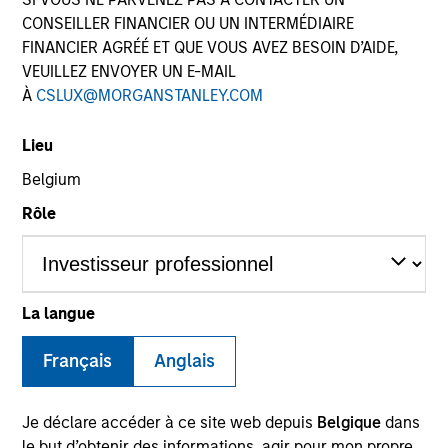
CONSEILLER FINANCIER OU UN INTERMÉDIAIRE
FINANCIER AGRÉÉ ET QUE VOUS AVEZ BESOIN D’AIDE,
VEUILLEZ ENVOYER UN E-MAIL
À
CSLUX@MORGANSTANLEY.COM
Lieu
Belgium
Rôle
YEARS OF INDUSTRY EXPERIENCE
15
Years
TEAM
La langue
Eaton Vance Equity Team
Français
Anglais
Je déclare accéder à ce site web depuis
Belgique
dans
Jackie is an executive director of Morgan Stanley.
le but d’obtenir des informations, agir pour mon propre