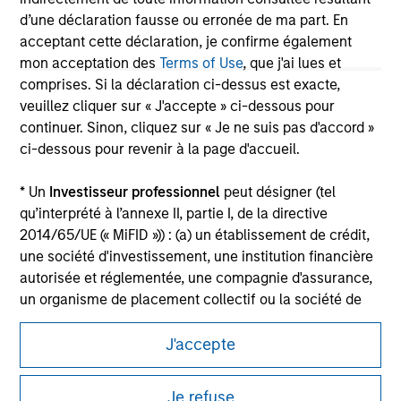
d’une déclaration fausse ou erronée de ma part. En
Please refer to the strategy detail page for important
acceptant cette déclaration, je confirme également
information on the strategy, including additional risk
considerations.
mon acceptation des
Terms of Use
, que j'ai lues et
comprises. Si la déclaration ci-dessus est exacte,
veuillez cliquer sur « J'accepte » ci-dessous pour
continuer. Sinon, cliquez sur « Je ne suis pas d'accord »
ci-dessous pour revenir à la page d'accueil.
* Un
Investisseur professionnel
peut désigner (tel
qu’interprété à l’annexe II, partie I, de la directive
2014/65/UE (« MiFID »)) : (a) un établissement de crédit,
une société d'investissement, une institution financière
autorisée et réglementée, une compagnie d'assurance,
un organisme de placement collectif ou la société de
gestion de cet organisme, un fonds de pension ou la
Morgan Stanley
société de gestion de ce fonds, une société de
J'accepte
Morgan Stanley Careers
négociation de matières premières ou d’instruments
dérivés sur matières premières ou un autre investisseur
Je refuse