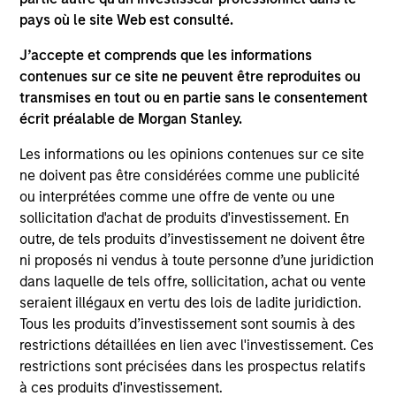
pays où le site Web est consulté.
J’accepte et comprends que les informations
contenues sur ce site ne peuvent être reproduites ou
transmises en tout ou en partie sans le consentement
écrit préalable de Morgan Stanley.
Les informations ou les opinions contenues sur ce site
ne doivent pas être considérées comme une publicité
ou interprétées comme une offre de vente ou une
ARTICLE
AR
sollicitation d'achat de produits d'investissement. En
outre, de tels produits d’investissement ne doivent être
Emerging Markets Debt Monitor – Q2
La
ni proposés ni vendus à toute personne d’une juridiction
2026
mo
dans laquelle de tels offre, sollicitation, achat ou vente
seraient illégaux en vertu des lois de ladite juridiction.
In-depth review of fundamentals and
Les
Tous les produits d’investissement sont soumis à des
valuations across emerging markets debt.
pri
restrictions détaillées en lien avec l'investissement. Ces
le
restrictions sont précisées dans les prospectus relatifs
l’
à ces produits d'investissement.
sél