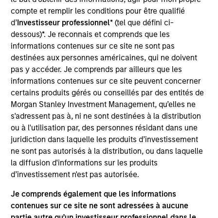
research analyst on the Emerging Markets team. He
compte et remplir les conditions pour être qualifié
is responsible for buy and sell decisions, portfolio
d’
Investisseur professionnel
* (tel que défini ci-
construction, and risk management for the team’s
dessous)*. Je reconnais et comprends que les
emerging markets strategies. He is focused on the
informations contenues sur ce site ne sont pas
analysis of macroeconomics, politics, and financial
destinées aux personnes américaines, qui ne doivent
markets of Central and Eastern Europe, the Middle
pas y accéder. Je comprends par ailleurs que les
East and Africa, and the management of regional
informations contenues sur ce site peuvent concerner
investments in various emerging markets portfolios.
certains produits gérés ou conseillés par des entités de
He began his career in the investment industry with
Morgan Stanley Investment Management, qu’elles ne
Eaton Vance in 2013. Morgan Stanley acquired
s'adressent pas à, ni ne sont destinées à la distribution
Eaton Vance in March 2021. Hussein earned a
ou à l'utilisation par, des personnes résidant dans une
Bachelor of Engineering from the American
juridiction dans laquelle les produits d’investissement
University of Beirut and an M.S. in mathematical
ne sont pas autorisés à la distribution, ou dans laquelle
finance from Boston University. He holds the
la diffusion d'informations sur les produits
Chartered Financial Analyst designation.
d’investissement n'est pas autorisée.
Je comprends également que les informations
contenues sur ce site ne sont adressées à aucune
Team Insights
partie autre qu’un investisseur professionnel dans le