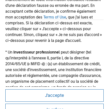
All investing involves risks, including a loss of principal.
d’une déclaration fausse ou erronée de ma part. En
Please refer to the strategy detail page for important
acceptant cette déclaration, je confirme également
information on the strategy, including additional risk
mon acceptation des
Terms of Use
, que j'ai lues et
considerations.
comprises. Si la déclaration ci-dessus est exacte,
veuillez cliquer sur « J'accepte » ci-dessous pour
continuer. Sinon, cliquez sur « Je ne suis pas d'accord »
ci-dessous pour revenir à la page d'accueil.
* Un
Investisseur professionnel
peut désigner (tel
qu’interprété à l’annexe II, partie I, de la directive
2014/65/UE (« MiFID »)) : (a) un établissement de crédit,
une société d'investissement, une institution financière
autorisée et réglementée, une compagnie d'assurance,
un organisme de placement collectif ou la société de
gestion de cet organisme, un fonds de pension ou la
Morgan Stanley
société de gestion de ce fonds, une société de
J'accepte
négociation de matières premières ou d’instruments
Morgan Stanley Careers
dérivés sur matières premières ou un autre investisseur