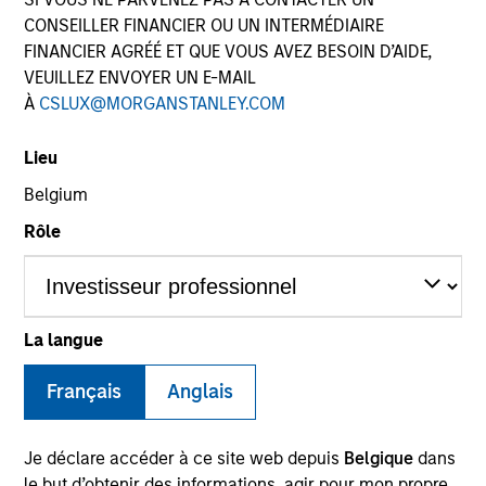
CONSEILLER FINANCIER OU UN INTERMÉDIAIRE
FINANCIER AGRÉÉ ET QUE VOUS AVEZ BESOIN D’AIDE,
VEUILLEZ ENVOYER UN E-MAIL
À
CSLUX@MORGANSTANLEY.COM
Lieu
Belgium
Rôle
YEARS OF INDUSTRY EXPERIENCE
13
Years
TEAM
La langue
Emerging Markets Debt Team
Français
Anglais
Je déclare accéder à ce site web depuis
Belgique
dans
Hussein Khattab is a portfolio manager and
le but d’obtenir des informations, agir pour mon propre