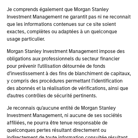
Je comprends également que Morgan Stanley
Investment Management ne garantit pas ni ne reconnait
10-JUL-2026
19
que les informations contenues sur ce site soient
exactes, complètes ou adaptées à un quelconque
usage particulier.
Morgan Stanley Investment Management impose des
obligations aux professionnels du secteur financier
pour prévenir l’utilisation détournée de fonds
d’investissement à des fins de blanchiment de capitaux,
May not represent all Team Members.
y compris des procédures permettant l'identification
The information on this page is for informational
des abonnés et la réalisation de vérifications, ainsi que
purposes only. The information contained herein does
d'autres contrôles de sécurité pertinents.
not constitute and should not be construed as an
offering of advisory services or an offer to sell or a
Je reconnais qu'aucune entité de Morgan Stanley
solicitation of an offer to buy any securities in any
jurisdiction in which such offer or solicitation,
Investment Management, ni aucune de ses sociétés
purchase or sale would be unlawful under the
affiliées, ne pourra être tenue responsable de
securities, insurance or other laws of such jurisdiction.
quelconques pertes résultant directement ou
indirectement de toute information consultée résultant