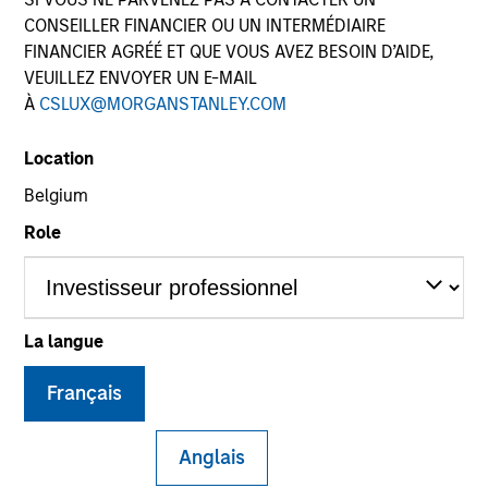
CONSEILLER FINANCIER OU UN INTERMÉDIAIRE
FINANCIER AGRÉÉ ET QUE VOUS AVEZ BESOIN D’AIDE,
VEUILLEZ ENVOYER UN E-MAIL
À
CSLUX@MORGANSTANLEY.COM
Location
Belgium
Role
YEARS OF INDUSTRY EXPERIENCE
19
Years
TEAM
La langue
Portfolio Solutions Group
Français
Anglais
Edward Riguardi is an Executive Director in the