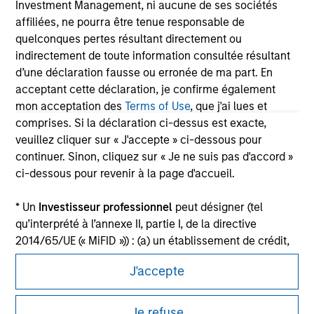
Investment Management, ni aucune de ses sociétés
affiliées, ne pourra être tenue responsable de
Please refer to the strategy detail page for important
information on the strategy, including additional risk
quelconques pertes résultant directement ou
considerations.
indirectement de toute information consultée résultant
d’une déclaration fausse ou erronée de ma part. En
acceptant cette déclaration, je confirme également
mon acceptation des
Terms of Use
, que j'ai lues et
comprises. Si la déclaration ci-dessus est exacte,
veuillez cliquer sur « J'accepte » ci-dessous pour
continuer. Sinon, cliquez sur « Je ne suis pas d'accord »
ci-dessous pour revenir à la page d'accueil.
* Un
Investisseur professionnel
peut désigner (tel
qu’interprété à l’annexe II, partie I, de la directive
2014/65/UE (« MiFID »)) : (a) un établissement de crédit,
Morgan Stanley
une société d'investissement, une institution financière
J'accepte
autorisée et réglementée, une compagnie d'assurance,
Morgan Stanley Careers
un organisme de placement collectif ou la société de
gestion de cet organisme, un fonds de pension ou la
Je refuse