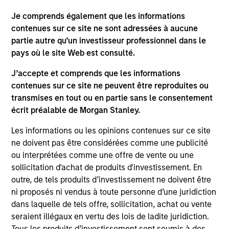
Je comprends également que les informations
contenues sur ce site ne sont adressées à aucune
partie autre qu’un investisseur professionnel dans le
pays où le site Web est consulté.
J’accepte et comprends que les informations
contenues sur ce site ne peuvent être reproduites ou
QUARTERLY
CA
transmises en tout ou en partie sans le consentement
écrit préalable de Morgan Stanley.
The BEAT™ for Q3 2026 - August
Th
Ch
Les informations ou les opinions contenues sur ce site
Use The BEAT™ as your timely resource for the
ne doivent pas être considérées comme une publicité
markets. Each edition gives you ideas and
Fe
ou interprétées comme une offre de vente ou une
insights that show you how to navigate the
we 
sollicitation d'achat de produits d'investissement. En
current investment environment.
rat
outre, de tels produits d’investissement ne doivent être
su
ni proposés ni vendus à toute personne d’une juridiction
tr
dans laquelle de tels offre, sollicitation, achat ou vente
re
seraient illégaux en vertu des lois de ladite juridiction.
Tous les produits d’investissement sont soumis à des