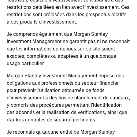
05-AUG-2026
20-
restrictions détaillées en lien avec l'investissement. Ces
restrictions sont précisées dans les prospectus relatifs
à ces produits d'investissement.
Je comprends également que Morgan Stanley
Investment Management ne garantit pas ni ne reconnait
que les informations contenues sur ce site soient
exactes, complètes ou adaptées à un quelconque
usage particulier.
May not represent all Team Members.
Morgan Stanley Investment Management impose des
obligations aux professionnels du secteur financier
The information on this page is for informational
purposes only. The information contained herein does
pour prévenir l’utilisation détournée de fonds
not constitute and should not be construed as an
d’investissement à des fins de blanchiment de capitaux,
offering of advisory services or an offer to sell or a
y compris des procédures permettant l'identification
solicitation of an offer to buy any securities in any
des abonnés et la réalisation de vérifications, ainsi que
jurisdiction in which such offer or solicitation,
purchase or sale would be unlawful under the
d'autres contrôles de sécurité pertinents.
securities, insurance or other laws of such jurisdiction.
Je reconnais qu'aucune entité de Morgan Stanley
All investing involves risks, including a loss of principal.