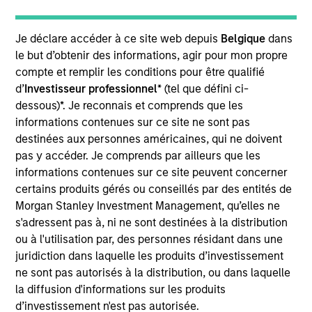
Portfolio Solutions Group at MSIM, based in New
York. Within the Capital Markets team, he focuses
on asset allocation with an emphasis on equities
Je déclare accéder à ce site web depuis
Belgique
dans
and commodities. He has 19 years of investment
le but d’obtenir des informations, agir pour mon propre
experience. Ed joined Morgan Stanley in 2008 as a
compte et remplir les conditions pour être qualifié
rotational analyst in the Global Investment Strategy,
d’
Investisseur professionnel
* (tel que défini ci-
Global Advisor Research, Portfolio Advisory
dessous)*. Je reconnais et comprends que les
Services and Financial Planning teams. Ed
informations contenues sur ce site ne sont pas
graduated Magna Cum Laude from New York
destinées aux personnes américaines, qui ne doivent
University Stern School of Business with a B.S. in
pas y accéder. Je comprends par ailleurs que les
finance. He holds the Chartered Financial Analyst
informations contenues sur ce site peuvent concerner
designation and is a member of NYSSA.
certains produits gérés ou conseillés par des entités de
Morgan Stanley Investment Management, qu’elles ne
s'adressent pas à, ni ne sont destinées à la distribution
ou à l'utilisation par, des personnes résidant dans une
juridiction dans laquelle les produits d’investissement
Team Insights
ne sont pas autorisés à la distribution, ou dans laquelle
la diffusion d'informations sur les produits
d’investissement n'est pas autorisée.