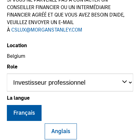
CONSEILLER FINANCIER OU UN INTERMÉDIAIRE
FINANCIER AGRÉÉ ET QUE VOUS AVEZ BESOIN D’AIDE,
VEUILLEZ ENVOYER UN E-MAIL
À
CSLUX@MORGANSTANLEY.COM
Location
Belgium
Role
YEARS OF INDUSTRY EXPERIENCE
27
Years
TEAM
La langue
Global Liquidity Solutions
Français
Anglais
Douglas is a senior portfolio manager on the Global