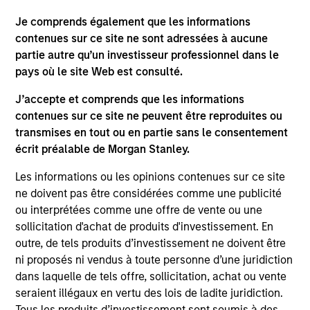
securities, insurance or other laws of such jurisdiction.
Je comprends également que les informations
All investing involves risks, including a loss of principal.
contenues sur ce site ne sont adressées à aucune
partie autre qu’un investisseur professionnel dans le
Please refer to the strategy detail page for important
pays où le site Web est consulté.
information on the strategy, including additional risk
considerations.
J’accepte et comprends que les informations
contenues sur ce site ne peuvent être reproduites ou
transmises en tout ou en partie sans le consentement
écrit préalable de Morgan Stanley.
Les informations ou les opinions contenues sur ce site
ne doivent pas être considérées comme une publicité
ou interprétées comme une offre de vente ou une
sollicitation d'achat de produits d'investissement. En
outre, de tels produits d’investissement ne doivent être
ni proposés ni vendus à toute personne d’une juridiction
dans laquelle de tels offre, sollicitation, achat ou vente
Morgan Stanley
seraient illégaux en vertu des lois de ladite juridiction.
Tous les produits d’investissement sont soumis à des