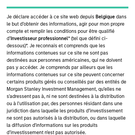
Liquidity team. He joined Morgan Stanley in 2017
having previously been a Senior Investment
Manager at Aberdeen Asset Management. Douglas
Je déclare accéder à ce site web depuis
Belgique
dans
has 25 years of industry experience, from time
le but d’obtenir des informations, agir pour mon propre
spent at Aberdeen and Scottish Widows Investment
compte et remplir les conditions pour être qualifié
Partnership (SWIP) where he held positions as both
d’
Investisseur professionnel
* (tel que défini ci-
senior dealer and in fund management. Douglas
dessous)*. Je reconnais et comprends que les
has a Bsc (Hons) in Mathematics from Strathclyde
informations contenues sur ce site ne sont pas
University.
destinées aux personnes américaines, qui ne doivent
pas y accéder. Je comprends par ailleurs que les
informations contenues sur ce site peuvent concerner
certains produits gérés ou conseillés par des entités de
May not represent all Team Members.
Morgan Stanley Investment Management, qu’elles ne
s'adressent pas à, ni ne sont destinées à la distribution
The information on this page is for informational
ou à l'utilisation par, des personnes résidant dans une
purposes only. The information contained herein does
juridiction dans laquelle les produits d’investissement
not constitute and should not be construed as an
offering of advisory services or an offer to sell or a
ne sont pas autorisés à la distribution, ou dans laquelle
solicitation of an offer to buy any securities in any
la diffusion d'informations sur les produits
jurisdiction in which such offer or solicitation,
d’investissement n'est pas autorisée.
purchase or sale would be unlawful under the