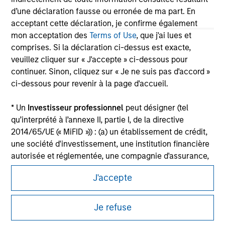
information on the strategy, including additional risk
d’une déclaration fausse ou erronée de ma part. En
considerations.
acceptant cette déclaration, je confirme également
mon acceptation des
Terms of Use
, que j'ai lues et
comprises. Si la déclaration ci-dessus est exacte,
veuillez cliquer sur « J'accepte » ci-dessous pour
continuer. Sinon, cliquez sur « Je ne suis pas d'accord »
ci-dessous pour revenir à la page d'accueil.
* Un
Investisseur professionnel
peut désigner (tel
qu’interprété à l’annexe II, partie I, de la directive
2014/65/UE (« MiFID »)) : (a) un établissement de crédit,
une société d'investissement, une institution financière
autorisée et réglementée, une compagnie d'assurance,
Morgan Stanley
un organisme de placement collectif ou la société de
J'accepte
gestion de cet organisme, un fonds de pension ou la
Morgan Stanley Careers
société de gestion de ce fonds, une société de
négociation de matières premières ou d’instruments
Je refuse
dérivés sur matières premières ou un autre investisseur