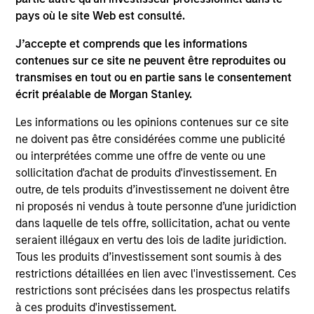
pays où le site Web est consulté.
J’accepte et comprends que les informations
contenues sur ce site ne peuvent être reproduites ou
transmises en tout ou en partie sans le consentement
écrit préalable de Morgan Stanley.
Les informations ou les opinions contenues sur ce site
PRESS RELEASE
PR
ne doivent pas être considérées comme une publicité
ou interprétées comme une offre de vente ou une
Funds advised by Apax Partners to
Mo
sollicitation d'achat de produits d'investissement. En
acquire Cadence Education from
Ac
outre, de tels produits d’investissement ne doivent être
Funds advised by Morgan Stanley
ni proposés ni vendus à toute personne d’une juridiction
Funds advised by Apax Partners today
In
Capital Partners
dans laquelle de tels offre, sollicitation, achat ou vente
announced they have reached an agreement
Cap
seraient illégaux en vertu des lois de ladite juridiction.
to acquire Cadence Education, a leading
pr
Tous les produits d’investissement sont soumis à des
provider of early childhood education in North
St
restrictions détaillées en lien avec l'investissement. Ces
America, from investment funds managed by
tod
restrictions sont précisées dans les prospectus relatifs
Morgan Stanley Capital Partners (MSCP). The
pro
à ces produits d'investissement.
transaction is expected to complete in March
ser