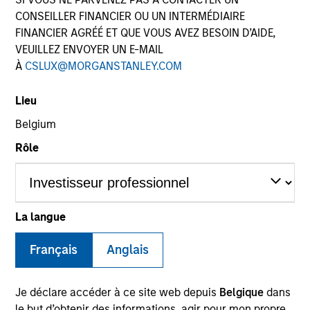
CONSEILLER FINANCIER OU UN INTERMÉDIAIRE
FINANCIER AGRÉÉ ET QUE VOUS AVEZ BESOIN D’AIDE,
VEUILLEZ ENVOYER UN E-MAIL
À
CSLUX@MORGANSTANLEY.COM
Lieu
Belgium
Rôle
YEARS OF INDUSTRY EXPERIENCE
16
Years
TEAM
La langue
Morgan Stanley Capital Partners
Français
Anglais
Je déclare accéder à ce site web depuis
Belgique
dans
David Thompson is a Managing Director of Morgan
le but d’obtenir des informations, agir pour mon propre