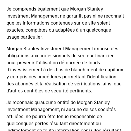
2020. Financial terms of the transaction were
12-FEB-2020
24
Je comprends également que Morgan Stanley
not disclosed.
Investment Management ne garantit pas ni ne reconnait
que les informations contenues sur ce site soient
exactes, complètes ou adaptées à un quelconque
usage particulier.
Morgan Stanley Investment Management impose des
obligations aux professionnels du secteur financier
May not represent all Team Members.
pour prévenir l’utilisation détournée de fonds
The information on this page is for informational
d’investissement à des fins de blanchiment de capitaux,
purposes only. The information contained herein does
y compris des procédures permettant l'identification
not constitute and should not be construed as an
des abonnés et la réalisation de vérifications, ainsi que
offering of advisory services or an offer to sell or a
solicitation of an offer to buy any securities in any
d'autres contrôles de sécurité pertinents.
jurisdiction in which such offer or solicitation,
purchase or sale would be unlawful under the
Je reconnais qu'aucune entité de Morgan Stanley
securities, insurance or other laws of such jurisdiction.
Investment Management, ni aucune de ses sociétés
affiliées, ne pourra être tenue responsable de
All investing involves risks, including a loss of principal.
quelconques pertes résultant directement ou
Please refer to the strategy detail page for important
indirectement de toute information consultée résultant