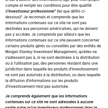
Stanley and is based in New York. Mr. Thompson
compte et remplir les conditions pour être qualifié
joined Morgan Stanley in 2009 and has been a
d’
Investisseur professionnel
* (tel que défini ci-
member of MSCP since 2011. He previously worked
dessous)*. Je reconnais et comprends que les
as an Analyst in the Financial Institutions Group of
informations contenues sur ce site ne sont pas
the firm’s Investment Banking Division. Mr.
destinées aux personnes américaines, qui ne doivent
Thompson currently serves on the board of
pas y accéder. Je comprends par ailleurs que les
directors of Educate 360, AWT Labels & Packaging,
informations contenues sur ce site peuvent concerner
SpendMend and Emler Swim School and previously
certains produits gérés ou conseillés par des entités de
served on the board of directors of Cadence
Morgan Stanley Investment Management, qu’elles ne
Education and PPC Flexible Packaging. Mr.
s'adressent pas à, ni ne sont destinées à la distribution
Thompson holds a Bachelor of Science in
ou à l'utilisation par, des personnes résidant dans une
Commerce from the McIntire School of Commerce
juridiction dans laquelle les produits d’investissement
at the University of Virginia.
ne sont pas autorisés à la distribution, ou dans laquelle
la diffusion d'informations sur les produits
d’investissement n'est pas autorisée.
Team Insights
Je comprends également que les informations
contenues sur ce site ne sont adressées à aucune
partie autre qu’un investisseur professionnel dans le