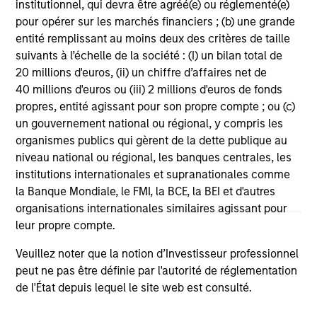
institutionnel, qui devra être agréé(e) ou réglementé(e)
pour opérer sur les marchés financiers ; (b) une grande
entité remplissant au moins deux des critères de taille
suivants à l’échelle de la société : (I) un bilan total de
20 millions d'euros, (ii) un chiffre d’affaires net de
40 millions d'euros ou (iii) 2 millions d'euros de fonds
propres, entité agissant pour son propre compte ; ou (c)
un gouvernement national ou régional, y compris les
organismes publics qui gèrent de la dette publique au
niveau national ou régional, les banques centrales, les
PRESS RELEASE
AL
institutions internationales et supranationales comme
la Banque Mondiale, le FMI, la BCE, la BEI et d'autres
Morgan Stanley Investment
Pr
organisations internationales similaires agissant pour
Management Provides $875 Million
We
leur propre compte.
Debt Financing to Bridgepointe
Morgan Stanley Investment Management
yea
Technologies
announced today that funds managed by
dis
Veuillez noter que la notion d’Investisseur professionnel
Morgan Stanley Private Credit have led an
202
peut ne pas être définie par l'autorité de réglementation
$875 million senior debt financing package for
de l'État depuis lequel le site web est consulté.
Bridgepointe Technologies (Bridgepointe or the