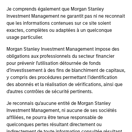
Sure. We have about 150 professionals dedicated to
Je comprends également que Morgan Stanley
providing private capital predominantly to middle-
Investment Management ne garantit pas ni ne reconnait
que les informations contenues sur ce site soient
market companies. Our investments range from
exactes, complètes ou adaptées à un quelconque
minority equity stakes in growth businesses to majority
usage particulier.
control of more mature companies. In general, we look
Morgan Stanley Investment Management impose des
to make investments in high-quality businesses that
obligations aux professionnels du secteur financier
are leading players in their industries and have
pour prévenir l’utilisation détournée de fonds
significant growth potential. We like to see strong and
d’investissement à des fins de blanchiment de capitaux,
defensible margins, high returns on equity and we
y compris des procédures permettant l'identification
des abonnés et la réalisation de vérifications, ainsi que
especially like to work with founders and management
d'autres contrôles de sécurité pertinents.
teams that are looking to grow to the next level of size
Je reconnais qu'aucune entité de Morgan Stanley
and sophistication. All of our strategies are supported
Investment Management, ni aucune de ses sociétés
by investment teams with decades of experience and
affiliées, ne pourra être tenue responsable de
deep expertise within their respective areas. We
quelconques pertes résultant directement ou
always look to leverage the broader Morgan Stanley
indirectement de toute information consultée résultant