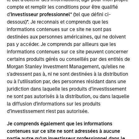
Mr. Miller is the Global Head of Private Credit &
compte et remplir les conditions pour être qualifié
Equity, leading the team responsible for providing
d’
Investisseur professionnel
* (tel que défini ci-
private capital to middle-market companies, and a
dessous)*. Je reconnais et comprends que les
member of the Morgan Stanley Investment
informations contenues sur ce site ne sont pas
Management Operating Committee and various
destinées aux personnes américaines, qui ne doivent
private equity and private credit fund investment
pas y accéder. Je comprends par ailleurs que les
committees, and chairman of the Morgan Stanley
informations contenues sur ce site peuvent concerner
Direct Lending Funds. Prior to joining Morgan
certains produits gérés ou conseillés par des entités de
Stanley in 2016, David was chief executive officer
Morgan Stanley Investment Management, qu’elles ne
at Silver Bay Realty Trust Corp. He was also the
s'adressent pas à, ni ne sont destinées à la distribution
chief investment officer of the Troubled Asset
ou à l'utilisation par, des personnes résidant dans une
Relief Program (TARP) at the US Department of
juridiction dans laquelle les produits d’investissement
Treasury during the 2008 global financial crisis,
ne sont pas autorisés à la distribution, ou dans laquelle
responsible for managing a $700 billion portfolio
la diffusion d'informations sur les produits
and was awarded the Treasury Medal in 2011 for
d’investissement n'est pas autorisée.
distinguished service and leadership. Prior to
Treasury, David held various investment roles,
Je comprends également que les informations
including as a portfolio manager at HBK
contenues sur ce site ne sont adressées à aucune
Investments and in the Special Situations Group at
partie autre qu’un investisseur professionnel dans le