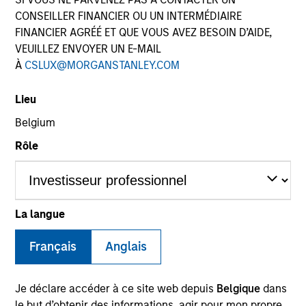
CONSEILLER FINANCIER OU UN INTERMÉDIAIRE
FINANCIER AGRÉÉ ET QUE VOUS AVEZ BESOIN D’AIDE,
VEUILLEZ ENVOYER UN E-MAIL
À
CSLUX@MORGANSTANLEY.COM
Lieu
Belgium
Rôle
YEARS OF INDUSTRY EXPERIENCE
28
Years
La langue
We take pride in the depth and breadth
Français
Anglais
of our private markets platform and our
collaborative approach to return
generation across our portfolios.
Je déclare accéder à ce site web depuis
Belgique
dans
le but d’obtenir des informations, agir pour mon propre