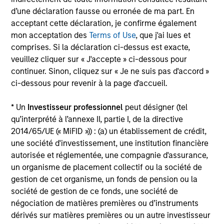
d’une déclaration fausse ou erronée de ma part. En
franchise to add additional value to our investments.
acceptant cette déclaration, je confirme également
mon acceptation des
Terms of Use
, que j'ai lues et
What differentiates Morgan Stanley's
comprises. Si la déclaration ci-dessus est exacte,
private investing platform from its
veuillez cliquer sur « J'accepte » ci-dessous pour
competitors?
continuer. Sinon, cliquez sur « Je ne suis pas d'accord »
ci-dessous pour revenir à la page d'accueil.
Can you discuss how an investment from
Morgan Stanley may benefit a middle-
* Un
Investisseur professionnel
peut désigner (tel
market company?
qu’interprété à l’annexe II, partie I, de la directive
2014/65/UE (« MiFID »)) : (a) un établissement de crédit,
une société d'investissement, une institution financière
What do you want prospective investors
autorisée et réglementée, une compagnie d'assurance,
and business partners to know about you
un organisme de placement collectif ou la société de
and your team?
gestion de cet organisme, un fonds de pension ou la
société de gestion de ce fonds, une société de
négociation de matières premières ou d’instruments
Team Insights
dérivés sur matières premières ou un autre investisseur