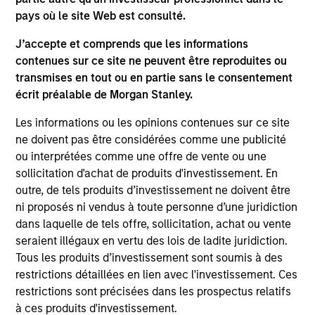
Goldman Sachs, where he focused on opportunistic
pays où le site Web est consulté.
investments in public and private debt and equity.
J’accepte et comprends que les informations
He has over 25 years of financial services
contenues sur ce site ne peuvent être reproduites ou
experience. David has a BA in economics from
transmises en tout ou en partie sans le consentement
Dartmouth College and an MBA from Harvard
écrit préalable de Morgan Stanley.
Business School.
Les informations ou les opinions contenues sur ce site
ne doivent pas être considérées comme une publicité
ou interprétées comme une offre de vente ou une
Q&A with David
sollicitation d'achat de produits d'investissement. En
outre, de tels produits d’investissement ne doivent être
ni proposés ni vendus à toute personne d’une juridiction
dans laquelle de tels offre, sollicitation, achat ou vente
Could you provide us with a brief
seraient illégaux en vertu des lois de ladite juridiction.
overview of Morgan Stanley Investment
Tous les produits d’investissement sont soumis à des
Management’s private credit and equity
restrictions détaillées en lien avec l'investissement. Ces
capabilities?
restrictions sont précisées dans les prospectus relatifs
à ces produits d'investissement.