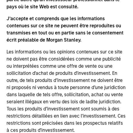
pays où le site Web est consulté.
J’accepte et comprends que les informations
contenues sur ce site ne peuvent être reproduites ou
PRESS RELEASE
PR
transmises en tout ou en partie sans le consentement
écrit préalable de Morgan Stanley.
Morgan Stanley Infrastructure
Mo
Partners Announces Investment in
Pa
Les informations ou les opinions contenues sur ce site
Greenlight Electricity Centre
En
ne doivent pas être considérées comme une publicité
Morgan Stanley Investment Management
Mo
ou interprétées comme une offre de vente ou une
(MSIM), through investment funds managed by
(M
sollicitation d'achat de produits d'investissement. En
Morgan Stanley Infrastructure Partners (MSIP),
Mor
outre, de tels produits d’investissement ne doivent être
its private infrastructure investment platform,
its
ni proposés ni vendus à toute personne d’une juridiction
today announced an investment in Greenlight
tod
dans laquelle de tels offre, sollicitation, achat ou vente
Electricity Centre, a 932-megawatt gas-fired
ow
seraient illégaux en vertu des lois de ladite juridiction.
combined cycle power generation project in
LL
Tous les produits d’investissement sont soumis à des
Sturgeon County, Alberta.
Jup
06-JUL-2026
17
restrictions détaillées en lien avec l'investissement. Ces
restrictions sont précisées dans les prospectus relatifs
à ces produits d'investissement.