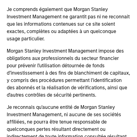
Je comprends également que Morgan Stanley
Investment Management ne garantit pas ni ne reconnait
que les informations contenues sur ce site soient
May not represent all Team Members.
exactes, complètes ou adaptées à un quelconque
usage particulier.
The information on this page is for informational
purposes only. The information contained herein does
Morgan Stanley Investment Management impose des
not constitute and should not be construed as an
obligations aux professionnels du secteur financier
offering of advisory services or an offer to sell or a
pour prévenir l’utilisation détournée de fonds
solicitation of an offer to buy any securities in any
jurisdiction in which such offer or solicitation,
d’investissement à des fins de blanchiment de capitaux,
purchase or sale would be unlawful under the
y compris des procédures permettant l'identification
securities, insurance or other laws of such jurisdiction.
des abonnés et la réalisation de vérifications, ainsi que
All investing involves risks, including a loss of principal.
d'autres contrôles de sécurité pertinents.
Please refer to the strategy detail page for important
Je reconnais qu'aucune entité de Morgan Stanley
information on the strategy, including additional risk
Investment Management, ni aucune de ses sociétés
considerations.
affiliées, ne pourra être tenue responsable de
quelconques pertes résultant directement ou
indirectement de toute information consultée résultant