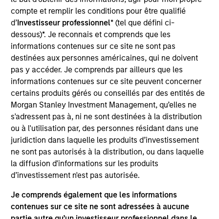
Chris Ortega is a Managing Director and Head of
compte et remplir les conditions pour être qualifié
Americas of Morgan Stanley Infrastructure Partners
d’
Investisseur professionnel
* (tel que défini ci-
(MSIP). Prior to joining MSIP, Chris was a Partner at
dessous)*. Je reconnais et comprends que les
TPG Capital, based in New York, where he led their
informations contenues sur ce site ne sont pas
energy and natural resources group. Before that, he
destinées aux personnes américaines, qui ne doivent
was a Director at First Reserve Corporation. Chris
pas y accéder. Je comprends par ailleurs que les
holds an MBA from Harvard Business School, a JD
informations contenues sur ce site peuvent concerner
(magna cum laude) from Harvard Law School, and a
certains produits gérés ou conseillés par des entités de
BA (magna cum laude) from Harvard University.
Morgan Stanley Investment Management, qu’elles ne
s'adressent pas à, ni ne sont destinées à la distribution
ou à l'utilisation par, des personnes résidant dans une
Team Insights
juridiction dans laquelle les produits d’investissement
ne sont pas autorisés à la distribution, ou dans laquelle
la diffusion d'informations sur les produits
d’investissement n'est pas autorisée.
Je comprends également que les informations
contenues sur ce site ne sont adressées à aucune
partie autre qu’un investisseur professionnel dans le