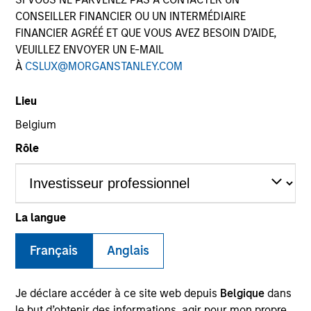
CONSEILLER FINANCIER OU UN INTERMÉDIAIRE
FINANCIER AGRÉÉ ET QUE VOUS AVEZ BESOIN D’AIDE,
VEUILLEZ ENVOYER UN E-MAIL
À
CSLUX@MORGANSTANLEY.COM
Lieu
Belgium
Rôle
YEARS OF INDUSTRY EXPERIENCE
25
Years
La langue
TEAM
Français
Anglais
Morgan Stanley Infrastructure Partners
Je déclare accéder à ce site web depuis
Belgique
dans
le but d’obtenir des informations, agir pour mon propre