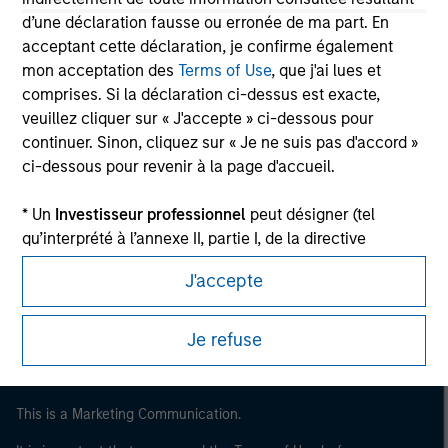
d’une déclaration fausse ou erronée de ma part. En
acceptant cette déclaration, je confirme également
mon acceptation des
Terms of Use
, que j'ai lues et
comprises. Si la déclaration ci-dessus est exacte,
veuillez cliquer sur « J'accepte » ci-dessous pour
continuer. Sinon, cliquez sur « Je ne suis pas d'accord »
ci-dessous pour revenir à la page d'accueil.
* Un
Investisseur professionnel
peut désigner (tel
Morgan Stanley
qu’interprété à l’annexe II, partie I, de la directive
2014/65/UE (« MiFID »)) : (a) un établissement de crédit,
Morgan Stanley Careers
J'accepte
une société d'investissement, une institution financière
autorisée et réglementée, une compagnie d'assurance,
un organisme de placement collectif ou la société de
Je refuse
gestion de cet organisme, un fonds de pension ou la
société de gestion de ce fonds, une société de
négociation de matières premières ou d’instruments
This is a Marketing Communication.
dérivés sur matières premières ou un autre investisseur