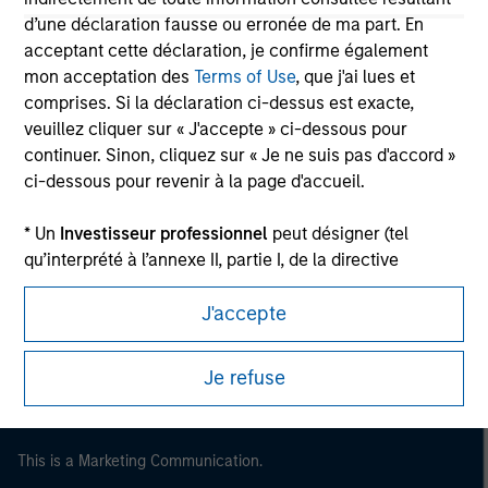
d’une déclaration fausse ou erronée de ma part. En
acceptant cette déclaration, je confirme également
mon acceptation des
Terms of Use
, que j'ai lues et
comprises. Si la déclaration ci-dessus est exacte,
veuillez cliquer sur « J'accepte » ci-dessous pour
continuer. Sinon, cliquez sur « Je ne suis pas d'accord »
ci-dessous pour revenir à la page d'accueil.
* Un
Investisseur professionnel
peut désigner (tel
Morgan Stanley
qu’interprété à l’annexe II, partie I, de la directive
2014/65/UE (« MiFID »)) : (a) un établissement de crédit,
Morgan Stanley Careers
J'accepte
une société d'investissement, une institution financière
autorisée et réglementée, une compagnie d'assurance,
un organisme de placement collectif ou la société de
Je refuse
gestion de cet organisme, un fonds de pension ou la
société de gestion de ce fonds, une société de
négociation de matières premières ou d’instruments
This is a Marketing Communication.
dérivés sur matières premières ou un autre investisseur