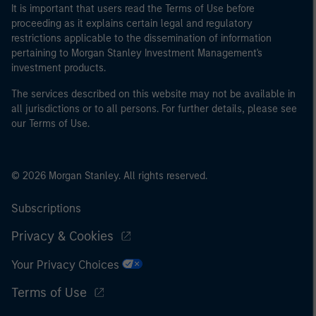
institutionnel, qui devra être agréé(e) ou réglementé(e)
It is important that users read the Terms of Use before
pour opérer sur les marchés financiers ; (b) une grande
proceeding as it explains certain legal and regulatory
entité remplissant au moins deux des critères de taille
restrictions applicable to the dissemination of information
pertaining to Morgan Stanley Investment Management's
suivants à l’échelle de la société : (I) un bilan total de
investment products.
20 millions d'euros, (ii) un chiffre d’affaires net de
40 millions d'euros ou (iii) 2 millions d'euros de fonds
The services described on this website may not be available in
propres, entité agissant pour son propre compte ; ou (c)
all jurisdictions or to all persons. For further details, please see
un gouvernement national ou régional, y compris les
our Terms of Use.
organismes publics qui gèrent de la dette publique au
niveau national ou régional, les banques centrales, les
institutions internationales et supranationales comme
© 2026 Morgan Stanley. All rights reserved.
la Banque Mondiale, le FMI, la BCE, la BEI et d'autres
organisations internationales similaires agissant pour
Subscriptions
leur propre compte.
Privacy & Cookies
Veuillez noter que la notion d’Investisseur professionnel
Your Privacy Choices
peut ne pas être définie par l'autorité de réglementation
de l'État depuis lequel le site web est consulté.
Terms of Use