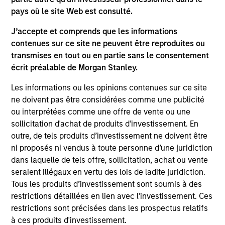
pays où le site Web est consulté.
J’accepte et comprends que les informations
contenues sur ce site ne peuvent être reproduites ou
transmises en tout ou en partie sans le consentement
PRESS RELEASE
PR
écrit préalable de Morgan Stanley.
Waud Capital Partners Closes
Mo
Les informations ou les opinions contenues sur ce site
Continuation Fund for Ivy Rehab
Se
ne doivent pas être considérées comme une publicité
Physical Therapy
Fi
Waud Capital Partners (“WCP”), a growth-
In
ou interprétées comme une offre de vente ou une
in
oriented private equity firm, today announced
Pri
sollicitation d'achat de produits d'investissement. En
the closing of a single-asset continuation fund
ma
outre, de tels produits d’investissement ne doivent être
in connection with the recapitalization of its
the
ni proposés ni vendus à toute personne d’une juridiction
portfolio company Ivy Rehab Physical Therapy
co
dans laquelle de tels offre, sollicitation, achat ou vente
(“Ivy” or the “Company”). The continuation
and
seraient illégaux en vertu des lois de ladite juridiction.
fund, sponsored by WCP, has been supported
Tous les produits d’investissement sont soumis à des
by new and returning limited partners and is
04-OCT-2022
31
restrictions détaillées en lien avec l'investissement. Ces
anchored by funds managed by Morgan
restrictions sont précisées dans les prospectus relatifs
Stanley Private Equity Secondaries Team, an
à ces produits d'investissement.