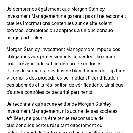
investment team within Morgan Stanley
Investment Management.
Je comprends également que Morgan Stanley
Investment Management ne garantit pas ni ne reconnait
que les informations contenues sur ce site soient
exactes, complètes ou adaptées à un quelconque
May not represent all Team Members.
usage particulier.
The information on this page is for informational
Morgan Stanley Investment Management impose des
purposes only. The information contained herein does
not constitute and should not be construed as an
obligations aux professionnels du secteur financier
offering of advisory services or an offer to sell or a
pour prévenir l’utilisation détournée de fonds
solicitation of an offer to buy any securities in any
d’investissement à des fins de blanchiment de capitaux,
jurisdiction in which such offer or solicitation,
purchase or sale would be unlawful under the
y compris des procédures permettant l'identification
securities, insurance or other laws of such jurisdiction.
des abonnés et la réalisation de vérifications, ainsi que
d'autres contrôles de sécurité pertinents.
All investing involves risks, including a loss of principal.
Je reconnais qu'aucune entité de Morgan Stanley
Please refer to the strategy detail page for important
Investment Management, ni aucune de ses sociétés
information on the strategy, including additional risk
considerations.
affiliées, ne pourra être tenue responsable de
quelconques pertes résultant directement ou
indirectement de toute information consultée résultant