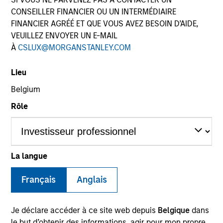
CONSEILLER FINANCIER OU UN INTERMÉDIAIRE
FINANCIER AGRÉÉ ET QUE VOUS AVEZ BESOIN D’AIDE,
VEUILLEZ ENVOYER UN E-MAIL
À
CSLUX@MORGANSTANLEY.COM
Lieu
Belgium
Rôle
YEARS OF INDUSTRY EXPERIENCE
29
Years
La langue
Brian is a Partner and investment committee
Français
Anglais
member for the MS Private Equity Secondaries
team. He has been involved with the secondary
Je déclare accéder à ce site web depuis
Belgique
dans
strategy at MS since its inception and has 28 years
le but d’obtenir des informations, agir pour mon propre