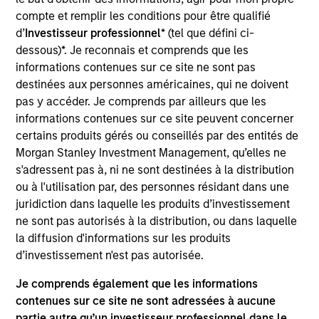
of industry experience. Prior to his current role,
compte et remplir les conditions pour être qualifié
Brian worked across secondaries, primaries and
d’
Investisseur professionnel
* (tel que défini ci-
co-investments at MSIM. Prior to that, he was a
dessous)*. Je reconnais et comprends que les
Vice President in the Institutional Advisory Group
informations contenues sur ce site ne sont pas
and was previously a Senior Associate within the
destinées aux personnes américaines, qui ne doivent
growth equity and fixed income teams at MSIM. He
pas y accéder. Je comprends par ailleurs que les
received a B.S. from Muhlenberg College and an
informations contenues sur ce site peuvent concerner
M.B.A. in finance from the Villanova University
certains produits gérés ou conseillés par des entités de
School of Business.
Morgan Stanley Investment Management, qu’elles ne
s'adressent pas à, ni ne sont destinées à la distribution
ou à l'utilisation par, des personnes résidant dans une
juridiction dans laquelle les produits d’investissement
Team Insights
ne sont pas autorisés à la distribution, ou dans laquelle
la diffusion d'informations sur les produits
d’investissement n'est pas autorisée.
Je comprends également que les informations
contenues sur ce site ne sont adressées à aucune
partie autre qu’un investisseur professionnel dans le