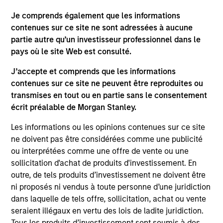
securities, insurance or other laws of such jurisdiction.
Je comprends également que les informations
All investing involves risks, including a loss of principal.
contenues sur ce site ne sont adressées à aucune
partie autre qu’un investisseur professionnel dans le
Please refer to the strategy detail page for important
pays où le site Web est consulté.
information on the strategy, including additional risk
considerations.
J’accepte et comprends que les informations
contenues sur ce site ne peuvent être reproduites ou
transmises en tout ou en partie sans le consentement
écrit préalable de Morgan Stanley.
Les informations ou les opinions contenues sur ce site
ne doivent pas être considérées comme une publicité
ou interprétées comme une offre de vente ou une
sollicitation d'achat de produits d'investissement. En
outre, de tels produits d’investissement ne doivent être
ni proposés ni vendus à toute personne d’une juridiction
dans laquelle de tels offre, sollicitation, achat ou vente
Morgan Stanley
seraient illégaux en vertu des lois de ladite juridiction.
Tous les produits d’investissement sont soumis à des