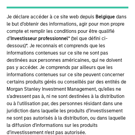
group where he was responsible for the day-to-day
management of the firm’s Xtracker suite of Fixed-
Income ETFs. Before joining DWS in 2016, he co-
Je déclare accéder à ce site web depuis
Belgique
dans
managed Schwab’s Fixed Income ETFs. Prior to that,
le but d’obtenir des informations, agir pour mon propre
Mr. Matsui was an associate Portfolio Manager at
compte et remplir les conditions pour être qualifié
BNY Mellon and an analyst in the portfolio analytics
d’
Investisseur professionnel
* (tel que défini ci-
group at BlackRock. Mr. Matsui is a CFA
dessous)*. Je reconnais et comprends que les
Charterholder and has earned the Financial Risk
informations contenues sur ce site ne sont pas
Manager (FRM) certification.
destinées aux personnes américaines, qui ne doivent
pas y accéder. Je comprends par ailleurs que les
informations contenues sur ce site peuvent concerner
certains produits gérés ou conseillés par des entités de
May not represent all Team Members.
Morgan Stanley Investment Management, qu’elles ne
s'adressent pas à, ni ne sont destinées à la distribution
The information on this page is for informational
ou à l'utilisation par, des personnes résidant dans une
purposes only. The information contained herein does
not constitute and should not be construed as an
juridiction dans laquelle les produits d’investissement
offering of advisory services or an offer to sell or a
ne sont pas autorisés à la distribution, ou dans laquelle
solicitation of an offer to buy any securities in any
la diffusion d'informations sur les produits
jurisdiction in which such offer or solicitation,
d’investissement n'est pas autorisée.
purchase or sale would be unlawful under the