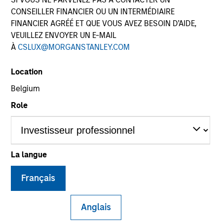
CONSEILLER FINANCIER OU UN INTERMÉDIAIRE
FINANCIER AGRÉÉ ET QUE VOUS AVEZ BESOIN D’AIDE,
VEUILLEZ ENVOYER UN E-MAIL
À
CSLUX@MORGANSTANLEY.COM
Location
Belgium
Role
YEARS OF INDUSTRY EXPERIENCE
24
Years
La langue
Brandon Matsui is an Executive Director with
Français
Morgan Stanley Investment Management. Prior to
joining, Mr. Matsui served as the Head of Fixed
Anglais
Income for DWS’ Systematic Investment Solutions