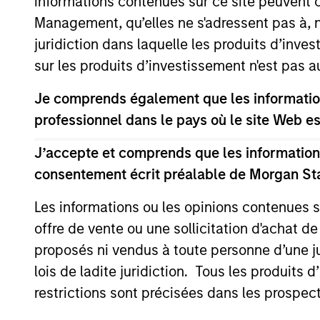
informations contenues sur ce site peuvent 
Management, qu’elles ne s'adressent pas à, ni
The information on this page is for informatio
offering of advisory services or an offer to sell 
juridiction dans laquelle les produits d’inves
purchase or sale would be unlawful under the se
sur les produits d’investissement n'est pas a
All investing involves risks, including a loss of 
Je comprends également que les information
Please refer to the strategy detail page for imp
professionnel dans le pays où le site Web es
J’accepte et comprends que les informations
consentement écrit préalable de Morgan St
Morgan Stan
Les informations ou les opinions contenues 
Morgan Stan
offre de vente ou une sollicitation d'achat de
proposés ni vendus à toute personne d’une juri
lois de ladite juridiction. Tous les produits 
restrictions sont précisées dans les prospec