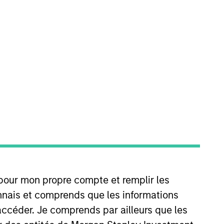
. She joined Morgan Stanley in
Merchant Banking & Real Estate
he firm, she was a Global
n economics from Harvard
 pour mon propre compte et remplir les
connais et comprends que les informations
accéder. Je comprends par ailleurs que les