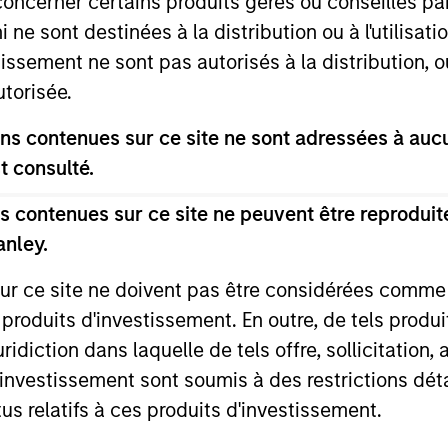
concerner certains produits gérés ou conseillés p
 ne sont destinées à la distribution ou à l'utilisat
nal purposes only. The information contained herein does not c
or a solicitation of an offer to buy any securities in any jurisdi
tissement ne sont pas autorisés à la distribution, o
curities, insurance or other laws of such jurisdiction.
utorisée.
principal.
s contenues sur ce site ne sont adressées à aucun
ortant information on the strategy, including additional risk co
t consulté.
 contenues sur ce site ne peuvent être reproduite
anley.
ley
sur ce site ne doivent pas être considérées comm
ley Careers
 produits d'investissement. En outre, de tels produ
diction dans laquelle de tels offre, sollicitation,
d’investissement sont soumis à des restrictions dét
tus relatifs à ces produits d'investissement.