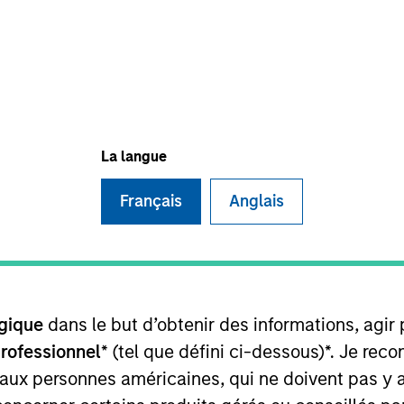
La langue
Français
Anglais
ortfolio specialist on the Emerging Markets Equity team
ience. Previously, she was a summer analyst with the 
rgan Stanley Investment Management. Prior to joining t
at State Street. Ashley received a B.A., cum laude, i
registrations.
gique
dans le but d’obtenir des informations, agir
professionnel
* (tel que défini ci-dessous)*. Je re
 aux personnes américaines, qui ne doivent pas y 