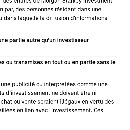
ar des entités de Morgan Stanley Investment
ion par, des personnes résidant dans une
onstitute and should not be construed as an
ction in which such offer or solicitation,
u dans laquelle la diffusion d'informations
e partie autre qu’un investisseur
nsiderations.
s ou transmises en tout ou en partie sans le
e une publicité ou interprétées comme une
its d’investissement ne doivent être ni
 achat ou vente seraient illégaux en vertu des
aillées en lien avec l'investissement. Ces