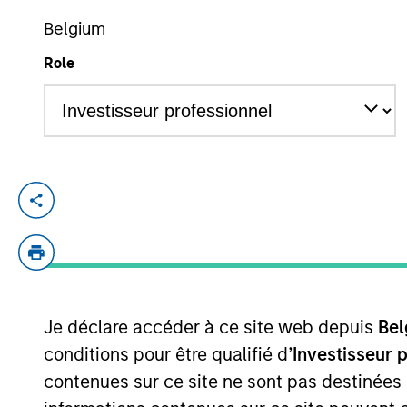
Belgium
Role
YEARS OF INDUSTRY EXPERIENCE
10
Years
Ashley is Chief Operating Officer and a p
2016 and has 8 years of investment exper
Investing Capital Markets team within Mo
Relationship Management summer analyst 
University. She holds her Series 7 and 63 
Je déclare accéder à ce site web depuis
Bel
conditions pour être qualifié d’
Investisseur 
contenues sur ce site ne sont pas destinées
May not represent all Team Members.