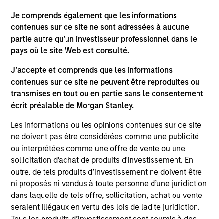
Global High Yield Strategy
Invests globally with a focus on U.S. middle
Je comprends également que les informations
market credits and on larger, higher-quality
contenues sur ce site ne sont adressées à aucune
partie autre qu’un investisseur professionnel dans le
issuers in Europe and in Asia.
pays où le site Web est consulté.
J’accepte et comprends que les informations
Team Insights
contenues sur ce site ne peuvent être reproduites ou
transmises en tout ou en partie sans le consentement
écrit préalable de Morgan Stanley.
Les informations ou les opinions contenues sur ce site
ne doivent pas être considérées comme une publicité
ou interprétées comme une offre de vente ou une
sollicitation d'achat de produits d'investissement. En
outre, de tels produits d’investissement ne doivent être
ni proposés ni vendus à toute personne d’une juridiction
dans laquelle de tels offre, sollicitation, achat ou vente
seraient illégaux en vertu des lois de ladite juridiction.
ARTICLE
AR
Tous les produits d’investissement sont soumis à des