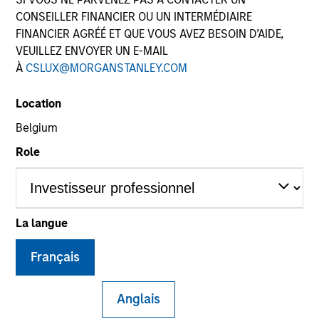
CONSEILLER FINANCIER OU UN INTERMÉDIAIRE
FINANCIER AGRÉÉ ET QUE VOUS AVEZ BESOIN D’AIDE,
VEUILLEZ ENVOYER UN E-MAIL
À
CSLUX@MORGANSTANLEY.COM
Location
Belgium
Role
YEARS OF INDUSTRY EXPERIENCE
19
Years
TEAM
La langue
High Yield Team
Français
Anglais
Alex Clementi is a portfolio manager on the MSIM