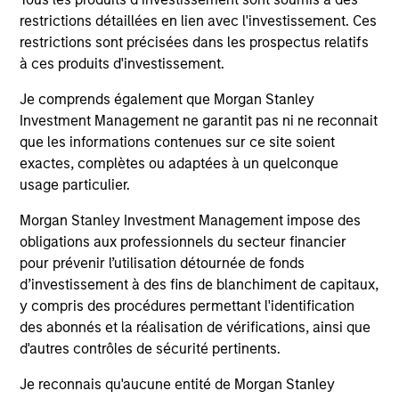
High Yield Market Monitor – Q2 2026
Hi
restrictions détaillées en lien avec l'investissement. Ces
restrictions sont précisées dans les prospectus relatifs
An in-depth review of the US and European
An
à ces produits d'investissement.
High Yield markets.
Hig
Je comprends également que Morgan Stanley
Investment Management ne garantit pas ni ne reconnait
que les informations contenues sur ce site soient
exactes, complètes ou adaptées à un quelconque
usage particulier.
Morgan Stanley Investment Management impose des
10-JUL-2026
10
obligations aux professionnels du secteur financier
pour prévenir l’utilisation détournée de fonds
d’investissement à des fins de blanchiment de capitaux,
y compris des procédures permettant l'identification
des abonnés et la réalisation de vérifications, ainsi que
d'autres contrôles de sécurité pertinents.
May not represent all Team Members.
Je reconnais qu'aucune entité de Morgan Stanley