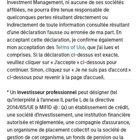
Investment Management, ni aucune de ses sociétés
The information on this page is for informational
affiliées, ne pourra être tenue responsable de
purposes only. The information contained herein does
not constitute and should not be construed as an
quelconques pertes résultant directement ou
offering of advisory services or an offer to sell or a
indirectement de toute information consultée résultant
solicitation of an offer to buy any securities in any
d’une déclaration fausse ou erronée de ma part. En
jurisdiction in which such offer or solicitation,
acceptant cette déclaration, je confirme également
purchase or sale would be unlawful under the
securities, insurance or other laws of such jurisdiction.
mon acceptation des
Terms of Use
, que j'ai lues et
comprises. Si la déclaration ci-dessus est exacte,
All investing involves risks, including a loss of principal.
veuillez cliquer sur « J'accepte » ci-dessous pour
continuer. Sinon, cliquez sur « Je ne suis pas d'accord »
Please refer to the strategy detail page for important
information on the strategy, including additional risk
ci-dessous pour revenir à la page d'accueil.
considerations.
* Un
Investisseur professionnel
peut désigner (tel
qu’interprété à l’annexe II, partie I, de la directive
2014/65/UE (« MiFID »)) : (a) un établissement de crédit,
une société d'investissement, une institution financière
autorisée et réglementée, une compagnie d'assurance,
un organisme de placement collectif ou la société de
gestion de cet organisme, un fonds de pension ou la