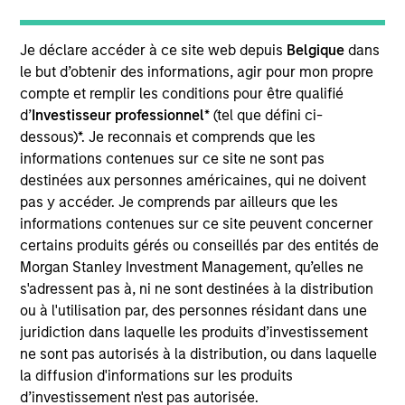
High Yield team. He is responsible for buy and sell
decisions, portfolio construction, and risk
management for the team's European and global
Je déclare accéder à ce site web depuis
Belgique
dans
high yield strategies. Alex joined Morgan Stanley as
le but d’obtenir des informations, agir pour mon propre
a credit analyst covering high yield healthcare in
compte et remplir les conditions pour être qualifié
2020 through the acquisition of Assurant's CLO
d’
Investisseur professionnel
* (tel que défini ci-
platform where he was a high yield and leveraged
dessous)*. Je reconnais et comprends que les
loan credit analyst. Prior to Assurant, Alex was a
informations contenues sur ce site ne sont pas
high yield credit analyst at W.R. Huff Asset
destinées aux personnes américaines, qui ne doivent
Management. Alex earned a B.S. in financial
pas y accéder. Je comprends par ailleurs que les
management from Clemson University. He holds the
informations contenues sur ce site peuvent concerner
Chartered Financial Analyst designation.
certains produits gérés ou conseillés par des entités de
Morgan Stanley Investment Management, qu’elles ne
s'adressent pas à, ni ne sont destinées à la distribution
ou à l'utilisation par, des personnes résidant dans une
juridiction dans laquelle les produits d’investissement
High Yield Team
ne sont pas autorisés à la distribution, ou dans laquelle
la diffusion d'informations sur les produits
d’investissement n'est pas autorisée.