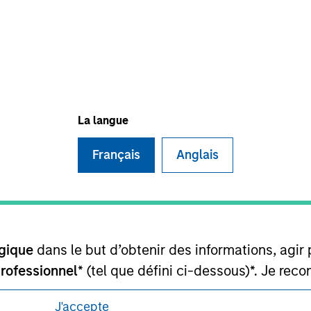
itions d’utilisation avant d’engager toute
s et réglementaires applicables à la diffusion
de Morgan Stanley Investment Management.
ponibles dans certaines juridictions ou pour
ilisation pour de plus amples informations.
La langue
Français
Anglais
gique
dans le but d’obtenir des informations, agir
professionnel
* (tel que défini ci-dessous)*. Je re
 aux personnes américaines, qui ne doivent pas y 
J'accepte