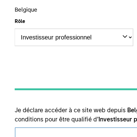
Ce document est une communication promotionnelle.
Belgique
Les utilisateurs sont invités à prendre connaissance des Cond
Rôle
procédure, car celles-ci mentionnent des restrictions légale
des informations relatives aux produits d’investissement 
Les services décrits sur ce site Web peuvent ne pas être dis
certaines personnes. Merci de consulter nos Conditions d’ut
© 2026 Morgan Stanley. All rights reserved.
Je déclare accéder à ce site web depuis
Bel
conditions pour être qualifié d’
Investisseur 
contenues sur ce site ne sont pas destinées