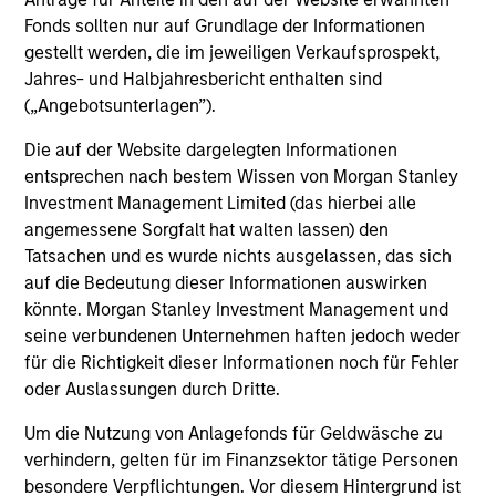
Investment solutions
Fonds sollten nur auf Grundlage der Informationen
gestellt werden, die im jeweiligen Verkaufsprospekt,
Strategies to meet a range of investor
Jahres- und Halbjahresbericht enthalten sind
cash-management needs – from liquidity
(„Angebotsunterlagen”).
and money markets to ultra-short funds and
Die auf der Website dargelegten Informationen
customized solutions.
entsprechen nach bestem Wissen von Morgan Stanley
Investment Management Limited (das hierbei alle
angemessene Sorgfalt hat walten lassen) den
Tatsachen und es wurde nichts ausgelassen, das sich
auf die Bedeutung dieser Informationen auswirken
könnte. Morgan Stanley Investment Management und
seine verbundenen Unternehmen haften jedoch weder
für die Richtigkeit dieser Informationen noch für Fehler
oder Auslassungen durch Dritte.
Morgan Stanley Liquidity
Um die Nutzung von Anlagefonds für Geldwäsche zu
Funds
verhindern, gelten für im Finanzsektor tätige Personen
besondere Verpflichtungen. Vor diesem Hintergrund ist