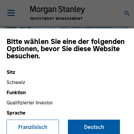
Bitte wählen Sie eine der folgenden
Optionen, bevor Sie diese Website
besuchen.
Sitz
Schweiz
Funktion
Qualifizierter Investor
Global Liquidity
Sprache
We offer investments across the world’s liquidity markets
Französisch
Deutsch
to meet a range of investors’ needs for income, liquidity