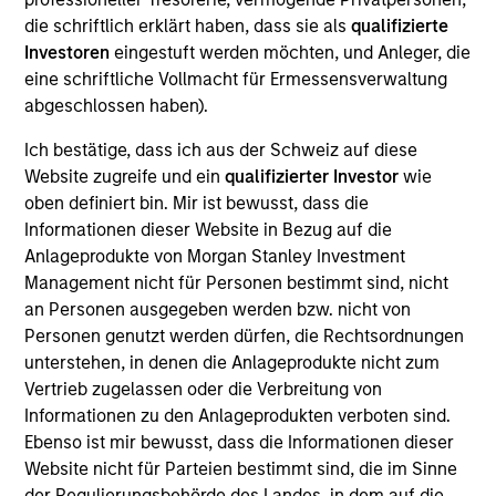
die schriftlich erklärt haben, dass sie als
qualifizierte
Investoren
eingestuft werden möchten, und Anleger, die
eine schriftliche Vollmacht für Ermessensverwaltung
Overview
abgeschlossen haben).
Ich bestätige, dass ich aus der Schweiz auf diese
Website zugreife und ein
qualifizierter Investor
wie
oben definiert bin. Mir ist bewusst, dass die
Informationen dieser Website in Bezug auf die
Expertise
Anlageprodukte von Morgan Stanley Investment
Management nicht für Personen bestimmt sind, nicht
We help treasury professionals and other
an Personen ausgegeben werden bzw. nicht von
clients navigate the ever-evolving cash
Personen genutzt werden dürfen, die Rechtsordnungen
unterstehen, in denen die Anlageprodukte nicht zum
management landscape through a
Vertrieb zugelassen oder die Verbreitung von
combination of expertise, resources and
Informationen zu den Anlageprodukten verboten sind.
strategies.
Ebenso ist mir bewusst, dass die Informationen dieser
Website nicht für Parteien bestimmt sind, die im Sinne
der Regulierungsbehörde des Landes, in dem auf die