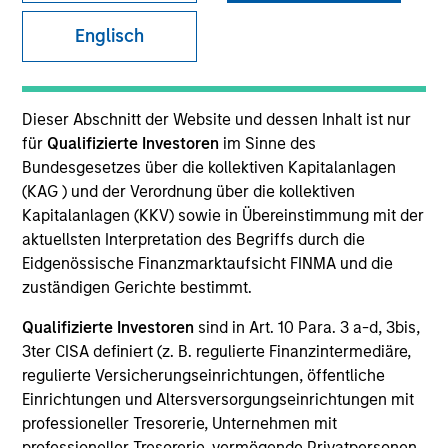
and capital preservation.
Englisch
Dieser Abschnitt der Website und dessen Inhalt ist nur
für
Qualifizierte Investoren
im Sinne des
MARKETING COMMUNICATION
Bundesgesetzes über die kollektiven Kapitalanlagen
(KAG ) und der Verordnung über die kollektiven
Kapitalanlagen (KKV) sowie in Übereinstimmung mit der
aktuellsten Interpretation des Begriffs durch die
Explore More
Eidgenössische Finanzmarktaufsicht FINMA und die
zuständigen Gerichte bestimmt.
Überblick
Produkte
Qualifizierte Investoren
sind in Art. 10 Para. 3 a-d, 3bis,
3ter CISA definiert (z. B. regulierte Finanzintermediäre,
CashInvest by Morgan Stanley
regulierte Versicherungseinrichtungen, öffentliche
Explore More
Einrichtungen und Altersversorgungseinrichtungen mit
professioneller Tresorerie, Unternehmen mit
Kontakt
professioneller Tresorerie, vermögende Privatpersonen,