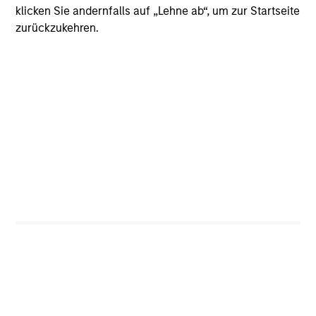
klicken Sie andernfalls auf „Lehne ab“, um zur Startseite
zurückzukehren.
CashInvest
Explore More
Bespoke Solutions