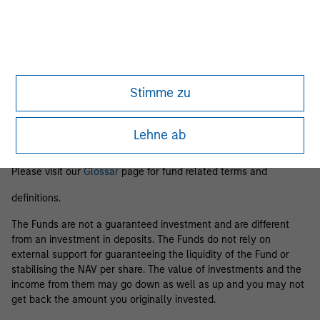
Business Centre, 6B route de Trèves, L-2633 Senningerberg, R.C.S.
Luxemburg B 29 192.
Information in relation to sustainability aspects of the Fund and
the summary of investor rights is available at the
aforementioned website.
Stimme zu
If the management company of the relevant Fund decides to
terminate its arrangement for marketing that Fund in any EEA
country where it is registered for sale, it will do so in accordance
Lehne ab
with the relevant UCITS rules.
Please visit our
Glossar
page for fund related terms and
definitions.
The Funds are not a guaranteed investment and are different
from an investment in deposits. The Funds do not rely on
external support for guaranteeing the liquidity of the Fund or
stabilising the NAV per share. The value of investments and the
income from them may go down as well as up and you may not
get back the amount you originally invested.