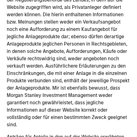
Website zugegriffen wird, als Privatanleger definiert
werden können. Die hierin enthaltenen Informationen
bzw. Meinungen stellen weder ein Verkaufsangebot
noch eine Aufforderung zu einem Kaufangebot für
jegliche Anlageprodukte dar; ebenso dürfen derartige
Resources
Anlageprodukte jeglichen Personen in Rechtsgebieten,
in denen solche Angebote, Aufforderungen, Käufe oder
Verkäufe rechtswidrig sind, weder angeboten noch
Our dedicated team offers client-focused
verkauft werden. Ausführlichere Erläuterungen zu den
resources and expertise with technology-
Einschränkungen, die mit einer Anlage in die einzelnen
based support and solutions.
Produkte verbunden sind, enthält der jeweilige Prospekt
der Anlageprodukte. Mir ist ebenfalls bewusst, dass
Morgan Stanley Investment Management weder
garantiert noch gewährleistet, dass jegliche
Informationen auf dieser Website korrekt oder
vollständig oder für einen bestimmten Zweck geeignet
sind.
Anträge für Anteile in den auf der Website erwähnten