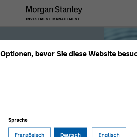
 Optionen, bevor Sie diese Website besu
iquidity
 the world’s liquidity markets to meet
for income, liquidity and capital
Sprache
Französisch
Deutsch
Englisch