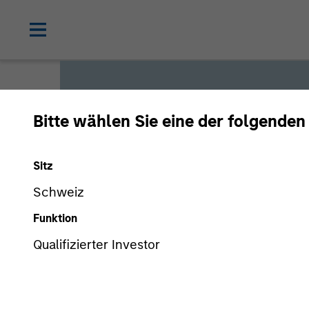
Bitte wählen Sie eine der folgenden
Global L
Sitz
Schweiz
We offer investments across
Funktion
a range of investors’ needs 
Qualifizierter Investor
preservation.