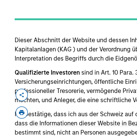
MARKETING COMMUNICAT
Dieser Abschnitt der Website und dessen Inha
Kapitalanlagen (KAG ) und der Verordnung üb
Interpretation des Begriffs durch die Eidge
Qualifizierte Investoren
sind in Art. 10 Para.
Überblick
Pr
Versicherungseinrichtungen, öffentliche Ein
professioneller Tresorerie, vermögende Privat
möchten, und Anleger, die eine schriftlich
Ich bestätige, dass ich aus der Schweiz auf 
Overview
dass die Informationen dieser Website in B
bestimmt sind, nicht an Personen ausgegebe