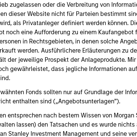
ieb zugelassen oder die Verbreitung von Informat
nen dieser Website nicht für Parteien bestimmt si
ird, als Privatanleger definiert werden können. Di
Resources
t noch eine Aufforderung zu einem Kaufangebot f
ersonen in Rechtsgebieten, in denen solche Angeb
 and other clients
Our dedicated team off
kauft werden. Ausführlichere Erläuterungen zu de
ash management
resources and experti
ält der jeweilige Prospekt der Anlageprodukte. Mir
on of expertise,
support and solutions.
 gewährleistet, dass jegliche Informationen auf 
ind.
rwähnten Fonds sollten nur auf Grundlage der Info
icht enthalten sind („Angebotsunterlagen”).
onen entsprechen nach bestem Wissen von Morgan
walten lassen) den Tatsachen und es wurde nichts
rgan Stanley Investment Management und seine v