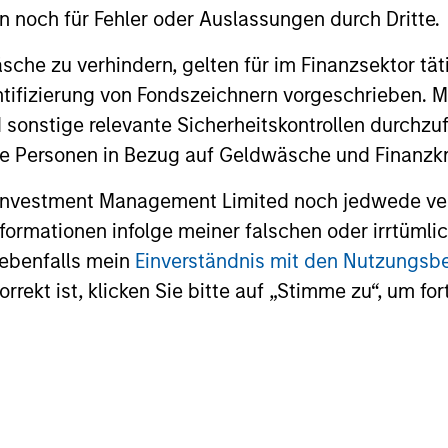
ns
en noch für Fehler oder Auslassungen durch Dritte.
che zu verhindern, gelten für im Finanzsektor tät
investor cash-
dentifizierung von Fondszeichnern vorgeschrieben
uidity and money
 sonstige relevante Sicherheitskontrollen durchzu
and customized
 Personen in Bezug auf Geldwäsche und Finanzkri
 Investment Management Limited noch jedwede ve
Informationen infolge meiner falschen oder irrtüm
 ebenfalls mein
Einverständnis mit den Nutzungs
rekt ist, klicken Sie bitte auf „Stimme zu“, um for
y Liquidity Funds