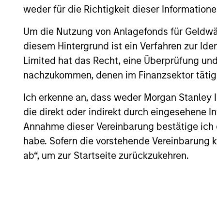
Investment solutio
weder für die Richtigkeit dieser Information
Um die Nutzung von Anlagefonds für Geldwäs
Strategies to meet a range of 
diesem Hintergrund ist ein Verfahren zur I
management needs – from liq
Limited hat das Recht, eine Überprüfung und
markets to ultra-short funds 
nachzukommen, denen im Finanzsektor tätige
solutions.
Ich erkenne an, dass weder Morgan Stanley
die direkt oder indirekt durch eingesehene 
Annahme dieser Vereinbarung bestätige ich
habe. Sofern die vorstehende Vereinbarung kor
ab“, um zur Startseite zurückzukehren.
Morgan Stanle