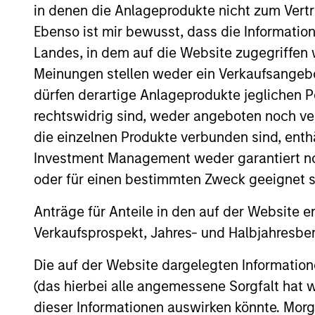
in denen die Anlageprodukte nicht zum Vertr
Ebenso ist mir bewusst, dass die Informatio
Landes, in dem auf die Website zugegriffen w
Expertise
Meinungen stellen weder ein Verkaufsangebo
dürfen derartige Anlageprodukte jeglichen P
We help treasury professionals
rechtswidrig sind, weder angeboten noch ver
navigate the ever-evolving c
die einzelnen Produkte verbunden sind, enth
landscape through a combinati
Investment Management weder garantiert noch
resources and strategies.
oder für einen bestimmten Zweck geeignet s
Anträge für Anteile in den auf der Website e
Verkaufsprospekt, Jahres- und Halbjahresber
Die auf der Website dargelegten Informati
(das hierbei alle angemessene Sorgfalt hat 
dieser Informationen auswirken könnte. Mo