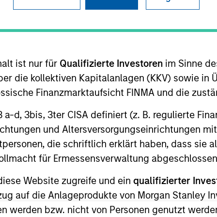
ION
lt ist nur für
Qualifizierte Investoren
im Sinne de
er die kollektiven Kapitalanlagen (KKV) sowie in 
nössische Finanzmarktaufsicht FINMA und die zust
 3 a-d, 3bis, 3ter CISA definiert (z. B. regulierte Fi
odukte
CashInvest by Morgan
Explore
richtungen und Altersversorgungseinrichtungen mit
Stanley
personen, die schriftlich erklärt haben, dass sie a
e Vollmacht für Ermessensverwaltung abgeschlossen
diese Website zugreife und ein
qualifizierter Inves
ezug auf die Anlageprodukte von Morgan Stanley 
n werden bzw. nicht von Personen genutzt werden