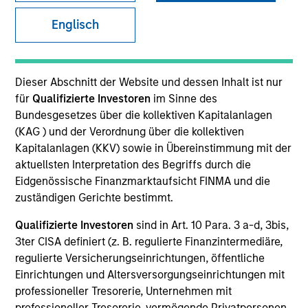
and capital preservation.
Englisch
Dieser Abschnitt der Website und dessen Inhalt ist nur
für
Qualifizierte Investoren
im Sinne des
MARKETING COMMUNICATION
Bundesgesetzes über die kollektiven Kapitalanlagen
(KAG ) und der Verordnung über die kollektiven
Kapitalanlagen (KKV) sowie in Übereinstimmung mit der
aktuellsten Interpretation des Begriffs durch die
Explore More
Eidgenössische Finanzmarktaufsicht FINMA und die
zuständigen Gerichte bestimmt.
Überblick
Produkte
Qualifizierte Investoren
sind in Art. 10 Para. 3 a-d, 3bis,
3ter CISA definiert (z. B. regulierte Finanzintermediäre,
CashInvest by Morgan Stanley
regulierte Versicherungseinrichtungen, öffentliche
Explore More
Einrichtungen und Altersversorgungseinrichtungen mit
professioneller Tresorerie, Unternehmen mit
Kontakt
professioneller Tresorerie, vermögende Privatpersonen,