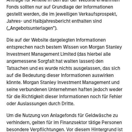
Investment solutions
Fonds sollten nur auf Grundlage der Informationen
gestellt werden, die im jeweiligen Verkaufsprospekt,
Strategies to meet a range of investor
Jahres- und Halbjahresbericht enthalten sind
cash-management needs – from liquidity
(„Angebotsunterlagen”).
and money markets to ultra-short funds and
Die auf der Website dargelegten Informationen
customized solutions.
entsprechen nach bestem Wissen von Morgan Stanley
Investment Management Limited (das hierbei alle
angemessene Sorgfalt hat walten lassen) den
Tatsachen und es wurde nichts ausgelassen, das sich
auf die Bedeutung dieser Informationen auswirken
könnte. Morgan Stanley Investment Management und
seine verbundenen Unternehmen haften jedoch weder
für die Richtigkeit dieser Informationen noch für Fehler
oder Auslassungen durch Dritte.
Morgan Stanley Liquidity
Um die Nutzung von Anlagefonds für Geldwäsche zu
Funds
verhindern, gelten für im Finanzsektor tätige Personen
besondere Verpflichtungen. Vor diesem Hintergrund ist