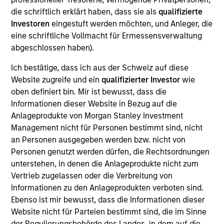
die schriftlich erklärt haben, dass sie als
qualifizierte
Investoren
eingestuft werden möchten, und Anleger, die
eine schriftliche Vollmacht für Ermessensverwaltung
Overview
abgeschlossen haben).
Ich bestätige, dass ich aus der Schweiz auf diese
Website zugreife und ein
qualifizierter Investor
wie
oben definiert bin. Mir ist bewusst, dass die
Informationen dieser Website in Bezug auf die
Expertise
Anlageprodukte von Morgan Stanley Investment
Management nicht für Personen bestimmt sind, nicht
We help treasury professionals and other
an Personen ausgegeben werden bzw. nicht von
clients navigate the ever-evolving cash
Personen genutzt werden dürfen, die Rechtsordnungen
unterstehen, in denen die Anlageprodukte nicht zum
management landscape through a
Vertrieb zugelassen oder die Verbreitung von
combination of expertise, resources and
Informationen zu den Anlageprodukten verboten sind.
strategies.
Ebenso ist mir bewusst, dass die Informationen dieser
Website nicht für Parteien bestimmt sind, die im Sinne
der Regulierungsbehörde des Landes, in dem auf die