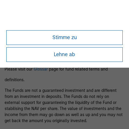
Business Centre, 6B route de Trèves, L-2633 Senningerberg, R.C.S.
Luxemburg B 29 192.
Information in relation to sustainability aspects of the Fund and
the summary of investor rights is available at the
aforementioned website.
Stimme zu
If the management company of the relevant Fund decides to
terminate its arrangement for marketing that Fund in any EEA
country where it is registered for sale, it will do so in accordance
Lehne ab
with the relevant UCITS rules.
Please visit our
Glossar
page for fund related terms and
definitions.
The Funds are not a guaranteed investment and are different
from an investment in deposits. The Funds do not rely on
external support for guaranteeing the liquidity of the Fund or
stabilising the NAV per share. The value of investments and the
income from them may go down as well as up and you may not
get back the amount you originally invested.