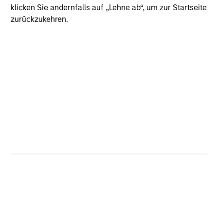
klicken Sie andernfalls auf „Lehne ab“, um zur Startseite
zurückzukehren.
CashInvest
Explore More
Bespoke Solutions