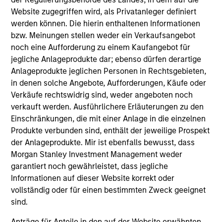
Website zugegriffen wird, als Privatanleger definiert
werden können. Die hierin enthaltenen Informationen
bzw. Meinungen stellen weder ein Verkaufsangebot
noch eine Aufforderung zu einem Kaufangebot für
jegliche Anlageprodukte dar; ebenso dürfen derartige
Resources
Anlageprodukte jeglichen Personen in Rechtsgebieten,
in denen solche Angebote, Aufforderungen, Käufe oder
Verkäufe rechtswidrig sind, weder angeboten noch
Our dedicated team offers client-focused
verkauft werden. Ausführlichere Erläuterungen zu den
resources and expertise with technology-
Einschränkungen, die mit einer Anlage in die einzelnen
based support and solutions.
Produkte verbunden sind, enthält der jeweilige Prospekt
der Anlageprodukte. Mir ist ebenfalls bewusst, dass
Morgan Stanley Investment Management weder
garantiert noch gewährleistet, dass jegliche
Informationen auf dieser Website korrekt oder
vollständig oder für einen bestimmten Zweck geeignet
sind.
Anträge für Anteile in den auf der Website erwähnten