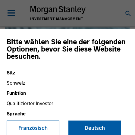
Bitte wählen Sie eine der folgenden
Optionen, bevor Sie diese Website
besuchen.
Sitz
Schweiz
Funktion
Qualifizierter Investor
Global Liquidity
Sprache
We offer investments across the world’s liquidity markets
Französisch
Deutsch
to meet a range of investors’ needs for income, liquidity