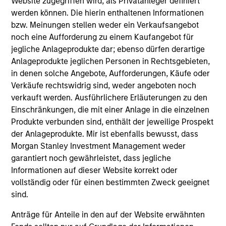
Website zugegriffen wird, als Privatanleger definiert
werden können. Die hierin enthaltenen Informationen
bzw. Meinungen stellen weder ein Verkaufsangebot
noch eine Aufforderung zu einem Kaufangebot für
jegliche Anlageprodukte dar; ebenso dürfen derartige
Anlageprodukte jeglichen Personen in Rechtsgebieten,
Resources
in denen solche Angebote, Aufforderungen, Käufe oder
Verkäufe rechtswidrig sind, weder angeboten noch
verkauft werden. Ausführlichere Erläuterungen zu den
Our dedicated team offers client-focused
Einschränkungen, die mit einer Anlage in die einzelnen
resources and expertise with technology-
Produkte verbunden sind, enthält der jeweilige Prospekt
based support and solutions.
der Anlageprodukte. Mir ist ebenfalls bewusst, dass
Morgan Stanley Investment Management weder
garantiert noch gewährleistet, dass jegliche
Informationen auf dieser Website korrekt oder
vollständig oder für einen bestimmten Zweck geeignet
sind.
Anträge für Anteile in den auf der Website erwähnten