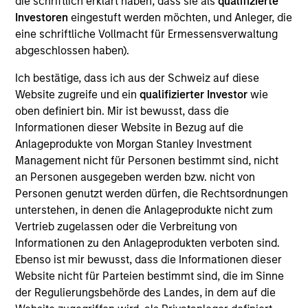
die schriftlich erklärt haben, dass sie als
qualifizierte
Investoren
eingestuft werden möchten, und Anleger, die
eine schriftliche Vollmacht für Ermessensverwaltung
abgeschlossen haben).
Overview
Ich bestätige, dass ich aus der Schweiz auf diese
Website zugreife und ein
qualifizierter Investor
wie
oben definiert bin. Mir ist bewusst, dass die
Informationen dieser Website in Bezug auf die
Anlageprodukte von Morgan Stanley Investment
Expertise
Management nicht für Personen bestimmt sind, nicht
an Personen ausgegeben werden bzw. nicht von
We help treasury professionals and other
Personen genutzt werden dürfen, die Rechtsordnungen
clients navigate the ever-evolving cash
unterstehen, in denen die Anlageprodukte nicht zum
Vertrieb zugelassen oder die Verbreitung von
management landscape through a
Informationen zu den Anlageprodukten verboten sind.
combination of expertise, resources and
Ebenso ist mir bewusst, dass die Informationen dieser
strategies.
Website nicht für Parteien bestimmt sind, die im Sinne
der Regulierungsbehörde des Landes, in dem auf die