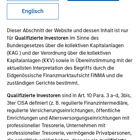
and capital preservation.
Englisch
Dieser Abschnitt der Website und dessen Inhalt ist nur
für
Qualifizierte Investoren
im Sinne des
Bundesgesetzes über die kollektiven Kapitalanlagen
MARKETING COMMUNICATION
(KAG ) und der Verordnung über die kollektiven
Kapitalanlagen (KKV) sowie in Übereinstimmung mit der
aktuellsten Interpretation des Begriffs durch die
Eidgenössische Finanzmarktaufsicht FINMA und die
Explore More
zuständigen Gerichte bestimmt.
Überblick
Qualifizierte Investoren
sind in Art. 10 Para. 3 a-d, 3bis,
Produkte
3ter CISA definiert (z. B. regulierte Finanzintermediäre,
regulierte Versicherungseinrichtungen, öffentliche
CashInvest by Morgan Stanley
Einrichtungen und Altersversorgungseinrichtungen mit
Explore More
professioneller Tresorerie, Unternehmen mit
professioneller Tresorerie, vermögende Privatpersonen,
Kontakt