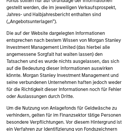
Fonds sollten nur auf Grundlage der Informationen
Investment solutions
gestellt werden, die im jeweiligen Verkaufsprospekt,
Jahres- und Halbjahresbericht enthalten sind
Strategies to meet a range of investor
(„Angebotsunterlagen”).
cash-management needs – from liquidity
and money markets to ultra-short funds and
Die auf der Website dargelegten Informationen
entsprechen nach bestem Wissen von Morgan Stanley
customized solutions.
Investment Management Limited (das hierbei alle
angemessene Sorgfalt hat walten lassen) den
Tatsachen und es wurde nichts ausgelassen, das sich
auf die Bedeutung dieser Informationen auswirken
könnte. Morgan Stanley Investment Management und
seine verbundenen Unternehmen haften jedoch weder
für die Richtigkeit dieser Informationen noch für Fehler
oder Auslassungen durch Dritte.
Morgan Stanley Liquidity
Um die Nutzung von Anlagefonds für Geldwäsche zu
verhindern, gelten für im Finanzsektor tätige Personen
Funds
besondere Verpflichtungen. Vor diesem Hintergrund ist
ein Verfahren zur Identifizierung von Fondszeichnern