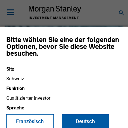
Bitte wählen Sie eine der folgenden
Optionen, bevor Sie diese Website
besuchen.
Sitz
Schweiz
Funktion
Qualifizierter Investor
Global Liquidity
Sprache
We offer investments across the world’s liquidity markets
Französisch
Deutsch
to meet a range of investors’ needs for income, liquidity