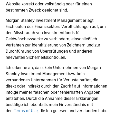
und der Rücknahme von Anteilen anfallen, werden nicht
Website korrekt oder vollständig oder für einen
berücksichtigt. Alle Performance- und Index-Daten
bestimmten Zweck geeignet sind.
stammen von Morgan Stanley Investment Management
Limited („MSIM Ltd.”).
Morgan Stanley Investment Management erlegt
Der Wert der Anlagen und der mit ihnen erzielten Erträge
Fachleuten des Finanzsektors Verpflichtungen auf, um
können sowohl steigen als auch fallen. Es ist daher
den Missbrauch von Investmentfonds für
möglich, dass Anleger das ursprünglich investierte Kapital
Geldwäschezwecke zu verhindern, einschließlich
nicht in voller Höhe zurückerhalten.
Verfahren zur Identifizierung von Zeichnern und zur
Die Performance versteht sich nach Abzug der Gebühren.
Durchführung von Überprüfungen und anderen
Die Angaben zur Performance des laufenden Jahres sind
relevanten Sicherheitskontrollen.
nicht annualisiert. Die Performance von anderen
Anteilsklassen (sofern angeboten) kann abweichen. Setzen
Ich erkenne an, dass kein Unternehmen von Morgan
Sie sich bitte gründlich mit den Anlagezielen und -risiken
sowie den Kosten und Gebühren des Fonds auseinander,
Stanley Investment Management bzw. kein
bevor Sie eine Anlageentscheidung treffen.
verbundenes Unternehmen für Verluste haftet, die
direkt oder indirekt durch den Zugriff auf Informationen
Der Einsatz von Fremdkapital erhöht die Risiken, so dass
infolge meiner falschen oder fehlerhaften Angaben
eine relativ kleine Bewegung im Wert einer Anlage zu einer
unverhältnismäßig großen Bewegung, sowohl im negativen
entstehen. Durch die Annahme dieser Erklärungen
als auch im positiven Sinne, im Wert dieser Anlage und
bestätige ich ebenfalls mein Einverständnis mit
damit auch im Wert des Fonds führen kann.
den
Terms of Use
, die ich gelesen und verstanden habe.