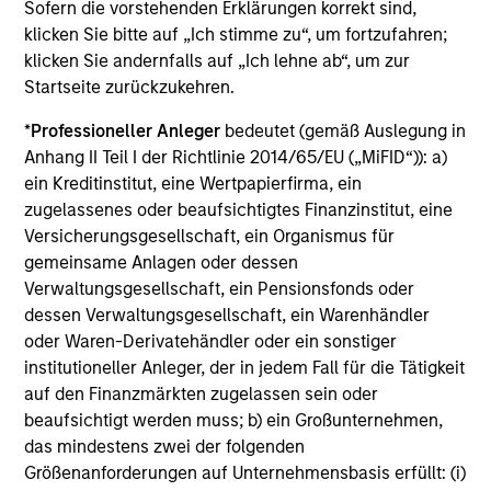
Die auf dieser Webseite verfügbaren Unterlagen beziehen
Sofern die vorstehenden Erklärungen korrekt sind,
sich auf mehrere Teilfonds der Morgan Stanley Investment
klicken Sie bitte auf „Ich stimme zu“, um fortzufahren;
Management Funds-Reihe. Bitte beachten Sie, dass nicht
klicken Sie andernfalls auf „Ich lehne ab“, um zur
alle Teilfonds in allen Ländern verfügbar sind und Teilfonds
Startseite zurückzukehren.
nicht für Personen mit Wohnsitz in Ländern verfügbar sind,
in denen die Weitergabe bzw. Verfügbarkeit des Materials
den jeweils geltenden Gesetzen oder Vorschriften
*
Professioneller Anleger
bedeutet (gemäß Auslegung in
zuwiderlaufen würde.
Anhang II Teil I der Richtlinie 2014/65/EU („MiFID“)): a)
ein Kreditinstitut, eine Wertpapierfirma, ein
Je höher die Kategorie (1-7), desto höher ist der mögliche
Ertrag, aber auch das Risiko, den ursprünglich angelegten
zugelassenes oder beaufsichtigtes Finanzinstitut, eine
Betrag zu verlieren. Kategorie 1 bedeutet nicht, dass es sich
Versicherungsgesellschaft, ein Organismus für
um eine risikofreie Anlage handelt. Bitte beachten Sie die
gemeinsame Anlagen oder dessen
BasisInformationsBlatt („BIB“) des Fonds unter Ressourcen,
Verwaltungsgesellschaft, ein Pensionsfonds oder
die Risikoeinstufungen und -hinweise für die einzelnen
Anlageklassen enthalten.
dessen Verwaltungsgesellschaft, ein Warenhändler
oder Waren-Derivatehändler oder ein sonstiger
1
Das
Morningstar Rating™
(Sterne-Rating) für Fonds wird
institutioneller Anleger, der in jedem Fall für die Tätigkeit
für Vermögensverwaltungsprodukte (wie Investmentfonds,
auf den Finanzmärkten zugelassen sein oder
Variable-Annuity- und Variable-Life-Unterkonten (variable
beaufsichtigt werden muss; b) ein Großunternehmen,
Renten- und Lebensversicherung), börsennotierte Fonds,
geschlossene Fonds und separate Konten) berechnet, die
das mindestens zwei der folgenden
seit mindestens drei Jahren existieren. Börsennotierte
Größenanforderungen auf Unternehmensbasis erfüllt: (i)
Fonds und offene Investmentfonds werden zu