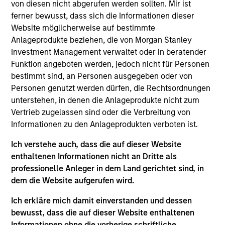
Luxemburg als Organismus für gemeinsame Anlagen
von diesen nicht abgerufen werden sollten. Mir ist
gemäß Teil 1 des Gesetzes vom 17. Dezember 2010 in
ferner bewusst, dass sich die Informationen dieser
seiner geänderten Fassung registriert ist. Die Gesellschaft
Website möglicherweise auf bestimmte
ist ein Organismus für gemeinsame Anlagen in
Wertpapieren („OGAW“).
Anlageprodukte beziehen, die von Morgan Stanley
Investment Management verwaltet oder in beratender
Anträge auf Anteile an den Teilfonds sollten erst gestellt
Funktion angeboten werden, jedoch nicht für Personen
werden, wenn der aktuelle Verkaufsprospekt, das Key
Information Document („KID“) oder das Key Investor
bestimmt sind, an Personen ausgegeben oder von
Information Document („KIID“), der Jahres- und
Personen genutzt werden dürfen, die Rechtsordnungen
Halbjahresbericht („Angebotsunterlagen“) oder andere
unterstehen, in denen die Anlageprodukte nicht zum
Dokumente, die in Ihrer Nähe online unter
Vertrieb zugelassen sind oder die Verbreitung von
https://www.morganstanley.com/im/msinvf/index.html
Informationen zu den Anlageprodukten verboten ist.
verfügbar sind oder kostenlos beim Geschäftssitz von
Morgan Stanley Investment Funds, European Bank and
Business Centre, 6B route de Trèves, L-2633
Ich verstehe auch, dass die auf dieser Website
Senningerberg, R.C.S. Luxemburg B 29 192, erhältlich.
enthaltenen Informationen nicht an Dritte als
professionelle Anleger in dem Land gerichtet sind, in
Informationen in Bezug auf Nachhaltigkeitsaspekte des
dem die Website aufgerufen wird.
Fonds und die Zusammenfassung der Anlegerrechte
finden Sie auf der oben erwähnten Webseite.
Ich erkläre mich damit einverstanden und dessen
Italienische Anleger sollten darüber hinaus das
bewusst, dass die auf dieser Website enthaltenen
„Erweiterte Zeichnungsformular“ und alle Anleger aus
Informationen ohne die vorherige schriftliche