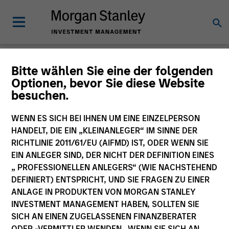
Morgan Stanley
Bitte wählen Sie eine der folgenden
Optionen, bevor Sie diese Website
Investment Funds
besuchen.
Änderung des Fondsvehikels
WENN ES SICH BEI IHNEN UM EINE EINZELPERSON
HANDELT, DIE EIN „KLEINANLEGER“ IM SINNE DER
RICHTLINIE 2011/61/EU (AIFMD) IST, ODER WENN SIE
EIN ANLEGER SIND, DER NICHT DER DEFINITION EINES
„ PROFESSIONELLEN ANLEGERS“ (WIE NACHSTEHEND
DEFINIERT) ENTSPRICHT, UND SIE FRAGEN ZU EINER
ANLAGE IN PRODUKTEN VON MORGAN STANLEY
INVESTMENT MANAGEMENT HABEN, SOLLTEN SIE
SICH AN EINEN ZUGELASSENEN FINANZBERATER
Dieses Dokument ist ein Marketingdokument.
ODER -VERMITTLER WENDEN. WENN SIE SICH AN