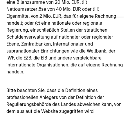
eine Bilanzsumme von 20 Mio. EUR, (ii)
Vergleichszwecken zu einer Kategorie zusammengefasst.
Nettoumsatzerlöse von 40 Mio. EUR oder (iii)
Das Rating wird anhand der Morningstar Risk-Adjusted
Return (MRAR) berechnet, eine Kennzahl, die die
Eigenmittel von 2 Mio. EUR, das für eigene Rechnung
Schwankungen der monatlichen Überschussrendite eines
handelt; oder (c) eine nationale oder regionale
verwalteten Produkts berücksichtigt. Dabei wird
Regierung, einschließlich Stellen der staatlichen
besonderes Gewicht auf die negativen
Performanceschwankungen und eine beständige
Schuldenverwaltung auf nationaler oder regionaler
Wertentwicklung gelegt. Die besten 10% der Produkte in
Ebene, Zentralbanken, internationaler und
jeder Kategorie erhalten 5 Sterne, die nächsten 22,5% 4
supranationaler Einrichtungen wie die Weltbank, der
Sterne, die nächsten 35% 3 Sterne, die nächsten 22,5% 2
IWF, die EZB, die EIB und andere vergleichbare
Sterne und die unteren 10% 1 Stern. Das Morningstar-
Gesamtrating für ein verwaltetes Produkt ergibt sich aus
internationale Organisationen, die auf eigene Rechnung
dem gewichteten Durchschnitt der Morningstar-Ratings
handeln.
über drei, fünf und zehn Jahre (sofern vorhanden). Die
Gewichtungen sind: 100% Drei-Jahres-Rating für
Gesamtrenditen von 36–59 Monaten, 60% Fünf-Jahres-
Bitte beachten Sie, dass die Definition eines
Rating/40% Drei-Jahres-Rating für Gesamtrenditen von 60–
professionellen Anlegers von der Definition der
119 Monaten und 50% Zehn-Jahres-Rating/30% Fünf-
Jahres-Rating/20% Drei-Jahres-Rating für Gesamtrenditen
Regulierungsbehörde des Landes abweichen kann, von
von mindestens 120 Monaten. Zwar scheint die Formel für
dem aus auf die Website zugegriffen wird.
das Zehn-Jahres-Gesamtrating den Zehn-Jahres-Zeitraum
am stärksten zu gewichten, jedoch wirkt sich der jüngste
Drei-Jahres-Zeitraum am stärksten aus, da er in alle drei