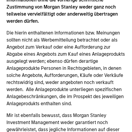
Hongkong den Abschnitt „Zusätzliche Informationen für
Anleger aus Hongkong“ im Verkaufsprospekt beachten.
Zustimmung von Morgan Stanley weder ganz noch
Deutschsprachige Exemplare des Verkaufsprospekts, des
teilweise vervielfältigt oder anderweitig übertragen
KID oder des KIID, der Statuten der Gesellschaft und der
werden dürfen.
Jahres- und Halbjahresberichte sowie zusätzliche
Informationen sind kostenlos bei der Schweizer Vertretung
Die hierin enthaltenen Informationen bzw. Meinungen
erhältlich. Die Schweizer Vertretung ist Carnegie Fund
sollten nicht als Werbemitteilung betrachtet oder als
Services S.A., 11, rue du Général-Dufour, 1204 Genf,
Schweiz. Die Schweizer Zahlstelle ist Banque Cantonale
Angebot zum Verkauf oder eine Aufforderung zur
de Genève, 17, quai de l’Ile, 1204 Genf, Schweiz.
Abgabe eines Angebots zum Kauf eines Anlageprodukts
ausgelegt werden; ebenso dürfen derartige
Beendet die Verwaltungsgesellschaft des entsprechenden
Fonds ihre Vereinbarung zur Vermarktung dieses Fonds in
Anlageprodukte Personen in Rechtsgebieten, in denen
einem Land des EWR, in dem dieser für den Verkauf
solche Angebote, Aufforderungen, Käufe oder Verkäufe
registriert ist, so geschieht dies in Übereinstimmung mit
rechtswidrig sind, weder angeboten noch verkauft
den OGAW-Vorschriften.
werden. Alle Anlageprodukte unterliegen spezifischen
Mit dem Fonds verbundene Begriffe und
Anlagebeschränkungen, die im Prospekt des jeweiligen
Begriffsbestimmungen können Sie unserer Seite mit
Anlageprodukts enthalten sind.
dem
Glossar
entnehmen.
Mir ist ebenfalls bewusst, dass Morgan Stanley
Performanceangaben werden auf Basis der
Investment Management weder garantiert noch
Nettoinventarwerte (NAV) und abzüglich Gebühren
berechnet. Provisionen und Kosten, die bei der Ausgabe
gewährleistet, dass jegliche Informationen auf dieser