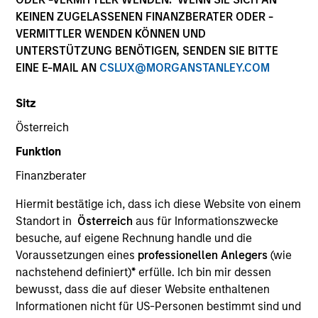
Die Wertentwicklung in der Vergangenheit ist kein
KEINEN ZUGELASSENEN FINANZBERATER ODER -
verlässlicher Indikator für die künftige Wertentwicklung.
VERMITTLER WENDEN KÖNNEN UND
Die Rendite kann infolge von Währungsschwankungen
UNTERSTÜTZUNG BENÖTIGEN, SENDEN SIE BITTE
steigen oder sinken. Alle Performanceangaben werden auf
EINE E-MAIL AN
CSLUX@MORGANSTANLEY.COM
Basis der Nettoinventarwerte (NIW) berechnet. Alle
Performance- und Index-Daten stammen von Morgan
Stanley Investment Management.
Sitz
Klicken Sie auf den Fondsnamen, um Informationen über
Österreich
die Renditen des Kalenderjahres zu erhalten.
Funktion
Finanzberater
Hiermit bestätige ich, dass ich diese Website von einem
Standort in
Österreich
aus für Informationszwecke
besuche, auf eigene Rechnung handle und die
*Basiswährung des Fonds
Voraussetzungen eines
professionellen Anlegers
(wie
Dieses Material enthält Informationen über die Teilfonds
nachstehend definiert)
*
erfülle. Ich bin mir dessen
von Morgan Stanley Investment Funds, einer in Luxemburg
bewusst, dass die auf dieser Website enthaltenen
ansässigen SICAV (Société d’Investissement à Capital
Variable). (die „Gesellschaft“), die im Großherzogtum
Informationen nicht für US-Personen bestimmt sind und