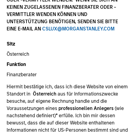
Die Wertentwicklung in der Vergangenheit ist kein
KEINEN ZUGELASSENEN FINANZBERATER ODER -
verlässlicher Indikator für die künftige Wertentwicklung.
VERMITTLER WENDEN KÖNNEN UND
Die Rendite kann infolge von Währungsschwankungen
UNTERSTÜTZUNG BENÖTIGEN, SENDEN SIE BITTE
steigen oder sinken. Alle Performanceangaben werden auf
EINE E-MAIL AN
CSLUX@MORGANSTANLEY.COM
Basis der Nettoinventarwerte (NIW) berechnet. Alle
Performance- und Index-Daten stammen von Morgan
Stanley Investment Management.
Sitz
Klicken Sie auf den Fondsnamen, um Informationen über
Österreich
die Renditen des Kalenderjahres zu erhalten.
Funktion
Finanzberater
Hiermit bestätige ich, dass ich diese Website von einem
Standort in
Österreich
aus für Informationszwecke
besuche, auf eigene Rechnung handle und die
*Basiswährung des Fonds
Voraussetzungen eines
professionellen Anlegers
(wie
Dieses Material enthält Informationen über die Teilfonds
nachstehend definiert)
*
erfülle. Ich bin mir dessen
von Morgan Stanley Investment Funds, einer in Luxemburg
bewusst, dass die auf dieser Website enthaltenen
ansässigen SICAV (Société d’Investissement à Capital
Variable). (die „Gesellschaft“), die im Großherzogtum
Informationen nicht für US-Personen bestimmt sind und