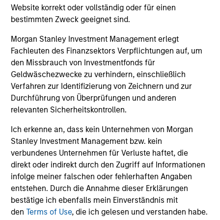
und der Rücknahme von Anteilen anfallen, werden nicht
Website korrekt oder vollständig oder für einen
berücksichtigt. Alle Performance- und Index-Daten
bestimmten Zweck geeignet sind.
stammen von Morgan Stanley Investment Management
Limited („MSIM Ltd.”).
Morgan Stanley Investment Management erlegt
Der Wert der Anlagen und der mit ihnen erzielten Erträge
Fachleuten des Finanzsektors Verpflichtungen auf, um
können sowohl steigen als auch fallen. Es ist daher
den Missbrauch von Investmentfonds für
möglich, dass Anleger das ursprünglich investierte Kapital
Geldwäschezwecke zu verhindern, einschließlich
nicht in voller Höhe zurückerhalten.
Verfahren zur Identifizierung von Zeichnern und zur
Die Performance versteht sich nach Abzug der Gebühren.
Durchführung von Überprüfungen und anderen
Die Angaben zur Performance des laufenden Jahres sind
relevanten Sicherheitskontrollen.
nicht annualisiert. Die Performance von anderen
Anteilsklassen (sofern angeboten) kann abweichen. Setzen
Ich erkenne an, dass kein Unternehmen von Morgan
Sie sich bitte gründlich mit den Anlagezielen und -risiken
sowie den Kosten und Gebühren des Fonds auseinander,
Stanley Investment Management bzw. kein
bevor Sie eine Anlageentscheidung treffen.
verbundenes Unternehmen für Verluste haftet, die
direkt oder indirekt durch den Zugriff auf Informationen
Der Einsatz von Fremdkapital erhöht die Risiken, so dass
infolge meiner falschen oder fehlerhaften Angaben
eine relativ kleine Bewegung im Wert einer Anlage zu einer
unverhältnismäßig großen Bewegung, sowohl im negativen
entstehen. Durch die Annahme dieser Erklärungen
als auch im positiven Sinne, im Wert dieser Anlage und
bestätige ich ebenfalls mein Einverständnis mit
damit auch im Wert des Fonds führen kann.
den
Terms of Use
, die ich gelesen und verstanden habe.