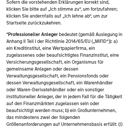
Die auf dieser Webseite verfügbaren Unterlagen beziehen
Sofern die vorstehenden Erklärungen korrekt sind,
sich auf mehrere Teilfonds der Morgan Stanley Investment
klicken Sie bitte auf „Ich stimme zu“, um fortzufahren;
Management Funds-Reihe. Bitte beachten Sie, dass nicht
klicken Sie andernfalls auf „Ich lehne ab“, um zur
alle Teilfonds in allen Ländern verfügbar sind und Teilfonds
Startseite zurückzukehren.
nicht für Personen mit Wohnsitz in Ländern verfügbar sind,
in denen die Weitergabe bzw. Verfügbarkeit des Materials
den jeweils geltenden Gesetzen oder Vorschriften
*
Professioneller Anleger
bedeutet (gemäß Auslegung in
zuwiderlaufen würde.
Anhang II Teil I der Richtlinie 2014/65/EU („MiFID“)): a)
ein Kreditinstitut, eine Wertpapierfirma, ein
Je höher die Kategorie (1-7), desto höher ist der mögliche
Ertrag, aber auch das Risiko, den ursprünglich angelegten
zugelassenes oder beaufsichtigtes Finanzinstitut, eine
Betrag zu verlieren. Kategorie 1 bedeutet nicht, dass es sich
Versicherungsgesellschaft, ein Organismus für
um eine risikofreie Anlage handelt. Bitte beachten Sie die
gemeinsame Anlagen oder dessen
BasisInformationsBlatt („BIB“) des Fonds unter Ressourcen,
Verwaltungsgesellschaft, ein Pensionsfonds oder
die Risikoeinstufungen und -hinweise für die einzelnen
Anlageklassen enthalten.
dessen Verwaltungsgesellschaft, ein Warenhändler
oder Waren-Derivatehändler oder ein sonstiger
1
Das
Morningstar Rating™
(Sterne-Rating) für Fonds wird
institutioneller Anleger, der in jedem Fall für die Tätigkeit
für Vermögensverwaltungsprodukte (wie Investmentfonds,
auf den Finanzmärkten zugelassen sein oder
Variable-Annuity- und Variable-Life-Unterkonten (variable
beaufsichtigt werden muss; b) ein Großunternehmen,
Renten- und Lebensversicherung), börsennotierte Fonds,
geschlossene Fonds und separate Konten) berechnet, die
das mindestens zwei der folgenden
seit mindestens drei Jahren existieren. Börsennotierte
Größenanforderungen auf Unternehmensbasis erfüllt: (i)
Fonds und offene Investmentfonds werden zu