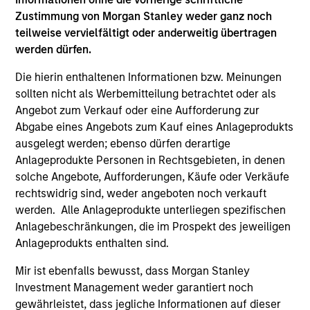
Hongkong den Abschnitt „Zusätzliche Informationen für
Anleger aus Hongkong“ im Verkaufsprospekt beachten.
Zustimmung von Morgan Stanley weder ganz noch
Deutschsprachige Exemplare des Verkaufsprospekts, des
teilweise vervielfältigt oder anderweitig übertragen
KID oder des KIID, der Statuten der Gesellschaft und der
werden dürfen.
Jahres- und Halbjahresberichte sowie zusätzliche
Informationen sind kostenlos bei der Schweizer Vertretung
Die hierin enthaltenen Informationen bzw. Meinungen
erhältlich. Die Schweizer Vertretung ist Carnegie Fund
sollten nicht als Werbemitteilung betrachtet oder als
Services S.A., 11, rue du Général-Dufour, 1204 Genf,
Schweiz. Die Schweizer Zahlstelle ist Banque Cantonale
Angebot zum Verkauf oder eine Aufforderung zur
de Genève, 17, quai de l’Ile, 1204 Genf, Schweiz.
Abgabe eines Angebots zum Kauf eines Anlageprodukts
ausgelegt werden; ebenso dürfen derartige
Beendet die Verwaltungsgesellschaft des entsprechenden
Fonds ihre Vereinbarung zur Vermarktung dieses Fonds in
Anlageprodukte Personen in Rechtsgebieten, in denen
einem Land des EWR, in dem dieser für den Verkauf
solche Angebote, Aufforderungen, Käufe oder Verkäufe
registriert ist, so geschieht dies in Übereinstimmung mit
rechtswidrig sind, weder angeboten noch verkauft
den OGAW-Vorschriften.
werden. Alle Anlageprodukte unterliegen spezifischen
Mit dem Fonds verbundene Begriffe und
Anlagebeschränkungen, die im Prospekt des jeweiligen
Begriffsbestimmungen können Sie unserer Seite mit
Anlageprodukts enthalten sind.
dem
Glossar
entnehmen.
Mir ist ebenfalls bewusst, dass Morgan Stanley
Performanceangaben werden auf Basis der
Investment Management weder garantiert noch
Nettoinventarwerte (NAV) und abzüglich Gebühren
berechnet. Provisionen und Kosten, die bei der Ausgabe
gewährleistet, dass jegliche Informationen auf dieser