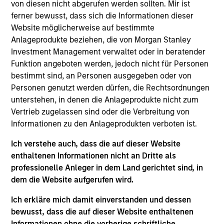
Luxemburg als Organismus für gemeinsame Anlagen
von diesen nicht abgerufen werden sollten. Mir ist
gemäß Teil 1 des Gesetzes vom 17. Dezember 2010 in
ferner bewusst, dass sich die Informationen dieser
seiner geänderten Fassung registriert ist. Die Gesellschaft
Website möglicherweise auf bestimmte
ist ein Organismus für gemeinsame Anlagen in
Wertpapieren („OGAW“).
Anlageprodukte beziehen, die von Morgan Stanley
Investment Management verwaltet oder in beratender
Anträge auf Anteile an den Teilfonds sollten erst gestellt
Funktion angeboten werden, jedoch nicht für Personen
werden, wenn der aktuelle Verkaufsprospekt, das Key
Information Document („KID“) oder das Key Investor
bestimmt sind, an Personen ausgegeben oder von
Information Document („KIID“), der Jahres- und
Personen genutzt werden dürfen, die Rechtsordnungen
Halbjahresbericht („Angebotsunterlagen“) oder andere
unterstehen, in denen die Anlageprodukte nicht zum
Dokumente, die in Ihrer Nähe online unter
Vertrieb zugelassen sind oder die Verbreitung von
https://www.morganstanley.com/im/msinvf/index.html
Informationen zu den Anlageprodukten verboten ist.
verfügbar sind oder kostenlos beim Geschäftssitz von
Morgan Stanley Investment Funds, European Bank and
Business Centre, 6B route de Trèves, L-2633
Ich verstehe auch, dass die auf dieser Website
Senningerberg, R.C.S. Luxemburg B 29 192, erhältlich.
enthaltenen Informationen nicht an Dritte als
professionelle Anleger in dem Land gerichtet sind, in
Informationen in Bezug auf Nachhaltigkeitsaspekte des
dem die Website aufgerufen wird.
Fonds und die Zusammenfassung der Anlegerrechte
finden Sie auf der oben erwähnten Webseite.
Ich erkläre mich damit einverstanden und dessen
Italienische Anleger sollten darüber hinaus das
bewusst, dass die auf dieser Website enthaltenen
„Erweiterte Zeichnungsformular“ und alle Anleger aus
Informationen ohne die vorherige schriftliche