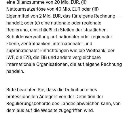
eine Bilanzsumme von 20 Mio. EUR, (ii)
Vergleichszwecken zu einer Kategorie zusammengefasst.
Nettoumsatzerlöse von 40 Mio. EUR oder (iii)
Das Rating wird anhand der Morningstar Risk-Adjusted
Return (MRAR) berechnet, eine Kennzahl, die die
Eigenmittel von 2 Mio. EUR, das für eigene Rechnung
Schwankungen der monatlichen Überschussrendite eines
handelt; oder (c) eine nationale oder regionale
verwalteten Produkts berücksichtigt. Dabei wird
Regierung, einschließlich Stellen der staatlichen
besonderes Gewicht auf die negativen
Performanceschwankungen und eine beständige
Schuldenverwaltung auf nationaler oder regionaler
Wertentwicklung gelegt. Die besten 10% der Produkte in
Ebene, Zentralbanken, internationaler und
jeder Kategorie erhalten 5 Sterne, die nächsten 22,5% 4
supranationaler Einrichtungen wie die Weltbank, der
Sterne, die nächsten 35% 3 Sterne, die nächsten 22,5% 2
IWF, die EZB, die EIB und andere vergleichbare
Sterne und die unteren 10% 1 Stern. Das Morningstar-
Gesamtrating für ein verwaltetes Produkt ergibt sich aus
internationale Organisationen, die auf eigene Rechnung
dem gewichteten Durchschnitt der Morningstar-Ratings
handeln.
über drei, fünf und zehn Jahre (sofern vorhanden). Die
Gewichtungen sind: 100% Drei-Jahres-Rating für
Gesamtrenditen von 36–59 Monaten, 60% Fünf-Jahres-
Bitte beachten Sie, dass die Definition eines
Rating/40% Drei-Jahres-Rating für Gesamtrenditen von 60–
professionellen Anlegers von der Definition der
119 Monaten und 50% Zehn-Jahres-Rating/30% Fünf-
Jahres-Rating/20% Drei-Jahres-Rating für Gesamtrenditen
Regulierungsbehörde des Landes abweichen kann, von
von mindestens 120 Monaten. Zwar scheint die Formel für
dem aus auf die Website zugegriffen wird.
das Zehn-Jahres-Gesamtrating den Zehn-Jahres-Zeitraum
am stärksten zu gewichten, jedoch wirkt sich der jüngste
Drei-Jahres-Zeitraum am stärksten aus, da er in alle drei