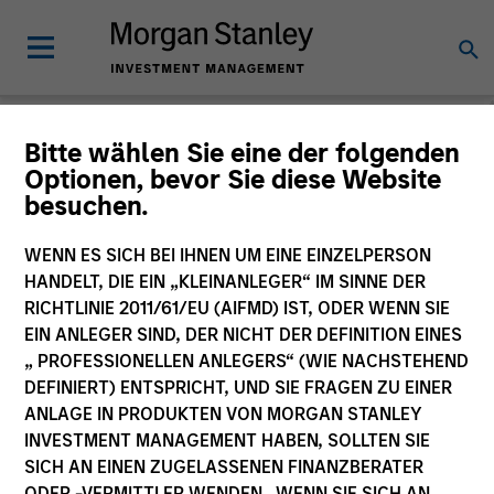
Morgan Stanley
Bitte wählen Sie eine der folgenden
Optionen, bevor Sie diese Website
Investment Funds
besuchen.
Änderung des Fondsvehikels
WENN ES SICH BEI IHNEN UM EINE EINZELPERSON
HANDELT, DIE EIN „KLEINANLEGER“ IM SINNE DER
RICHTLINIE 2011/61/EU (AIFMD) IST, ODER WENN SIE
EIN ANLEGER SIND, DER NICHT DER DEFINITION EINES
„ PROFESSIONELLEN ANLEGERS“ (WIE NACHSTEHEND
DEFINIERT) ENTSPRICHT, UND SIE FRAGEN ZU EINER
ANLAGE IN PRODUKTEN VON MORGAN STANLEY
INVESTMENT MANAGEMENT HABEN, SOLLTEN SIE
SICH AN EINEN ZUGELASSENEN FINANZBERATER
Dieses Dokument ist ein Marketingdokument.
ODER -VERMITTLER WENDEN. WENN SIE SICH AN