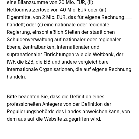
eine Bilanzsumme von 20 Mio. EUR, (ii)
Vergleichszwecken zu einer Kategorie zusammengefasst.
Nettoumsatzerlöse von 40 Mio. EUR oder (iii)
Das Rating wird anhand der Morningstar Risk-Adjusted
Return (MRAR) berechnet, eine Kennzahl, die die
Eigenmittel von 2 Mio. EUR, das für eigene Rechnung
Schwankungen der monatlichen Überschussrendite eines
handelt; oder (c) eine nationale oder regionale
verwalteten Produkts berücksichtigt. Dabei wird
Regierung, einschließlich Stellen der staatlichen
besonderes Gewicht auf die negativen
Performanceschwankungen und eine beständige
Schuldenverwaltung auf nationaler oder regionaler
Wertentwicklung gelegt. Die besten 10% der Produkte in
Ebene, Zentralbanken, internationaler und
jeder Kategorie erhalten 5 Sterne, die nächsten 22,5% 4
supranationaler Einrichtungen wie die Weltbank, der
Sterne, die nächsten 35% 3 Sterne, die nächsten 22,5% 2
IWF, die EZB, die EIB und andere vergleichbare
Sterne und die unteren 10% 1 Stern. Das Morningstar-
Gesamtrating für ein verwaltetes Produkt ergibt sich aus
internationale Organisationen, die auf eigene Rechnung
dem gewichteten Durchschnitt der Morningstar-Ratings
handeln.
über drei, fünf und zehn Jahre (sofern vorhanden). Die
Gewichtungen sind: 100% Drei-Jahres-Rating für
Gesamtrenditen von 36–59 Monaten, 60% Fünf-Jahres-
Bitte beachten Sie, dass die Definition eines
Rating/40% Drei-Jahres-Rating für Gesamtrenditen von 60–
professionellen Anlegers von der Definition der
119 Monaten und 50% Zehn-Jahres-Rating/30% Fünf-
Jahres-Rating/20% Drei-Jahres-Rating für Gesamtrenditen
Regulierungsbehörde des Landes abweichen kann, von
von mindestens 120 Monaten. Zwar scheint die Formel für
dem aus auf die Website zugegriffen wird.
das Zehn-Jahres-Gesamtrating den Zehn-Jahres-Zeitraum
am stärksten zu gewichten, jedoch wirkt sich der jüngste
Drei-Jahres-Zeitraum am stärksten aus, da er in alle drei