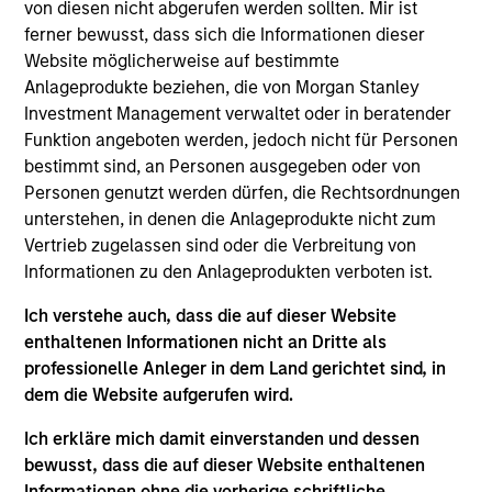
Luxemburg als Organismus für gemeinsame Anlagen
von diesen nicht abgerufen werden sollten. Mir ist
gemäß Teil 1 des Gesetzes vom 17. Dezember 2010 in
ferner bewusst, dass sich die Informationen dieser
seiner geänderten Fassung registriert ist. Die Gesellschaft
Website möglicherweise auf bestimmte
ist ein Organismus für gemeinsame Anlagen in
Wertpapieren („OGAW“).
Anlageprodukte beziehen, die von Morgan Stanley
Investment Management verwaltet oder in beratender
Anträge auf Anteile an den Teilfonds sollten erst gestellt
Funktion angeboten werden, jedoch nicht für Personen
werden, wenn der aktuelle Verkaufsprospekt, das Key
Information Document („KID“) oder das Key Investor
bestimmt sind, an Personen ausgegeben oder von
Information Document („KIID“), der Jahres- und
Personen genutzt werden dürfen, die Rechtsordnungen
Halbjahresbericht („Angebotsunterlagen“) oder andere
unterstehen, in denen die Anlageprodukte nicht zum
Dokumente, die in Ihrer Nähe online unter
Vertrieb zugelassen sind oder die Verbreitung von
https://www.morganstanley.com/im/msinvf/index.html
Informationen zu den Anlageprodukten verboten ist.
verfügbar sind oder kostenlos beim Geschäftssitz von
Morgan Stanley Investment Funds, European Bank and
Business Centre, 6B route de Trèves, L-2633
Ich verstehe auch, dass die auf dieser Website
Senningerberg, R.C.S. Luxemburg B 29 192, erhältlich.
enthaltenen Informationen nicht an Dritte als
professionelle Anleger in dem Land gerichtet sind, in
Informationen in Bezug auf Nachhaltigkeitsaspekte des
dem die Website aufgerufen wird.
Fonds und die Zusammenfassung der Anlegerrechte
finden Sie auf der oben erwähnten Webseite.
Ich erkläre mich damit einverstanden und dessen
Italienische Anleger sollten darüber hinaus das
bewusst, dass die auf dieser Website enthaltenen
„Erweiterte Zeichnungsformular“ und alle Anleger aus
Informationen ohne die vorherige schriftliche