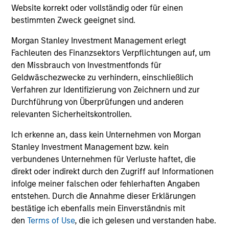
und der Rücknahme von Anteilen anfallen, werden nicht
Website korrekt oder vollständig oder für einen
berücksichtigt. Alle Performance- und Index-Daten
bestimmten Zweck geeignet sind.
stammen von Morgan Stanley Investment Management
Limited („MSIM Ltd.”).
Morgan Stanley Investment Management erlegt
Der Wert der Anlagen und der mit ihnen erzielten Erträge
Fachleuten des Finanzsektors Verpflichtungen auf, um
können sowohl steigen als auch fallen. Es ist daher
den Missbrauch von Investmentfonds für
möglich, dass Anleger das ursprünglich investierte Kapital
Geldwäschezwecke zu verhindern, einschließlich
nicht in voller Höhe zurückerhalten.
Verfahren zur Identifizierung von Zeichnern und zur
Die Performance versteht sich nach Abzug der Gebühren.
Durchführung von Überprüfungen und anderen
Die Angaben zur Performance des laufenden Jahres sind
relevanten Sicherheitskontrollen.
nicht annualisiert. Die Performance von anderen
Anteilsklassen (sofern angeboten) kann abweichen. Setzen
Ich erkenne an, dass kein Unternehmen von Morgan
Sie sich bitte gründlich mit den Anlagezielen und -risiken
sowie den Kosten und Gebühren des Fonds auseinander,
Stanley Investment Management bzw. kein
bevor Sie eine Anlageentscheidung treffen.
verbundenes Unternehmen für Verluste haftet, die
direkt oder indirekt durch den Zugriff auf Informationen
Der Einsatz von Fremdkapital erhöht die Risiken, so dass
infolge meiner falschen oder fehlerhaften Angaben
eine relativ kleine Bewegung im Wert einer Anlage zu einer
unverhältnismäßig großen Bewegung, sowohl im negativen
entstehen. Durch die Annahme dieser Erklärungen
als auch im positiven Sinne, im Wert dieser Anlage und
bestätige ich ebenfalls mein Einverständnis mit
damit auch im Wert des Fonds führen kann.
den
Terms of Use
, die ich gelesen und verstanden habe.