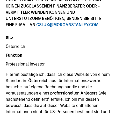
Die Wertentwicklung in der Vergangenheit ist kein
KEINEN ZUGELASSENEN FINANZBERATER ODER -
verlässlicher Indikator für die künftige Wertentwicklung.
VERMITTLER WENDEN KÖNNEN UND
Die Rendite kann infolge von Währungsschwankungen
UNTERSTÜTZUNG BENÖTIGEN, SENDEN SIE BITTE
steigen oder sinken. Alle Performanceangaben werden auf
EINE E-MAIL AN
CSLUX@MORGANSTANLEY.COM
Basis der Nettoinventarwerte (NIW) berechnet. Alle
Performance- und Index-Daten stammen von Morgan
Stanley Investment Management.
Sitz
Klicken Sie auf den Fondsnamen, um Informationen über
Österreich
die Renditen des Kalenderjahres zu erhalten.
Funktion
Professional Investor
Hiermit bestätige ich, dass ich diese Website von einem
Standort in
Österreich
aus für Informationszwecke
besuche, auf eigene Rechnung handle und die
*Basiswährung des Fonds
Voraussetzungen eines
professionellen Anlegers
(wie
Dieses Material enthält Informationen über die Teilfonds
nachstehend definiert)
*
erfülle. Ich bin mir dessen
von Morgan Stanley Investment Funds, einer in Luxemburg
bewusst, dass die auf dieser Website enthaltenen
ansässigen SICAV (Société d’Investissement à Capital
Variable). (die „Gesellschaft“), die im Großherzogtum
Informationen nicht für US-Personen bestimmt sind und