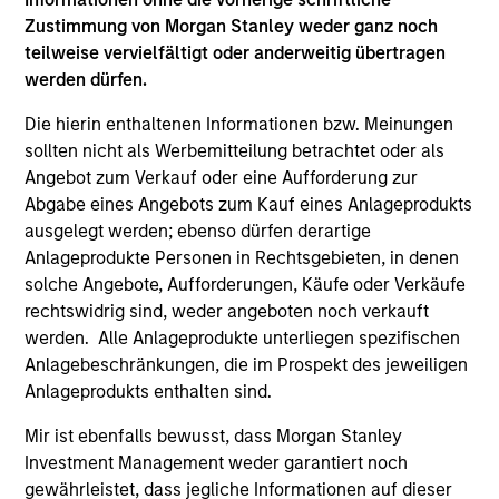
Hongkong den Abschnitt „Zusätzliche Informationen für
Anleger aus Hongkong“ im Verkaufsprospekt beachten.
Zustimmung von Morgan Stanley weder ganz noch
Deutschsprachige Exemplare des Verkaufsprospekts, des
teilweise vervielfältigt oder anderweitig übertragen
KID oder des KIID, der Statuten der Gesellschaft und der
werden dürfen.
Jahres- und Halbjahresberichte sowie zusätzliche
Informationen sind kostenlos bei der Schweizer Vertretung
Die hierin enthaltenen Informationen bzw. Meinungen
erhältlich. Die Schweizer Vertretung ist Carnegie Fund
sollten nicht als Werbemitteilung betrachtet oder als
Services S.A., 11, rue du Général-Dufour, 1204 Genf,
Schweiz. Die Schweizer Zahlstelle ist Banque Cantonale
Angebot zum Verkauf oder eine Aufforderung zur
de Genève, 17, quai de l’Ile, 1204 Genf, Schweiz.
Abgabe eines Angebots zum Kauf eines Anlageprodukts
ausgelegt werden; ebenso dürfen derartige
Beendet die Verwaltungsgesellschaft des entsprechenden
Fonds ihre Vereinbarung zur Vermarktung dieses Fonds in
Anlageprodukte Personen in Rechtsgebieten, in denen
einem Land des EWR, in dem dieser für den Verkauf
solche Angebote, Aufforderungen, Käufe oder Verkäufe
registriert ist, so geschieht dies in Übereinstimmung mit
rechtswidrig sind, weder angeboten noch verkauft
den OGAW-Vorschriften.
werden. Alle Anlageprodukte unterliegen spezifischen
Mit dem Fonds verbundene Begriffe und
Anlagebeschränkungen, die im Prospekt des jeweiligen
Begriffsbestimmungen können Sie unserer Seite mit
Anlageprodukts enthalten sind.
dem
Glossar
entnehmen.
Mir ist ebenfalls bewusst, dass Morgan Stanley
Performanceangaben werden auf Basis der
Investment Management weder garantiert noch
Nettoinventarwerte (NAV) und abzüglich Gebühren
berechnet. Provisionen und Kosten, die bei der Ausgabe
gewährleistet, dass jegliche Informationen auf dieser