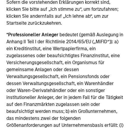
Die auf dieser Webseite verfügbaren Unterlagen beziehen
Sofern die vorstehenden Erklärungen korrekt sind,
sich auf mehrere Teilfonds der Morgan Stanley Investment
klicken Sie bitte auf „Ich stimme zu“, um fortzufahren;
Management Funds-Reihe. Bitte beachten Sie, dass nicht
klicken Sie andernfalls auf „Ich lehne ab“, um zur
alle Teilfonds in allen Ländern verfügbar sind und Teilfonds
Startseite zurückzukehren.
nicht für Personen mit Wohnsitz in Ländern verfügbar sind,
in denen die Weitergabe bzw. Verfügbarkeit des Materials
den jeweils geltenden Gesetzen oder Vorschriften
*
Professioneller Anleger
bedeutet (gemäß Auslegung in
zuwiderlaufen würde.
Anhang II Teil I der Richtlinie 2014/65/EU („MiFID“)): a)
ein Kreditinstitut, eine Wertpapierfirma, ein
Je höher die Kategorie (1-7), desto höher ist der mögliche
Ertrag, aber auch das Risiko, den ursprünglich angelegten
zugelassenes oder beaufsichtigtes Finanzinstitut, eine
Betrag zu verlieren. Kategorie 1 bedeutet nicht, dass es sich
Versicherungsgesellschaft, ein Organismus für
um eine risikofreie Anlage handelt. Bitte beachten Sie die
gemeinsame Anlagen oder dessen
BasisInformationsBlatt („BIB“) des Fonds unter Ressourcen,
Verwaltungsgesellschaft, ein Pensionsfonds oder
die Risikoeinstufungen und -hinweise für die einzelnen
Anlageklassen enthalten.
dessen Verwaltungsgesellschaft, ein Warenhändler
oder Waren-Derivatehändler oder ein sonstiger
1
Das
Morningstar Rating™
(Sterne-Rating) für Fonds wird
institutioneller Anleger, der in jedem Fall für die Tätigkeit
für Vermögensverwaltungsprodukte (wie Investmentfonds,
auf den Finanzmärkten zugelassen sein oder
Variable-Annuity- und Variable-Life-Unterkonten (variable
beaufsichtigt werden muss; b) ein Großunternehmen,
Renten- und Lebensversicherung), börsennotierte Fonds,
geschlossene Fonds und separate Konten) berechnet, die
das mindestens zwei der folgenden
seit mindestens drei Jahren existieren. Börsennotierte
Größenanforderungen auf Unternehmensbasis erfüllt: (i)
Fonds und offene Investmentfonds werden zu