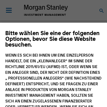
Morgan Stanley
Bitte wählen Sie eine der folgenden
Optionen, bevor Sie diese Website
Investment Funds
besuchen.
Änderung des Fondsvehikels
WENN ES SICH BEI IHNEN UM EINE EINZELPERSON
HANDELT, DIE EIN „KLEINANLEGER“ IM SINNE DER
RICHTLINIE 2011/61/EU (AIFMD) IST, ODER WENN SIE
EIN ANLEGER SIND, DER NICHT DER DEFINITION EINES
„ PROFESSIONELLEN ANLEGERS“ (WIE NACHSTEHEND
DEFINIERT) ENTSPRICHT, UND SIE FRAGEN ZU EINER
ANLAGE IN PRODUKTEN VON MORGAN STANLEY
INVESTMENT MANAGEMENT HABEN, SOLLTEN SIE
SICH AN EINEN ZUGELASSENEN FINANZBERATER
Dieses Dokument ist ein Marketingdokument.
ODER -VERMITTLER WENDEN. WENN SIE SICH AN