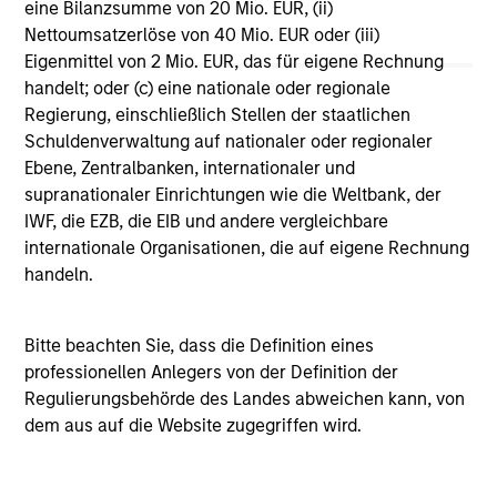
eine Bilanzsumme von 20 Mio. EUR, (ii)
Vergleichszwecken zu einer Kategorie zusammengefasst.
Nettoumsatzerlöse von 40 Mio. EUR oder (iii)
Das Rating wird anhand der Morningstar Risk-Adjusted
Return (MRAR) berechnet, eine Kennzahl, die die
Eigenmittel von 2 Mio. EUR, das für eigene Rechnung
Schwankungen der monatlichen Überschussrendite eines
handelt; oder (c) eine nationale oder regionale
verwalteten Produkts berücksichtigt. Dabei wird
Regierung, einschließlich Stellen der staatlichen
besonderes Gewicht auf die negativen
Performanceschwankungen und eine beständige
Schuldenverwaltung auf nationaler oder regionaler
Wertentwicklung gelegt. Die besten 10% der Produkte in
Ebene, Zentralbanken, internationaler und
jeder Kategorie erhalten 5 Sterne, die nächsten 22,5% 4
supranationaler Einrichtungen wie die Weltbank, der
Sterne, die nächsten 35% 3 Sterne, die nächsten 22,5% 2
IWF, die EZB, die EIB und andere vergleichbare
Sterne und die unteren 10% 1 Stern. Das Morningstar-
Gesamtrating für ein verwaltetes Produkt ergibt sich aus
internationale Organisationen, die auf eigene Rechnung
dem gewichteten Durchschnitt der Morningstar-Ratings
handeln.
über drei, fünf und zehn Jahre (sofern vorhanden). Die
Gewichtungen sind: 100% Drei-Jahres-Rating für
Gesamtrenditen von 36–59 Monaten, 60% Fünf-Jahres-
Bitte beachten Sie, dass die Definition eines
Rating/40% Drei-Jahres-Rating für Gesamtrenditen von 60–
professionellen Anlegers von der Definition der
119 Monaten und 50% Zehn-Jahres-Rating/30% Fünf-
Jahres-Rating/20% Drei-Jahres-Rating für Gesamtrenditen
Regulierungsbehörde des Landes abweichen kann, von
von mindestens 120 Monaten. Zwar scheint die Formel für
dem aus auf die Website zugegriffen wird.
das Zehn-Jahres-Gesamtrating den Zehn-Jahres-Zeitraum
am stärksten zu gewichten, jedoch wirkt sich der jüngste
Drei-Jahres-Zeitraum am stärksten aus, da er in alle drei