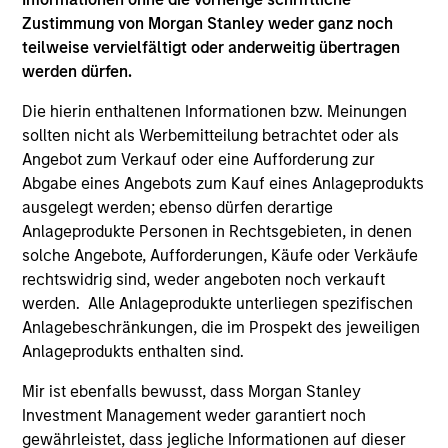
Hongkong den Abschnitt „Zusätzliche Informationen für
Anleger aus Hongkong“ im Verkaufsprospekt beachten.
Zustimmung von Morgan Stanley weder ganz noch
Deutschsprachige Exemplare des Verkaufsprospekts, des
teilweise vervielfältigt oder anderweitig übertragen
KID oder des KIID, der Statuten der Gesellschaft und der
werden dürfen.
Jahres- und Halbjahresberichte sowie zusätzliche
Informationen sind kostenlos bei der Schweizer Vertretung
Die hierin enthaltenen Informationen bzw. Meinungen
erhältlich. Die Schweizer Vertretung ist Carnegie Fund
sollten nicht als Werbemitteilung betrachtet oder als
Services S.A., 11, rue du Général-Dufour, 1204 Genf,
Schweiz. Die Schweizer Zahlstelle ist Banque Cantonale
Angebot zum Verkauf oder eine Aufforderung zur
de Genève, 17, quai de l’Ile, 1204 Genf, Schweiz.
Abgabe eines Angebots zum Kauf eines Anlageprodukts
ausgelegt werden; ebenso dürfen derartige
Beendet die Verwaltungsgesellschaft des entsprechenden
Fonds ihre Vereinbarung zur Vermarktung dieses Fonds in
Anlageprodukte Personen in Rechtsgebieten, in denen
einem Land des EWR, in dem dieser für den Verkauf
solche Angebote, Aufforderungen, Käufe oder Verkäufe
registriert ist, so geschieht dies in Übereinstimmung mit
rechtswidrig sind, weder angeboten noch verkauft
den OGAW-Vorschriften.
werden. Alle Anlageprodukte unterliegen spezifischen
Mit dem Fonds verbundene Begriffe und
Anlagebeschränkungen, die im Prospekt des jeweiligen
Begriffsbestimmungen können Sie unserer Seite mit
Anlageprodukts enthalten sind.
dem
Glossar
entnehmen.
Mir ist ebenfalls bewusst, dass Morgan Stanley
Performanceangaben werden auf Basis der
Investment Management weder garantiert noch
Nettoinventarwerte (NAV) und abzüglich Gebühren
berechnet. Provisionen und Kosten, die bei der Ausgabe
gewährleistet, dass jegliche Informationen auf dieser