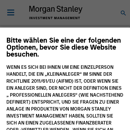
Morgan Stanley
Bitte wählen Sie eine der folgenden
Optionen, bevor Sie diese Website
Investment Funds
besuchen.
Änderung des Fondsvehikels
WENN ES SICH BEI IHNEN UM EINE EINZELPERSON
HANDELT, DIE EIN „KLEINANLEGER“ IM SINNE DER
RICHTLINIE 2011/61/EU (AIFMD) IST, ODER WENN SIE
EIN ANLEGER SIND, DER NICHT DER DEFINITION EINES
„ PROFESSIONELLEN ANLEGERS“ (WIE NACHSTEHEND
DEFINIERT) ENTSPRICHT, UND SIE FRAGEN ZU EINER
ANLAGE IN PRODUKTEN VON MORGAN STANLEY
INVESTMENT MANAGEMENT HABEN, SOLLTEN SIE
SICH AN EINEN ZUGELASSENEN FINANZBERATER
Dieses Dokument ist ein Marketingdokument.
ODER -VERMITTLER WENDEN. WENN SIE SICH AN