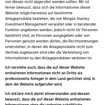
Luxemburg als Organismus für gemeinsame Anlagen
von diesen nicht abgerufen werden sollten. Mir ist
gemäß Teil 1 des Gesetzes vom 17. Dezember 2010 in
ferner bewusst, dass sich die Informationen dieser
seiner geänderten Fassung registriert ist. Die Gesellschaft
Website möglicherweise auf bestimmte
ist ein Organismus für gemeinsame Anlagen in
Wertpapieren („OGAW“).
Anlageprodukte beziehen, die von Morgan Stanley
Investment Management verwaltet oder in beratender
Anträge auf Anteile an den Teilfonds sollten erst gestellt
Funktion angeboten werden, jedoch nicht für Personen
werden, wenn der aktuelle Verkaufsprospekt, das Key
Information Document („KID“) oder das Key Investor
bestimmt sind, an Personen ausgegeben oder von
Information Document („KIID“), der Jahres- und
Personen genutzt werden dürfen, die Rechtsordnungen
Halbjahresbericht („Angebotsunterlagen“) oder andere
unterstehen, in denen die Anlageprodukte nicht zum
Dokumente, die in Ihrer Nähe online unter
Vertrieb zugelassen sind oder die Verbreitung von
https://www.morganstanley.com/im/msinvf/index.html
Informationen zu den Anlageprodukten verboten ist.
verfügbar sind oder kostenlos beim Geschäftssitz von
Morgan Stanley Investment Funds, European Bank and
Business Centre, 6B route de Trèves, L-2633
Ich verstehe auch, dass die auf dieser Website
Senningerberg, R.C.S. Luxemburg B 29 192, erhältlich.
enthaltenen Informationen nicht an Dritte als
professionelle Anleger in dem Land gerichtet sind, in
Informationen in Bezug auf Nachhaltigkeitsaspekte des
dem die Website aufgerufen wird.
Fonds und die Zusammenfassung der Anlegerrechte
finden Sie auf der oben erwähnten Webseite.
Ich erkläre mich damit einverstanden und dessen
Italienische Anleger sollten darüber hinaus das
bewusst, dass die auf dieser Website enthaltenen
„Erweiterte Zeichnungsformular“ und alle Anleger aus
Informationen ohne die vorherige schriftliche