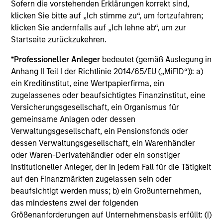
Die auf dieser Webseite verfügbaren Unterlagen beziehen
Sofern die vorstehenden Erklärungen korrekt sind,
sich auf mehrere Teilfonds der Morgan Stanley Investment
klicken Sie bitte auf „Ich stimme zu“, um fortzufahren;
Management Funds-Reihe. Bitte beachten Sie, dass nicht
klicken Sie andernfalls auf „Ich lehne ab“, um zur
alle Teilfonds in allen Ländern verfügbar sind und Teilfonds
Startseite zurückzukehren.
nicht für Personen mit Wohnsitz in Ländern verfügbar sind,
in denen die Weitergabe bzw. Verfügbarkeit des Materials
den jeweils geltenden Gesetzen oder Vorschriften
*
Professioneller Anleger
bedeutet (gemäß Auslegung in
zuwiderlaufen würde.
Anhang II Teil I der Richtlinie 2014/65/EU („MiFID“)): a)
ein Kreditinstitut, eine Wertpapierfirma, ein
Je höher die Kategorie (1-7), desto höher ist der mögliche
Ertrag, aber auch das Risiko, den ursprünglich angelegten
zugelassenes oder beaufsichtigtes Finanzinstitut, eine
Betrag zu verlieren. Kategorie 1 bedeutet nicht, dass es sich
Versicherungsgesellschaft, ein Organismus für
um eine risikofreie Anlage handelt. Bitte beachten Sie die
gemeinsame Anlagen oder dessen
BasisInformationsBlatt („BIB“) des Fonds unter Ressourcen,
Verwaltungsgesellschaft, ein Pensionsfonds oder
die Risikoeinstufungen und -hinweise für die einzelnen
Anlageklassen enthalten.
dessen Verwaltungsgesellschaft, ein Warenhändler
oder Waren-Derivatehändler oder ein sonstiger
1
Das
Morningstar Rating™
(Sterne-Rating) für Fonds wird
institutioneller Anleger, der in jedem Fall für die Tätigkeit
für Vermögensverwaltungsprodukte (wie Investmentfonds,
auf den Finanzmärkten zugelassen sein oder
Variable-Annuity- und Variable-Life-Unterkonten (variable
beaufsichtigt werden muss; b) ein Großunternehmen,
Renten- und Lebensversicherung), börsennotierte Fonds,
geschlossene Fonds und separate Konten) berechnet, die
das mindestens zwei der folgenden
seit mindestens drei Jahren existieren. Börsennotierte
Größenanforderungen auf Unternehmensbasis erfüllt: (i)
Fonds und offene Investmentfonds werden zu