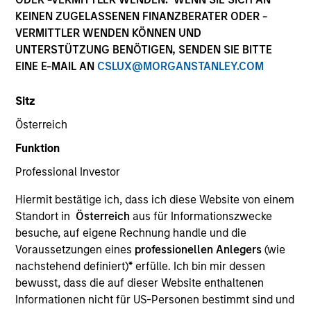
Die Wertentwicklung in der Vergangenheit ist kein
KEINEN ZUGELASSENEN FINANZBERATER ODER -
verlässlicher Indikator für die künftige Wertentwicklung.
VERMITTLER WENDEN KÖNNEN UND
Die Rendite kann infolge von Währungsschwankungen
UNTERSTÜTZUNG BENÖTIGEN, SENDEN SIE BITTE
steigen oder sinken. Alle Performanceangaben werden auf
EINE E-MAIL AN
CSLUX@MORGANSTANLEY.COM
Basis der Nettoinventarwerte (NIW) berechnet. Alle
Performance- und Index-Daten stammen von Morgan
Stanley Investment Management.
Sitz
Klicken Sie auf den Fondsnamen, um Informationen über
Österreich
die Renditen des Kalenderjahres zu erhalten.
Funktion
Professional Investor
Hiermit bestätige ich, dass ich diese Website von einem
Standort in
Österreich
aus für Informationszwecke
besuche, auf eigene Rechnung handle und die
*Basiswährung des Fonds
Voraussetzungen eines
professionellen Anlegers
(wie
Dieses Material enthält Informationen über die Teilfonds
nachstehend definiert)
*
erfülle. Ich bin mir dessen
von Morgan Stanley Investment Funds, einer in Luxemburg
bewusst, dass die auf dieser Website enthaltenen
ansässigen SICAV (Société d’Investissement à Capital
Variable). (die „Gesellschaft“), die im Großherzogtum
Informationen nicht für US-Personen bestimmt sind und