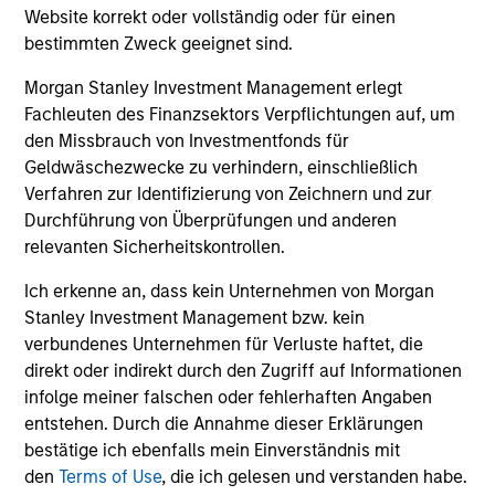
und der Rücknahme von Anteilen anfallen, werden nicht
Website korrekt oder vollständig oder für einen
berücksichtigt. Alle Performance- und Index-Daten
bestimmten Zweck geeignet sind.
stammen von Morgan Stanley Investment Management
Limited („MSIM Ltd.”).
Morgan Stanley Investment Management erlegt
Der Wert der Anlagen und der mit ihnen erzielten Erträge
Fachleuten des Finanzsektors Verpflichtungen auf, um
können sowohl steigen als auch fallen. Es ist daher
den Missbrauch von Investmentfonds für
möglich, dass Anleger das ursprünglich investierte Kapital
Geldwäschezwecke zu verhindern, einschließlich
nicht in voller Höhe zurückerhalten.
Verfahren zur Identifizierung von Zeichnern und zur
Die Performance versteht sich nach Abzug der Gebühren.
Durchführung von Überprüfungen und anderen
Die Angaben zur Performance des laufenden Jahres sind
relevanten Sicherheitskontrollen.
nicht annualisiert. Die Performance von anderen
Anteilsklassen (sofern angeboten) kann abweichen. Setzen
Ich erkenne an, dass kein Unternehmen von Morgan
Sie sich bitte gründlich mit den Anlagezielen und -risiken
sowie den Kosten und Gebühren des Fonds auseinander,
Stanley Investment Management bzw. kein
bevor Sie eine Anlageentscheidung treffen.
verbundenes Unternehmen für Verluste haftet, die
direkt oder indirekt durch den Zugriff auf Informationen
Der Einsatz von Fremdkapital erhöht die Risiken, so dass
infolge meiner falschen oder fehlerhaften Angaben
eine relativ kleine Bewegung im Wert einer Anlage zu einer
unverhältnismäßig großen Bewegung, sowohl im negativen
entstehen. Durch die Annahme dieser Erklärungen
als auch im positiven Sinne, im Wert dieser Anlage und
bestätige ich ebenfalls mein Einverständnis mit
damit auch im Wert des Fonds führen kann.
den
Terms of Use
, die ich gelesen und verstanden habe.