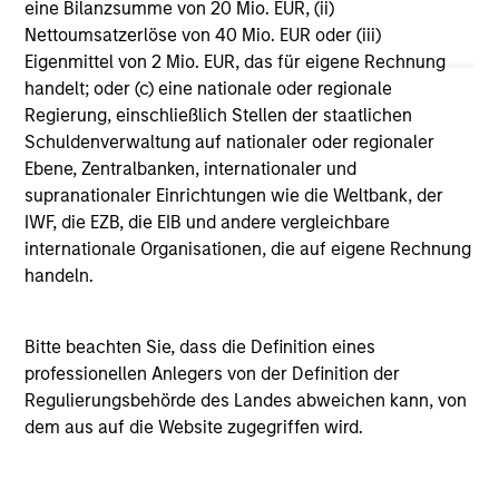
eine Bilanzsumme von 20 Mio. EUR, (ii)
Vergleichszwecken zu einer Kategorie zusammengefasst.
Nettoumsatzerlöse von 40 Mio. EUR oder (iii)
Das Rating wird anhand der Morningstar Risk-Adjusted
Return (MRAR) berechnet, eine Kennzahl, die die
Eigenmittel von 2 Mio. EUR, das für eigene Rechnung
Schwankungen der monatlichen Überschussrendite eines
handelt; oder (c) eine nationale oder regionale
verwalteten Produkts berücksichtigt. Dabei wird
Regierung, einschließlich Stellen der staatlichen
besonderes Gewicht auf die negativen
Performanceschwankungen und eine beständige
Schuldenverwaltung auf nationaler oder regionaler
Wertentwicklung gelegt. Die besten 10% der Produkte in
Ebene, Zentralbanken, internationaler und
jeder Kategorie erhalten 5 Sterne, die nächsten 22,5% 4
supranationaler Einrichtungen wie die Weltbank, der
Sterne, die nächsten 35% 3 Sterne, die nächsten 22,5% 2
IWF, die EZB, die EIB und andere vergleichbare
Sterne und die unteren 10% 1 Stern. Das Morningstar-
Gesamtrating für ein verwaltetes Produkt ergibt sich aus
internationale Organisationen, die auf eigene Rechnung
dem gewichteten Durchschnitt der Morningstar-Ratings
handeln.
über drei, fünf und zehn Jahre (sofern vorhanden). Die
Gewichtungen sind: 100% Drei-Jahres-Rating für
Gesamtrenditen von 36–59 Monaten, 60% Fünf-Jahres-
Bitte beachten Sie, dass die Definition eines
Rating/40% Drei-Jahres-Rating für Gesamtrenditen von 60–
professionellen Anlegers von der Definition der
119 Monaten und 50% Zehn-Jahres-Rating/30% Fünf-
Jahres-Rating/20% Drei-Jahres-Rating für Gesamtrenditen
Regulierungsbehörde des Landes abweichen kann, von
von mindestens 120 Monaten. Zwar scheint die Formel für
dem aus auf die Website zugegriffen wird.
das Zehn-Jahres-Gesamtrating den Zehn-Jahres-Zeitraum
am stärksten zu gewichten, jedoch wirkt sich der jüngste
Drei-Jahres-Zeitraum am stärksten aus, da er in alle drei