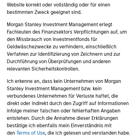
und der Rücknahme von Anteilen anfallen, werden nicht
Website korrekt oder vollständig oder für einen
berücksichtigt. Alle Performance- und Index-Daten
bestimmten Zweck geeignet sind.
stammen von Morgan Stanley Investment Management
Limited („MSIM Ltd.”).
Morgan Stanley Investment Management erlegt
Der Wert der Anlagen und der mit ihnen erzielten Erträge
Fachleuten des Finanzsektors Verpflichtungen auf, um
können sowohl steigen als auch fallen. Es ist daher
den Missbrauch von Investmentfonds für
möglich, dass Anleger das ursprünglich investierte Kapital
Geldwäschezwecke zu verhindern, einschließlich
nicht in voller Höhe zurückerhalten.
Verfahren zur Identifizierung von Zeichnern und zur
Die Performance versteht sich nach Abzug der Gebühren.
Durchführung von Überprüfungen und anderen
Die Angaben zur Performance des laufenden Jahres sind
relevanten Sicherheitskontrollen.
nicht annualisiert. Die Performance von anderen
Anteilsklassen (sofern angeboten) kann abweichen. Setzen
Ich erkenne an, dass kein Unternehmen von Morgan
Sie sich bitte gründlich mit den Anlagezielen und -risiken
sowie den Kosten und Gebühren des Fonds auseinander,
Stanley Investment Management bzw. kein
bevor Sie eine Anlageentscheidung treffen.
verbundenes Unternehmen für Verluste haftet, die
direkt oder indirekt durch den Zugriff auf Informationen
Der Einsatz von Fremdkapital erhöht die Risiken, so dass
infolge meiner falschen oder fehlerhaften Angaben
eine relativ kleine Bewegung im Wert einer Anlage zu einer
unverhältnismäßig großen Bewegung, sowohl im negativen
entstehen. Durch die Annahme dieser Erklärungen
als auch im positiven Sinne, im Wert dieser Anlage und
bestätige ich ebenfalls mein Einverständnis mit
damit auch im Wert des Fonds führen kann.
den
Terms of Use
, die ich gelesen und verstanden habe.