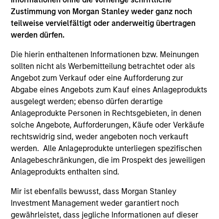
Hongkong den Abschnitt „Zusätzliche Informationen für
Anleger aus Hongkong“ im Verkaufsprospekt beachten.
Zustimmung von Morgan Stanley weder ganz noch
Deutschsprachige Exemplare des Verkaufsprospekts, des
teilweise vervielfältigt oder anderweitig übertragen
KID oder des KIID, der Statuten der Gesellschaft und der
werden dürfen.
Jahres- und Halbjahresberichte sowie zusätzliche
Informationen sind kostenlos bei der Schweizer Vertretung
Die hierin enthaltenen Informationen bzw. Meinungen
erhältlich. Die Schweizer Vertretung ist Carnegie Fund
sollten nicht als Werbemitteilung betrachtet oder als
Services S.A., 11, rue du Général-Dufour, 1204 Genf,
Schweiz. Die Schweizer Zahlstelle ist Banque Cantonale
Angebot zum Verkauf oder eine Aufforderung zur
de Genève, 17, quai de l’Ile, 1204 Genf, Schweiz.
Abgabe eines Angebots zum Kauf eines Anlageprodukts
ausgelegt werden; ebenso dürfen derartige
Beendet die Verwaltungsgesellschaft des entsprechenden
Fonds ihre Vereinbarung zur Vermarktung dieses Fonds in
Anlageprodukte Personen in Rechtsgebieten, in denen
einem Land des EWR, in dem dieser für den Verkauf
solche Angebote, Aufforderungen, Käufe oder Verkäufe
registriert ist, so geschieht dies in Übereinstimmung mit
rechtswidrig sind, weder angeboten noch verkauft
den OGAW-Vorschriften.
werden. Alle Anlageprodukte unterliegen spezifischen
Mit dem Fonds verbundene Begriffe und
Anlagebeschränkungen, die im Prospekt des jeweiligen
Begriffsbestimmungen können Sie unserer Seite mit
Anlageprodukts enthalten sind.
dem
Glossar
entnehmen.
Mir ist ebenfalls bewusst, dass Morgan Stanley
Performanceangaben werden auf Basis der
Investment Management weder garantiert noch
Nettoinventarwerte (NAV) und abzüglich Gebühren
berechnet. Provisionen und Kosten, die bei der Ausgabe
gewährleistet, dass jegliche Informationen auf dieser