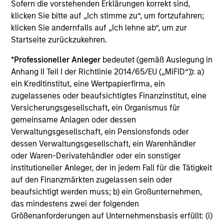
Die auf dieser Webseite verfügbaren Unterlagen beziehen
Sofern die vorstehenden Erklärungen korrekt sind,
sich auf mehrere Teilfonds der Morgan Stanley Investment
klicken Sie bitte auf „Ich stimme zu“, um fortzufahren;
Management Funds-Reihe. Bitte beachten Sie, dass nicht
klicken Sie andernfalls auf „Ich lehne ab“, um zur
alle Teilfonds in allen Ländern verfügbar sind und Teilfonds
Startseite zurückzukehren.
nicht für Personen mit Wohnsitz in Ländern verfügbar sind,
in denen die Weitergabe bzw. Verfügbarkeit des Materials
den jeweils geltenden Gesetzen oder Vorschriften
*
Professioneller Anleger
bedeutet (gemäß Auslegung in
zuwiderlaufen würde.
Anhang II Teil I der Richtlinie 2014/65/EU („MiFID“)): a)
ein Kreditinstitut, eine Wertpapierfirma, ein
Je höher die Kategorie (1-7), desto höher ist der mögliche
Ertrag, aber auch das Risiko, den ursprünglich angelegten
zugelassenes oder beaufsichtigtes Finanzinstitut, eine
Betrag zu verlieren. Kategorie 1 bedeutet nicht, dass es sich
Versicherungsgesellschaft, ein Organismus für
um eine risikofreie Anlage handelt. Bitte beachten Sie die
gemeinsame Anlagen oder dessen
BasisInformationsBlatt („BIB“) des Fonds unter Ressourcen,
Verwaltungsgesellschaft, ein Pensionsfonds oder
die Risikoeinstufungen und -hinweise für die einzelnen
Anlageklassen enthalten.
dessen Verwaltungsgesellschaft, ein Warenhändler
oder Waren-Derivatehändler oder ein sonstiger
1
Das
Morningstar Rating™
(Sterne-Rating) für Fonds wird
institutioneller Anleger, der in jedem Fall für die Tätigkeit
für Vermögensverwaltungsprodukte (wie Investmentfonds,
auf den Finanzmärkten zugelassen sein oder
Variable-Annuity- und Variable-Life-Unterkonten (variable
beaufsichtigt werden muss; b) ein Großunternehmen,
Renten- und Lebensversicherung), börsennotierte Fonds,
geschlossene Fonds und separate Konten) berechnet, die
das mindestens zwei der folgenden
seit mindestens drei Jahren existieren. Börsennotierte
Größenanforderungen auf Unternehmensbasis erfüllt: (i)
Fonds und offene Investmentfonds werden zu