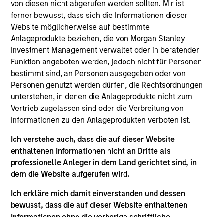
Luxemburg als Organismus für gemeinsame Anlagen
von diesen nicht abgerufen werden sollten. Mir ist
gemäß Teil 1 des Gesetzes vom 17. Dezember 2010 in
ferner bewusst, dass sich die Informationen dieser
seiner geänderten Fassung registriert ist. Die Gesellschaft
Website möglicherweise auf bestimmte
ist ein Organismus für gemeinsame Anlagen in
Wertpapieren („OGAW“).
Anlageprodukte beziehen, die von Morgan Stanley
Investment Management verwaltet oder in beratender
Anträge auf Anteile an den Teilfonds sollten erst gestellt
Funktion angeboten werden, jedoch nicht für Personen
werden, wenn der aktuelle Verkaufsprospekt, das Key
Information Document („KID“) oder das Key Investor
bestimmt sind, an Personen ausgegeben oder von
Information Document („KIID“), der Jahres- und
Personen genutzt werden dürfen, die Rechtsordnungen
Halbjahresbericht („Angebotsunterlagen“) oder andere
unterstehen, in denen die Anlageprodukte nicht zum
Dokumente, die in Ihrer Nähe online unter
Vertrieb zugelassen sind oder die Verbreitung von
https://www.morganstanley.com/im/msinvf/index.html
Informationen zu den Anlageprodukten verboten ist.
verfügbar sind oder kostenlos beim Geschäftssitz von
Morgan Stanley Investment Funds, European Bank and
Business Centre, 6B route de Trèves, L-2633
Ich verstehe auch, dass die auf dieser Website
Senningerberg, R.C.S. Luxemburg B 29 192, erhältlich.
enthaltenen Informationen nicht an Dritte als
professionelle Anleger in dem Land gerichtet sind, in
Informationen in Bezug auf Nachhaltigkeitsaspekte des
dem die Website aufgerufen wird.
Fonds und die Zusammenfassung der Anlegerrechte
finden Sie auf der oben erwähnten Webseite.
Ich erkläre mich damit einverstanden und dessen
Italienische Anleger sollten darüber hinaus das
bewusst, dass die auf dieser Website enthaltenen
„Erweiterte Zeichnungsformular“ und alle Anleger aus
Informationen ohne die vorherige schriftliche