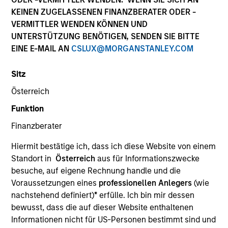
Die Wertentwicklung in der Vergangenheit ist kein
KEINEN ZUGELASSENEN FINANZBERATER ODER -
verlässlicher Indikator für die künftige Wertentwicklung.
VERMITTLER WENDEN KÖNNEN UND
Die Rendite kann infolge von Währungsschwankungen
UNTERSTÜTZUNG BENÖTIGEN, SENDEN SIE BITTE
steigen oder sinken. Alle Performanceangaben werden auf
EINE E-MAIL AN
CSLUX@MORGANSTANLEY.COM
Basis der Nettoinventarwerte (NIW) berechnet. Alle
Performance- und Index-Daten stammen von Morgan
Stanley Investment Management.
Sitz
Klicken Sie auf den Fondsnamen, um Informationen über
Österreich
die Renditen des Kalenderjahres zu erhalten.
Funktion
Finanzberater
Hiermit bestätige ich, dass ich diese Website von einem
Standort in
Österreich
aus für Informationszwecke
besuche, auf eigene Rechnung handle und die
*Basiswährung des Fonds
Voraussetzungen eines
professionellen Anlegers
(wie
Dieses Material enthält Informationen über die Teilfonds
nachstehend definiert)
*
erfülle. Ich bin mir dessen
von Morgan Stanley Investment Funds, einer in Luxemburg
bewusst, dass die auf dieser Website enthaltenen
ansässigen SICAV (Société d’Investissement à Capital
Variable). (die „Gesellschaft“), die im Großherzogtum
Informationen nicht für US-Personen bestimmt sind und