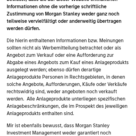
Hongkong den Abschnitt „Zusätzliche Informationen für
Informationen ohne die vorherige schriftliche
Anleger aus Hongkong“ im Verkaufsprospekt beachten.
Deutschsprachige Exemplare des Verkaufsprospekts, des
Zustimmung von Morgan Stanley weder ganz noch
KID oder des KIID, der Statuten der Gesellschaft und der
teilweise vervielfältigt oder anderweitig übertragen
Jahres- und Halbjahresberichte sowie zusätzliche
werden dürfen.
Informationen sind kostenlos bei der Schweizer Vertretung
erhältlich. Die Schweizer Vertretung ist Carnegie Fund
Die hierin enthaltenen Informationen bzw. Meinungen
Services S.A., 11, rue du Général-Dufour, 1204 Genf,
Schweiz. Die Schweizer Zahlstelle ist Banque Cantonale
sollten nicht als Werbemitteilung betrachtet oder als
de Genève, 17, quai de l’Ile, 1204 Genf, Schweiz.
Angebot zum Verkauf oder eine Aufforderung zur
Abgabe eines Angebots zum Kauf eines Anlageprodukts
Beendet die Verwaltungsgesellschaft des entsprechenden
Fonds ihre Vereinbarung zur Vermarktung dieses Fonds in
ausgelegt werden; ebenso dürfen derartige
einem Land des EWR, in dem dieser für den Verkauf
Anlageprodukte Personen in Rechtsgebieten, in denen
registriert ist, so geschieht dies in Übereinstimmung mit
solche Angebote, Aufforderungen, Käufe oder Verkäufe
den OGAW-Vorschriften.
rechtswidrig sind, weder angeboten noch verkauft
Mit dem Fonds verbundene Begriffe und
werden. Alle Anlageprodukte unterliegen spezifischen
Begriffsbestimmungen können Sie unserer Seite mit
Anlagebeschränkungen, die im Prospekt des jeweiligen
dem
Glossar
entnehmen.
Anlageprodukts enthalten sind.
Performanceangaben werden auf Basis der
Mir ist ebenfalls bewusst, dass Morgan Stanley
Nettoinventarwerte (NAV) und abzüglich Gebühren
berechnet. Provisionen und Kosten, die bei der Ausgabe
Investment Management weder garantiert noch