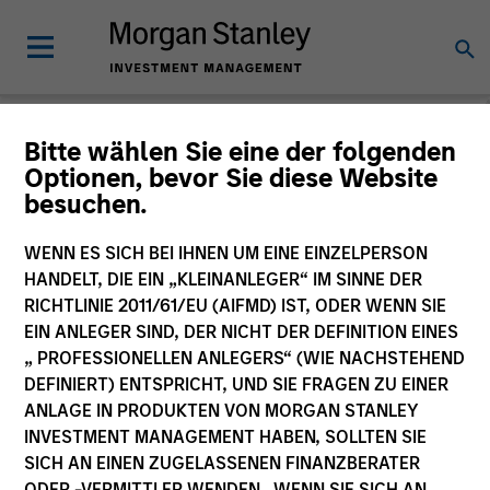
Morgan Stanley
Bitte wählen Sie eine der folgenden
Optionen, bevor Sie diese Website
Investment Funds
besuchen.
Änderung des Fondsvehikels
WENN ES SICH BEI IHNEN UM EINE EINZELPERSON
HANDELT, DIE EIN „KLEINANLEGER“ IM SINNE DER
RICHTLINIE 2011/61/EU (AIFMD) IST, ODER WENN SIE
EIN ANLEGER SIND, DER NICHT DER DEFINITION EINES
„ PROFESSIONELLEN ANLEGERS“ (WIE NACHSTEHEND
DEFINIERT) ENTSPRICHT, UND SIE FRAGEN ZU EINER
ANLAGE IN PRODUKTEN VON MORGAN STANLEY
INVESTMENT MANAGEMENT HABEN, SOLLTEN SIE
SICH AN EINEN ZUGELASSENEN FINANZBERATER
Dieses Dokument ist ein Marketingdokument.
ODER -VERMITTLER WENDEN. WENN SIE SICH AN