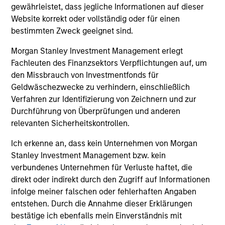
und der Rücknahme von Anteilen anfallen, werden nicht
gewährleistet, dass jegliche Informationen auf dieser
berücksichtigt. Alle Performance- und Index-Daten
Website korrekt oder vollständig oder für einen
stammen von Morgan Stanley Investment Management
bestimmten Zweck geeignet sind.
Limited („MSIM Ltd.”).
Der Wert der Anlagen und der mit ihnen erzielten Erträge
Morgan Stanley Investment Management erlegt
können sowohl steigen als auch fallen. Es ist daher
Fachleuten des Finanzsektors Verpflichtungen auf, um
möglich, dass Anleger das ursprünglich investierte Kapital
den Missbrauch von Investmentfonds für
nicht in voller Höhe zurückerhalten.
Geldwäschezwecke zu verhindern, einschließlich
Die Performance versteht sich nach Abzug der Gebühren.
Verfahren zur Identifizierung von Zeichnern und zur
Die Angaben zur Performance des laufenden Jahres sind
Durchführung von Überprüfungen und anderen
nicht annualisiert. Die Performance von anderen
relevanten Sicherheitskontrollen.
Anteilsklassen (sofern angeboten) kann abweichen. Setzen
Sie sich bitte gründlich mit den Anlagezielen und -risiken
Ich erkenne an, dass kein Unternehmen von Morgan
sowie den Kosten und Gebühren des Fonds auseinander,
bevor Sie eine Anlageentscheidung treffen.
Stanley Investment Management bzw. kein
verbundenes Unternehmen für Verluste haftet, die
Der Einsatz von Fremdkapital erhöht die Risiken, so dass
direkt oder indirekt durch den Zugriff auf Informationen
eine relativ kleine Bewegung im Wert einer Anlage zu einer
unverhältnismäßig großen Bewegung, sowohl im negativen
infolge meiner falschen oder fehlerhaften Angaben
als auch im positiven Sinne, im Wert dieser Anlage und
entstehen. Durch die Annahme dieser Erklärungen
damit auch im Wert des Fonds führen kann.
bestätige ich ebenfalls mein Einverständnis mit