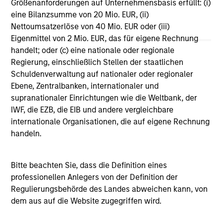
Größenanforderungen auf Unternehmensbasis erfüllt: (i)
Vergleichszwecken zu einer Kategorie zusammengefasst.
eine Bilanzsumme von 20 Mio. EUR, (ii)
Das Rating wird anhand der Morningstar Risk-Adjusted
Return (MRAR) berechnet, eine Kennzahl, die die
Nettoumsatzerlöse von 40 Mio. EUR oder (iii)
Schwankungen der monatlichen Überschussrendite eines
Eigenmittel von 2 Mio. EUR, das für eigene Rechnung
verwalteten Produkts berücksichtigt. Dabei wird
handelt; oder (c) eine nationale oder regionale
besonderes Gewicht auf die negativen
Regierung, einschließlich Stellen der staatlichen
Performanceschwankungen und eine beständige
Wertentwicklung gelegt. Die besten 10% der Produkte in
Schuldenverwaltung auf nationaler oder regionaler
jeder Kategorie erhalten 5 Sterne, die nächsten 22,5% 4
Ebene, Zentralbanken, internationaler und
Sterne, die nächsten 35% 3 Sterne, die nächsten 22,5% 2
supranationaler Einrichtungen wie die Weltbank, der
Sterne und die unteren 10% 1 Stern. Das Morningstar-
IWF, die EZB, die EIB und andere vergleichbare
Gesamtrating für ein verwaltetes Produkt ergibt sich aus
dem gewichteten Durchschnitt der Morningstar-Ratings
internationale Organisationen, die auf eigene Rechnung
über drei, fünf und zehn Jahre (sofern vorhanden). Die
handeln.
Gewichtungen sind: 100% Drei-Jahres-Rating für
Gesamtrenditen von 36–59 Monaten, 60% Fünf-Jahres-
Rating/40% Drei-Jahres-Rating für Gesamtrenditen von 60–
Bitte beachten Sie, dass die Definition eines
119 Monaten und 50% Zehn-Jahres-Rating/30% Fünf-
Jahres-Rating/20% Drei-Jahres-Rating für Gesamtrenditen
professionellen Anlegers von der Definition der
von mindestens 120 Monaten. Zwar scheint die Formel für
Regulierungsbehörde des Landes abweichen kann, von
das Zehn-Jahres-Gesamtrating den Zehn-Jahres-Zeitraum
dem aus auf die Website zugegriffen wird.
am stärksten zu gewichten, jedoch wirkt sich der jüngste
Drei-Jahres-Zeitraum am stärksten aus, da er in alle drei