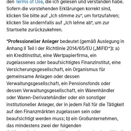
Die auf dieser Webseite verfügbaren Unterlagen beziehen
den
Terms of Use
, die ich gelesen und verstanden habe.
sich auf mehrere Teilfonds der Morgan Stanley Investment
Sofern die vorstehenden Erklärungen korrekt sind,
Management Funds-Reihe. Bitte beachten Sie, dass nicht
klicken Sie bitte auf „Ich stimme zu“, um fortzufahren;
alle Teilfonds in allen Ländern verfügbar sind und Teilfonds
klicken Sie andernfalls auf „Ich lehne ab“, um zur
nicht für Personen mit Wohnsitz in Ländern verfügbar sind,
in denen die Weitergabe bzw. Verfügbarkeit des Materials
Startseite zurückzukehren.
den jeweils geltenden Gesetzen oder Vorschriften
zuwiderlaufen würde.
*
Professioneller Anleger
bedeutet (gemäß Auslegung in
Anhang II Teil I der Richtlinie 2014/65/EU („MiFID“)): a)
Je höher die Kategorie (1-7), desto höher ist der mögliche
ein Kreditinstitut, eine Wertpapierfirma, ein
Ertrag, aber auch das Risiko, den ursprünglich angelegten
Betrag zu verlieren. Kategorie 1 bedeutet nicht, dass es sich
zugelassenes oder beaufsichtigtes Finanzinstitut, eine
um eine risikofreie Anlage handelt. Bitte beachten Sie die
Versicherungsgesellschaft, ein Organismus für
BasisInformationsBlatt („BIB“) des Fonds unter Ressourcen,
gemeinsame Anlagen oder dessen
die Risikoeinstufungen und -hinweise für die einzelnen
Verwaltungsgesellschaft, ein Pensionsfonds oder
Anlageklassen enthalten.
dessen Verwaltungsgesellschaft, ein Warenhändler
1
Das
Morningstar Rating™
(Sterne-Rating) für Fonds wird
oder Waren-Derivatehändler oder ein sonstiger
für Vermögensverwaltungsprodukte (wie Investmentfonds,
institutioneller Anleger, der in jedem Fall für die Tätigkeit
Variable-Annuity- und Variable-Life-Unterkonten (variable
auf den Finanzmärkten zugelassen sein oder
Renten- und Lebensversicherung), börsennotierte Fonds,
geschlossene Fonds und separate Konten) berechnet, die
beaufsichtigt werden muss; b) ein Großunternehmen,
seit mindestens drei Jahren existieren. Börsennotierte
das mindestens zwei der folgenden
Fonds und offene Investmentfonds werden zu