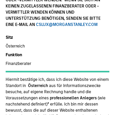
Die Wertentwicklung in der Vergangenheit ist kein
KEINEN ZUGELASSENEN FINANZBERATER ODER -
verlässlicher Indikator für die künftige Wertentwicklung.
VERMITTLER WENDEN KÖNNEN UND
Die Rendite kann infolge von Währungsschwankungen
UNTERSTÜTZUNG BENÖTIGEN, SENDEN SIE BITTE
steigen oder sinken. Alle Performanceangaben werden auf
EINE E-MAIL AN
CSLUX@MORGANSTANLEY.COM
Basis der Nettoinventarwerte (NIW) berechnet. Alle
Performance- und Index-Daten stammen von Morgan
Stanley Investment Management.
Sitz
Klicken Sie auf den Fondsnamen, um Informationen über
Österreich
die Renditen des Kalenderjahres zu erhalten.
Funktion
Finanzberater
Hiermit bestätige ich, dass ich diese Website von einem
Standort in
Österreich
aus für Informationszwecke
*Basiswährung des Fonds
besuche, auf eigene Rechnung handle und die
Dieses Material enthält Informationen über die Teilfonds
Voraussetzungen eines
professionellen Anlegers
(wie
von Morgan Stanley Investment Funds, einer in Luxemburg
nachstehend definiert)
*
erfülle. Ich bin mir dessen
ansässigen SICAV (Société d’Investissement à Capital
Variable). (die „Gesellschaft“), die im Großherzogtum
bewusst, dass die auf dieser Website enthaltenen