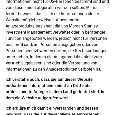
Luxemburg als Organismus für gemeinsame Anlagen
Informationen nicht für US-Personen bestimmt sind und
gemäß Teil 1 des Gesetzes vom 17. Dezember 2010 in
von diesen nicht abgerufen werden sollten. Mir ist
seiner geänderten Fassung registriert ist. Die Gesellschaft
ferner bewusst, dass sich die Informationen dieser
ist ein Organismus für gemeinsame Anlagen in
Wertpapieren („OGAW“).
Website möglicherweise auf bestimmte
Anlageprodukte beziehen, die von Morgan Stanley
Anträge auf Anteile an den Teilfonds sollten erst gestellt
Investment Management verwaltet oder in beratender
werden, wenn der aktuelle Verkaufsprospekt, das Key
Information Document („KID“) oder das Key Investor
Funktion angeboten werden, jedoch nicht für Personen
Information Document („KIID“), der Jahres- und
bestimmt sind, an Personen ausgegeben oder von
Halbjahresbericht („Angebotsunterlagen“) oder andere
Personen genutzt werden dürfen, die Rechtsordnungen
Dokumente, die in Ihrer Nähe online unter
unterstehen, in denen die Anlageprodukte nicht zum
https://www.morganstanley.com/im/msinvf/index.html
Vertrieb zugelassen sind oder die Verbreitung von
verfügbar sind oder kostenlos beim Geschäftssitz von
Morgan Stanley Investment Funds, European Bank and
Informationen zu den Anlageprodukten verboten ist.
Business Centre, 6B route de Trèves, L-2633
Senningerberg, R.C.S. Luxemburg B 29 192, erhältlich.
Ich verstehe auch, dass die auf dieser Website
enthaltenen Informationen nicht an Dritte als
Informationen in Bezug auf Nachhaltigkeitsaspekte des
professionelle Anleger in dem Land gerichtet sind, in
Fonds und die Zusammenfassung der Anlegerrechte
finden Sie auf der oben erwähnten Webseite.
dem die Website aufgerufen wird.
Italienische Anleger sollten darüber hinaus das
Ich erkläre mich damit einverstanden und dessen
„Erweiterte Zeichnungsformular“ und alle Anleger aus
bewusst, dass die auf dieser Website enthaltenen