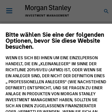
Morgan Stanley
Bitte wählen Sie eine der folgenden
Optionen, bevor Sie diese Website
Investment Funds
besuchen.
Änderung des Fondsvehikels
WENN ES SICH BEI IHNEN UM EINE EINZELPERSON
HANDELT, DIE EIN „KLEINANLEGER“ IM SINNE DER
RICHTLINIE 2011/61/EU (AIFMD) IST, ODER WENN SIE
EIN ANLEGER SIND, DER NICHT DER DEFINITION EINES
„ PROFESSIONELLEN ANLEGERS“ (WIE NACHSTEHEND
DEFINIERT) ENTSPRICHT, UND SIE FRAGEN ZU EINER
ANLAGE IN PRODUKTEN VON MORGAN STANLEY
INVESTMENT MANAGEMENT HABEN, SOLLTEN SIE
SICH AN EINEN ZUGELASSENEN FINANZBERATER
Dieses Dokument ist ein Marketingdokument.
ODER -VERMITTLER WENDEN. WENN SIE SICH AN