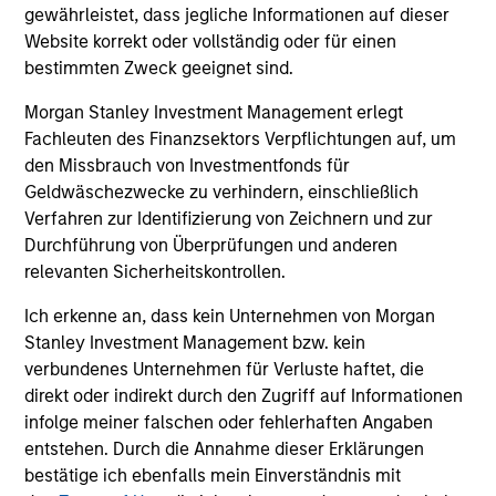
und der Rücknahme von Anteilen anfallen, werden nicht
gewährleistet, dass jegliche Informationen auf dieser
berücksichtigt. Alle Performance- und Index-Daten
Website korrekt oder vollständig oder für einen
stammen von Morgan Stanley Investment Management
bestimmten Zweck geeignet sind.
Limited („MSIM Ltd.”).
Der Wert der Anlagen und der mit ihnen erzielten Erträge
Morgan Stanley Investment Management erlegt
können sowohl steigen als auch fallen. Es ist daher
Fachleuten des Finanzsektors Verpflichtungen auf, um
möglich, dass Anleger das ursprünglich investierte Kapital
den Missbrauch von Investmentfonds für
nicht in voller Höhe zurückerhalten.
Geldwäschezwecke zu verhindern, einschließlich
Die Performance versteht sich nach Abzug der Gebühren.
Verfahren zur Identifizierung von Zeichnern und zur
Die Angaben zur Performance des laufenden Jahres sind
Durchführung von Überprüfungen und anderen
nicht annualisiert. Die Performance von anderen
relevanten Sicherheitskontrollen.
Anteilsklassen (sofern angeboten) kann abweichen. Setzen
Sie sich bitte gründlich mit den Anlagezielen und -risiken
Ich erkenne an, dass kein Unternehmen von Morgan
sowie den Kosten und Gebühren des Fonds auseinander,
bevor Sie eine Anlageentscheidung treffen.
Stanley Investment Management bzw. kein
verbundenes Unternehmen für Verluste haftet, die
Der Einsatz von Fremdkapital erhöht die Risiken, so dass
direkt oder indirekt durch den Zugriff auf Informationen
eine relativ kleine Bewegung im Wert einer Anlage zu einer
unverhältnismäßig großen Bewegung, sowohl im negativen
infolge meiner falschen oder fehlerhaften Angaben
als auch im positiven Sinne, im Wert dieser Anlage und
entstehen. Durch die Annahme dieser Erklärungen
damit auch im Wert des Fonds führen kann.
bestätige ich ebenfalls mein Einverständnis mit