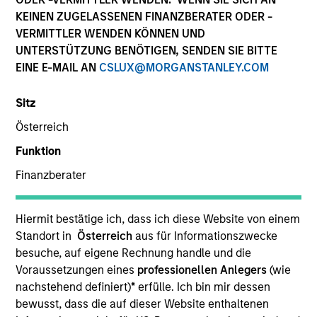
Die Wertentwicklung in der Vergangenheit ist kein
KEINEN ZUGELASSENEN FINANZBERATER ODER -
verlässlicher Indikator für die künftige Wertentwicklung.
VERMITTLER WENDEN KÖNNEN UND
Die Rendite kann infolge von Währungsschwankungen
UNTERSTÜTZUNG BENÖTIGEN, SENDEN SIE BITTE
steigen oder sinken. Alle Performanceangaben werden auf
EINE E-MAIL AN
CSLUX@MORGANSTANLEY.COM
Basis der Nettoinventarwerte (NIW) berechnet. Alle
Performance- und Index-Daten stammen von Morgan
Stanley Investment Management.
Sitz
Klicken Sie auf den Fondsnamen, um Informationen über
Österreich
die Renditen des Kalenderjahres zu erhalten.
Funktion
Finanzberater
Hiermit bestätige ich, dass ich diese Website von einem
Standort in
Österreich
aus für Informationszwecke
*Basiswährung des Fonds
besuche, auf eigene Rechnung handle und die
Dieses Material enthält Informationen über die Teilfonds
Voraussetzungen eines
professionellen Anlegers
(wie
von Morgan Stanley Investment Funds, einer in Luxemburg
nachstehend definiert)
*
erfülle. Ich bin mir dessen
ansässigen SICAV (Société d’Investissement à Capital
Variable). (die „Gesellschaft“), die im Großherzogtum
bewusst, dass die auf dieser Website enthaltenen