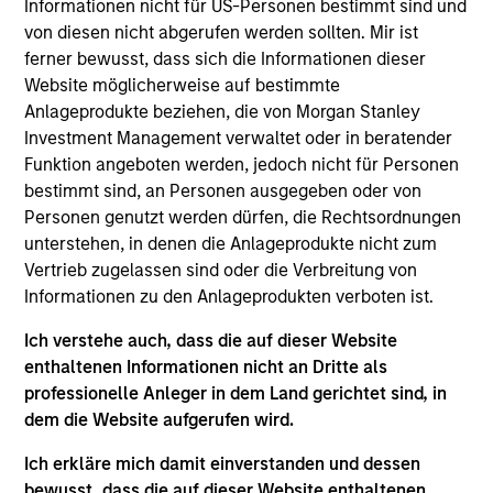
Luxemburg als Organismus für gemeinsame Anlagen
Informationen nicht für US-Personen bestimmt sind und
gemäß Teil 1 des Gesetzes vom 17. Dezember 2010 in
von diesen nicht abgerufen werden sollten. Mir ist
seiner geänderten Fassung registriert ist. Die Gesellschaft
ferner bewusst, dass sich die Informationen dieser
ist ein Organismus für gemeinsame Anlagen in
Wertpapieren („OGAW“).
Website möglicherweise auf bestimmte
Anlageprodukte beziehen, die von Morgan Stanley
Anträge auf Anteile an den Teilfonds sollten erst gestellt
Investment Management verwaltet oder in beratender
werden, wenn der aktuelle Verkaufsprospekt, das Key
Information Document („KID“) oder das Key Investor
Funktion angeboten werden, jedoch nicht für Personen
Information Document („KIID“), der Jahres- und
bestimmt sind, an Personen ausgegeben oder von
Halbjahresbericht („Angebotsunterlagen“) oder andere
Personen genutzt werden dürfen, die Rechtsordnungen
Dokumente, die in Ihrer Nähe online unter
unterstehen, in denen die Anlageprodukte nicht zum
https://www.morganstanley.com/im/msinvf/index.html
Vertrieb zugelassen sind oder die Verbreitung von
verfügbar sind oder kostenlos beim Geschäftssitz von
Morgan Stanley Investment Funds, European Bank and
Informationen zu den Anlageprodukten verboten ist.
Business Centre, 6B route de Trèves, L-2633
Senningerberg, R.C.S. Luxemburg B 29 192, erhältlich.
Ich verstehe auch, dass die auf dieser Website
enthaltenen Informationen nicht an Dritte als
Informationen in Bezug auf Nachhaltigkeitsaspekte des
professionelle Anleger in dem Land gerichtet sind, in
Fonds und die Zusammenfassung der Anlegerrechte
finden Sie auf der oben erwähnten Webseite.
dem die Website aufgerufen wird.
Italienische Anleger sollten darüber hinaus das
Ich erkläre mich damit einverstanden und dessen
„Erweiterte Zeichnungsformular“ und alle Anleger aus
bewusst, dass die auf dieser Website enthaltenen