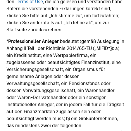
Die auf dieser Webseite verfügbaren Unterlagen beziehen
den
Terms of Use
, die ich gelesen und verstanden habe.
sich auf mehrere Teilfonds der Morgan Stanley Investment
Sofern die vorstehenden Erklärungen korrekt sind,
Management Funds-Reihe. Bitte beachten Sie, dass nicht
klicken Sie bitte auf „Ich stimme zu“, um fortzufahren;
alle Teilfonds in allen Ländern verfügbar sind und Teilfonds
klicken Sie andernfalls auf „Ich lehne ab“, um zur
nicht für Personen mit Wohnsitz in Ländern verfügbar sind,
in denen die Weitergabe bzw. Verfügbarkeit des Materials
Startseite zurückzukehren.
den jeweils geltenden Gesetzen oder Vorschriften
zuwiderlaufen würde.
*
Professioneller Anleger
bedeutet (gemäß Auslegung in
Anhang II Teil I der Richtlinie 2014/65/EU („MiFID“)): a)
Je höher die Kategorie (1-7), desto höher ist der mögliche
ein Kreditinstitut, eine Wertpapierfirma, ein
Ertrag, aber auch das Risiko, den ursprünglich angelegten
Betrag zu verlieren. Kategorie 1 bedeutet nicht, dass es sich
zugelassenes oder beaufsichtigtes Finanzinstitut, eine
um eine risikofreie Anlage handelt. Bitte beachten Sie die
Versicherungsgesellschaft, ein Organismus für
BasisInformationsBlatt („BIB“) des Fonds unter Ressourcen,
gemeinsame Anlagen oder dessen
die Risikoeinstufungen und -hinweise für die einzelnen
Verwaltungsgesellschaft, ein Pensionsfonds oder
Anlageklassen enthalten.
dessen Verwaltungsgesellschaft, ein Warenhändler
1
Das
Morningstar Rating™
(Sterne-Rating) für Fonds wird
oder Waren-Derivatehändler oder ein sonstiger
für Vermögensverwaltungsprodukte (wie Investmentfonds,
institutioneller Anleger, der in jedem Fall für die Tätigkeit
Variable-Annuity- und Variable-Life-Unterkonten (variable
auf den Finanzmärkten zugelassen sein oder
Renten- und Lebensversicherung), börsennotierte Fonds,
geschlossene Fonds und separate Konten) berechnet, die
beaufsichtigt werden muss; b) ein Großunternehmen,
seit mindestens drei Jahren existieren. Börsennotierte
das mindestens zwei der folgenden
Fonds und offene Investmentfonds werden zu