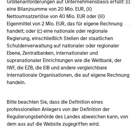
Größenanforderungen auf Unternehmensbasis erfüllt: (i)
Vergleichszwecken zu einer Kategorie zusammengefasst.
eine Bilanzsumme von 20 Mio. EUR, (ii)
Das Rating wird anhand der Morningstar Risk-Adjusted
Return (MRAR) berechnet, eine Kennzahl, die die
Nettoumsatzerlöse von 40 Mio. EUR oder (iii)
Schwankungen der monatlichen Überschussrendite eines
Eigenmittel von 2 Mio. EUR, das für eigene Rechnung
verwalteten Produkts berücksichtigt. Dabei wird
handelt; oder (c) eine nationale oder regionale
besonderes Gewicht auf die negativen
Regierung, einschließlich Stellen der staatlichen
Performanceschwankungen und eine beständige
Wertentwicklung gelegt. Die besten 10% der Produkte in
Schuldenverwaltung auf nationaler oder regionaler
jeder Kategorie erhalten 5 Sterne, die nächsten 22,5% 4
Ebene, Zentralbanken, internationaler und
Sterne, die nächsten 35% 3 Sterne, die nächsten 22,5% 2
supranationaler Einrichtungen wie die Weltbank, der
Sterne und die unteren 10% 1 Stern. Das Morningstar-
IWF, die EZB, die EIB und andere vergleichbare
Gesamtrating für ein verwaltetes Produkt ergibt sich aus
dem gewichteten Durchschnitt der Morningstar-Ratings
internationale Organisationen, die auf eigene Rechnung
über drei, fünf und zehn Jahre (sofern vorhanden). Die
handeln.
Gewichtungen sind: 100% Drei-Jahres-Rating für
Gesamtrenditen von 36–59 Monaten, 60% Fünf-Jahres-
Rating/40% Drei-Jahres-Rating für Gesamtrenditen von 60–
Bitte beachten Sie, dass die Definition eines
119 Monaten und 50% Zehn-Jahres-Rating/30% Fünf-
Jahres-Rating/20% Drei-Jahres-Rating für Gesamtrenditen
professionellen Anlegers von der Definition der
von mindestens 120 Monaten. Zwar scheint die Formel für
Regulierungsbehörde des Landes abweichen kann, von
das Zehn-Jahres-Gesamtrating den Zehn-Jahres-Zeitraum
dem aus auf die Website zugegriffen wird.
am stärksten zu gewichten, jedoch wirkt sich der jüngste
Drei-Jahres-Zeitraum am stärksten aus, da er in alle drei