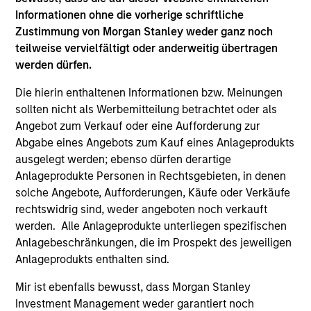
Hongkong den Abschnitt „Zusätzliche Informationen für
Informationen ohne die vorherige schriftliche
Anleger aus Hongkong“ im Verkaufsprospekt beachten.
Deutschsprachige Exemplare des Verkaufsprospekts, des
Zustimmung von Morgan Stanley weder ganz noch
KID oder des KIID, der Statuten der Gesellschaft und der
teilweise vervielfältigt oder anderweitig übertragen
Jahres- und Halbjahresberichte sowie zusätzliche
werden dürfen.
Informationen sind kostenlos bei der Schweizer Vertretung
erhältlich. Die Schweizer Vertretung ist Carnegie Fund
Die hierin enthaltenen Informationen bzw. Meinungen
Services S.A., 11, rue du Général-Dufour, 1204 Genf,
Schweiz. Die Schweizer Zahlstelle ist Banque Cantonale
sollten nicht als Werbemitteilung betrachtet oder als
de Genève, 17, quai de l’Ile, 1204 Genf, Schweiz.
Angebot zum Verkauf oder eine Aufforderung zur
Abgabe eines Angebots zum Kauf eines Anlageprodukts
Beendet die Verwaltungsgesellschaft des entsprechenden
Fonds ihre Vereinbarung zur Vermarktung dieses Fonds in
ausgelegt werden; ebenso dürfen derartige
einem Land des EWR, in dem dieser für den Verkauf
Anlageprodukte Personen in Rechtsgebieten, in denen
registriert ist, so geschieht dies in Übereinstimmung mit
solche Angebote, Aufforderungen, Käufe oder Verkäufe
den OGAW-Vorschriften.
rechtswidrig sind, weder angeboten noch verkauft
Mit dem Fonds verbundene Begriffe und
werden. Alle Anlageprodukte unterliegen spezifischen
Begriffsbestimmungen können Sie unserer Seite mit
Anlagebeschränkungen, die im Prospekt des jeweiligen
dem
Glossar
entnehmen.
Anlageprodukts enthalten sind.
Performanceangaben werden auf Basis der
Mir ist ebenfalls bewusst, dass Morgan Stanley
Nettoinventarwerte (NAV) und abzüglich Gebühren
berechnet. Provisionen und Kosten, die bei der Ausgabe
Investment Management weder garantiert noch