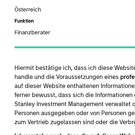
Österreich
Z
Funktion
Finanzberater
Dieses Dokument ist ein Marketingdokument.
Die Wertentwicklung in der Vergangenheit ist kein verlä
Hiermit bestätige ich, dass ich diese Websi
sinken. Alle Performanceangaben werden auf Basis der 
handle und die Voraussetzungen eines
profe
Management.
auf dieser Website enthaltenen Informatione
Klicken Sie auf den Fondsnamen, um Informationen über d
ferner bewusst, dass sich die Informatione
Stanley Investment Management verwaltet od
Personen ausgegeben oder von Personen genu
zum Vertrieb zugelassen sind oder die Verbr
*Basiswährung des Fonds