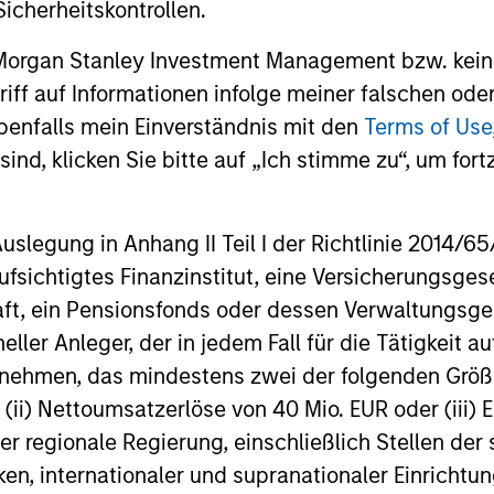
icherheitskontrollen.
önnen sowohl steigen als auch fallen. Es ist daher möglich, das
 Morgan Stanley Investment Management bzw. kein
Die Angaben zur Performance des laufenden Jahres sind nicht 
ugriff auf Informationen infolge meiner falschen od
 gründlich mit den Anlagezielen und -risiken sowie den Kosten
benfalls mein Einverständnis mit den
Terms of Use
ind, klicken Sie bitte auf „Ich stimme zu“, um fortz
 eine relativ kleine Bewegung im Wert einer Anlage zu einer u
 auch im Wert des Fonds führen kann.
sich auf mehrere Teilfonds der Morgan Stanley Investment Man
egung in Anhang II Teil I der Richtlinie 2014/65/EU
cht für Personen mit Wohnsitz in Ländern verfügbar sind, in de
fen würde.
fsichtigtes Finanzinstitut, eine Versicherungsge
Ertrag, aber auch das Risiko, den ursprünglich angelegten Betra
t, ein Pensionsfonds oder dessen Verwaltungsges
sisInformationsBlatt („BIB“) des Fonds unter Ressourcen, die Ri
neller Anleger, der in jedem Fall für die Tätigkeit
ernehmen, das mindestens zwei der folgenden Gr
 für Vermögensverwaltungsprodukte (wie Investmentfonds, Varia
, (ii) Nettoumsatzerlöse von 40 Mio. EUR oder (iii) 
eschlossene Fonds und separate Konten) berechnet, die seit mi
einer Kategorie zusammengefasst. Das Rating wird anhand der
er regionale Regierung, einschließlich Stellen de
rschussrendite eines verwalteten Produkts berücksichtigt. Da
ken, internationaler und supranationaler Einrichtun
lung gelegt. Die besten 10% der Produkte in jeder Kategorie 