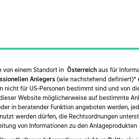
sslicher Indikator für die künftige Wertentwicklung. Die Ren
te von einem Standort in
Österreich
aus für Inform
Nettoinventarwerte (NIW) berechnet. Alle Performance- und
ssionellen Anlegers
(wie nachstehend definiert)
*
e
n nicht für US-Personen bestimmt sind und von die
ie Renditen des Kalenderjahres zu erhalten.
n dieser Website möglicherweise auf bestimmte A
er in beratender Funktion angeboten werden, jedo
tzt werden dürfen, die Rechtsordnungen unterste
eitung von Informationen zu den Anlageprodukten 