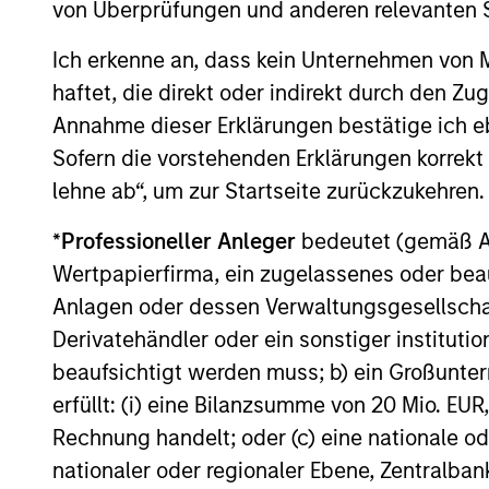
von Überprüfungen und anderen relevanten S
Der Wert der Anlagen und der mit ihnen erzielten Erträge k
voller Höhe zurückerhalten.
Ich erkenne an, dass kein Unternehmen von
Die Performance versteht sich nach Abzug der Gebühren. 
haftet, die direkt oder indirekt durch den Z
(sofern angeboten) kann abweichen. Setzen Sie sich bitte
Annahme dieser Erklärungen bestätige ich e
Anlageentscheidung treffen.
Sofern die vorstehenden Erklärungen korrekt s
Der Einsatz von Fremdkapital erhöht die Risiken, so dass
auch im positiven Sinne, im Wert dieser Anlage und damit
lehne ab“, um zur Startseite zurückzukehren.
Die auf dieser Webseite verfügbaren Unterlagen beziehen 
*
Professioneller Anleger
bedeutet (gemäß Ausl
Teilfonds in allen Ländern verfügbar sind und Teilfonds ni
jeweils geltenden Gesetzen oder Vorschriften zuwiderlau
Wertpapierfirma, ein zugelassenes oder beau
Je höher die Kategorie (1-7), desto höher ist der mögliche 
Anlagen oder dessen Verwaltungsgesellschaf
eine risikofreie Anlage handelt. Bitte beachten Sie die Ba
Derivatehändler oder ein sonstiger institutio
Anlageklassen enthalten.
beaufsichtigt werden muss; b) ein Großunt
1
Das
Morningstar Rating™
(Sterne-Rating) für Fonds wird
erfüllt: (i) eine Bilanzsumme von 20 Mio. EUR
Renten- und Lebensversicherung), börsennotierte Fonds, g
offene Investmentfonds werden zu Vergleichszwecken zu 
Rechnung handelt; oder (c) eine nationale od
eine Kennzahl, die die Schwankungen der monatlichen Übe
nationaler oder regionaler Ebene, Zentralban
Performanceschwankungen und eine beständige Wertentwick