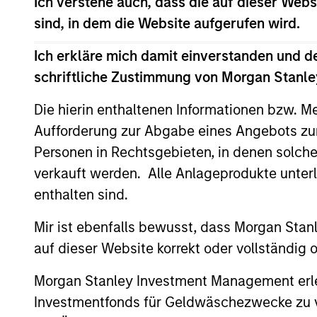
Ich verstehe auch, dass die auf dieser Webs
Dieses Material enthält Informationen über die Teilfond
sind, in dem die Website aufgerufen wird.
Variable). (die „Gesellschaft“), die im Großherzogtum 
geänderten Fassung registriert ist. Die Gesellschaft is
Ich erkläre mich damit einverstanden und d
Anträge auf Anteile an den Teilfonds sollten erst gestel
schriftliche Zustimmung von Morgan Stanley
Document („KIID“), der Jahres- und Halbjahresbericht („
https://www.morganstanley.com/im/msinvf/index.html
v
Die hierin enthaltenen Informationen bzw. M
Centre, 6B route de Trèves, L-2633 Senningerberg, R.C.S. 
Aufforderung zur Abgabe eines Angebots zu
Informationen in Bezug auf Nachhaltigkeitsaspekte des 
Personen in Rechtsgebieten, in denen solch
Italienische Anleger sollten darüber hinaus das „Erweit
verkauft werden. Alle Anlageprodukte unter
Hongkong“ im Verkaufsprospekt beachten. Deutschsprachi
Halbjahresberichte sowie zusätzliche Informationen sind k
enthalten sind.
Général-Dufour, 1204 Genf, Schweiz. Die Schweizer Zahlst
Mir ist ebenfalls bewusst, dass Morgan Sta
Beendet die Verwaltungsgesellschaft des entsprechenden
registriert ist, so geschieht dies in Übereinstimmung mi
auf dieser Website korrekt oder vollständig
Mit dem Fonds verbundene Begriffe und Begriffsbestimm
Morgan Stanley Investment Management erle
Performanceangaben werden auf Basis der Nettoinventarw
Investmentfonds für Geldwäschezwecke zu ver
Anteilen anfallen, werden nicht berücksichtigt. Alle Pe