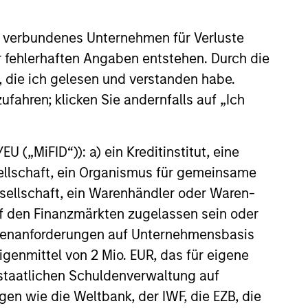
s Anleger das ursprünglich investierte Kapital nicht in
 verbundenes Unternehmen für Verluste
annualisiert. Die Performance von anderen Anteilsklassen
er fehlerhaften Angaben entstehen. Durch die
 und Gebühren des Fonds auseinander, bevor Sie eine
, die ich gelesen und verstanden habe.
ufahren; klicken Sie andernfalls auf „Ich
nverhältnismäßig großen Bewegung, sowohl im negativen als
agement Funds-Reihe. Bitte beachten Sie, dass nicht alle
 („MiFID“)): a) ein Kreditinstitut, eine
nen die Weitergabe bzw. Verfügbarkeit des Materials den
sellschaft, ein Organismus für gemeinsame
g zu verlieren. Kategorie 1 bedeutet nicht, dass es sich um
ellschaft, ein Warenhändler oder Waren-
sikoeinstufungen und -hinweise für die einzelnen
 auf den Finanzmärkten zugelassen sein oder
ößenanforderungen auf Unternehmensbasis
ble-Annuity- und Variable-Life-Unterkonten (variable
Eigenmittel von 2 Mio. EUR, das für eigene
ndestens drei Jahren existieren. Börsennotierte Fonds und
 Morningstar Risk-Adjusted Return (MRAR) berechnet,
r staatlichen Schuldenverwaltung auf
bei wird besonderes Gewicht auf die negativen
gen wie die Weltbank, der IWF, die EZB, die
erhalten 5 Sterne, die nächsten 22,5% 4 Sterne, die