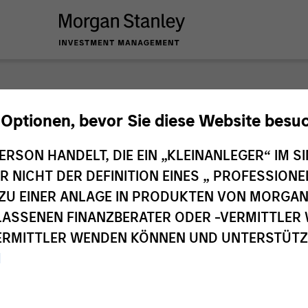
nley Investme
 Optionen, bevor Sie diese Website besu
ERSON HANDELT, DIE EIN „KLEINANLEGER“ IM SI
DER NICHT DER DEFINITION EINES „ PROFESSIO
EN ZU EINER ANLAGE IN PRODUKTEN VON MORG
ELASSENEN FINANZBERATER ODER -VERMITTLER 
RMITTLER WENDEN KÖNNEN UND UNTERSTÜTZUN
M
Investmentteams
Ant
1