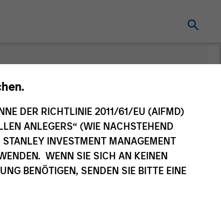
nt
Änderung des
chen.
Fondsvehikels
NNE DER RICHTLINIE 2011/61/EU (AIFMD)
NELLEN ANLEGERS“ (WIE NACHSTEHEND
AN STANLEY INVESTMENT MANAGEMENT
WENDEN. WENN SIE SICH AN KEINEN
G BENÖTIGEN, SENDEN SIE BITTE EINE
eilsklasse