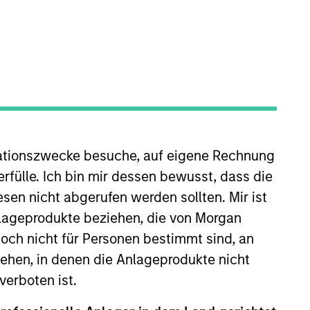
ZURÜCKSETZEN
dite kann infolge von Währungsschwankungen steigen oder
ationszwecke besuche, auf eigene Rechnung
 Index-Daten stammen von Morgan Stanley Investment
rfülle. Ich bin mir dessen bewusst, dass die
sen nicht abgerufen werden sollten. Mir ist
nlageprodukte beziehen, die von Morgan
ch nicht für Personen bestimmt sind, an
hen, in denen die Anlageprodukte nicht
verboten ist.