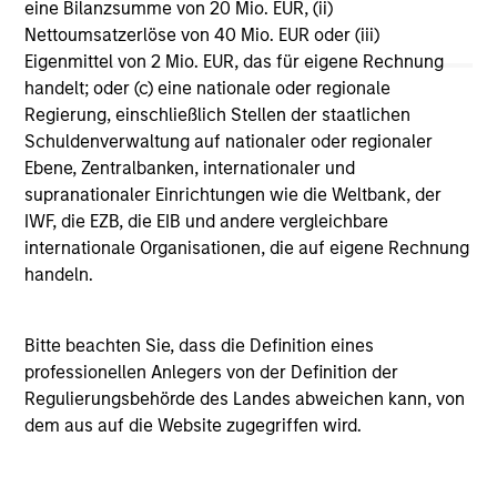
eine Bilanzsumme von 20 Mio. EUR, (ii)
Vergleichszwecken zu einer Kategorie zusammengefasst.
Nettoumsatzerlöse von 40 Mio. EUR oder (iii)
Das Rating wird anhand der Morningstar Risk-Adjusted
Return (MRAR) berechnet, eine Kennzahl, die die
Eigenmittel von 2 Mio. EUR, das für eigene Rechnung
Schwankungen der monatlichen Überschussrendite eines
handelt; oder (c) eine nationale oder regionale
verwalteten Produkts berücksichtigt. Dabei wird
Regierung, einschließlich Stellen der staatlichen
besonderes Gewicht auf die negativen
Performanceschwankungen und eine beständige
Schuldenverwaltung auf nationaler oder regionaler
Wertentwicklung gelegt. Die besten 10% der Produkte in
Ebene, Zentralbanken, internationaler und
jeder Kategorie erhalten 5 Sterne, die nächsten 22,5% 4
supranationaler Einrichtungen wie die Weltbank, der
Sterne, die nächsten 35% 3 Sterne, die nächsten 22,5% 2
IWF, die EZB, die EIB und andere vergleichbare
Sterne und die unteren 10% 1 Stern. Das Morningstar-
Gesamtrating für ein verwaltetes Produkt ergibt sich aus
internationale Organisationen, die auf eigene Rechnung
dem gewichteten Durchschnitt der Morningstar-Ratings
handeln.
über drei, fünf und zehn Jahre (sofern vorhanden). Die
Gewichtungen sind: 100% Drei-Jahres-Rating für
Gesamtrenditen von 36–59 Monaten, 60% Fünf-Jahres-
Bitte beachten Sie, dass die Definition eines
Rating/40% Drei-Jahres-Rating für Gesamtrenditen von 60–
professionellen Anlegers von der Definition der
119 Monaten und 50% Zehn-Jahres-Rating/30% Fünf-
Jahres-Rating/20% Drei-Jahres-Rating für Gesamtrenditen
Regulierungsbehörde des Landes abweichen kann, von
von mindestens 120 Monaten. Zwar scheint die Formel für
dem aus auf die Website zugegriffen wird.
das Zehn-Jahres-Gesamtrating den Zehn-Jahres-Zeitraum
am stärksten zu gewichten, jedoch wirkt sich der jüngste
Drei-Jahres-Zeitraum am stärksten aus, da er in alle drei