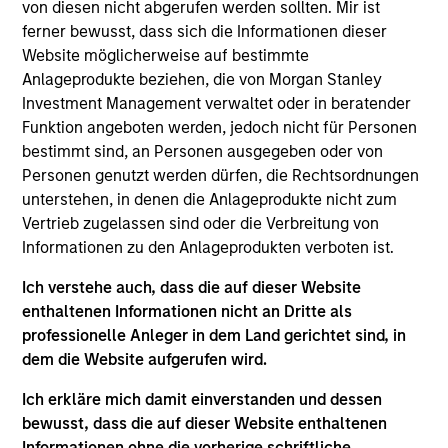
Luxemburg als Organismus für gemeinsame Anlagen
von diesen nicht abgerufen werden sollten. Mir ist
gemäß Teil 1 des Gesetzes vom 17. Dezember 2010 in
ferner bewusst, dass sich die Informationen dieser
seiner geänderten Fassung registriert ist. Die Gesellschaft
Website möglicherweise auf bestimmte
ist ein Organismus für gemeinsame Anlagen in
Wertpapieren („OGAW“).
Anlageprodukte beziehen, die von Morgan Stanley
Investment Management verwaltet oder in beratender
Anträge auf Anteile an den Teilfonds sollten erst gestellt
Funktion angeboten werden, jedoch nicht für Personen
werden, wenn der aktuelle Verkaufsprospekt, das Key
Information Document („KID“) oder das Key Investor
bestimmt sind, an Personen ausgegeben oder von
Information Document („KIID“), der Jahres- und
Personen genutzt werden dürfen, die Rechtsordnungen
Halbjahresbericht („Angebotsunterlagen“) oder andere
unterstehen, in denen die Anlageprodukte nicht zum
Dokumente, die in Ihrer Nähe online unter
Vertrieb zugelassen sind oder die Verbreitung von
https://www.morganstanley.com/im/msinvf/index.html
Informationen zu den Anlageprodukten verboten ist.
verfügbar sind oder kostenlos beim Geschäftssitz von
Morgan Stanley Investment Funds, European Bank and
Business Centre, 6B route de Trèves, L-2633
Ich verstehe auch, dass die auf dieser Website
Senningerberg, R.C.S. Luxemburg B 29 192, erhältlich.
enthaltenen Informationen nicht an Dritte als
professionelle Anleger in dem Land gerichtet sind, in
Informationen in Bezug auf Nachhaltigkeitsaspekte des
dem die Website aufgerufen wird.
Fonds und die Zusammenfassung der Anlegerrechte
finden Sie auf der oben erwähnten Webseite.
Ich erkläre mich damit einverstanden und dessen
Italienische Anleger sollten darüber hinaus das
bewusst, dass die auf dieser Website enthaltenen
„Erweiterte Zeichnungsformular“ und alle Anleger aus
Informationen ohne die vorherige schriftliche