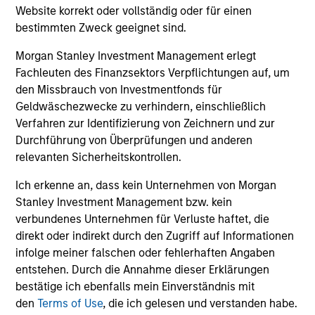
und der Rücknahme von Anteilen anfallen, werden nicht
Website korrekt oder vollständig oder für einen
berücksichtigt. Alle Performance- und Index-Daten
bestimmten Zweck geeignet sind.
stammen von Morgan Stanley Investment Management
Limited („MSIM Ltd.”).
Morgan Stanley Investment Management erlegt
Der Wert der Anlagen und der mit ihnen erzielten Erträge
Fachleuten des Finanzsektors Verpflichtungen auf, um
können sowohl steigen als auch fallen. Es ist daher
den Missbrauch von Investmentfonds für
möglich, dass Anleger das ursprünglich investierte Kapital
Geldwäschezwecke zu verhindern, einschließlich
nicht in voller Höhe zurückerhalten.
Verfahren zur Identifizierung von Zeichnern und zur
Die Performance versteht sich nach Abzug der Gebühren.
Durchführung von Überprüfungen und anderen
Die Angaben zur Performance des laufenden Jahres sind
relevanten Sicherheitskontrollen.
nicht annualisiert. Die Performance von anderen
Anteilsklassen (sofern angeboten) kann abweichen. Setzen
Ich erkenne an, dass kein Unternehmen von Morgan
Sie sich bitte gründlich mit den Anlagezielen und -risiken
sowie den Kosten und Gebühren des Fonds auseinander,
Stanley Investment Management bzw. kein
bevor Sie eine Anlageentscheidung treffen.
verbundenes Unternehmen für Verluste haftet, die
direkt oder indirekt durch den Zugriff auf Informationen
Der Einsatz von Fremdkapital erhöht die Risiken, so dass
infolge meiner falschen oder fehlerhaften Angaben
eine relativ kleine Bewegung im Wert einer Anlage zu einer
unverhältnismäßig großen Bewegung, sowohl im negativen
entstehen. Durch die Annahme dieser Erklärungen
als auch im positiven Sinne, im Wert dieser Anlage und
bestätige ich ebenfalls mein Einverständnis mit
damit auch im Wert des Fonds führen kann.
den
Terms of Use
, die ich gelesen und verstanden habe.