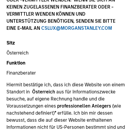
Die Wertentwicklung in der Vergangenheit ist kein
KEINEN ZUGELASSENEN FINANZBERATER ODER -
verlässlicher Indikator für die künftige Wertentwicklung.
VERMITTLER WENDEN KÖNNEN UND
Die Rendite kann infolge von Währungsschwankungen
UNTERSTÜTZUNG BENÖTIGEN, SENDEN SIE BITTE
steigen oder sinken. Alle Performanceangaben werden auf
EINE E-MAIL AN
CSLUX@MORGANSTANLEY.COM
Basis der Nettoinventarwerte (NIW) berechnet. Alle
Performance- und Index-Daten stammen von Morgan
Stanley Investment Management.
Sitz
Klicken Sie auf den Fondsnamen, um Informationen über
Österreich
die Renditen des Kalenderjahres zu erhalten.
Funktion
Finanzberater
Hiermit bestätige ich, dass ich diese Website von einem
Standort in
Österreich
aus für Informationszwecke
besuche, auf eigene Rechnung handle und die
*Basiswährung des Fonds
Voraussetzungen eines
professionellen Anlegers
(wie
Dieses Material enthält Informationen über die Teilfonds
nachstehend definiert)
*
erfülle. Ich bin mir dessen
von Morgan Stanley Investment Funds, einer in Luxemburg
bewusst, dass die auf dieser Website enthaltenen
ansässigen SICAV (Société d’Investissement à Capital
Variable). (die „Gesellschaft“), die im Großherzogtum
Informationen nicht für US-Personen bestimmt sind und