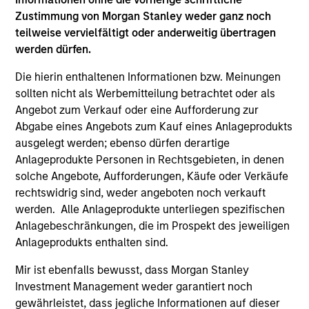
Hongkong den Abschnitt „Zusätzliche Informationen für
Anleger aus Hongkong“ im Verkaufsprospekt beachten.
Zustimmung von Morgan Stanley weder ganz noch
Deutschsprachige Exemplare des Verkaufsprospekts, des
teilweise vervielfältigt oder anderweitig übertragen
KID oder des KIID, der Statuten der Gesellschaft und der
werden dürfen.
Jahres- und Halbjahresberichte sowie zusätzliche
Informationen sind kostenlos bei der Schweizer Vertretung
Die hierin enthaltenen Informationen bzw. Meinungen
erhältlich. Die Schweizer Vertretung ist Carnegie Fund
sollten nicht als Werbemitteilung betrachtet oder als
Services S.A., 11, rue du Général-Dufour, 1204 Genf,
Schweiz. Die Schweizer Zahlstelle ist Banque Cantonale
Angebot zum Verkauf oder eine Aufforderung zur
de Genève, 17, quai de l’Ile, 1204 Genf, Schweiz.
Abgabe eines Angebots zum Kauf eines Anlageprodukts
ausgelegt werden; ebenso dürfen derartige
Beendet die Verwaltungsgesellschaft des entsprechenden
Fonds ihre Vereinbarung zur Vermarktung dieses Fonds in
Anlageprodukte Personen in Rechtsgebieten, in denen
einem Land des EWR, in dem dieser für den Verkauf
solche Angebote, Aufforderungen, Käufe oder Verkäufe
registriert ist, so geschieht dies in Übereinstimmung mit
rechtswidrig sind, weder angeboten noch verkauft
den OGAW-Vorschriften.
werden. Alle Anlageprodukte unterliegen spezifischen
Mit dem Fonds verbundene Begriffe und
Anlagebeschränkungen, die im Prospekt des jeweiligen
Begriffsbestimmungen können Sie unserer Seite mit
Anlageprodukts enthalten sind.
dem
Glossar
entnehmen.
Mir ist ebenfalls bewusst, dass Morgan Stanley
Performanceangaben werden auf Basis der
Investment Management weder garantiert noch
Nettoinventarwerte (NAV) und abzüglich Gebühren
berechnet. Provisionen und Kosten, die bei der Ausgabe
gewährleistet, dass jegliche Informationen auf dieser