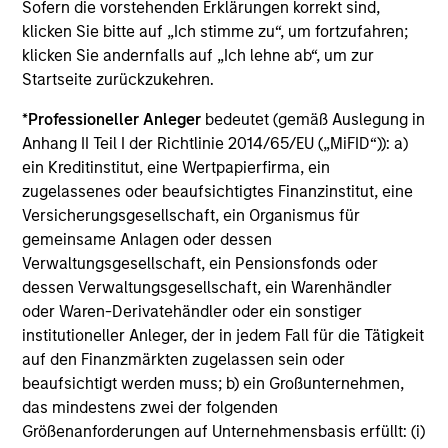
Die auf dieser Webseite verfügbaren Unterlagen beziehen
Sofern die vorstehenden Erklärungen korrekt sind,
sich auf mehrere Teilfonds der Morgan Stanley Investment
klicken Sie bitte auf „Ich stimme zu“, um fortzufahren;
Management Funds-Reihe. Bitte beachten Sie, dass nicht
klicken Sie andernfalls auf „Ich lehne ab“, um zur
alle Teilfonds in allen Ländern verfügbar sind und Teilfonds
Startseite zurückzukehren.
nicht für Personen mit Wohnsitz in Ländern verfügbar sind,
in denen die Weitergabe bzw. Verfügbarkeit des Materials
den jeweils geltenden Gesetzen oder Vorschriften
*
Professioneller Anleger
bedeutet (gemäß Auslegung in
zuwiderlaufen würde.
Anhang II Teil I der Richtlinie 2014/65/EU („MiFID“)): a)
ein Kreditinstitut, eine Wertpapierfirma, ein
Je höher die Kategorie (1-7), desto höher ist der mögliche
Ertrag, aber auch das Risiko, den ursprünglich angelegten
zugelassenes oder beaufsichtigtes Finanzinstitut, eine
Betrag zu verlieren. Kategorie 1 bedeutet nicht, dass es sich
Versicherungsgesellschaft, ein Organismus für
um eine risikofreie Anlage handelt. Bitte beachten Sie die
gemeinsame Anlagen oder dessen
BasisInformationsBlatt („BIB“) des Fonds unter Ressourcen,
Verwaltungsgesellschaft, ein Pensionsfonds oder
die Risikoeinstufungen und -hinweise für die einzelnen
Anlageklassen enthalten.
dessen Verwaltungsgesellschaft, ein Warenhändler
oder Waren-Derivatehändler oder ein sonstiger
1
Das
Morningstar Rating™
(Sterne-Rating) für Fonds wird
institutioneller Anleger, der in jedem Fall für die Tätigkeit
für Vermögensverwaltungsprodukte (wie Investmentfonds,
auf den Finanzmärkten zugelassen sein oder
Variable-Annuity- und Variable-Life-Unterkonten (variable
beaufsichtigt werden muss; b) ein Großunternehmen,
Renten- und Lebensversicherung), börsennotierte Fonds,
geschlossene Fonds und separate Konten) berechnet, die
das mindestens zwei der folgenden
seit mindestens drei Jahren existieren. Börsennotierte
Größenanforderungen auf Unternehmensbasis erfüllt: (i)
Fonds und offene Investmentfonds werden zu