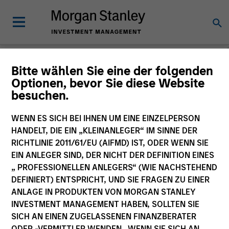
Morgan Stanley
Bitte wählen Sie eine der folgenden
Optionen, bevor Sie diese Website
Investment Funds
besuchen.
Änderung des Fondsvehikels
WENN ES SICH BEI IHNEN UM EINE EINZELPERSON
HANDELT, DIE EIN „KLEINANLEGER“ IM SINNE DER
RICHTLINIE 2011/61/EU (AIFMD) IST, ODER WENN SIE
EIN ANLEGER SIND, DER NICHT DER DEFINITION EINES
„ PROFESSIONELLEN ANLEGERS“ (WIE NACHSTEHEND
DEFINIERT) ENTSPRICHT, UND SIE FRAGEN ZU EINER
ANLAGE IN PRODUKTEN VON MORGAN STANLEY
INVESTMENT MANAGEMENT HABEN, SOLLTEN SIE
SICH AN EINEN ZUGELASSENEN FINANZBERATER
Dieses Dokument ist ein Marketingdokument.
ODER -VERMITTLER WENDEN. WENN SIE SICH AN