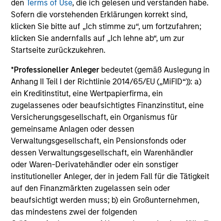
Die auf dieser Webseite verfügbaren Unterlagen beziehen
den
Terms of Use
, die ich gelesen und verstanden habe.
sich auf mehrere Teilfonds der Morgan Stanley Investment
Sofern die vorstehenden Erklärungen korrekt sind,
Management Funds-Reihe. Bitte beachten Sie, dass nicht
klicken Sie bitte auf „Ich stimme zu“, um fortzufahren;
alle Teilfonds in allen Ländern verfügbar sind und Teilfonds
klicken Sie andernfalls auf „Ich lehne ab“, um zur
nicht für Personen mit Wohnsitz in Ländern verfügbar sind,
in denen die Weitergabe bzw. Verfügbarkeit des Materials
Startseite zurückzukehren.
den jeweils geltenden Gesetzen oder Vorschriften
zuwiderlaufen würde.
*
Professioneller Anleger
bedeutet (gemäß Auslegung in
Anhang II Teil I der Richtlinie 2014/65/EU („MiFID“)): a)
Je höher die Kategorie (1-7), desto höher ist der mögliche
ein Kreditinstitut, eine Wertpapierfirma, ein
Ertrag, aber auch das Risiko, den ursprünglich angelegten
Betrag zu verlieren. Kategorie 1 bedeutet nicht, dass es sich
zugelassenes oder beaufsichtigtes Finanzinstitut, eine
um eine risikofreie Anlage handelt. Bitte beachten Sie die
Versicherungsgesellschaft, ein Organismus für
BasisInformationsBlatt („BIB“) des Fonds unter Ressourcen,
gemeinsame Anlagen oder dessen
die Risikoeinstufungen und -hinweise für die einzelnen
Verwaltungsgesellschaft, ein Pensionsfonds oder
Anlageklassen enthalten.
dessen Verwaltungsgesellschaft, ein Warenhändler
1
Das
Morningstar Rating™
(Sterne-Rating) für Fonds wird
oder Waren-Derivatehändler oder ein sonstiger
für Vermögensverwaltungsprodukte (wie Investmentfonds,
institutioneller Anleger, der in jedem Fall für die Tätigkeit
Variable-Annuity- und Variable-Life-Unterkonten (variable
auf den Finanzmärkten zugelassen sein oder
Renten- und Lebensversicherung), börsennotierte Fonds,
geschlossene Fonds und separate Konten) berechnet, die
beaufsichtigt werden muss; b) ein Großunternehmen,
seit mindestens drei Jahren existieren. Börsennotierte
das mindestens zwei der folgenden
Fonds und offene Investmentfonds werden zu