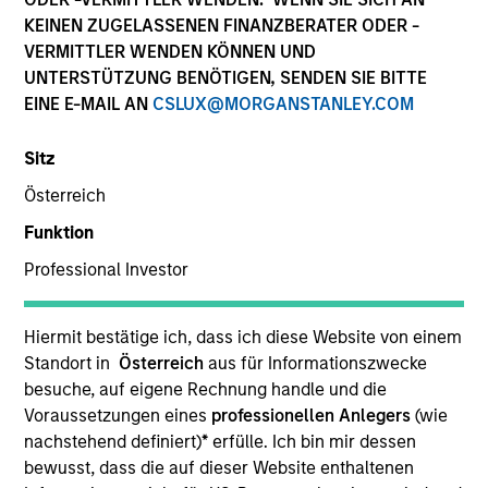
Die Wertentwicklung in der Vergangenheit ist kein
KEINEN ZUGELASSENEN FINANZBERATER ODER -
verlässlicher Indikator für die künftige Wertentwicklung.
VERMITTLER WENDEN KÖNNEN UND
Die Rendite kann infolge von Währungsschwankungen
UNTERSTÜTZUNG BENÖTIGEN, SENDEN SIE BITTE
steigen oder sinken. Alle Performanceangaben werden auf
EINE E-MAIL AN
CSLUX@MORGANSTANLEY.COM
Basis der Nettoinventarwerte (NIW) berechnet. Alle
Performance- und Index-Daten stammen von Morgan
Stanley Investment Management.
Sitz
Klicken Sie auf den Fondsnamen, um Informationen über
Österreich
die Renditen des Kalenderjahres zu erhalten.
Funktion
Professional Investor
Hiermit bestätige ich, dass ich diese Website von einem
Standort in
Österreich
aus für Informationszwecke
*Basiswährung des Fonds
besuche, auf eigene Rechnung handle und die
Dieses Material enthält Informationen über die Teilfonds
Voraussetzungen eines
professionellen Anlegers
(wie
von Morgan Stanley Investment Funds, einer in Luxemburg
nachstehend definiert)
*
erfülle. Ich bin mir dessen
ansässigen SICAV (Société d’Investissement à Capital
Variable). (die „Gesellschaft“), die im Großherzogtum
bewusst, dass die auf dieser Website enthaltenen