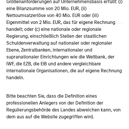
Größenanforderungen auf Unternehmensbasis erfüllt: (i)
Vergleichszwecken zu einer Kategorie zusammengefasst.
eine Bilanzsumme von 20 Mio. EUR, (ii)
Das Rating wird anhand der Morningstar Risk-Adjusted
Return (MRAR) berechnet, eine Kennzahl, die die
Nettoumsatzerlöse von 40 Mio. EUR oder (iii)
Schwankungen der monatlichen Überschussrendite eines
Eigenmittel von 2 Mio. EUR, das für eigene Rechnung
verwalteten Produkts berücksichtigt. Dabei wird
handelt; oder (c) eine nationale oder regionale
besonderes Gewicht auf die negativen
Regierung, einschließlich Stellen der staatlichen
Performanceschwankungen und eine beständige
Wertentwicklung gelegt. Die besten 10% der Produkte in
Schuldenverwaltung auf nationaler oder regionaler
jeder Kategorie erhalten 5 Sterne, die nächsten 22,5% 4
Ebene, Zentralbanken, internationaler und
Sterne, die nächsten 35% 3 Sterne, die nächsten 22,5% 2
supranationaler Einrichtungen wie die Weltbank, der
Sterne und die unteren 10% 1 Stern. Das Morningstar-
IWF, die EZB, die EIB und andere vergleichbare
Gesamtrating für ein verwaltetes Produkt ergibt sich aus
dem gewichteten Durchschnitt der Morningstar-Ratings
internationale Organisationen, die auf eigene Rechnung
über drei, fünf und zehn Jahre (sofern vorhanden). Die
handeln.
Gewichtungen sind: 100% Drei-Jahres-Rating für
Gesamtrenditen von 36–59 Monaten, 60% Fünf-Jahres-
Rating/40% Drei-Jahres-Rating für Gesamtrenditen von 60–
Bitte beachten Sie, dass die Definition eines
119 Monaten und 50% Zehn-Jahres-Rating/30% Fünf-
Jahres-Rating/20% Drei-Jahres-Rating für Gesamtrenditen
professionellen Anlegers von der Definition der
von mindestens 120 Monaten. Zwar scheint die Formel für
Regulierungsbehörde des Landes abweichen kann, von
das Zehn-Jahres-Gesamtrating den Zehn-Jahres-Zeitraum
dem aus auf die Website zugegriffen wird.
am stärksten zu gewichten, jedoch wirkt sich der jüngste
Drei-Jahres-Zeitraum am stärksten aus, da er in alle drei