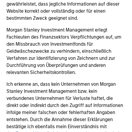
und der Rücknahme von Anteilen anfallen, werden nicht
gewährleistet, dass jegliche Informationen auf dieser
berücksichtigt. Alle Performance- und Index-Daten
Website korrekt oder vollständig oder für einen
stammen von Morgan Stanley Investment Management
bestimmten Zweck geeignet sind.
Limited („MSIM Ltd.”).
Der Wert der Anlagen und der mit ihnen erzielten Erträge
Morgan Stanley Investment Management erlegt
können sowohl steigen als auch fallen. Es ist daher
Fachleuten des Finanzsektors Verpflichtungen auf, um
möglich, dass Anleger das ursprünglich investierte Kapital
den Missbrauch von Investmentfonds für
nicht in voller Höhe zurückerhalten.
Geldwäschezwecke zu verhindern, einschließlich
Die Performance versteht sich nach Abzug der Gebühren.
Verfahren zur Identifizierung von Zeichnern und zur
Die Angaben zur Performance des laufenden Jahres sind
Durchführung von Überprüfungen und anderen
nicht annualisiert. Die Performance von anderen
relevanten Sicherheitskontrollen.
Anteilsklassen (sofern angeboten) kann abweichen. Setzen
Sie sich bitte gründlich mit den Anlagezielen und -risiken
Ich erkenne an, dass kein Unternehmen von Morgan
sowie den Kosten und Gebühren des Fonds auseinander,
bevor Sie eine Anlageentscheidung treffen.
Stanley Investment Management bzw. kein
verbundenes Unternehmen für Verluste haftet, die
Der Einsatz von Fremdkapital erhöht die Risiken, so dass
direkt oder indirekt durch den Zugriff auf Informationen
eine relativ kleine Bewegung im Wert einer Anlage zu einer
unverhältnismäßig großen Bewegung, sowohl im negativen
infolge meiner falschen oder fehlerhaften Angaben
als auch im positiven Sinne, im Wert dieser Anlage und
entstehen. Durch die Annahme dieser Erklärungen
damit auch im Wert des Fonds führen kann.
bestätige ich ebenfalls mein Einverständnis mit