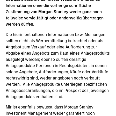
Hongkong den Abschnitt „Zusätzliche Informationen für
Informationen ohne die vorherige schriftliche
Anleger aus Hongkong“ im Verkaufsprospekt beachten.
Deutschsprachige Exemplare des Verkaufsprospekts, des
Zustimmung von Morgan Stanley weder ganz noch
KID oder des KIID, der Statuten der Gesellschaft und der
teilweise vervielfältigt oder anderweitig übertragen
Jahres- und Halbjahresberichte sowie zusätzliche
werden dürfen.
Informationen sind kostenlos bei der Schweizer Vertretung
erhältlich. Die Schweizer Vertretung ist Carnegie Fund
Die hierin enthaltenen Informationen bzw. Meinungen
Services S.A., 11, rue du Général-Dufour, 1204 Genf,
Schweiz. Die Schweizer Zahlstelle ist Banque Cantonale
sollten nicht als Werbemitteilung betrachtet oder als
de Genève, 17, quai de l’Ile, 1204 Genf, Schweiz.
Angebot zum Verkauf oder eine Aufforderung zur
Abgabe eines Angebots zum Kauf eines Anlageprodukts
Beendet die Verwaltungsgesellschaft des entsprechenden
Fonds ihre Vereinbarung zur Vermarktung dieses Fonds in
ausgelegt werden; ebenso dürfen derartige
einem Land des EWR, in dem dieser für den Verkauf
Anlageprodukte Personen in Rechtsgebieten, in denen
registriert ist, so geschieht dies in Übereinstimmung mit
solche Angebote, Aufforderungen, Käufe oder Verkäufe
den OGAW-Vorschriften.
rechtswidrig sind, weder angeboten noch verkauft
Mit dem Fonds verbundene Begriffe und
werden. Alle Anlageprodukte unterliegen spezifischen
Begriffsbestimmungen können Sie unserer Seite mit
Anlagebeschränkungen, die im Prospekt des jeweiligen
dem
Glossar
entnehmen.
Anlageprodukts enthalten sind.
Performanceangaben werden auf Basis der
Mir ist ebenfalls bewusst, dass Morgan Stanley
Nettoinventarwerte (NAV) und abzüglich Gebühren
berechnet. Provisionen und Kosten, die bei der Ausgabe
Investment Management weder garantiert noch