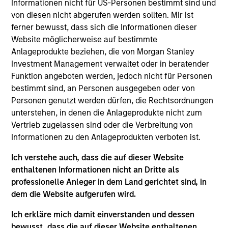
Luxemburg als Organismus für gemeinsame Anlagen
Informationen nicht für US-Personen bestimmt sind und
gemäß Teil 1 des Gesetzes vom 17. Dezember 2010 in
von diesen nicht abgerufen werden sollten. Mir ist
seiner geänderten Fassung registriert ist. Die Gesellschaft
ferner bewusst, dass sich die Informationen dieser
ist ein Organismus für gemeinsame Anlagen in
Wertpapieren („OGAW“).
Website möglicherweise auf bestimmte
Anlageprodukte beziehen, die von Morgan Stanley
Anträge auf Anteile an den Teilfonds sollten erst gestellt
Investment Management verwaltet oder in beratender
werden, wenn der aktuelle Verkaufsprospekt, das Key
Information Document („KID“) oder das Key Investor
Funktion angeboten werden, jedoch nicht für Personen
Information Document („KIID“), der Jahres- und
bestimmt sind, an Personen ausgegeben oder von
Halbjahresbericht („Angebotsunterlagen“) oder andere
Personen genutzt werden dürfen, die Rechtsordnungen
Dokumente, die in Ihrer Nähe online unter
unterstehen, in denen die Anlageprodukte nicht zum
https://www.morganstanley.com/im/msinvf/index.html
Vertrieb zugelassen sind oder die Verbreitung von
verfügbar sind oder kostenlos beim Geschäftssitz von
Morgan Stanley Investment Funds, European Bank and
Informationen zu den Anlageprodukten verboten ist.
Business Centre, 6B route de Trèves, L-2633
Senningerberg, R.C.S. Luxemburg B 29 192, erhältlich.
Ich verstehe auch, dass die auf dieser Website
enthaltenen Informationen nicht an Dritte als
Informationen in Bezug auf Nachhaltigkeitsaspekte des
professionelle Anleger in dem Land gerichtet sind, in
Fonds und die Zusammenfassung der Anlegerrechte
finden Sie auf der oben erwähnten Webseite.
dem die Website aufgerufen wird.
Italienische Anleger sollten darüber hinaus das
Ich erkläre mich damit einverstanden und dessen
„Erweiterte Zeichnungsformular“ und alle Anleger aus
bewusst, dass die auf dieser Website enthaltenen