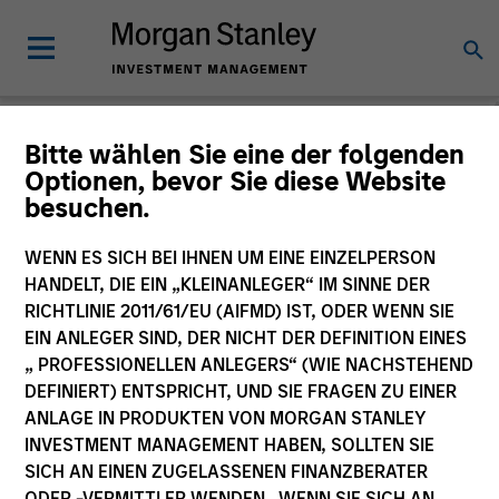
Morgan Stanley
Bitte wählen Sie eine der folgenden
Optionen, bevor Sie diese Website
Investment Funds
besuchen.
Änderung des Fondsvehikels
WENN ES SICH BEI IHNEN UM EINE EINZELPERSON
HANDELT, DIE EIN „KLEINANLEGER“ IM SINNE DER
RICHTLINIE 2011/61/EU (AIFMD) IST, ODER WENN SIE
EIN ANLEGER SIND, DER NICHT DER DEFINITION EINES
„ PROFESSIONELLEN ANLEGERS“ (WIE NACHSTEHEND
DEFINIERT) ENTSPRICHT, UND SIE FRAGEN ZU EINER
ANLAGE IN PRODUKTEN VON MORGAN STANLEY
INVESTMENT MANAGEMENT HABEN, SOLLTEN SIE
SICH AN EINEN ZUGELASSENEN FINANZBERATER
Dieses Dokument ist ein Marketingdokument.
ODER -VERMITTLER WENDEN. WENN SIE SICH AN