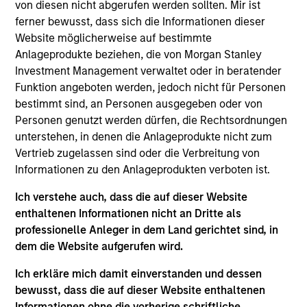
Luxemburg als Organismus für gemeinsame Anlagen
von diesen nicht abgerufen werden sollten. Mir ist
gemäß Teil 1 des Gesetzes vom 17. Dezember 2010 in
ferner bewusst, dass sich die Informationen dieser
seiner geänderten Fassung registriert ist. Die Gesellschaft
Website möglicherweise auf bestimmte
ist ein Organismus für gemeinsame Anlagen in
Wertpapieren („OGAW“).
Anlageprodukte beziehen, die von Morgan Stanley
Investment Management verwaltet oder in beratender
Anträge auf Anteile an den Teilfonds sollten erst gestellt
Funktion angeboten werden, jedoch nicht für Personen
werden, wenn der aktuelle Verkaufsprospekt, das Key
Information Document („KID“) oder das Key Investor
bestimmt sind, an Personen ausgegeben oder von
Information Document („KIID“), der Jahres- und
Personen genutzt werden dürfen, die Rechtsordnungen
Halbjahresbericht („Angebotsunterlagen“) oder andere
unterstehen, in denen die Anlageprodukte nicht zum
Dokumente, die in Ihrer Nähe online unter
Vertrieb zugelassen sind oder die Verbreitung von
https://www.morganstanley.com/im/msinvf/index.html
Informationen zu den Anlageprodukten verboten ist.
verfügbar sind oder kostenlos beim Geschäftssitz von
Morgan Stanley Investment Funds, European Bank and
Business Centre, 6B route de Trèves, L-2633
Ich verstehe auch, dass die auf dieser Website
Senningerberg, R.C.S. Luxemburg B 29 192, erhältlich.
enthaltenen Informationen nicht an Dritte als
professionelle Anleger in dem Land gerichtet sind, in
Informationen in Bezug auf Nachhaltigkeitsaspekte des
dem die Website aufgerufen wird.
Fonds und die Zusammenfassung der Anlegerrechte
finden Sie auf der oben erwähnten Webseite.
Ich erkläre mich damit einverstanden und dessen
Italienische Anleger sollten darüber hinaus das
bewusst, dass die auf dieser Website enthaltenen
„Erweiterte Zeichnungsformular“ und alle Anleger aus
Informationen ohne die vorherige schriftliche