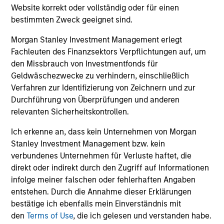
und der Rücknahme von Anteilen anfallen, werden nicht
Website korrekt oder vollständig oder für einen
berücksichtigt. Alle Performance- und Index-Daten
bestimmten Zweck geeignet sind.
stammen von Morgan Stanley Investment Management
Limited („MSIM Ltd.”).
Morgan Stanley Investment Management erlegt
Der Wert der Anlagen und der mit ihnen erzielten Erträge
Fachleuten des Finanzsektors Verpflichtungen auf, um
können sowohl steigen als auch fallen. Es ist daher
den Missbrauch von Investmentfonds für
möglich, dass Anleger das ursprünglich investierte Kapital
Geldwäschezwecke zu verhindern, einschließlich
nicht in voller Höhe zurückerhalten.
Verfahren zur Identifizierung von Zeichnern und zur
Die Performance versteht sich nach Abzug der Gebühren.
Durchführung von Überprüfungen und anderen
Die Angaben zur Performance des laufenden Jahres sind
relevanten Sicherheitskontrollen.
nicht annualisiert. Die Performance von anderen
Anteilsklassen (sofern angeboten) kann abweichen. Setzen
Ich erkenne an, dass kein Unternehmen von Morgan
Sie sich bitte gründlich mit den Anlagezielen und -risiken
sowie den Kosten und Gebühren des Fonds auseinander,
Stanley Investment Management bzw. kein
bevor Sie eine Anlageentscheidung treffen.
verbundenes Unternehmen für Verluste haftet, die
direkt oder indirekt durch den Zugriff auf Informationen
Der Einsatz von Fremdkapital erhöht die Risiken, so dass
infolge meiner falschen oder fehlerhaften Angaben
eine relativ kleine Bewegung im Wert einer Anlage zu einer
unverhältnismäßig großen Bewegung, sowohl im negativen
entstehen. Durch die Annahme dieser Erklärungen
als auch im positiven Sinne, im Wert dieser Anlage und
bestätige ich ebenfalls mein Einverständnis mit
damit auch im Wert des Fonds führen kann.
den
Terms of Use
, die ich gelesen und verstanden habe.