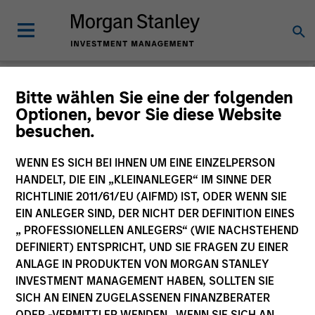
Morgan Stanley
Bitte wählen Sie eine der folgenden
Optionen, bevor Sie diese Website
Investment Funds
besuchen.
Änderung des Fondsvehikels
WENN ES SICH BEI IHNEN UM EINE EINZELPERSON
HANDELT, DIE EIN „KLEINANLEGER“ IM SINNE DER
RICHTLINIE 2011/61/EU (AIFMD) IST, ODER WENN SIE
EIN ANLEGER SIND, DER NICHT DER DEFINITION EINES
„ PROFESSIONELLEN ANLEGERS“ (WIE NACHSTEHEND
DEFINIERT) ENTSPRICHT, UND SIE FRAGEN ZU EINER
ANLAGE IN PRODUKTEN VON MORGAN STANLEY
INVESTMENT MANAGEMENT HABEN, SOLLTEN SIE
SICH AN EINEN ZUGELASSENEN FINANZBERATER
Dieses Dokument ist ein Marketingdokument.
ODER -VERMITTLER WENDEN. WENN SIE SICH AN