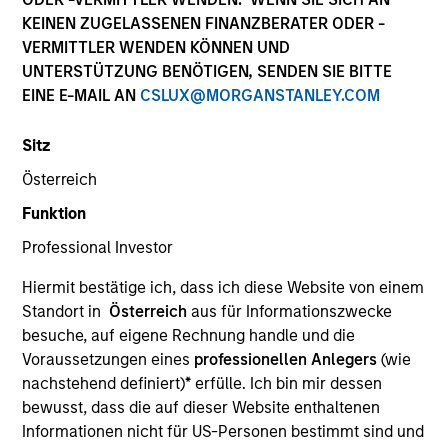
Die Wertentwicklung in der Vergangenheit ist kein
KEINEN ZUGELASSENEN FINANZBERATER ODER -
verlässlicher Indikator für die künftige Wertentwicklung.
VERMITTLER WENDEN KÖNNEN UND
Die Rendite kann infolge von Währungsschwankungen
UNTERSTÜTZUNG BENÖTIGEN, SENDEN SIE BITTE
steigen oder sinken. Alle Performanceangaben werden auf
EINE E-MAIL AN
CSLUX@MORGANSTANLEY.COM
Basis der Nettoinventarwerte (NIW) berechnet. Alle
Performance- und Index-Daten stammen von Morgan
Stanley Investment Management.
Sitz
Klicken Sie auf den Fondsnamen, um Informationen über
Österreich
die Renditen des Kalenderjahres zu erhalten.
Funktion
Professional Investor
Hiermit bestätige ich, dass ich diese Website von einem
Standort in
Österreich
aus für Informationszwecke
besuche, auf eigene Rechnung handle und die
*Basiswährung des Fonds
Voraussetzungen eines
professionellen Anlegers
(wie
Dieses Material enthält Informationen über die Teilfonds
nachstehend definiert)
*
erfülle. Ich bin mir dessen
von Morgan Stanley Investment Funds, einer in Luxemburg
bewusst, dass die auf dieser Website enthaltenen
ansässigen SICAV (Société d’Investissement à Capital
Variable). (die „Gesellschaft“), die im Großherzogtum
Informationen nicht für US-Personen bestimmt sind und