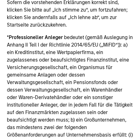
Die auf dieser Webseite verfügbaren Unterlagen beziehen
Sofern die vorstehenden Erklärungen korrekt sind,
sich auf mehrere Teilfonds der Morgan Stanley Investment
klicken Sie bitte auf „Ich stimme zu“, um fortzufahren;
Management Funds-Reihe. Bitte beachten Sie, dass nicht
klicken Sie andernfalls auf „Ich lehne ab“, um zur
alle Teilfonds in allen Ländern verfügbar sind und Teilfonds
Startseite zurückzukehren.
nicht für Personen mit Wohnsitz in Ländern verfügbar sind,
in denen die Weitergabe bzw. Verfügbarkeit des Materials
den jeweils geltenden Gesetzen oder Vorschriften
*
Professioneller Anleger
bedeutet (gemäß Auslegung in
zuwiderlaufen würde.
Anhang II Teil I der Richtlinie 2014/65/EU („MiFID“)): a)
ein Kreditinstitut, eine Wertpapierfirma, ein
Je höher die Kategorie (1-7), desto höher ist der mögliche
Ertrag, aber auch das Risiko, den ursprünglich angelegten
zugelassenes oder beaufsichtigtes Finanzinstitut, eine
Betrag zu verlieren. Kategorie 1 bedeutet nicht, dass es sich
Versicherungsgesellschaft, ein Organismus für
um eine risikofreie Anlage handelt. Bitte beachten Sie die
gemeinsame Anlagen oder dessen
BasisInformationsBlatt („BIB“) des Fonds unter Ressourcen,
Verwaltungsgesellschaft, ein Pensionsfonds oder
die Risikoeinstufungen und -hinweise für die einzelnen
Anlageklassen enthalten.
dessen Verwaltungsgesellschaft, ein Warenhändler
oder Waren-Derivatehändler oder ein sonstiger
1
Das
Morningstar Rating™
(Sterne-Rating) für Fonds wird
institutioneller Anleger, der in jedem Fall für die Tätigkeit
für Vermögensverwaltungsprodukte (wie Investmentfonds,
auf den Finanzmärkten zugelassen sein oder
Variable-Annuity- und Variable-Life-Unterkonten (variable
beaufsichtigt werden muss; b) ein Großunternehmen,
Renten- und Lebensversicherung), börsennotierte Fonds,
geschlossene Fonds und separate Konten) berechnet, die
das mindestens zwei der folgenden
seit mindestens drei Jahren existieren. Börsennotierte
Größenanforderungen auf Unternehmensbasis erfüllt: (i)
Fonds und offene Investmentfonds werden zu