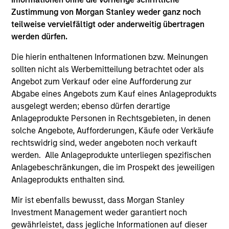
Hongkong den Abschnitt „Zusätzliche Informationen für
Anleger aus Hongkong“ im Verkaufsprospekt beachten.
Zustimmung von Morgan Stanley weder ganz noch
Deutschsprachige Exemplare des Verkaufsprospekts, des
teilweise vervielfältigt oder anderweitig übertragen
KID oder des KIID, der Statuten der Gesellschaft und der
werden dürfen.
Jahres- und Halbjahresberichte sowie zusätzliche
Informationen sind kostenlos bei der Schweizer Vertretung
Die hierin enthaltenen Informationen bzw. Meinungen
erhältlich. Die Schweizer Vertretung ist Carnegie Fund
sollten nicht als Werbemitteilung betrachtet oder als
Services S.A., 11, rue du Général-Dufour, 1204 Genf,
Schweiz. Die Schweizer Zahlstelle ist Banque Cantonale
Angebot zum Verkauf oder eine Aufforderung zur
de Genève, 17, quai de l’Ile, 1204 Genf, Schweiz.
Abgabe eines Angebots zum Kauf eines Anlageprodukts
ausgelegt werden; ebenso dürfen derartige
Beendet die Verwaltungsgesellschaft des entsprechenden
Fonds ihre Vereinbarung zur Vermarktung dieses Fonds in
Anlageprodukte Personen in Rechtsgebieten, in denen
einem Land des EWR, in dem dieser für den Verkauf
solche Angebote, Aufforderungen, Käufe oder Verkäufe
registriert ist, so geschieht dies in Übereinstimmung mit
rechtswidrig sind, weder angeboten noch verkauft
den OGAW-Vorschriften.
werden. Alle Anlageprodukte unterliegen spezifischen
Mit dem Fonds verbundene Begriffe und
Anlagebeschränkungen, die im Prospekt des jeweiligen
Begriffsbestimmungen können Sie unserer Seite mit
Anlageprodukts enthalten sind.
dem
Glossar
entnehmen.
Mir ist ebenfalls bewusst, dass Morgan Stanley
Performanceangaben werden auf Basis der
Investment Management weder garantiert noch
Nettoinventarwerte (NAV) und abzüglich Gebühren
berechnet. Provisionen und Kosten, die bei der Ausgabe
gewährleistet, dass jegliche Informationen auf dieser