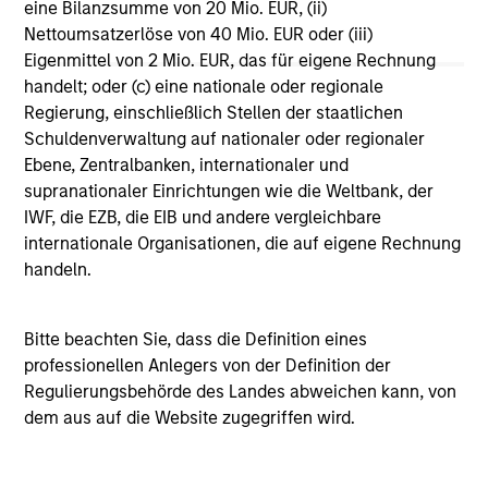
eine Bilanzsumme von 20 Mio. EUR, (ii)
Vergleichszwecken zu einer Kategorie zusammengefasst.
Nettoumsatzerlöse von 40 Mio. EUR oder (iii)
Das Rating wird anhand der Morningstar Risk-Adjusted
Return (MRAR) berechnet, eine Kennzahl, die die
Eigenmittel von 2 Mio. EUR, das für eigene Rechnung
Schwankungen der monatlichen Überschussrendite eines
handelt; oder (c) eine nationale oder regionale
verwalteten Produkts berücksichtigt. Dabei wird
Regierung, einschließlich Stellen der staatlichen
besonderes Gewicht auf die negativen
Performanceschwankungen und eine beständige
Schuldenverwaltung auf nationaler oder regionaler
Wertentwicklung gelegt. Die besten 10% der Produkte in
Ebene, Zentralbanken, internationaler und
jeder Kategorie erhalten 5 Sterne, die nächsten 22,5% 4
supranationaler Einrichtungen wie die Weltbank, der
Sterne, die nächsten 35% 3 Sterne, die nächsten 22,5% 2
IWF, die EZB, die EIB und andere vergleichbare
Sterne und die unteren 10% 1 Stern. Das Morningstar-
Gesamtrating für ein verwaltetes Produkt ergibt sich aus
internationale Organisationen, die auf eigene Rechnung
dem gewichteten Durchschnitt der Morningstar-Ratings
handeln.
über drei, fünf und zehn Jahre (sofern vorhanden). Die
Gewichtungen sind: 100% Drei-Jahres-Rating für
Gesamtrenditen von 36–59 Monaten, 60% Fünf-Jahres-
Bitte beachten Sie, dass die Definition eines
Rating/40% Drei-Jahres-Rating für Gesamtrenditen von 60–
professionellen Anlegers von der Definition der
119 Monaten und 50% Zehn-Jahres-Rating/30% Fünf-
Jahres-Rating/20% Drei-Jahres-Rating für Gesamtrenditen
Regulierungsbehörde des Landes abweichen kann, von
von mindestens 120 Monaten. Zwar scheint die Formel für
dem aus auf die Website zugegriffen wird.
das Zehn-Jahres-Gesamtrating den Zehn-Jahres-Zeitraum
am stärksten zu gewichten, jedoch wirkt sich der jüngste
Drei-Jahres-Zeitraum am stärksten aus, da er in alle drei