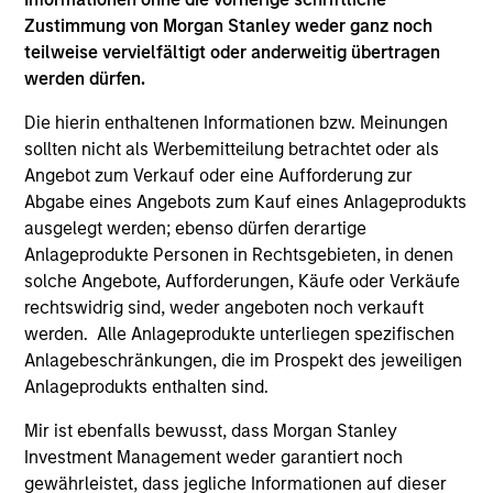
Hongkong den Abschnitt „Zusätzliche Informationen für
Anleger aus Hongkong“ im Verkaufsprospekt beachten.
Zustimmung von Morgan Stanley weder ganz noch
Deutschsprachige Exemplare des Verkaufsprospekts, des
teilweise vervielfältigt oder anderweitig übertragen
KID oder des KIID, der Statuten der Gesellschaft und der
werden dürfen.
Jahres- und Halbjahresberichte sowie zusätzliche
Informationen sind kostenlos bei der Schweizer Vertretung
Die hierin enthaltenen Informationen bzw. Meinungen
erhältlich. Die Schweizer Vertretung ist Carnegie Fund
sollten nicht als Werbemitteilung betrachtet oder als
Services S.A., 11, rue du Général-Dufour, 1204 Genf,
Schweiz. Die Schweizer Zahlstelle ist Banque Cantonale
Angebot zum Verkauf oder eine Aufforderung zur
de Genève, 17, quai de l’Ile, 1204 Genf, Schweiz.
Abgabe eines Angebots zum Kauf eines Anlageprodukts
ausgelegt werden; ebenso dürfen derartige
Beendet die Verwaltungsgesellschaft des entsprechenden
Fonds ihre Vereinbarung zur Vermarktung dieses Fonds in
Anlageprodukte Personen in Rechtsgebieten, in denen
einem Land des EWR, in dem dieser für den Verkauf
solche Angebote, Aufforderungen, Käufe oder Verkäufe
registriert ist, so geschieht dies in Übereinstimmung mit
rechtswidrig sind, weder angeboten noch verkauft
den OGAW-Vorschriften.
werden. Alle Anlageprodukte unterliegen spezifischen
Mit dem Fonds verbundene Begriffe und
Anlagebeschränkungen, die im Prospekt des jeweiligen
Begriffsbestimmungen können Sie unserer Seite mit
Anlageprodukts enthalten sind.
dem
Glossar
entnehmen.
Mir ist ebenfalls bewusst, dass Morgan Stanley
Performanceangaben werden auf Basis der
Investment Management weder garantiert noch
Nettoinventarwerte (NAV) und abzüglich Gebühren
berechnet. Provisionen und Kosten, die bei der Ausgabe
gewährleistet, dass jegliche Informationen auf dieser