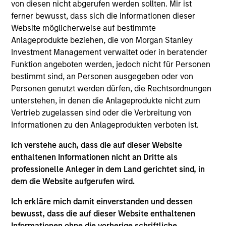
Luxemburg als Organismus für gemeinsame Anlagen
von diesen nicht abgerufen werden sollten. Mir ist
gemäß Teil 1 des Gesetzes vom 17. Dezember 2010 in
ferner bewusst, dass sich die Informationen dieser
seiner geänderten Fassung registriert ist. Die Gesellschaft
Website möglicherweise auf bestimmte
ist ein Organismus für gemeinsame Anlagen in
Wertpapieren („OGAW“).
Anlageprodukte beziehen, die von Morgan Stanley
Investment Management verwaltet oder in beratender
Anträge auf Anteile an den Teilfonds sollten erst gestellt
Funktion angeboten werden, jedoch nicht für Personen
werden, wenn der aktuelle Verkaufsprospekt, das Key
Information Document („KID“) oder das Key Investor
bestimmt sind, an Personen ausgegeben oder von
Information Document („KIID“), der Jahres- und
Personen genutzt werden dürfen, die Rechtsordnungen
Halbjahresbericht („Angebotsunterlagen“) oder andere
unterstehen, in denen die Anlageprodukte nicht zum
Dokumente, die in Ihrer Nähe online unter
Vertrieb zugelassen sind oder die Verbreitung von
https://www.morganstanley.com/im/msinvf/index.html
Informationen zu den Anlageprodukten verboten ist.
verfügbar sind oder kostenlos beim Geschäftssitz von
Morgan Stanley Investment Funds, European Bank and
Business Centre, 6B route de Trèves, L-2633
Ich verstehe auch, dass die auf dieser Website
Senningerberg, R.C.S. Luxemburg B 29 192, erhältlich.
enthaltenen Informationen nicht an Dritte als
professionelle Anleger in dem Land gerichtet sind, in
Informationen in Bezug auf Nachhaltigkeitsaspekte des
dem die Website aufgerufen wird.
Fonds und die Zusammenfassung der Anlegerrechte
finden Sie auf der oben erwähnten Webseite.
Ich erkläre mich damit einverstanden und dessen
Italienische Anleger sollten darüber hinaus das
bewusst, dass die auf dieser Website enthaltenen
„Erweiterte Zeichnungsformular“ und alle Anleger aus
Informationen ohne die vorherige schriftliche