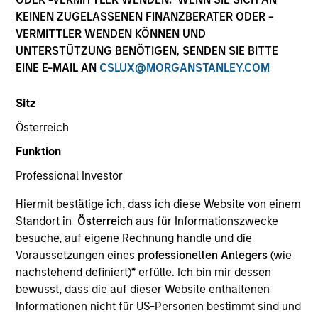
Die Wertentwicklung in der Vergangenheit ist kein
KEINEN ZUGELASSENEN FINANZBERATER ODER -
verlässlicher Indikator für die künftige Wertentwicklung.
VERMITTLER WENDEN KÖNNEN UND
Die Rendite kann infolge von Währungsschwankungen
UNTERSTÜTZUNG BENÖTIGEN, SENDEN SIE BITTE
steigen oder sinken. Alle Performanceangaben werden auf
EINE E-MAIL AN
CSLUX@MORGANSTANLEY.COM
Basis der Nettoinventarwerte (NIW) berechnet. Alle
Performance- und Index-Daten stammen von Morgan
Stanley Investment Management.
Sitz
Klicken Sie auf den Fondsnamen, um Informationen über
Österreich
die Renditen des Kalenderjahres zu erhalten.
Funktion
Professional Investor
Hiermit bestätige ich, dass ich diese Website von einem
Standort in
Österreich
aus für Informationszwecke
besuche, auf eigene Rechnung handle und die
*Basiswährung des Fonds
Voraussetzungen eines
professionellen Anlegers
(wie
Dieses Material enthält Informationen über die Teilfonds
nachstehend definiert)
*
erfülle. Ich bin mir dessen
von Morgan Stanley Investment Funds, einer in Luxemburg
bewusst, dass die auf dieser Website enthaltenen
ansässigen SICAV (Société d’Investissement à Capital
Variable). (die „Gesellschaft“), die im Großherzogtum
Informationen nicht für US-Personen bestimmt sind und