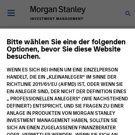
Morgan Stanley
Bitte wählen Sie eine der folgenden
Optionen, bevor Sie diese Website
Investment Funds
besuchen.
Änderung des Fondsvehikels
WENN ES SICH BEI IHNEN UM EINE EINZELPERSON
HANDELT, DIE EIN „KLEINANLEGER“ IM SINNE DER
RICHTLINIE 2011/61/EU (AIFMD) IST, ODER WENN SIE
EIN ANLEGER SIND, DER NICHT DER DEFINITION EINES
„ PROFESSIONELLEN ANLEGERS“ (WIE NACHSTEHEND
DEFINIERT) ENTSPRICHT, UND SIE FRAGEN ZU EINER
ANLAGE IN PRODUKTEN VON MORGAN STANLEY
INVESTMENT MANAGEMENT HABEN, SOLLTEN SIE
SICH AN EINEN ZUGELASSENEN FINANZBERATER
Dieses Dokument ist ein Marketingdokument.
ODER -VERMITTLER WENDEN. WENN SIE SICH AN