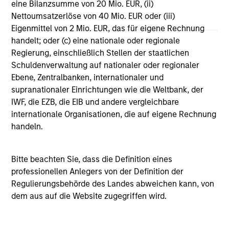
eine Bilanzsumme von 20 Mio. EUR, (ii)
Vergleichszwecken zu einer Kategorie zusammengefasst.
Nettoumsatzerlöse von 40 Mio. EUR oder (iii)
Das Rating wird anhand der Morningstar Risk-Adjusted
Return (MRAR) berechnet, eine Kennzahl, die die
Eigenmittel von 2 Mio. EUR, das für eigene Rechnung
Schwankungen der monatlichen Überschussrendite eines
handelt; oder (c) eine nationale oder regionale
verwalteten Produkts berücksichtigt. Dabei wird
Regierung, einschließlich Stellen der staatlichen
besonderes Gewicht auf die negativen
Performanceschwankungen und eine beständige
Schuldenverwaltung auf nationaler oder regionaler
Wertentwicklung gelegt. Die besten 10% der Produkte in
Ebene, Zentralbanken, internationaler und
jeder Kategorie erhalten 5 Sterne, die nächsten 22,5% 4
supranationaler Einrichtungen wie die Weltbank, der
Sterne, die nächsten 35% 3 Sterne, die nächsten 22,5% 2
IWF, die EZB, die EIB und andere vergleichbare
Sterne und die unteren 10% 1 Stern. Das Morningstar-
Gesamtrating für ein verwaltetes Produkt ergibt sich aus
internationale Organisationen, die auf eigene Rechnung
dem gewichteten Durchschnitt der Morningstar-Ratings
handeln.
über drei, fünf und zehn Jahre (sofern vorhanden). Die
Gewichtungen sind: 100% Drei-Jahres-Rating für
Gesamtrenditen von 36–59 Monaten, 60% Fünf-Jahres-
Bitte beachten Sie, dass die Definition eines
Rating/40% Drei-Jahres-Rating für Gesamtrenditen von 60–
professionellen Anlegers von der Definition der
119 Monaten und 50% Zehn-Jahres-Rating/30% Fünf-
Jahres-Rating/20% Drei-Jahres-Rating für Gesamtrenditen
Regulierungsbehörde des Landes abweichen kann, von
von mindestens 120 Monaten. Zwar scheint die Formel für
dem aus auf die Website zugegriffen wird.
das Zehn-Jahres-Gesamtrating den Zehn-Jahres-Zeitraum
am stärksten zu gewichten, jedoch wirkt sich der jüngste
Drei-Jahres-Zeitraum am stärksten aus, da er in alle drei