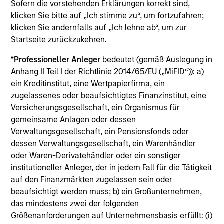
Die auf dieser Webseite verfügbaren Unterlagen beziehen
Sofern die vorstehenden Erklärungen korrekt sind,
sich auf mehrere Teilfonds der Morgan Stanley Investment
klicken Sie bitte auf „Ich stimme zu“, um fortzufahren;
Management Funds-Reihe. Bitte beachten Sie, dass nicht
klicken Sie andernfalls auf „Ich lehne ab“, um zur
alle Teilfonds in allen Ländern verfügbar sind und Teilfonds
Startseite zurückzukehren.
nicht für Personen mit Wohnsitz in Ländern verfügbar sind,
in denen die Weitergabe bzw. Verfügbarkeit des Materials
den jeweils geltenden Gesetzen oder Vorschriften
*
Professioneller Anleger
bedeutet (gemäß Auslegung in
zuwiderlaufen würde.
Anhang II Teil I der Richtlinie 2014/65/EU („MiFID“)): a)
ein Kreditinstitut, eine Wertpapierfirma, ein
Je höher die Kategorie (1-7), desto höher ist der mögliche
Ertrag, aber auch das Risiko, den ursprünglich angelegten
zugelassenes oder beaufsichtigtes Finanzinstitut, eine
Betrag zu verlieren. Kategorie 1 bedeutet nicht, dass es sich
Versicherungsgesellschaft, ein Organismus für
um eine risikofreie Anlage handelt. Bitte beachten Sie die
gemeinsame Anlagen oder dessen
BasisInformationsBlatt („BIB“) des Fonds unter Ressourcen,
Verwaltungsgesellschaft, ein Pensionsfonds oder
die Risikoeinstufungen und -hinweise für die einzelnen
Anlageklassen enthalten.
dessen Verwaltungsgesellschaft, ein Warenhändler
oder Waren-Derivatehändler oder ein sonstiger
1
Das
Morningstar Rating™
(Sterne-Rating) für Fonds wird
institutioneller Anleger, der in jedem Fall für die Tätigkeit
für Vermögensverwaltungsprodukte (wie Investmentfonds,
auf den Finanzmärkten zugelassen sein oder
Variable-Annuity- und Variable-Life-Unterkonten (variable
beaufsichtigt werden muss; b) ein Großunternehmen,
Renten- und Lebensversicherung), börsennotierte Fonds,
geschlossene Fonds und separate Konten) berechnet, die
das mindestens zwei der folgenden
seit mindestens drei Jahren existieren. Börsennotierte
Größenanforderungen auf Unternehmensbasis erfüllt: (i)
Fonds und offene Investmentfonds werden zu