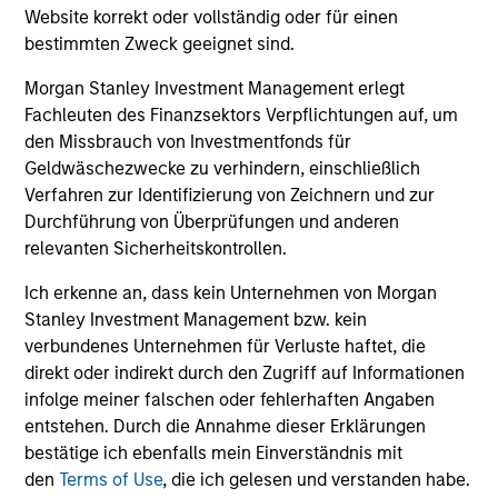
und der Rücknahme von Anteilen anfallen, werden nicht
Website korrekt oder vollständig oder für einen
berücksichtigt. Alle Performance- und Index-Daten
bestimmten Zweck geeignet sind.
stammen von Morgan Stanley Investment Management
Limited („MSIM Ltd.”).
Morgan Stanley Investment Management erlegt
Der Wert der Anlagen und der mit ihnen erzielten Erträge
Fachleuten des Finanzsektors Verpflichtungen auf, um
können sowohl steigen als auch fallen. Es ist daher
den Missbrauch von Investmentfonds für
möglich, dass Anleger das ursprünglich investierte Kapital
Geldwäschezwecke zu verhindern, einschließlich
nicht in voller Höhe zurückerhalten.
Verfahren zur Identifizierung von Zeichnern und zur
Die Performance versteht sich nach Abzug der Gebühren.
Durchführung von Überprüfungen und anderen
Die Angaben zur Performance des laufenden Jahres sind
relevanten Sicherheitskontrollen.
nicht annualisiert. Die Performance von anderen
Anteilsklassen (sofern angeboten) kann abweichen. Setzen
Ich erkenne an, dass kein Unternehmen von Morgan
Sie sich bitte gründlich mit den Anlagezielen und -risiken
sowie den Kosten und Gebühren des Fonds auseinander,
Stanley Investment Management bzw. kein
bevor Sie eine Anlageentscheidung treffen.
verbundenes Unternehmen für Verluste haftet, die
direkt oder indirekt durch den Zugriff auf Informationen
Der Einsatz von Fremdkapital erhöht die Risiken, so dass
infolge meiner falschen oder fehlerhaften Angaben
eine relativ kleine Bewegung im Wert einer Anlage zu einer
unverhältnismäßig großen Bewegung, sowohl im negativen
entstehen. Durch die Annahme dieser Erklärungen
als auch im positiven Sinne, im Wert dieser Anlage und
bestätige ich ebenfalls mein Einverständnis mit
damit auch im Wert des Fonds führen kann.
den
Terms of Use
, die ich gelesen und verstanden habe.