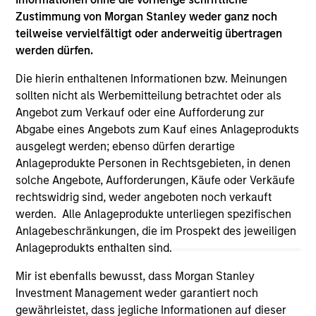
All investing involves risks, including a loss of principal.
Zustimmung von Morgan Stanley weder ganz noch
Please refer to the strategy detail page for important
teilweise vervielfältigt oder anderweitig übertragen
information on the strategy, including additional risk
werden dürfen.
considerations.
Die hierin enthaltenen Informationen bzw. Meinungen
sollten nicht als Werbemitteilung betrachtet oder als
Angebot zum Verkauf oder eine Aufforderung zur
Abgabe eines Angebots zum Kauf eines Anlageprodukts
ausgelegt werden; ebenso dürfen derartige
Anlageprodukte Personen in Rechtsgebieten, in denen
solche Angebote, Aufforderungen, Käufe oder Verkäufe
rechtswidrig sind, weder angeboten noch verkauft
werden. Alle Anlageprodukte unterliegen spezifischen
Anlagebeschränkungen, die im Prospekt des jeweiligen
Anlageprodukts enthalten sind.
Morgan Stanley
Mir ist ebenfalls bewusst, dass Morgan Stanley
Morgan Stanley Careers
Investment Management weder garantiert noch
gewährleistet, dass jegliche Informationen auf dieser