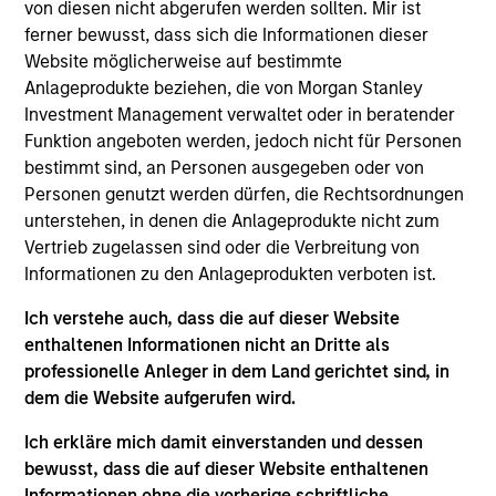
Capital Markets Group and Head of U.S. Investment
von diesen nicht abgerufen werden sollten. Mir ist
Grade Credit Trading for the Morgan Stanley Fixed
ferner bewusst, dass sich die Informationen dieser
Income Division. He began his career in the
Website möglicherweise auf bestimmte
investment industry in 1995. Prior to joining Morgan
Anlageprodukte beziehen, die von Morgan Stanley
Stanley, Kevin held various credit trading roles
Investment Management verwaltet oder in beratender
focused on Investment Grade Credit, High Yield and
Funktion angeboten werden, jedoch nicht für Personen
Emerging Markets.
bestimmt sind, an Personen ausgegeben oder von
Personen genutzt werden dürfen, die Rechtsordnungen
unterstehen, in denen die Anlageprodukte nicht zum
Vertrieb zugelassen sind oder die Verbreitung von
May not represent all Team Members.
Informationen zu den Anlageprodukten verboten ist.
The information on this page is for informational
Ich verstehe auch, dass die auf dieser Website
purposes only. The information contained herein does
enthaltenen Informationen nicht an Dritte als
not constitute and should not be construed as an
professionelle Anleger in dem Land gerichtet sind, in
offering of advisory services or an offer to sell or a
solicitation of an offer to buy any securities in any
dem die Website aufgerufen wird.
jurisdiction in which such offer or solicitation,
purchase or sale would be unlawful under the
Ich erkläre mich damit einverstanden und dessen
securities, insurance or other laws of such jurisdiction.
bewusst, dass die auf dieser Website enthaltenen
Informationen ohne die vorherige schriftliche