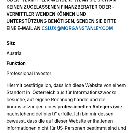
KEINEN ZUGELASSENEN FINANZBERATER ODER -
VERMITTLER WENDEN KÖNNEN UND
UNTERSTÜTZUNG BENÖTIGEN, SENDEN SIE BITTE
EINE E-MAIL AN
CSLUX@MORGANSTANLEY.COM
Sitz
Austria
Funktion
YEARS OF INDUSTRY EXPERIENCE
Professional Investor
31
Years
Hiermit bestätige ich, dass ich diese Website von einem
Standort in
Österreich
aus für Informationszwecke
besuche, auf eigene Rechnung handle und die
Kevin Lynyak is a portfolio manager for taxable
Voraussetzungen eines
professionellen Anlegers
(wie
strategies. He joined Morgan Stanley in 2004. Prior
nachstehend definiert)
*
erfülle. Ich bin mir dessen
to this role, he held the position of Head of Fixed
bewusst, dass die auf dieser Website enthaltenen
Income and Equity Trading for Morgan Stanley
Informationen nicht für US-Personen bestimmt sind und