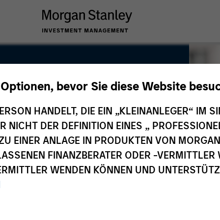
 Optionen, bevor Sie diese Website besu
ERSON HANDELT, DIE EIN „KLEINANLEGER“ IM SI
DER NICHT DER DEFINITION EINES „ PROFESSIO
EN ZU EINER ANLAGE IN PRODUKTEN VON MORG
ELASSENEN FINANZBERATER ODER -VERMITTLER 
RMITTLER WENDEN KÖNNEN UND UNTERSTÜTZUN
M