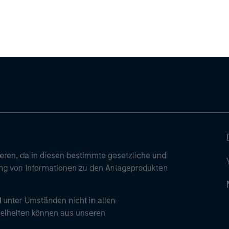
ley
ley Careers
ren, da in diesen bestimmte gesetzliche und
tung von Informationen zu den Anlageprodukten
 unter Umständen nicht in allen
zelheiten können aus unseren