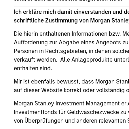
Portfolio Solutions Gr
Ich erkläre mich damit einverstanden und d
schriftliche Zustimmung von Morgan Stanley
Global
Invests a
Balanced
Die hierin enthaltenen Informationen bzw. M
returns fr
Income
Aufforderung zur Abgabe eines Angebots zu
measure o
Strategy
Personen in Rechtsgebieten, in denen solch
Global
verkauft werden. Alle Anlageprodukte unter
Balanced
Invests a
enthalten sind.
Risk Control
returns f
Mir ist ebenfalls bewusst, dass Morgan Sta
Strategy:
protectio
auf dieser Website korrekt oder vollständig
Total
levels, w
Portfolio
direct sec
Morgan Stanley Investment Management erle
Risk Control
Investmentfonds für Geldwäschezwecke zu ver
Global
von Überprüfungen und anderen relevanten S
Balanced