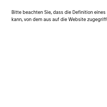
Bitte beachten Sie, dass die Definition ein
kann, von dem aus auf die Website zugegriff
QUARTERLY
The BEAT™ for Q3 2026 -
August
Use The BEAT™ as your timely resource for
the markets. Each edition gives you ideas
and insights that show you how to
navigate the current investment