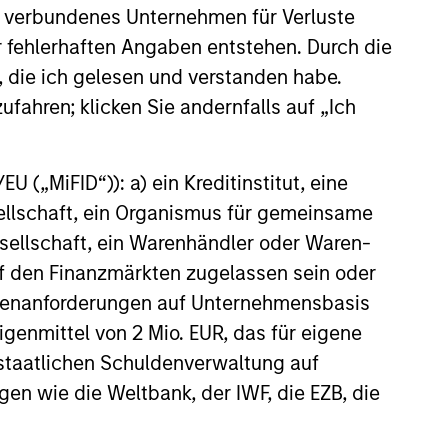
ing error around a fixed-weight
 verbundenes Unternehmen für Verluste
g and seeking excess returns,
er fehlerhaften Angaben entstehen. Durch die
, die ich gelesen und verstanden habe.
ufahren; klicken Sie andernfalls auf „Ich
 („MiFID“)): a) ein Kreditinstitut, eine
ds, currencies and commodities,
sellschaft, ein Organismus für gemeinsame
and sectors aiming to deliver
ellschaft, ein Warenhändler oder Waren-
 auf den Finanzmärkten zugelassen sein oder
ößenanforderungen auf Unternehmensbasis
nt management programs tailored
Eigenmittel von 2 Mio. EUR, das für eigene
r staatlichen Schuldenverwaltung auf
gen wie die Weltbank, der IWF, die EZB, die