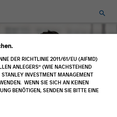
chen.
NNE DER RICHTLINIE 2011/61/EU (AIFMD)
NELLEN ANLEGERS“ (WIE NACHSTEHEND
AN STANLEY INVESTMENT MANAGEMENT
WENDEN. WENN SIE SICH AN KEINEN
G BENÖTIGEN, SENDEN SIE BITTE EINE