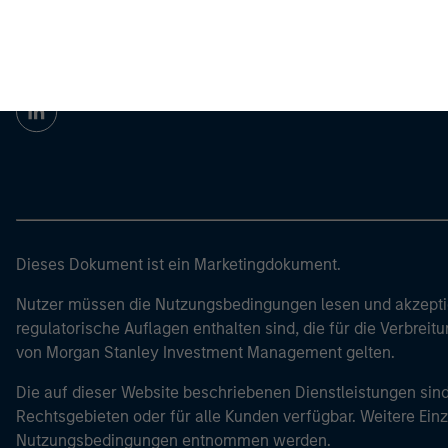
Morgan Stan
Morgan Stan
Dieses Dokument ist ein Marketingdokument.
Nutzer müssen die Nutzungsbedingungen lesen und akzeptie
regulatorische Auflagen enthalten sind, die für die Verbrei
von Morgan Stanley Investment Management gelten.
Die auf dieser Website beschriebenen Dienstleistungen sind
Rechtsgebieten oder für alle Kunden verfügbar. Weitere Ein
Nutzungsbedingungen entnommen werden.