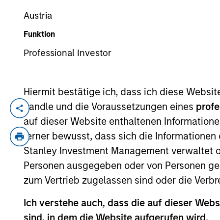
Austria
Funktion
YEARS OF INDUSTRY EXPERIENCE
19
Years
Professional Investor
Hiermit bestätige ich, dass ich diese Websi
handle und die Voraussetzungen eines
profe
Damon is a portfolio manager for the Por
auf dieser Website enthaltenen Informatione
on asset allocation, portfolio optimizat
ferner bewusst, dass sich die Informatione
utilized by the team. He has 19 years of i
Stanley Investment Management verwaltet od
Lynch, responsible for portfolio constr
Damon received a B.S. in Engineering fro
Personen ausgegeben oder von Personen genu
Reserve University. He also holds an M.S.
zum Vertrieb zugelassen sind oder die Verbr
Ich verstehe auch, dass die auf dieser Webs
sind, in dem die Website aufgerufen wird.