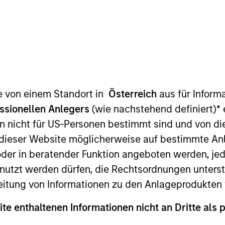
TEAM
Portfolio Solutions
Group
te von einem Standort in
Österreich
aus für Inform
ssionellen Anlegers
(wie nachstehend definiert)
*
e
tfolio Solutions Group at MSIM, heading the team's Qua
n nicht für US-Personen bestimmt sind und von die
ion and rebalancing and has helped develop and refine t
n dieser Website möglicherweise auf bestimmte A
ndustry experience. Prior to joining the firm in 2008, D
er in beratender Funktion angeboten werden, jedo
uction and quantitative research in the hedge fund dev
m National Taiwan University and an M.B.A. and M.S. jo
tzt werden dürfen, die Rechtsordnungen unterste
 in computational finance from Carnegie Mellon Universi
eitung von Informationen zu den Anlageprodukten 
ite enthaltenen Informationen nicht an Dritte als 