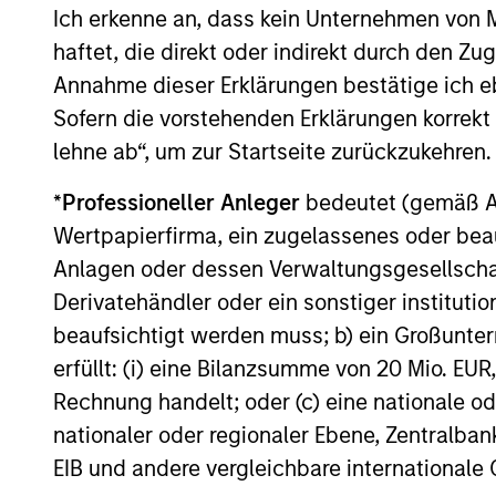
Risk Control
Invests a
Ich erkenne an, dass kein Unternehmen von
Strategy:
benchmark
haftet, die direkt oder indirekt durch den Z
Fixed
with a me
Annahme dieser Erklärungen bestätige ich e
Weight
Sofern die vorstehenden Erklärungen korrekt s
Benchmark
lehne ab“, um zur Startseite zurückzukehren.
Global
*
Professioneller Anleger
bedeutet (gemäß Ausl
Tactical
Invests a
Wertpapierfirma, ein zugelassenes oder beau
Asset
seeking t
Anlagen oder dessen Verwaltungsgesellschaf
Allocation
returns i
Derivatehändler oder ein sonstiger institutio
Strategy
beaufsichtigt werden muss; b) ein Großunt
Outsourced
Offers co
erfüllt: (i) eine Bilanzsumme von 20 Mio. EUR
CIO
to the sp
Programs
Rechnung handelt; oder (c) eine nationale od
nationaler oder regionaler Ebene, Zentralban
EIB und andere vergleichbare internationale
Team Insights