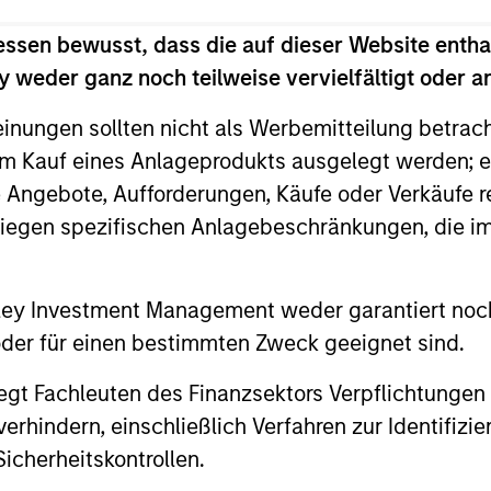
oup
essen bewusst, dass die auf dieser Website entha
 weder ganz noch teilweise vervielfältigt oder 
cross global asset classes, aiming to manage total 
einungen sollten nicht als Werbemitteilung betrac
om tactical positioning, seeking to deliver attract
m Kauf eines Anlageprodukts ausgelegt werden; e
f downside protection in volatile markets.
e Angebote, Aufforderungen, Käufe oder Verkäufe 
liegen spezifischen Anlagebeschränkungen, die i
cross global asset classes, aiming to manage total 
rom tactical positioning and seeking to deliver att
nley Investment Management weder garantiert noch
n in volatile markets. The Strategy can be customis
 oder für einen bestimmten Zweck geeignet sind.
ith a range of instruments for implementation of a
urities, active funds and ETFs.
gt Fachleuten des Finanzsektors Verpflichtungen
hindern, einschließlich Verfahren zur Identifizi
icherheitskontrollen.