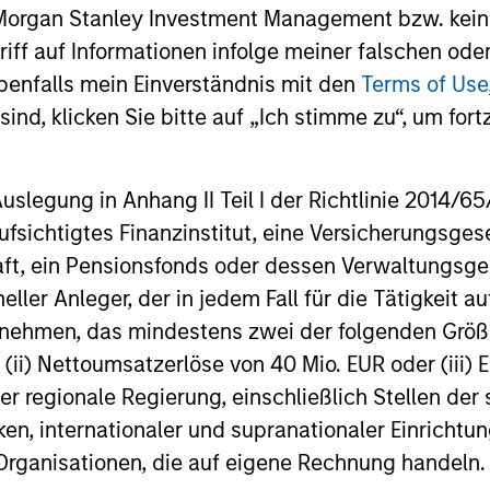
cross global asset classes, aiming to manage track
 Morgan Stanley Investment Management bzw. kein
 while enhancing returns from tactical positionin
ugriff auf Informationen infolge meiner falschen od
asure of downside protection in volatile markets.
benfalls mein Einverständnis mit den
Terms of Use
ind, klicken Sie bitte auf „Ich stimme zu“, um fortz
egung in Anhang II Teil I der Richtlinie 2014/65/EU
cross global asset classes, including stocks, bon
fsichtigtes Finanzinstitut, eine Versicherungsge
o exploit inefficiencies between markets, regions 
t, ein Pensionsfonds oder dessen Verwaltungsges
n excess of the benchmark.
neller Anleger, der in jedem Fall für die Tätigkeit
ernehmen, das mindestens zwei der folgenden Gr
mprehensive, full-service discretionary investme
, (ii) Nettoumsatzerlöse von 40 Mio. EUR oder (iii) 
ecific needs and requirements of each client.
er regionale Regierung, einschließlich Stellen de
ken, internationaler und supranationaler Einrichtun
 Organisationen, die auf eigene Rechnung handeln.