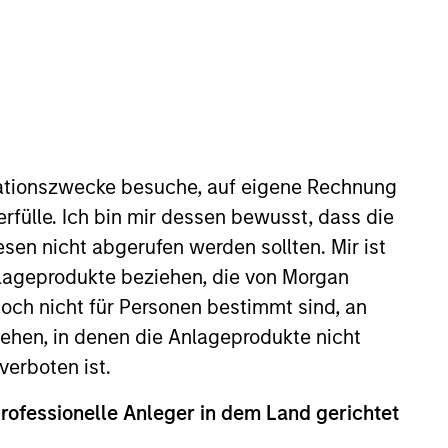
ationszwecke besuche, auf eigene Rechnung
rfülle. Ich bin mir dessen bewusst, dass die
ntitative Research. Damon focuses
sen nicht abgerufen werden sollten. Mir ist
he proprietary quant models
nlageprodukte beziehen, die von Morgan
amon was an associate at Merrill
ch nicht für Personen bestimmt sind, an
elopment and management team.
int degree from Case Western
hen, in denen die Anlageprodukte nicht
ty.
verboten ist.
professionelle Anleger in dem Land gerichtet