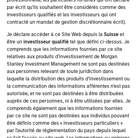
par écrit qu'ils souhaitent être considérés comme des
investisseurs qualifiés et les investisseurs qui ont
contracté un mandat de gestion discrétionnaire écrit).
Overview
Je déclare accéder à ce Site Web depuis la
Suisse
et
être un
investisseur qualifié
tel que défini ci-dessus. Je
comprends que les informations fournies par ce site
relatives aux produits d’investissement de Morgan
Stanley Investment Management ne sont pas destinées
Expertise
aux personnes relevant de toute juridiction dans
laquelle la distribution des produits d’investissement ou
We help treasury professionals and other
la communication des informations afférentes n’est pas
clients navigate the ever-evolving cash
autorisée, et ne sont pas destinées à être distribuées
auprès de ces personnes, ni à être utilisées par elles. Je
management landscape through a
comprends également que les informations fournies
combination of expertise, resources and
par ce site ne sont pas destinées aux individus pouvant
strategies.
être définis comme des « investisseurs particuliers »
par l’autorité de réglementation du pays depuis lequel
se fait l’accès au site web. Les informations ou opinions