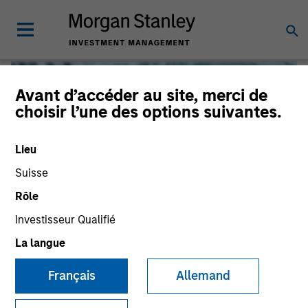
Avant d’accéder au site, merci de
choisir l’une des options suivantes.
Lieu
Suisse
Rôle
Investisseur Qualifié
Global Liquidity
La langue
Français
Allemand
We offer investments across the world’s liquidity markets
to meet a range of investors’ needs for income, liquidity