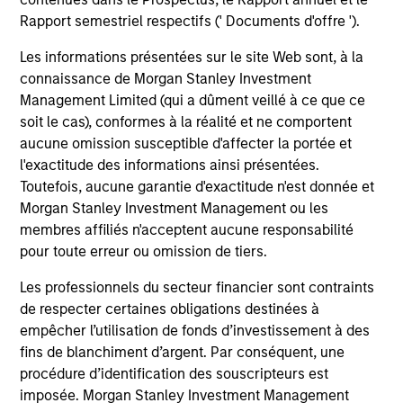
Investment solutions
Rapport semestriel respectifs (' Documents d'offre ').
Strategies to meet a range of investor
Les informations présentées sur le site Web sont, à la
cash-management needs – from liquidity
connaissance de Morgan Stanley Investment
Management Limited (qui a dûment veillé à ce que ce
and money markets to ultra-short funds and
soit le cas), conformes à la réalité et ne comportent
customized solutions.
aucune omission susceptible d'affecter la portée et
l'exactitude des informations ainsi présentées.
Toutefois, aucune garantie d'exactitude n'est donnée et
Morgan Stanley Investment Management ou les
membres affiliés n'acceptent aucune responsabilité
pour toute erreur ou omission de tiers.
Les professionnels du secteur financier sont contraints
de respecter certaines obligations destinées à
Morgan Stanley Liquidity
empêcher l’utilisation de fonds d’investissement à des
fins de blanchiment d’argent. Par conséquent, une
Funds
procédure d’identification des souscripteurs est
imposée. Morgan Stanley Investment Management