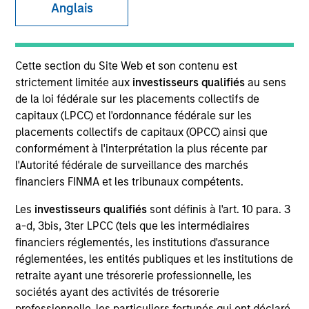
and capital preservation.
Anglais
Cette section du Site Web et son contenu est
strictement limitée aux
investisseurs qualifiés
au sens
de la loi fédérale sur les placements collectifs de
MARKETING COMMUNICATION
capitaux (LPCC) et l'ordonnance fédérale sur les
placements collectifs de capitaux (OPCC) ainsi que
conformément à l'interprétation la plus récente par
l'Autorité fédérale de surveillance des marchés
Nous contacter
financiers FINMA et les tribunaux compétents.
Présentation générale
Les
investisseurs qualifiés
sont définis à l'art. 10 para. 3
Produits
a-d, 3bis, 3ter LPCC (tels que les intermédiaires
financiers réglementés, les institutions d'assurance
CashInvest by Morgan Stanley
réglementées, les entités publiques et les institutions de
Explore More
retraite ayant une trésorerie professionnelle, les
sociétés ayant des activités de trésorerie
Nous contacter
professionnelle, les particuliers fortunés qui ont déclaré