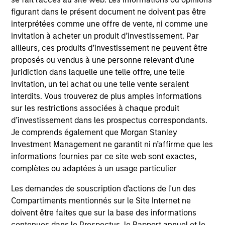
figurant dans le présent document ne doivent pas être
interprétées comme une offre de vente, ni comme une
invitation à acheter un produit d’investissement. Par
ailleurs, ces produits d’investissement ne peuvent être
proposés ou vendus à une personne relevant d’une
Resources
juridiction dans laquelle une telle offre, une telle
invitation, un tel achat ou une telle vente seraient
interdits. Vous trouverez de plus amples informations
Our dedicated team offers client-focused
sur les restrictions associées à chaque produit
resources and expertise with technology-
d’investissement dans les prospectus correspondants.
based support and solutions.
Je comprends également que Morgan Stanley
Investment Management ne garantit ni n’affirme que les
informations fournies par ce site web sont exactes,
complètes ou adaptées à un usage particulier
Les demandes de souscription d'actions de l'un des
Compartiments mentionnés sur le Site Internet ne
doivent être faites que sur la base des informations
contenues dans le Prospectus, le Rapport annuel et le