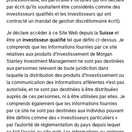
par écrit qu'ils souhaitent être considérés comme des
investisseurs qualifiés et les investisseurs qui ont
contracté un mandat de gestion discrétionnaire écrit).
Overview
Je déclare accéder à ce Site Web depuis la
Suisse
et
être un
investisseur qualifié
tel que défini ci-dessus. Je
comprends que les informations fournies par ce site
relatives aux produits d’investissement de Morgan
Stanley Investment Management ne sont pas destinées
Expertise
aux personnes relevant de toute juridiction dans
laquelle la distribution des produits d’investissement ou
We help treasury professionals and other
la communication des informations afférentes n’est pas
clients navigate the ever-evolving cash
autorisée, et ne sont pas destinées à être distribuées
auprès de ces personnes, ni à être utilisées par elles. Je
management landscape through a
comprends également que les informations fournies
combination of expertise, resources and
par ce site ne sont pas destinées aux individus pouvant
strategies.
être définis comme des « investisseurs particuliers »
par l’autorité de réglementation du pays depuis lequel
se fait l’accès au site web. Les informations ou opinions