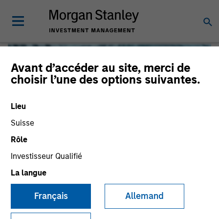
Avant d’accéder au site, merci de
choisir l’une des options suivantes.
Lieu
Suisse
Rôle
Investisseur Qualifié
Global Liquidity
La langue
Français
Allemand
We offer investments across the world’s liquidity markets
to meet a range of investors’ needs for income, liquidity