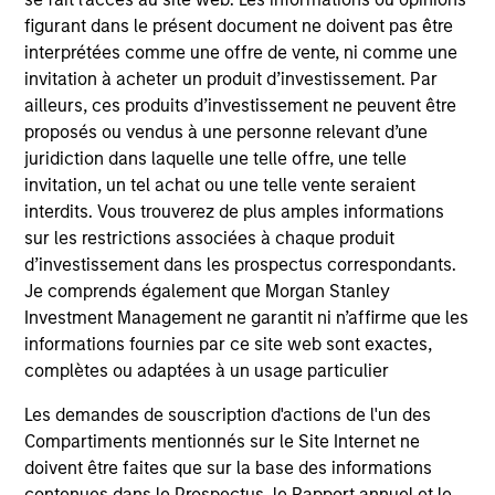
figurant dans le présent document ne doivent pas être
interprétées comme une offre de vente, ni comme une
invitation à acheter un produit d’investissement. Par
ailleurs, ces produits d’investissement ne peuvent être
proposés ou vendus à une personne relevant d’une
Resources
juridiction dans laquelle une telle offre, une telle
invitation, un tel achat ou une telle vente seraient
interdits. Vous trouverez de plus amples informations
Our dedicated team offers client-focused
sur les restrictions associées à chaque produit
resources and expertise with technology-
d’investissement dans les prospectus correspondants.
based support and solutions.
Je comprends également que Morgan Stanley
Investment Management ne garantit ni n’affirme que les
informations fournies par ce site web sont exactes,
complètes ou adaptées à un usage particulier
Les demandes de souscription d'actions de l'un des
Compartiments mentionnés sur le Site Internet ne
doivent être faites que sur la base des informations
contenues dans le Prospectus, le Rapport annuel et le