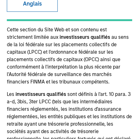
and capital preservation.
Anglais
Cette section du Site Web et son contenu est
strictement limitée aux
investisseurs qualifiés
au sens
de la loi fédérale sur les placements collectifs de
MARKETING COMMUNICATION
capitaux (LPCC) et l'ordonnance fédérale sur les
placements collectifs de capitaux (OPCC) ainsi que
conformément à l'interprétation la plus récente par
l'Autorité fédérale de surveillance des marchés
Nous contacter
financiers FINMA et les tribunaux compétents.
Présentation générale
Les
investisseurs qualifiés
sont définis à l'art. 10 para. 3
Produits
a-d, 3bis, 3ter LPCC (tels que les intermédiaires
financiers réglementés, les institutions d'assurance
CashInvest by Morgan Stanley
réglementées, les entités publiques et les institutions de
Explore More
retraite ayant une trésorerie professionnelle, les
sociétés ayant des activités de trésorerie
Nous contacter
professionnelle, les particuliers fortunés qui ont déclaré