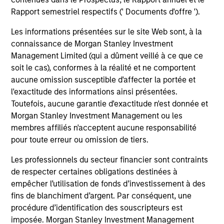
Investment solutions
Rapport semestriel respectifs (' Documents d'offre ').
Strategies to meet a range of investor
Les informations présentées sur le site Web sont, à la
cash-management needs – from liquidity
connaissance de Morgan Stanley Investment
Management Limited (qui a dûment veillé à ce que ce
and money markets to ultra-short funds and
soit le cas), conformes à la réalité et ne comportent
customized solutions.
aucune omission susceptible d'affecter la portée et
l'exactitude des informations ainsi présentées.
Toutefois, aucune garantie d'exactitude n'est donnée et
Morgan Stanley Investment Management ou les
membres affiliés n'acceptent aucune responsabilité
pour toute erreur ou omission de tiers.
Les professionnels du secteur financier sont contraints
de respecter certaines obligations destinées à
Morgan Stanley Liquidity
empêcher l’utilisation de fonds d’investissement à des
fins de blanchiment d’argent. Par conséquent, une
Funds
procédure d’identification des souscripteurs est
imposée. Morgan Stanley Investment Management