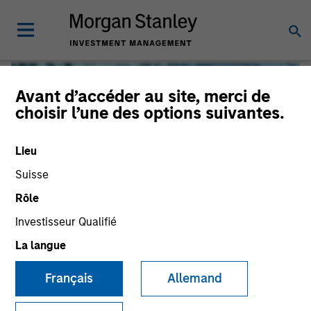
Avant d’accéder au site, merci de
choisir l’une des options suivantes.
Lieu
Suisse
Rôle
Investisseur Qualifié
Global Liquidity
La langue
Français
Allemand
We offer investments across the world’s liquidity markets
to meet a range of investors’ needs for income, liquidity