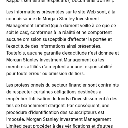
Rapport semestriel respectifs (' Documents d'offre ').
Investment solutions
Les informations présentées sur le site Web sont, à la
Strategies to meet a range of investor
connaissance de Morgan Stanley Investment
cash-management needs – from liquidity
Management Limited (qui a dûment veillé à ce que ce
and money markets to ultra-short funds and
soit le cas), conformes à la réalité et ne comportent
aucune omission susceptible d'affecter la portée et
customized solutions.
l'exactitude des informations ainsi présentées.
Toutefois, aucune garantie d'exactitude n'est donnée et
Morgan Stanley Investment Management ou les
membres affiliés n'acceptent aucune responsabilité
pour toute erreur ou omission de tiers.
Les professionnels du secteur financier sont contraints
de respecter certaines obligations destinées à
empêcher l’utilisation de fonds d’investissement à des
Morgan Stanley Liquidity
fins de blanchiment d’argent. Par conséquent, une
procédure d’identification des souscripteurs est
Funds
imposée. Morgan Stanley Investment Management
Limited peut procéder à des vérifications et d’autres