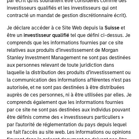
par écrit qu'ils souhaitent être considérés comme des
investisseurs qualifiés et les investisseurs qui ont
contracté un mandat de gestion discrétionnaire écrit).
Overview
Je déclare accéder à ce Site Web depuis la
Suisse
et
être un
investisseur qualifié
tel que défini ci-dessus. Je
comprends que les informations fournies par ce site
relatives aux produits d’investissement de Morgan
Stanley Investment Management ne sont pas destinées
aux personnes relevant de toute juridiction dans
Expertise
laquelle la distribution des produits d’investissement ou
la communication des informations afférentes n’est pas
We help treasury professionals and other
autorisée, et ne sont pas destinées à être distribuées
clients navigate the ever-evolving cash
auprès de ces personnes, ni à être utilisées par elles. Je
comprends également que les informations fournies
management landscape through a
par ce site ne sont pas destinées aux individus pouvant
combination of expertise, resources and
être définis comme des « investisseurs particuliers »
strategies.
par l’autorité de réglementation du pays depuis lequel
se fait l’accès au site web. Les informations ou opinions