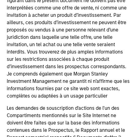
figurant dans le présent document ne doivent pas être
interprétées comme une offre de vente, ni comme une
invitation à acheter un produit d’investissement. Par
ailleurs, ces produits d’investissement ne peuvent être
proposés ou vendus à une personne relevant d’une
juridiction dans laquelle une telle offre, une telle
Resources
invitation, un tel achat ou une telle vente seraient
interdits. Vous trouverez de plus amples informations
sur les restrictions associées à chaque produit
Our dedicated team offers client-focused
d’investissement dans les prospectus correspondants.
resources and expertise with technology-
Je comprends également que Morgan Stanley
based support and solutions.
Investment Management ne garantit ni n’affirme que les
informations fournies par ce site web sont exactes,
complètes ou adaptées à un usage particulier
Les demandes de souscription d'actions de l'un des
Compartiments mentionnés sur le Site Internet ne
doivent être faites que sur la base des informations
contenues dans le Prospectus, le Rapport annuel et le