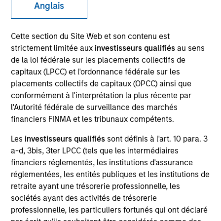
and capital preservation.
Anglais
Cette section du Site Web et son contenu est
strictement limitée aux
investisseurs qualifiés
au sens
de la loi fédérale sur les placements collectifs de
capitaux (LPCC) et l'ordonnance fédérale sur les
MARKETING COMMUNICATION
placements collectifs de capitaux (OPCC) ainsi que
conformément à l'interprétation la plus récente par
l'Autorité fédérale de surveillance des marchés
financiers FINMA et les tribunaux compétents.
Nous contacter
Les
investisseurs qualifiés
sont définis à l'art. 10 para. 3
Présentation générale
a-d, 3bis, 3ter LPCC (tels que les intermédiaires
Produits
financiers réglementés, les institutions d'assurance
réglementées, les entités publiques et les institutions de
CashInvest by Morgan Stanley
retraite ayant une trésorerie professionnelle, les
Explore More
sociétés ayant des activités de trésorerie
professionnelle, les particuliers fortunés qui ont déclaré
Nous contacter